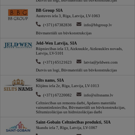
Durvis un logi, Būvmateriāli un būvkonstrukcijas
BB Group SIA
Austuves iela 3, Rīga, Latvija, LV-1063
(+371) 67382836
info@bbgroup.lv
Būvmateriāli un būvkonstrukcijas
Jeld-Wen Latvija, SIA
Rūpniecības iela 13, Aizkraukle, Aizkraukles novads,
Latvija, LV-5101
(+371) 65121623
latvia@jeldwen.com
Durvis un logi, Būvmateriāli un būvkonstrukcijas
Silts nams, SIA
Klijānu iela 2e, Rīga, Latvija, LV-1013
(+371) 67220082
info@siltsnams.lv
Celtniecības un remonta darbi, Apdares materiālu
vairumtirdzniecība, Būvmateriāli un būvkonstrukcijas,
Siltumizolācijas un hidroizolācijas darbi
Saint-Gobain Celtniecības produkti, SIA
Skandu iela 7, Rīga, Latvija, LV-1067