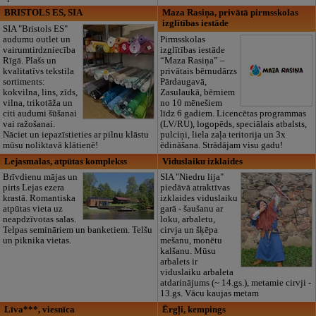
BRISTOLS ES, SIA
Maza Rasiņa, privātā pirmsskolas
izglītības iestāde
SIA "Bristols ES"
audumu outlet un
Pirmsskolas
vairumtirdzniecība
izglītības iestāde
Rīgā. Plašs un
“Maza Rasiņa” –
kvalitatīvs tekstila
privātais bērnudārzs
sortiments:
Pārdaugavā,
kokvilna, lins, zīds,
Zasulaukā, bērniem
vilna, trikotāža un
no 10 mēnešiem
citi audumi šūšanai
līdz 6 gadiem. Licencētas programmas
vai ražošanai.
(LV/RU), logopēds, speciālais atbalsts,
Nāciet un iepazīstieties ar pilnu klāstu
pulciņi, liela zaļa teritorija un 3x
mūsu noliktavā klātienē!
ēdināšana. Strādājam visu gadu!
Lejasmalas, atpūtas komplekss
Viduslaiku izklaides
Brīvdienu mājas un
SIA "Niedru lija"
pirts Lejas ezera
piedāvā atraktīvas
krastā. Romantiska
izklaides viduslaiku
atpūtas vieta uz
garā - šaušanu ar
neapdzīvotas salas.
loku, arbaletu,
Telpas semināriem un banketiem. Telšu
cirvja un šķēpa
un piknika vietas.
mešanu, monētu
kalšanu. Mūsu
arbalets ir
viduslaiku arbaleta
atdarinājums (~ 14.gs.), metamie cirvji -
13.gs. Vācu kaujas metam
Līva***, viesnīca
Ērgļi, kempings