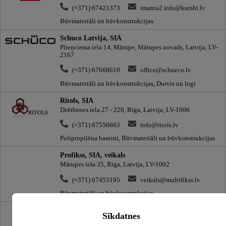
(+371) 67421373
imanta2.info@kurshi.lv
Būvmateriāli un būvkonstrukcijas
Schuco Latvija, SIA
Plieņciema iela 14, Mārupe, Mārupes novads, Latvija, LV-
2167
(+371) 67668610
office@schueco.lv
Būvmateriāli un būvkonstrukcijas, Durvis un logi
Ritols, SIA
Dzērbenes iela 27 - 220, Rīga, Latvija, LV-1006
(+371) 67556663
info@ritols.lv
Polipropilēna baseini, Būvmateriāli un būvkonstrukcijas
Profikss, SIA, veikals
Mārupes iela 35, Rīga, Latvija, LV-1002
(+371) 67455195
veikals@multifikss.lv
Būvmateriāli un būvkonstrukcijas
Būvniecības nams Kurši, būvmateriālu veikals
Sīkdatnes
Parka iela 21, Liepāja, Latvija, LV-3401