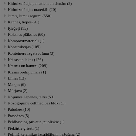
Hidroizolācija pamatiem un sienām (2)
Hidroizolācijas materiāli (20)
Jumti, Jumtu segumi (550)
Kāpnes, trepes (91)
Ķieģeļi (15)
Koksnes plāksnes (60)
Kompozītmateriāli (1)
Konstrukcijas (105)
Konteineru izgatavošana (3)
Krāsas un lakas (126)
Krāsnis un kamīni (209)
Krāsns podiņi, māla (1)
Līmes (13)
Margas (6)
Mūrjava (2)
Nojumes, lapenes, teltis (53)
Nožogojumu celtniecības bloki (1)
Palodzes (10)
Pārsedzes (5)
Peldbaseini, privātie, publiskie (1)
Piekārtie griesti (1)
Polimērkeramikas izstrādājumi, ražošana (2)