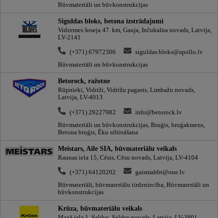
Būvmateriāli un būvkonstrukcijas
Siguldas bloks, betona izstrādajumi
Vidzemes šoseja 47. km, Gauja, Inčukalna novads, Latvija,
LV-2141
(+371) 67972306
siguldas.bloks@apollo.lv
Būvmateriāli un būvkonstrukcijas
Betorock, ražotne
Rūpnieki, Vidriži, Vidrižu pagasts, Limbažu novads,
Latvija, LV-4013
(+371) 29227982
info@betorock.lv
Būvmateriāli un būvkonstrukcijas, Bruģis, bruģakmens,
Betona bruģis, Ēku siltināšana
Meistars, Aile SIA, būvmateriālu veikals
Raunas iela 15, Cēsis, Cēsu novads, Latvija, LV-4104
(+371) 64120202
gaismabbt@one.lv
Būvmateriāli, būvmateriālu tirdzniecība, Būvmateriāli un
būvkonstrukcijas
Krūza, būvmateriālu veikals
Mazā iela 1, Saldus, Saldus novads, Latvija, LV-3801