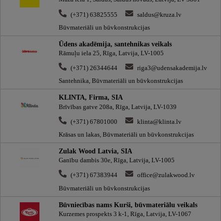
(+371) 63825555
saldus@kruza.lv
Būvmateriāli un būvkonstrukcijas
Ūdens akadēmija, santehnikas veikals
Rāmuļu iela 25, Rīga, Latvija, LV-1005
(+371) 26344644
riga3@udensakademija.lv
Santehnika, Būvmateriāli un būvkonstrukcijas
KLINTA, Firma, SIA
Brīvības gatve 208a, Rīga, Latvija, LV-1039
(+371) 67801000
klinta@klinta.lv
Krāsas un lakas, Būvmateriāli un būvkonstrukcijas
Zulak Wood Latvia, SIA
Ganību dambis 30e, Rīga, Latvija, LV-1005
(+371) 67383944
office@zulakwood.lv
Būvmateriāli un būvkonstrukcijas
Būvniecības nams Kurši, būvmateriālu veikals
Kurzemes prospekts 3 k-1, Rīga, Latvija, LV-1067