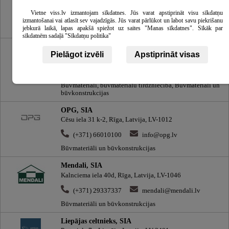
(+371) 26685774
liepaja.info@kurshi.lv
Vietne viss.lv izmantojam sīkdatnes. Jūs varat apstiprināt visu sīkdatņu
izmantošanai vai atlasīt sev vajadzīgās. Jūs varat pārlūkot un labot savu piekrišanu
Būvmateriāli un būvkonstrukcijas, Būvmateriāli,
jebkurā laikā, lapas apakšā spiežot uz saites "Manas sīkdatnes". Sīkāk par
būvmateriālu tirdzniecība
sīkdatnēm sadaļā "Sīkdatņu politika"
Būvniecības nams Kurši, būvmateriālu veikals
Pielāgot izvēli
Apstiprināt visas
Brīvības gatve 301, Rīga, Latvija, LV-1006
(+371) 20201101
briviba.info@kursi.lv
Būvmateriāli, būvmateriālu tirdzniecība, Būvmateriāli un
būvkonstrukcijas
OPG, SIA
Cēsu iela 31 k-2, Rīga, Latvija, LV-1012
(+371) 66010100
info@opg.lv
Būvmateriāli un būvkonstrukcijas
Mendali, SIA
Kalnciema iela 40d, Rīga, Latvija, LV-1046
(+371) 29337337
mendali@mendali.lv
Būvmateriāli un būvkonstrukcijas
Liepājas celtnieks, SIA