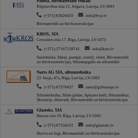
Pilsēta, būvmateriālu veikals
Rūpniecības iela 11, Jelgava, Latvija, LV-3001
(+371) 63026435
info@bvp.lv
Būvmateriāli un būvkonstrukcijas
KROS, SIA
Cesvaines iela 17, Rīga, Latvija, LV-1073
(+371) 37167139741
info@kros.lv
Santehnika, Sūkņi, pumpji, ventiļi, vārsti, Būvmateriāli
un būvkonstrukcijas, Siltumapgāde un siltumtīkli
Narts AG SIA, siltumtehnika
23. līnija, 47a, Rīga, Latvija, LV-1063
(+371) 67378457
narts@gribumaju.lv
Siltumtehnika, Siltās grīdas, Apkures katli, Siltumsūkņi,
Skursteņi, dūmvadi, Būvmateriāli un būvkonstrukcijas
Glasteks, SIA
Hanzas iela 16, Rīga, Latvija, LV-1045
(+371) 67334252
info@glasteks.lv
Durvis un logi, Būvmateriāli un būvkonstrukcijas