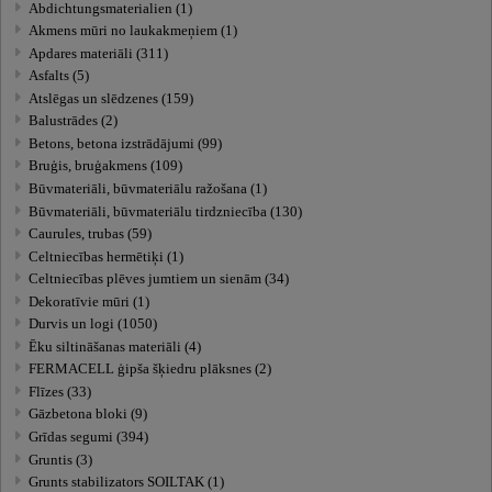
Abdichtungsmaterialien (1)
Akmens mūri no laukakmeņiem (1)
Apdares materiāli (311)
Asfalts (5)
Atslēgas un slēdzenes (159)
Balustrādes (2)
Betons, betona izstrādājumi (99)
Bruģis, bruģakmens (109)
Būvmateriāli, būvmateriālu ražošana (1)
Būvmateriāli, būvmateriālu tirdzniecība (130)
Caurules, trubas (59)
Celtniecības hermētiķi (1)
Celtniecības plēves jumtiem un sienām (34)
Dekoratīvie mūri (1)
Durvis un logi (1050)
Ēku siltināšanas materiāli (4)
FERMACELL ģipša šķiedru plāksnes (2)
Flīzes (33)
Gāzbetona bloki (9)
Grīdas segumi (394)
Gruntis (3)
Grunts stabilizators SOILTAK (1)