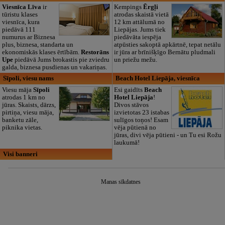
Viesnīca Līva
ir
Kempings
Ērgļi
tūristu klases
atrodas skaistā vietā
viesnīca, kura
12 km attālumā no
piedāvā 111
Liepājas. Jums tiek
numurus ar Biznesa
piedāvāta iespēja
plus, biznesa, standarta un
atpūsties sakoptā apkārtnē, tepat netālu
ekonomiskās klases ērtībām.
Restorāns
ir jūra ar brīnišķīgo Bernātu pludmali
Upe
piedāvā Jums brokastis pie zviedru
un priežu mežu.
galda, biznesa pusdienas un vakariņas.
Sīpoli, viesu nams
Beach Hotel Liepāja, viesnīca
Viesu māja
Sīpoli
Esi gaidīts
Beach
atrodas 1 km no
Hotel Liepāja
!
jūras. Skaists, dārzs,
Divos stāvos
pirtiņa, viesu māja,
izvietotas 23 istabas
banketu zāle,
sulīgos toņos! Esam
piknika vietas.
vēja pūtienā no
jūras, divi vēja pūtieni - un Tu esi Rožu
laukumā!
Visi banneri
Manas sīkdatnes