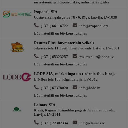
un restaurācija, Rūpnieciskās, industriālās grīdas
Izopanel, SIA
Gustava Zemgala gatve 78 - 6, Rīga, Latvija, LV-1039
(+371) 66116722
info@izopanel.org
Būvmateriāli un būvkonstrukcijas
Resurss Plus, būvmateriālu veikals
Jelgavas iela 11, Preiļi, Preiļu novads, Latvija, LV-5301
(+371) 65323257
resurss.plus@inbox.lv
Būvmateriāli un būvkonstrukcijas
LODE SIA, mārketinga un tirdzniecības birojs
Brīvības iela 155, Rīga, Latvija, LV-1012
(+371) 67378020
info@lode.lv
Būvmateriāli un būvkonstrukcijas
Laimas, SIA
Krasti, Ragana, Krimuldas pagasts, Siguldas novads,
Latvija, LV-2144
(+371) 22302334
info@elaimas.lv