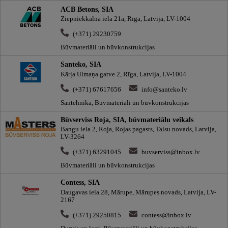
ACB Betons, SIA
Ziepniekkalna iela 21a, Rīga, Latvija, LV-1004
(+371) 29230759
Būvmateriāli un būvkonstrukcijas
Santeko, SIA
Kārļa Ulmaņa gatve 2, Rīga, Latvija, LV-1004
(+371) 67617656
info@santeko.lv
Santehnika, Būvmateriāli un būvkonstrukcijas
Būvserviss Roja, SIA, būvmateriālu veikals
Bangu iela 2, Roja, Rojas pagasts, Talsu novads, Latvija,
LV-3264
(+371) 63291045
buvserviss@inbox.lv
Būvmateriāli un būvkonstrukcijas
Contess, SIA
Daugavas iela 28, Mārupe, Mārupes novads, Latvija, LV-
2167
(+371) 29250815
contess@inbox.lv