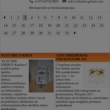
(+371) 67323803
info.lv@saint-gobain.com
Būvmateriāli un būvkonstrukcijas
1
2
3
4
5
6
7
8
9
10
11
12
13
14
15
16
17
18
19
20
21
22
23
24
25
26
27
28
29
30
31
32
33
ELECTRIC ENERGY
CĒSU APBEDĪŠANAS
PAKALPOJUMI, SIA
"ELECTRIC
ENERGY Kandava"
Cieņpilnas atvadas
piedāvā pilna
bez liekām raizēm.
spektra
Mēs parūpēsimies
elektromontāžas
par visu — no
darbus,
pilnas bēru
elektroinstalācijas,
organizēšanas un
sadzīves tehnikas
dokumentu
un elektronikas
noformēšanas līdz transportam un
remontu, vājstrāvas
piederumiem. Pieejami 24/7.
un drošības sistēmu izbūvi, kā arī
Piedāvājam arī kvalitatīvas, autentiskas
projektēšanu, mērījumus un
tautiskās segas aizgājēja piemiņas
elektrosaimniecības drošības riskus
godināšanai.
apsekošanu.