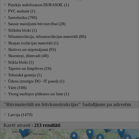
Putekļu stabilizators DURASOIL (1)
PVC audumi (1)
Santehnika (790)
Sausie maisījumi būvniecībai (28)
Silikāta bloki (1)
Siltumizolācija, siltumizolācijas materiāli (80)
Skaņas izolācijas materiāli (1)
Skrūves un stiprinājumi (93)
Skursteņi, dūmvadi (48)
Stikla bloki (1)
Tapetes un līmplēves (16)
Tehniskā gumija (1)
Ūdens izturīgie DO - IT paneļi (1)
Vārti (108)
Ytong multipor plāksnes un lime (1)
"Būvmateriāli un būvkonstrukcijas" Sadalījums pa adresēm
Latvija (1470)
Kartē atrasti :
213 rezultāti