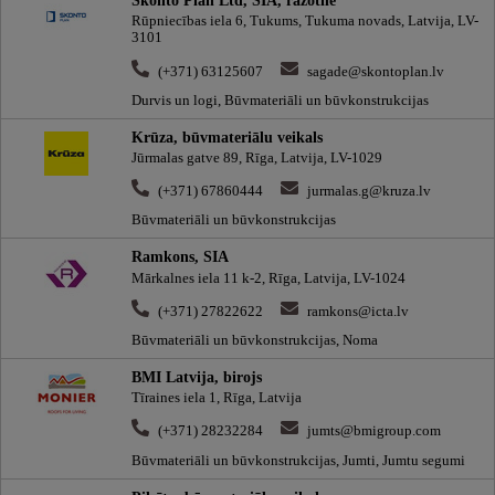
Skonto Plan Ltd, SIA, ražotne
Rūpniecības iela 6, Tukums, Tukuma novads, Latvija, LV-
3101
(+371) 63125607
sagade@skontoplan.lv
Durvis un logi, Būvmateriāli un būvkonstrukcijas
Krūza, būvmateriālu veikals
Jūrmalas gatve 89, Rīga, Latvija, LV-1029
(+371) 67860444
jurmalas.g@kruza.lv
Būvmateriāli un būvkonstrukcijas
Ramkons, SIA
Mārkalnes iela 11 k-2, Rīga, Latvija, LV-1024
(+371) 27822622
ramkons@icta.lv
Būvmateriāli un būvkonstrukcijas, Noma
BMI Latvija, birojs
Tīraines iela 1, Rīga, Latvija
(+371) 28232284
jumts@bmigroup.com
Būvmateriāli un būvkonstrukcijas, Jumti, Jumtu segumi