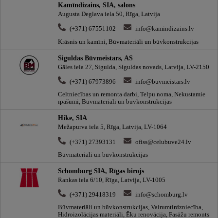
Kamīndizains, SIA, salons
Augusta Deglava iela 50, Rīga, Latvija
(+371) 67551102
info@kamindizains.lv
Krāsnis un kamīni, Būvmateriāli un būvkonstrukcijas
Siguldas Būvmeistars, AS
Gāles iela 27, Sigulda, Siguldas novads, Latvija, LV-2150
(+371) 67973896
info@buvmeistars.lv
Celtniecības un remonta darbi, Telpu noma, Nekustamie
īpašumi, Būvmateriāli un būvkonstrukcijas
Hike, SIA
Mežapurva iela 5, Rīga, Latvija, LV-1064
(+371) 27393131
ofiss@celubuve24.lv
Būvmateriāli un būvkonstrukcijas
Schomburg SIA, Rīgas birojs
Rankas iela 6/10, Rīga, Latvija, LV-1005
(+371) 29418319
info@schomburg.lv
Būvmateriāli un būvkonstrukcijas, Vairumtirdzniecība,
Hidroizolācijas materiāli, Ēku renovācija, Fasāžu remonts