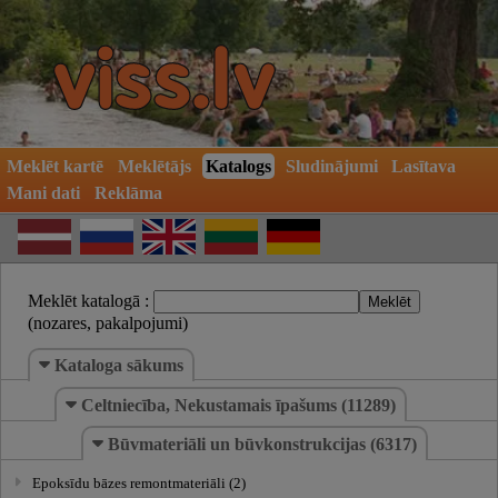
Meklēt kartē
Meklētājs
Katalogs
Sludinājumi
Lasītava
Mani dati
Reklāma
Meklēt katalogā :
(nozares, pakalpojumi)
Kataloga sākums
Celtniecība, Nekustamais īpašums (11289)
Būvmateriāli un būvkonstrukcijas (6317)
Epoksīdu bāzes remontmateriāli (2)