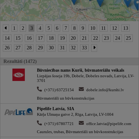
1
2
3
4
5
6
7
8
9
10
11
12
13
14
15
16
17
18
19
20
21
22
23
24
25
26
27
28
29
30
31
32
33
Rezultāti (1472)
Būvniecības nams Kurši, būvmateriālu veikals
Liepājas šoseja 19b, Dobele, Dobeles novads, Latvija, LV-
3701
(+371) 63725154
dobele.info@kurshi.lv
Būvmateriāli un būvkonstrukcijas
Pipelife Latvia, SIA
Kārļa Ulmaņa gatve 2, Rīga, Latvija, LV-1004
(+371) 67807721
office.latvia@pipelife.com
Caurules, trubas, Būvmateriāli un būvkonstrukcijas