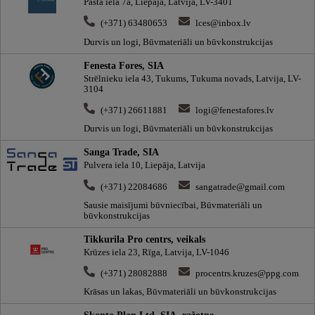
Pasta iela 7a, Liepāja, Latvija, LV-3401
(+371) 63480653
lces@inbox.lv
Durvis un logi, Būvmateriāli un būvkonstrukcijas
Fenesta Fores, SIA
Strēlnieku iela 43, Tukums, Tukuma novads, Latvija, LV-
3104
(+371) 26611881
logi@fenestafores.lv
Durvis un logi, Būvmateriāli un būvkonstrukcijas
Sanga Trade, SIA
Pulvera iela 10, Liepāja, Latvija
(+371) 22084686
sangatrade@gmail.com
Sausie maisījumi būvniecībai, Būvmateriāli un
būvkonstrukcijas
Tikkurila Pro centrs, veikals
Krūzes iela 23, Rīga, Latvija, LV-1046
(+371) 28082888
procentrs.kruzes@ppg.com
Krāsas un lakas, Būvmateriāli un būvkonstrukcijas