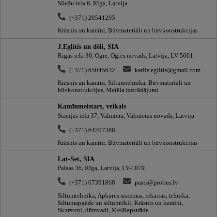
Sliežu iela 6, Rīga, Latvija
(+371) 29541295
Krāsnis un kamīni, Būvmateriāli un būvkonstrukcijas
J.Eglītis un dēli, SIA
Rīgas iela 30, Ogre, Ogres novads, Latvija, LV-5001
(+371) 65045632
karlis.eglitis@gmail.com
Krāsnis un kamīni, Siltumtehnika, Būvmateriāli un
būvkonstrukcijas, Metāla izstrādājumi
Kamīnmeistars, veikals
Stacijas iela 37, Valmiera, Valmieras novads, Latvija
(+371) 64207388
Krāsnis un kamīni, Būvmateriāli un būvkonstrukcijas
Lat-Set, SIA
Palsas 36, Rīga, Latvija, LV-1079
(+371) 67391868
pasts@probus.lv
Siltumtehnika, Apkures sistēmas, iekārtas, tehnika,
Siltumapgāde un siltumtīkli, Krāsnis un kamīni,
Skursteņi, dūmvadi, Metālapstrāde