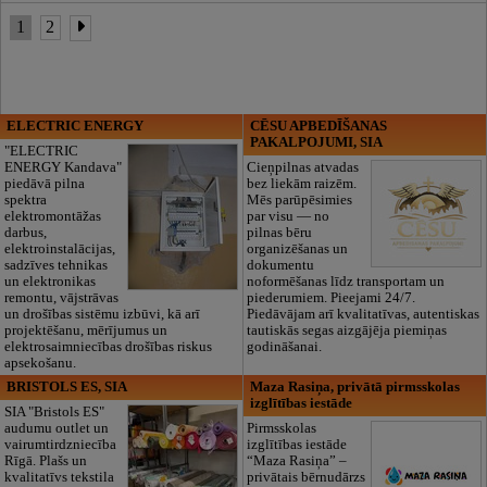
1
2
ELECTRIC ENERGY
CĒSU APBEDĪŠANAS
PAKALPOJUMI, SIA
"ELECTRIC
ENERGY Kandava"
Cieņpilnas atvadas
piedāvā pilna
bez liekām raizēm.
spektra
Mēs parūpēsimies
elektromontāžas
par visu — no
darbus,
pilnas bēru
elektroinstalācijas,
organizēšanas un
sadzīves tehnikas
dokumentu
un elektronikas
noformēšanas līdz transportam un
remontu, vājstrāvas
piederumiem. Pieejami 24/7.
un drošības sistēmu izbūvi, kā arī
Piedāvājam arī kvalitatīvas, autentiskas
projektēšanu, mērījumus un
tautiskās segas aizgājēja piemiņas
elektrosaimniecības drošības riskus
godināšanai.
apsekošanu.
BRISTOLS ES, SIA
Maza Rasiņa, privātā pirmsskolas
izglītības iestāde
SIA "Bristols ES"
audumu outlet un
Pirmsskolas
vairumtirdzniecība
izglītības iestāde
Rīgā. Plašs un
“Maza Rasiņa” –
kvalitatīvs tekstila
privātais bērnudārzs