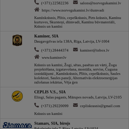
(+371) 22582236
salons@norvegukamini.lv
https://www.norvegukamini.lv/dumvadi
Kamīnkrāsnis, Plītis, cepeškrāsnis, Pirts krāsnis, Kamīnu
kurtuves, Skursteņi, dūmvadi, Kamīnu būvmateriāli,
Krāsnis un kamīni
Kaminer, SIA
Daugavgrīvas iela 138A, Rīga, Latvija, LV-1004
(+371) 28444374
kaminer@inbox.lv
www.kaminer.lv
Krāsnis un kamīni, Žogi, sētas, pasētas un vārti, Žogu
projektēšana, izgatavošana, montāža, serviss, Čuguna
izstrādājumi , Kamīnkrāsnis, Plītis, cepeškrāsnis, Saules
kolektori, Saules paneļi, Alternatīvās elektroenerģijas
ražošanas iekārtas, Vēja ģen
CEPLIS V.S., SIA
Elingi, Salas pagasts, Mārupes novads, Latvija, LV-2105
(+371) 29220099
cepliskrasnis@gmail.com
Krāsnis un kamīni
Stamars, SIA, birojs
Pakalniešu iela 7, Rīga, Latvija, LV-1024