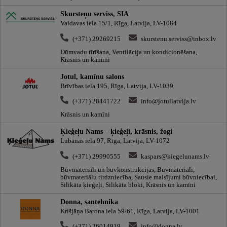
Skursteņu serviss, SIA
Vaidavas iela 15/1, Rīga, Latvija, LV-1084
(+371) 29269215
skurstenu.serviss@inbox.lv
Dūmvadu tīrīšana, Ventilācija un kondicionēšana,
Krāsnis un kamīni
Jotul, kamīnu salons
Brīvības iela 195, Rīga, Latvija, LV-1039
(+371) 28441722
info@jotullatvija.lv
Krāsnis un kamīni
Ķieģeļu Nams – ķieģeļi, krāsnis, žogi
Lubānas iela 97, Rīga, Latvija, LV-1072
(+371) 29990555
kaspars@kiegelunams.lv
Būvmateriāli un būvkonstrukcijas, Būvmateriāli,
būvmateriālu tirdzniecība, Sausie maisījumi būvniecībai,
Silikāta ķieģeļi, Silikāta bloki, Krāsnis un kamīni
Donna, santehnika
Krišjāņa Barona iela 59/61, Rīga, Latvija, LV-1001
(+371) 26014919
info@donna.lv