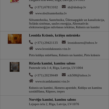
(+371) 67813102
sb@sbshop.lv
www.sbsiltumtehnika.lv
Siltumtehnika, Santehnika, Ūdensapgāde un kanalizācija,
Solārās sistēmas, saules enerģija, Alternatīvās
elektroenerģijas ražošanas iekārtas, Krāsnis un kamīni
Leonīda Krāsnis, krāšņu mūrnieks
(+371) 29421135
leonidozero@inbox.lv
www.leonidakrasnis.viss.lv
Pirts krāšņu mūrēšana, Krāsnis un kamīni, Pirts krāsnis
Ričarda kamīni, kamīnu salons
Pastende iela 1-4, Rīga, Latvija, LV-1004
(+371) 20239449
rch500@inbox.lv
www.ricardakamini.viss.lv
Krāsnis un kamīni, Akmens apstrāde, Krāšņu un kamīnu
uzstādīšana, Kāpnes, trepes
Norvēģu kamīni, kamīnu salons
Lejupes iela 2, Rīga, Latvija, LV-1076