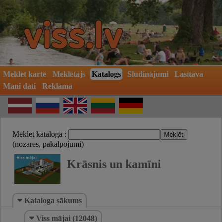
Meklēt kartē
Meklētājs
Katalogs
Sludinājumi
Lasītava
Mani dati
Reklāma
Meklēt katalogā :
(nozares, pakalpojumi)
Krāsnis un kamīni
Kataloga sākums
Viss mājai (12048)