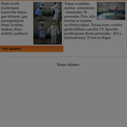
Plašā izvēlē
Telpas svinībām,
piedāvājam
atpūtai, semināriem
karnevāla tērpus
- kamīnzāle 36
gan bērniem, gan
personām. Pirts, silts
pieaugušajiem
baseins ar straumi
(tērpi, kostīmi,
un filtrētu ūdeni. Tenisa korts, viesību
maskas, tērpu
galda klāšana, satelītu TV. Speciāls
atribūti, parūkas).
piedāvājums divām personām - 30 Ls
(darbadienās). 35 km no Rīgas.
Visi banneri
Manas sīkdatnes