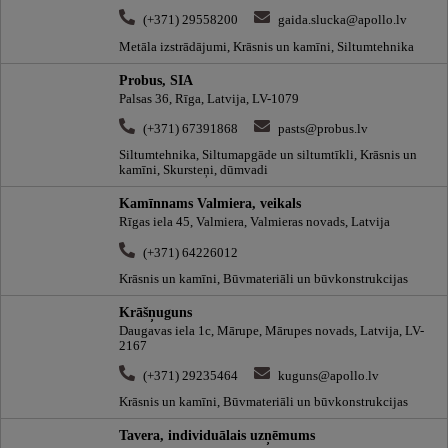
(+371) 29558200
gaida.slucka@apollo.lv
Metāla izstrādājumi, Krāsnis un kamīni, Siltumtehnika
Probus, SIA
Palsas 36, Rīga, Latvija, LV-1079
(+371) 67391868
pasts@probus.lv
Siltumtehnika, Siltumapgāde un siltumtīkli, Krāsnis un
kamīni, Skursteņi, dūmvadi
Kamīnnams Valmiera, veikals
Rīgas iela 45, Valmiera, Valmieras novads, Latvija
(+371) 64226012
Krāsnis un kamīni, Būvmateriāli un būvkonstrukcijas
Krāšņuguns
Daugavas iela 1c, Mārupe, Mārupes novads, Latvija, LV-
2167
(+371) 29235464
kuguns@apollo.lv
Krāsnis un kamīni, Būvmateriāli un būvkonstrukcijas
Tavera, individuālais uzņēmums