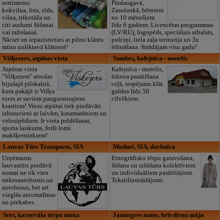
sortiments:
Pārdaugavā,
kokvilna, lins, zīds,
Zasulaukā, bērniem
vilna, trikotāža un
no 10 mēnešiem
citi audumi šūšanai
līdz 6 gadiem. Licencētas programmas
vai ražošanai.
(LV/RU), logopēds, speciālais atbalsts,
Nāciet un iepazīstieties ar pilnu klāstu
pulciņi, liela zaļa teritorija un 3x
mūsu noliktavā klātienē!
ēdināšana. Strādājam visu gadu!
Višķezers, atpūtas vieta
Sumbrs, kafejnīca - motelis
Atpūtas vieta
Kafejnīca - motelis,
"Višķezers" atrodas
ēdiena pasūtīšana
bijušajā pilskalnā,
ceļā, iespējams klāt
kura pakājē ir Višķu
galdus līdz 50
ezers ar saviem paugurainajiem
cilvēkiem.
krastiem! Viesu atpūtai tiek piedāvāti
izbraucieni ar laivām, katamarāniem un
velosipēdiem. Ir vieta peldēšanai,
sporta laukums, forši lomi
makšķerniekiem!
Lauvas Tūrs Transports, SIA
Muduri, SIA, darbnīca
Uzņēmums
Etnogrāfisko tērpu gatavošana,
lauvastūrs piedāvā
šūšana un izšūšana kolektīviem
nomai ne tik vien
un individuāliem pasūtītājiem.
mikroautobusus un
Tekstilizstrādājumi.
autobusus, bet arī
vieglās automašīnas
un piekabes.
Sers, karnevāla tērpu noma
Jaunogres nams, brīvdienu māja