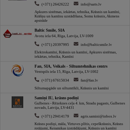
(+371) 26426222
info@sarts.lv
Apkures sistēmas, iekārtas, tehnika, Krāsnis un kamīni,
Krāšņu un kamīnu uzstādīšana, Somu krāsnis, Akmens
apstrāde
Baltic Smile, SIA
Avotu iela 64, Rīga, Latvija, LV-1009
(+371) 20397995
info@balticsmile.lv
Elektrokamīni, Krāsnis un kamīni, Apkures sistēmas,
iekārtas, tehnika, Kamīni
Fan, SIA, Veikals - Siltumtehnikas centrs
Ventspils iela 15, Rīga, Latvija, LV-1002
(+371) 67615034
fan@fan.lv
Siltumapgāde un siltumtīkli, Krāsnis un kamīni
Samiņi IU, krāsns podiņi
Gulbenes - Rēzeknes ceļa 4. km, Stradu pagasts, Gulbenes
novads, Latvija, LV-4431
(+371) 29414179
agris.samini@inbox.lv
Krāsns podiņi, māla, Virtuves plītis, cepeškrāsnis, Krāsns
rotājumi, Keramikas izstrādājumi, Krāsnis un kamīni