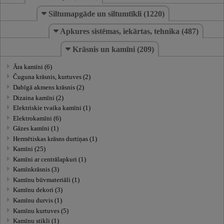
Siltumapgāde un siltumtīkli (1220)
Apkures sistēmas, iekārtas, tehnika (487)
Krāsnis un kamīni (209)
Āra kamīni (6)
Čuguna krāsnis, kurtuves (2)
Dabīgā akmens krāsnis (2)
Dizaina kamīni (2)
Elektriskie tvaika kamīni (1)
Elektrokamīni (6)
Gāzes kamīni (1)
Hermētiskas krāsns durtiņas (1)
Kamīni (25)
Kamīni ar centrālapkuri (1)
Kamīnkrāsnis (3)
Kamīnu būvmateriāli (1)
Kamīnu dekori (3)
Kamīnu durvis (1)
Kamīnu kurtuves (5)
Kamīnu stikli (1)