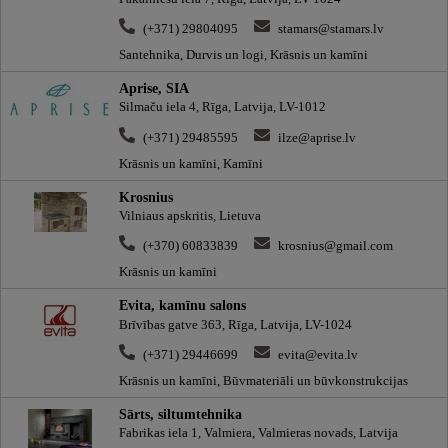
(+371) 29804095
stamars@stamars.lv
Santehnika, Durvis un logi, Krāsnis un kamīni
Aprise, SIA
Silmaču iela 4, Rīga, Latvija, LV-1012
(+371) 29485595
ilze@aprise.lv
Krāsnis un kamīni, Kamīni
Krosnius
Vilniaus apskritis, Lietuva
(+370) 60833839
krosnius@gmail.com
Krāsnis un kamīni
Evita, kamīnu salons
Brīvības gatve 363, Rīga, Latvija, LV-1024
(+371) 29446699
evita@evita.lv
Krāsnis un kamīni, Būvmateriāli un būvkonstrukcijas
Sārts, siltumtehnika
Fabrikas iela 1, Valmiera, Valmieras novads, Latvija