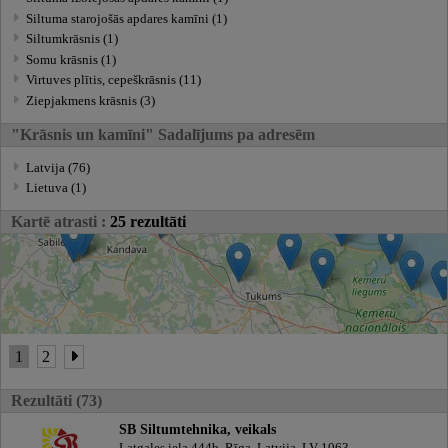
Siltuma starojošās apdares kamīni (1)
Siltumkrāsnis (1)
Somu krāsnis (1)
Virtuves plītis, cepeškrāsnis (11)
Ziepjakmens krāsnis (3)
"Krāsnis un kamīni" Sadalījums pa adresēm
Latvija (76)
Lietuva (1)
Kartē atrasti :
25 rezultāti
1
2
Rezultāti (73)
SB Siltumtehnika, veikals
Latgales iela 444b, Rīga, Latvija, LV-1063