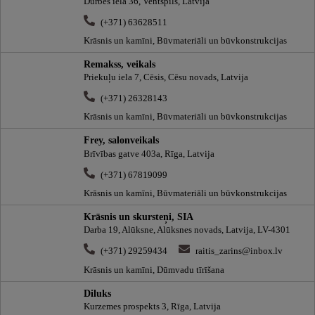
Durbes iela 36, Ventspils, Latvija
(+371) 63628511
Krāsnis un kamīni, Būvmateriāli un būvkonstrukcijas
Remakss, veikals
Priekuļu iela 7, Cēsis, Cēsu novads, Latvija
(+371) 26328143
Krāsnis un kamīni, Būvmateriāli un būvkonstrukcijas
Frey, salonveikals
Brīvības gatve 403a, Rīga, Latvija
(+371) 67819099
Krāsnis un kamīni, Būvmateriāli un būvkonstrukcijas
Krāsnis un skursteņi, SIA
Darba 19, Alūksne, Alūksnes novads, Latvija, LV-4301
(+371) 29259434
raitis_zarins@inbox.lv
Krāsnis un kamīni, Dūmvadu tīrīšana
Diluks
Kurzemes prospekts 3, Rīga, Latvija