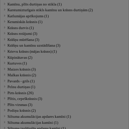
Kamīnu, plīts durtiņas no stikla (1)
Karstumizturīgais stikls kamīnu un krāsns durtiņām (2)
Katlumājas aprīkojums (1)
Keramiskās krāsnis (1)
Krāsns durvis (1)
Krāsns rotājumi (3)
Krāšņu mūrēšana (3)
Krāšņu un kamīnu uzstādīšana (3)
Krievu krāsns (mājas krāsns) (1)
Kūpinātavas (2)
Kurtuves (1)
Maizes krāsnis (3)
Malkas krāsnis (2)
Pavards - grils (1)
Pelnu durtiņas (1)
Pirts krāsnis (26)
Plītis, cepeškrāsnis (3)
Plīts virsmas (3)
Podiņu krāsnis (2)
Siltuma akumulācijas apdares kamīni (1)
Siltuma akumulācijas kamīni (1)
Siltuma izolējošās apdares kamīni (1)