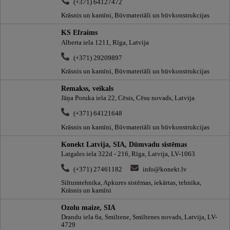
(+371) 64127472
Krāsnis un kamīni, Būvmateriāli un būvkonstrukcijas
KS Efraims
Alberta iela 1211, Rīga, Latvija
(+371) 29209897
Krāsnis un kamīni, Būvmateriāli un būvkonstrukcijas
Remakss, veikals
Jāņa Poruka iela 22, Cēsis, Cēsu novads, Latvija
(+371) 64121648
Krāsnis un kamīni, Būvmateriāli un būvkonstrukcijas
Konekt Latvija, SIA, Dūmvadu sistēmas
Latgales iela 322d - 216, Rīga, Latvija, LV-1063
(+371) 27461182
info@konekt.lv
Siltumtehnika, Apkures sistēmas, iekārtas, tehnika,
Krāsnis un kamīni
Ozolu maize, SIA
Drandu iela 6a, Smiltene, Smiltenes novads, Latvija, LV-
4729