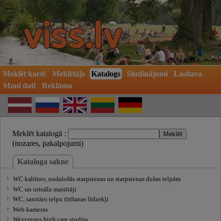
Meklēt kartē
Meklētājs
Katalogs
Sludinājumi
Lasītava
Mani dati
Reklāma
Meklēt katalogā :
(nozares, pakalpojumi)
Kataloga sakne
WC kabīnes, nodalošās starpsienas un starpsienas dušas telpām
WC un urināla maisītāji
WC, sanitāro telpu tīrīšanas līdzekļi
Web kameras
Weyergans high care studija