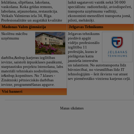
Ieklāšana, slīpēšana, lakošana,
laikā sagatavoti vairāk nekā 50 000
vaskošana. Koka grīdas remons,
speciālistu: radiotehniķi, aviodispečeri,
labošana, atjaunošana, restaurācija.
transporta uzņēmumu vadītāji,
Veikals Valmieras iela 34, Rīga.
ekonomisti-menedžeri transporta jomā,
Profesionalitāte un augstākā kvalitāte
piloti, mehāniķi.
Madonas Valsts ģimnāzija
Jelgavas Tehnikums
Skolēnu mācību
Jelgavas tehnikums
uzņēmumu
piedāvā apgūt
vidējo profesionālo
izglītību 11
profesijās, kuras ir
pielāgotas katra
darbība,&nbsp;karjeras izglītības
jaunieša interesēm
ievirze, saistoši ārpusklases pasākumi,
un talantiem. No autotransporta līdz
starptautisku projektu īstenošana, labs
būvniecībai, no viesmīlības līdz IT
materiāli tehniskais nodrošinājums,
tehnoloģijām – šeit ikviens var atrast
ir&nbsp;kopmītnes. No 7.klases -
sev piemērotāko virzienu karjeras ceļā.
Zinātniski pētnieciskās darbības
ievirze, programmēšanas apguve.
Visi banneri
Manas sīkdatnes