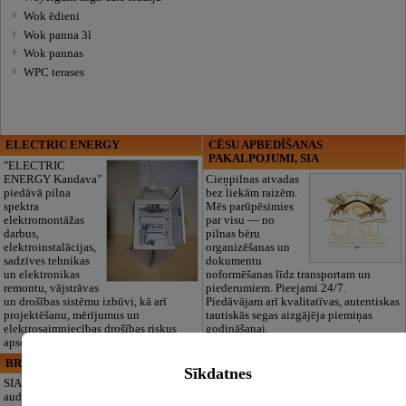
Wok ēdieni
Wok panna 3l
Wok pannas
WPC terases
ELECTRIC ENERGY
CĒSU APBEDĪŠANAS
PAKALPOJUMI, SIA
"ELECTRIC
ENERGY Kandava"
Cieņpilnas atvadas
piedāvā pilna
bez liekām raizēm.
spektra
Mēs parūpēsimies
elektromontāžas
par visu — no
darbus,
pilnas bēru
elektroinstalācijas,
organizēšanas un
sadzīves tehnikas
dokumentu
un elektronikas
noformēšanas līdz transportam un
remontu, vājstrāvas
piederumiem. Pieejami 24/7.
un drošības sistēmu izbūvi, kā arī
Piedāvājam arī kvalitatīvas, autentiskas
projektēšanu, mērījumus un
tautiskās segas aizgājēja piemiņas
elektrosaimniecības drošības riskus
godināšanai.
apsekošanu.
BRISTOLS ES, SIA
Maza Rasiņa, privātā pirmsskolas
Sīkdatnes
izglītības iestāde
SIA "Bristols ES"
audumu outlet un
Pirmsskolas