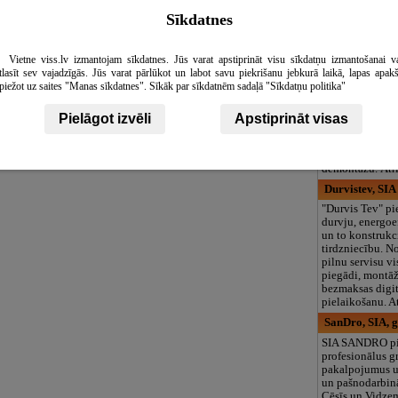
logopēds, speciā
Sīkdatnes
teritorija un 3
VV URBŠANA,
Vietne viss.lv izmantojam sīkdatnes. Jūs varat apstiprināt visu sīkdatņu izmantošanai v
Profesionāli di
tlasīt sev vajadzīgās. Jūs varat pārlūkot un labot savu piekrišanu jebkurā laikā, lapas apak
urbšanas un zā
piežot uz saites "Manas sīkdatnes". Sīkāk par sīkdatnēm sadaļā "Sīkdatņu politika"
pakalpojumi vis
Veidojam tehno
urbumus un ail
Pielāgot izvēli
Apstiprināt visas
komunikācijām 
ķieģelī u.c. mat
Piedāvājam sau
demontāžu. Ātri
Durvistev, SIA
"Durvis Tev" pi
durvju, energoe
un to konstrukc
tirdzniecību. 
pilnu servisu vi
piegādi, montāž
bezmaksas digi
pielaikošanu. At
SanDro, SIA, 
SIA SANDRO p
profesionālus 
pakalpojumus
un pašnodarbin
Cēsīs un Vidzemē