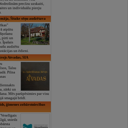
odrošinām precīzu uzskaiti,
kaites un individuālu pieeju
.
 māja, Šitake sēņu audzētava
rīkas”
ā atpūtu
kšņošanu
, pirti un
. Īpašais
pašu audzētu
stācijas un ēdieni.
rojs Atvadas, SIA
ru
lsos, Talsu
dā. Pilna
anas
 diennakts
a, zārki un
šana. Mēs parūpēsimies par visu
jā smagajā brīdī.
ids, ģimenes zobārstniecības
"Veselīgais
Rīgā, sniedz
obārsta