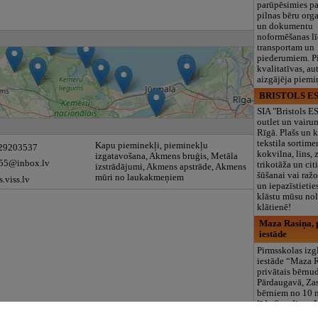
parūpēsimies p
pilnas bēru org
un dokumentu
noformēšanas l
transportam un
piederumiem. Pi
kvalitatīvas, au
aizgājēja piemi
BRISTOLS ES
SIA "Bristols 
outlet un vairu
Rīgā. Plašs un k
tekstila sortime
Kapu pieminekļi, pieminekļu
 29203537
kokvilna, lins, z
izgatavošana, Akmens bruģis, Metāla
-55@inbox.lv
trikotāža un ci
izstrādājumi, Akmens apstrāde, Akmens
šūšanai vai ražo
mūri no laukakmeņiem
s.viss.lv
un iepazīstietie
klāstu mūsu nol
klātienē!
Maza Rasiņa, p
iestāde
Pirmsskolas izg
iestāde “Maza 
privātais bērnu
Pārdaugavā, Za
bērniem no 10
līdz 6 gadiem. 
programmas (L