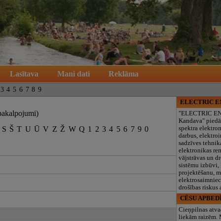
Lasītava
Mani dati
Reklāma
3
4
5
6
7
8
9
ELECTRIC 
pakalpojumi)
"ELECTRIC E
Kandava" piedā
S
Š
T
U
Ū
V
Z
Ž
W
Q
1
2
3
4
5
6
7
9
0
spektra elektro
darbus, elektroi
sadzīves tehnik
elektronikas re
vājstrāvas un d
sistēmu izbūvi, 
projektēšanu, 
elektrosaimniec
drošības riskus
CĒSU APBED
Cieņpilnas atva
liekām raizēm.