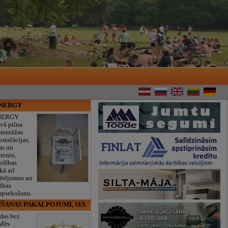
ENERGY
NERGY
vā pilna
montāžas
nstalācijas,
as un
montu,
rošības
kā arī
mērījumus un
ības
 apsekošanu.
ĪŠANAS PAKALPOJUMI, SIA
das bez
 Mēs