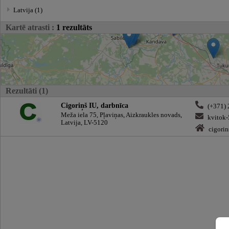
Latvija (1)
Kartē atrasti :
1 rezultāts
Rezultāti (1)
Cigoriņš IU, darbnīca
(+371)
Meža iela 75, Pļaviņas, Aizkraukles novads,
kvitok
Latvija, LV-5120
cigorin