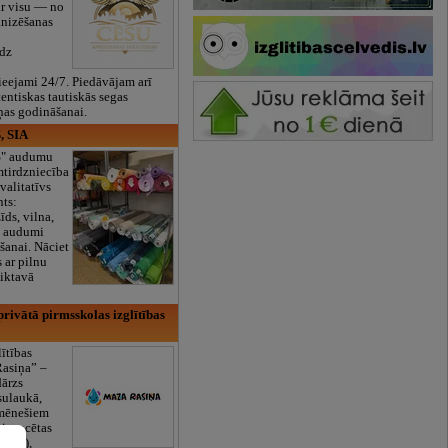
ar visu — no
anizēšanas
īdz
eejami 24/7. Piedāvājam arī
tentiskas tautiskās segas
ņas godināšanai.
, SIA
ES" audumu
mtirdzniecība
valitatīvs
nts:
īds, vilna,
ti audumi
šanai. Nāciet
s ar pilnu
iktavā
rivātā pirmsskolas izglītības
lītības
Rasiņa” –
dārzs
sulaukā,
 mēnešiem
Licencētas
V/RU),