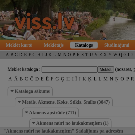
Meklēt kartē
Meklētājs
Katalogs
Sludinājumi
A
B
C
D
E
F
G
H
I
J
K
L
M
N
O
P
R
S
T
U
V
Z
X
Y
W
Q
0
1
2
Meklēt katalogā :
(nozares, 
A
Ā
B
C
Č
D
E
Ē
F
G
Ģ
H
I
Ī
J
K
Ķ
L
Ļ
M
N
Ņ
O
P
R
Kataloga sākums
Metāls, Akmens, Koks, Stikls, Smilts (3847)
Akmens apstrāde (711)
Akmens mūri no laukakmeņiem (1)
"Akmens mūri no laukakmeņiem" Sadalījums pa adresēm