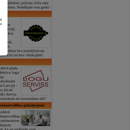
lais atbalsts, pulciņi, liela zaļa
x ēdināšana. Strādājam visu gadu!
 SIA
ai
manta
šā
ģēšanas
ā Latvijā.
loģiskos
es
betonā,
eriālos.
so urbšanu bez putekļiem un
, precīzi un bez vibrācijām!
edāvā plašu
fektīvu logu
iju
Nodrošinām
sā Latvijā –
u, kā arī
tālo durvju
risināsim arī nestandarta aili!
grāmatvedības pakalpojumi
iedāvā
grāmatvedības
 uzņēmumiem
ātajiem
, kā arī attālināti visā