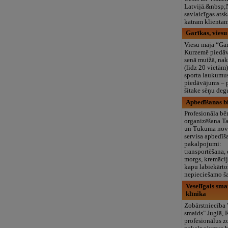
Latvijā.&nbsp;N
savlaicīgas ats
katram klientam
Garīkas, viesu
Viesu māja “Ga
Kurzemē piedāv
senā muižā, na
(līdz 20 vietām)
sporta laukumus
piedāvājums – 
šitake sēņu degu
Apbedīšanas bi
Profesionāla bē
organizēšana Ta
un Tukuma nova
servisa apbedīš
pakalpojumi:
transportēšana,
morgs, kremācij
kapu labiekārto
nepieciešamo ša
Veselīgais sma
klīnika
Zobārstniecība 
smaids" Juglā, 
profesionālus z