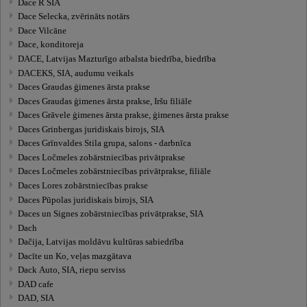
Dace R SIA
Dace Selecka, zvērināts notārs
Dace Vilcāne
Dace, konditoreja
DACE, Latvijas Mazturīgo atbalsta biedrība, biedrība
DACEKS, SIA, audumu veikals
Daces Graudas ģimenes ārsta prakse
Daces Graudas ģimenes ārsta prakse, Iršu filiāle
Daces Grāvele ģimenes ārsta prakse, ģimenes ārsta prakse
Daces Grinbergas juridiskais birojs, SIA
Daces Grīnvaldes Stila grupa, salons - darbnīca
Daces Ločmeles zobārstniecības privātprakse
Daces Ločmeles zobārstniecības privātprakse, filiāle
Daces Lores zobārstniecības prakse
Daces Pūpolas juridiskais birojs, SIA
Daces un Signes zobārstniecības privātprakse, SIA
Dach
Dačija, Latvijas moldāvu kultūras sabiedrība
Dacīte un Ko, veļas mazgātava
Dack Auto, SIA, riepu serviss
DAD cafe
DAD, SIA