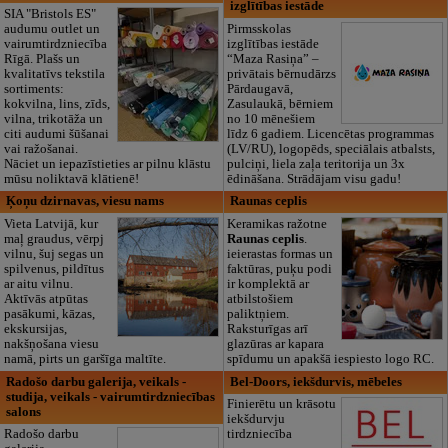
izglītības iestāde
SIA "Bristols ES"
audumu outlet un
Pirmsskolas
vairumtirdzniecība
izglītības iestāde
Rīgā. Plašs un
“Maza Rasiņa” –
kvalitatīvs tekstila
privātais bērnudārzs
sortiments:
Pārdaugavā,
kokvilna, lins, zīds,
Zasulaukā, bērniem
vilna, trikotāža un
no 10 mēnešiem
citi audumi šūšanai
līdz 6 gadiem. Licencētas programmas
vai ražošanai.
(LV/RU), logopēds, speciālais atbalsts,
Nāciet un iepazīstieties ar pilnu klāstu
pulciņi, liela zaļa teritorija un 3x
mūsu noliktavā klātienē!
ēdināšana. Strādājam visu gadu!
Ķoņu dzirnavas, viesu nams
Raunas ceplis
Vieta Latvijā, kur
Keramikas ražotne
maļ graudus, vērpj
Raunas ceplis
.
vilnu, šuj segas un
ieierastas formas un
spilvenus, pildītus
faktūras, puķu podi
ar aitu vilnu.
ir komplektā ar
Aktīvās atpūtas
atbilstošiem
pasākumi, kāzas,
paliktņiem.
ekskursijas,
Raksturīgas arī
nakšņošana viesu
glazūras ar kapara
namā, pirts un garšīga maltīte.
spīdumu un apakšā iespiesto logo RC.
Radošo darbu galerija, veikals -
Bel-Doors, iekšdurvis, mēbeles
studija, veikals - vairumtirdzniecības
Finierētu un krāsotu
salons
iekšdurvju
Radošo darbu
tirdzniecība