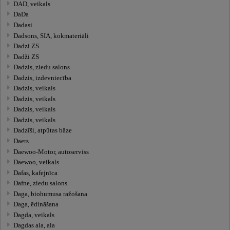
DAD, veikals
DaDa
Dadasi
Dadsons, SIA, kokmateriāli
Dadzi ZS
Dadži ZS
Dadzis, ziedu salons
Dadzis, izdevniecība
Dadzis, veikals
Dadzis, veikals
Dadzis, veikals
Dadzis, veikals
Dadzīši, atpūtas bāze
Daers
Daewoo-Motor, autoserviss
Daewoo, veikals
Dafas, kafejnīca
Dafne, ziedu salons
Daga, biohumusa ražošana
Daga, ēdināšana
Dagda, veikals
Dagdas ala, ala