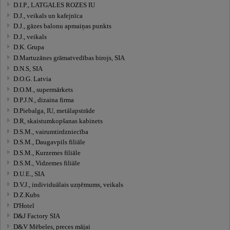
D.I.P., LATGALES ROZES IU
D.J., veikals un kafejnīca
D.J., gāzes balonu apmaiņas punkts
D.J., veikals
D.K. Grupa
D.Martuzānes grāmatvedības birojs, SIA
D.N.S, SIA
D.O.G. Latvia
D.O.M., supermārkets
D.P.J.N., dizaina firma
D.Piebalga, IU, metālapstrāde
D.R, skaistumkopšanas kabinets
D.S.M., vairumtirdzniecība
D.S.M., Daugavpils filiāle
D.S.M., Kurzemes filiāle
D.S.M., Vidzemes filiāle
D.U.E., SIA
D.V.J., individuālais uzņēmums, veikals
D.Z.Kubs
D'Hotel
D&J Factory SIA
D&V Mēbeles, preces mājai