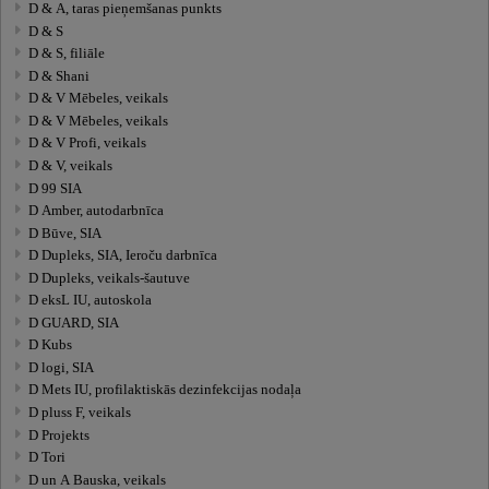
D & A, taras pieņemšanas punkts
D & S
D & S, filiāle
D & Shani
D & V Mēbeles, veikals
D & V Mēbeles, veikals
D & V Profi, veikals
D & V, veikals
D 99 SIA
D Amber, autodarbnīca
D Būve, SIA
D Dupleks, SIA, Ieroču darbnīca
D Dupleks, veikals-šautuve
D eksL IU, autoskola
D GUARD, SIA
D Kubs
D logi, SIA
D Mets IU, profilaktiskās dezinfekcijas nodaļa
D pluss F, veikals
D Projekts
D Tori
D un A Bauska, veikals