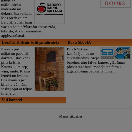
galerija -
mākslinieku
materiālu un
dekorkrāsu veikals.
Mēs piedāvājam
Latvijā jau zināmas
vācu ražotāja
Marabu
krāsas zīda,
tekstila, stikla, keramikas
apgleznošanai.
Leonīda Krāsnis, krāšņu mūrnieks
Boats SB, SIA
Krāsnis pirtīm,
Boats SB
ražo
mājai un pavardi
izstrādājumus no
dārzam. Īstas krievu
stiklašķiedras. Ārējo
pirts krāsnis.
baseinu, airu laivu, kanoe, glābšanas
Krāsns, kura cep,
plostu ražošana, modeļu un formu
vāra, sautē. Krāsns
izgatavošana betona lējumiem.
izmēri un izskats
tiek mainīts pēc
klientu vēlmēm,
saskaņojot ar telpas
interjeru.
Visi banneri
Manas sīkdatnes