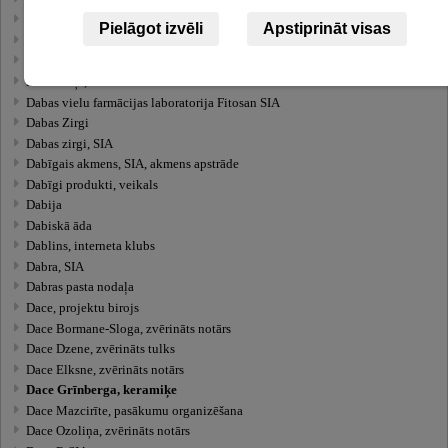
Dabas taka Koknesē, dabas taka
Pielāgot izvēli
Apstiprināt visas
Dabas takas
Dabas takas, apskates objekts
Dabas toņi, veikals
Dabas vielu farmācijas laboratorija Fitosan SIA
Dabas Zirgi
Dabas zirgi, SIA
Dabīgais akmens, SIA, akmens apstrāde
Dabīgi produkti, veikals
Dabija
Dabiskā āda
Dablins, interneta klubs
Dabra, SIA
Dabras pasta nodaļa
Dace, projektu birojs
Dace Bormane-Sloga, zvērināts notārs
Dace Dzene, zvērināts tulks
Dace Elksne, zvērināts notārs
Dace Grīnberga, keramiķe
Dace Mazcirīte, pasākumu organizēšana
Dace Ozoliņa, zvērināts notārs