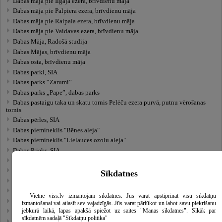
Dabas māja pie Ilgāja ezera, brīvdienu māja
Dabas māja pie Palpiera ezera, brīvdienu māja
Dabas māja pie Raipala ezera, brīvdienu māja
Dabas māja pie Vaidavas ezera, brīvdienu māja
Dabas Māja, Radošā studija
Dabas Mājas, brīvdienu māja
Dabas osta, brīvdienu māja
Dabas parki, SIA
Dabas parks “Zarumi”
Dabas parks „Pape”, dabas parks
Dabas pastaigu taka un skatu tornis Pelēču ezera purvā, putnu vērošanas
tornis
Dabas pērles, SIA
Dabas piemineklis "Bēnes aleja"
Dabas piemineklis "Lielauces ozolu aleja"
Dabas Prieks, SIA
Dabas retumu krātuve, atklātais sabiedriskais fonds
Dabas Rotas
Sīkdatnes
Dabas stacija, SIA, vairumtirdzniecība
Dabas stacija, SIA
Vietne viss.lv izmantojam sīkdatnes. Jūs varat apstiprināt visu sīkdatņu
Dabas studija Teiči, brīvdienu māja
izmantošanai vai atlasīt sev vajadzīgās. Jūs varat pārlūkot un labot savu piekrišanu
jebkurā laikā, lapas apakšā spiežot uz saites "Manas sīkdatnes". Sīkāk par
Dabas taka
sīkdatnēm sadaļā "Sīkdatņu politika"
Dabas taka “Ventas ieleja”