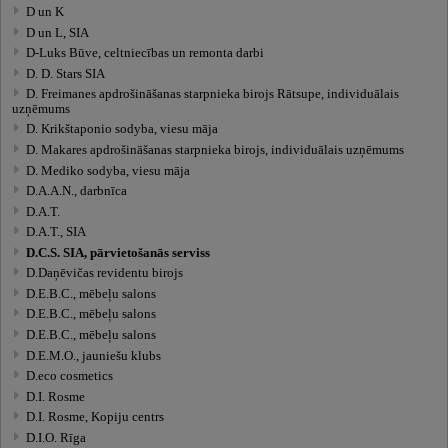
D un K
D un L, SIA
D-Luks Būve, celtniecības un remonta darbi
D. D. Stars SIA
D. Freimanes apdrošināšanas starpnieka birojs Rātsupe, individuālais
uzņēmums
D. Krikštaponio sodyba, viesu māja
D. Makares apdrošināšanas starpnieka birojs, individuālais uzņēmums
D. Mediko sodyba, viesu māja
D.A.A.N., darbnīca
D.A.T.
D.A.T., SIA
D.C.S. SIA, pārvietošanās serviss
D.Daņēvičas revidentu birojs
D.E.B.C., mēbeļu salons
D.E.B.C., mēbeļu salons
D.E.B.C., mēbeļu salons
D.E.M.O., jauniešu klubs
D.eco cosmetics
D.I. Rosme
D.I. Rosme, Kopiju centrs
D.I.O. Rīga