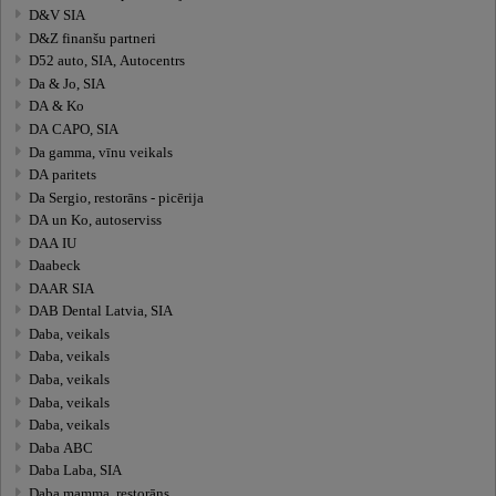
D&V SIA
D&Z finanšu partneri
D52 auto, SIA, Autocentrs
Da & Jo, SIA
DA & Ko
DA CAPO, SIA
Da gamma, vīnu veikals
DA paritets
Da Sergio, restorāns - picērija
DA un Ko, autoserviss
DAA IU
Daabeck
DAAR SIA
DAB Dental Latvia, SIA
Daba, veikals
Daba, veikals
Daba, veikals
Daba, veikals
Daba, veikals
Daba ABC
Daba Laba, SIA
Daba mamma, restorāns