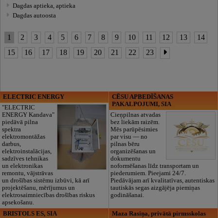
Dagdas aptieka, aptieka
Dagdas autoosta
1
2
3
4
5
6
7
8
9
10
11
12
13
14
15
16
17
18
19
20
21
22
23
ELECTRIC ENERGY
CĒSU APBEDĪŠANAS
PAKALPOJUMI, SIA
"ELECTRIC
ENERGY Kandava"
Cieņpilnas atvadas
piedāvā pilna
bez liekām raizēm.
spektra
Mēs parūpēsimies
elektromontāžas
par visu — no
darbus,
pilnas bēru
elektroinstalācijas,
organizēšanas un
sadzīves tehnikas
dokumentu
un elektronikas
noformēšanas līdz transportam un
remontu, vājstrāvas
piederumiem. Pieejami 24/7.
un drošības sistēmu izbūvi, kā arī
Piedāvājam arī kvalitatīvas, autentiskas
projektēšanu, mērījumus un
tautiskās segas aizgājēja piemiņas
elektrosaimniecības drošības riskus
godināšanai.
apsekošanu.
BRISTOLS ES, SIA
Maza Rasiņa, privātā pirmsskolas