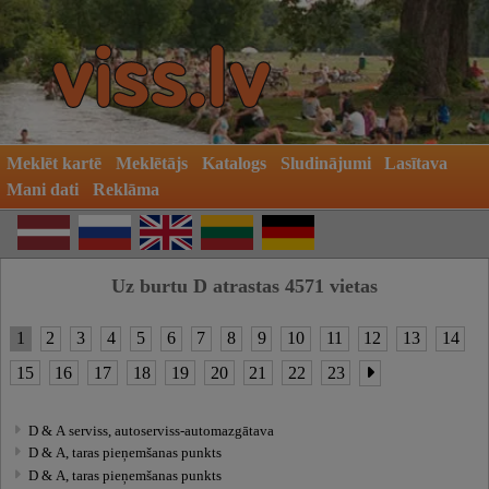
Meklēt kartē
Meklētājs
Katalogs
Sludinājumi
Lasītava
Mani dati
Reklāma
Uz burtu D atrastas 4571 vietas
1
2
3
4
5
6
7
8
9
10
11
12
13
14
15
16
17
18
19
20
21
22
23
D & A serviss, autoserviss-automazgātava
D & A, taras pieņemšanas punkts
D & A, taras pieņemšanas punkts