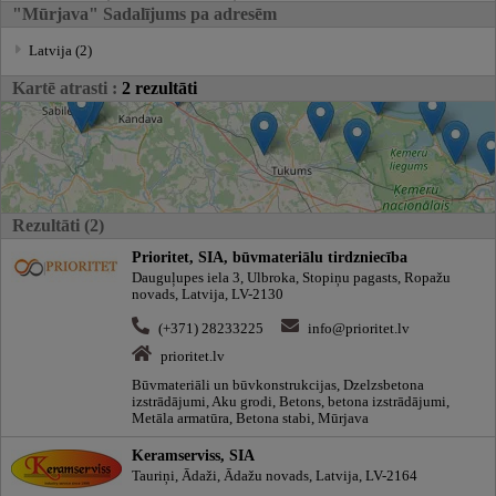
"Mūrjava" Sadalījums pa adresēm
Latvija (2)
Kartē atrasti :
2 rezultāti
Rezultāti (2)
Prioritet, SIA, būvmateriālu tirdzniecība
Dauguļupes iela 3, Ulbroka, Stopiņu pagasts, Ropažu
novads, Latvija, LV-2130
(+371) 28233225
info@prioritet.lv
prioritet.lv
Būvmateriāli un būvkonstrukcijas, Dzelzsbetona
izstrādājumi, Aku grodi, Betons, betona izstrādājumi,
Metāla armatūra, Betona stabi, Mūrjava
Keramserviss, SIA
Tauriņi, Ādaži, Ādažu novads, Latvija, LV-2164