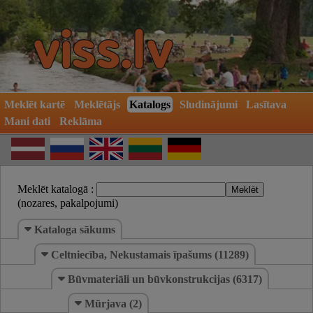
Meklēt kartē
Meklētājs
Katalogs
Sludinājumi
Lasītava
Mani dati
Reklāma
Meklēt katalogā :
(nozares, pakalpojumi)
Kataloga sākums
Celtniecība, Nekustamais īpašums (11289)
Būvmateriāli un būvkonstrukcijas (6317)
Mūrjava (2)