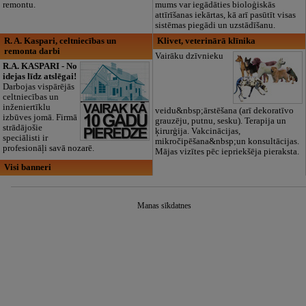
remontu.
mums var iegādāties bioloģiskās
attīrīšanas iekārtas, kā arī pasūtīt visas
sistēmas piegādi un uzstādīšanu.
R. A. Kaspari, celtniecības un
Klivet, veterinārā klīnika
remonta darbi
Vairāku dzīvnieku
R.A. KASPARI - No
idejas līdz atslēgai!
Darbojas vispārējās
celtniecības un
inženiertīklu
veidu&nbsp;ārstēšana (arī dekoratīvo
izbūves jomā. Firmā
grauzēju, putnu, sesku). Terapija un
strādājošie
ķirurģija. Vakcinācijas,
speciālisti ir
mikročipēšana&nbsp;un konsultācijas.
profesionāļi savā nozarē.
Mājas vizītes pēc iepriekšēja pieraksta.
Visi banneri
Manas sīkdatnes