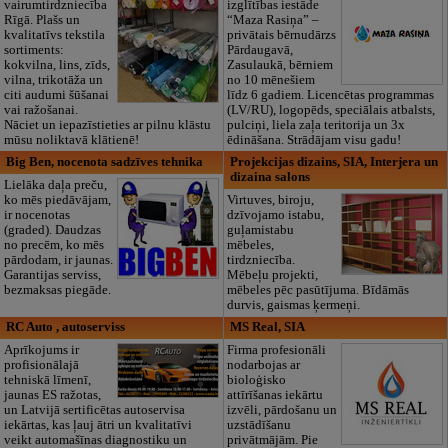
vairumtirdzniecība
izglītības iestāde
Rīgā. Plašs un
“Maza Rasiņa” –
kvalitatīvs tekstila
privātais bērnudārzs
sortiments:
Pārdaugavā,
kokvilna, lins, zīds,
Zasulaukā, bērniem
vilna, trikotāža un
no 10 mēnešiem
citi audumi šūšanai
līdz 6 gadiem. Licencētas programmas
vai ražošanai.
(LV/RU), logopēds, speciālais atbalsts,
Nāciet un iepazīstieties ar pilnu klāstu
pulciņi, liela zaļa teritorija un 3x
mūsu noliktavā klātienē!
ēdināšana. Strādājam visu gadu!
Big Ben, nocenota sadzīves tehnika
Projekcijas dizains, SIA, Interjera un
dizaina salons
Lielāka daļa preču,
ko mēs piedāvājam,
Virtuves, biroju,
ir nocenotas
dzīvojamo istabu,
(graded). Daudzas
guļamistabu
no precēm, ko mēs
mēbeles,
pārdodam, ir jaunas.
tirdzniecība.
Garantijas serviss,
Mēbeļu projekti,
bezmaksas piegāde.
mēbeles pēc pasūtījuma. Bīdāmās
durvis, gaismas ķermeņi.
RC Auto , autoserviss
MS Real, SIA
Aprīkojums ir
Firma profesionāli
profisionālajā
nodarbojas ar
tehniskā līmenī,
bioloģisko
jaunas ES ražotas,
attīrīšanas iekārtu
un Latvijā sertificētas autoservisa
izvēli, pārdošanu un
iekārtas, kas ļauj ātri un kvalitatīvi
uzstādīšanu
veikt automašīnas diagnostiku un
privātmājām. Pie