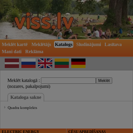
Meklēt kartē
Meklētājs
Katalogs
Sludinājumi
Lasītava
Mani dati
Reklāma
Meklēt katalogā :
(nozares, pakalpojumi)
Kataloga sakne
Quadra komplekts
ELECTRIC ENERGY
CĒSU APBEDĪŠANAS