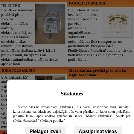
PAKALPOJUMI, SIA
"ELECTRIC
ENERGY Kandava"
Cieņpilnas atvadas
piedāvā pilna
bez liekām raizēm.
spektra
Mēs parūpēsimies
elektromontāžas
par visu — no
darbus,
pilnas bēru
elektroinstalācijas,
organizēšanas un
sadzīves tehnikas
dokumentu
un elektronikas
noformēšanas līdz transportam un
remontu, vājstrāvas
piederumiem. Pieejami 24/7.
un drošības sistēmu izbūvi, kā arī
Piedāvājam arī kvalitatīvas, autentiskas
projektēšanu, mērījumus un
tautiskās segas aizgājēja piemiņas
elektrosaimniecības drošības riskus
godināšanai.
apsekošanu.
BRISTOLS ES, SIA
Maza Rasiņa, privātā pirmsskolas
izglītības iestāde
SIA "Bristols ES"
audumu outlet un
Pirmsskolas
vairumtirdzniecība
izglītības iestāde
Rīgā. Plašs un
“Maza Rasiņa” –
Sīkdatnes
kvalitatīvs tekstila
privātais bērnudārzs
sortiments:
Pārdaugavā,
kokvilna, lins, zīds,
Zasulaukā, bērniem
Vietne viss.lv izmantojam sīkdatnes. Jūs varat apstiprināt visu sīkdatņu
vilna, trikotāža un
no 10 mēnešiem
izmantošanai vai atlasīt sev vajadzīgās. Jūs varat pārlūkot un labot savu piekrišanu
citi audumi šūšanai
līdz 6 gadiem. Licencētas programmas
jebkurā laikā, lapas apakšā spiežot uz saites "Manas sīkdatnes". Sīkāk par
vai ražošanai.
(LV/RU), logopēds, speciālais atbalsts,
sīkdatnēm sadaļā "Sīkdatņu politika"
Nāciet un iepazīstieties ar pilnu klāstu
pulciņi, liela zaļa teritorija un 3x
mūsu noliktavā klātienē!
ēdināšana. Strādājam visu gadu!
Pielāgot izvēli
Apstiprināt visas
Skrivanek Baltic, SIA, valodu skola,