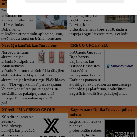
Rīgas Raiņa
tulkojumu birojs
vidusskola ir
Profesionāli
vienīgā
rakstiskie un
vispārizglītojošā
mutiskie tulkojumi
izglītības iestāde
110+ valodās.
Latvijā, kurā
Dokumentu
vidusskolēniem kopš 2018. gada ir
tulkošana ar notariālu apliecinājumu,
iespēja apgūt latviešu zīmju valodu.
svešvalodu kursi un bērnu nometnes.
Norvēģu kamīni, kamīnu salons
CREGO GROUP, SIA
Norvēģu siltuma
SIA Crego Group ir
akumulācijas
Rīgā bāzēts
krāsnis Nordpeis un
uzņēmums, kas
somu akmens
izstrādā tiešsaistes
krāsnis Nunnuuni ar šobrīd labākajiem
finansēšanas
efektivitātes rādītājiem siltuma
risinājumus Eiropā.
akumulācijas krāšnu tirgū. Plašs klāsts
Darbības pamatā ir
no : "Norvēģu kamīni" piedāvājuma.
atbildīga risku vadība un mūsdienīga
Veicam konsultācijas, piegādes un
tehnoloģiju platforma, nodrošinot
uzstādīšanas pakalpojumus visā
augstākās kvalitātes pakalpojumus.
Latvijā. Kamīni nākamajiem 20
gadiem.
XCredit / SIA CREGO GROUP
Zagersmann Optika Iecava, optikas
salons
XCredit ir uzticams
nebanku
Zagersmann Iecava
kredītdevējs
piedāvā
Latvijā, kas piedāvā
profesionālu redzes
ātrus un ērtus
pārbaudi, briļļu