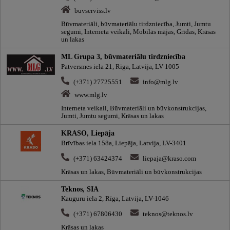
buvserviss.lv
Būvmateriāli, būvmateriālu tirdzniecība, Jumti, Jumtu
segumi, Interneta veikali, Mobilās mājas, Grīdas, Krāsas
un lakas
ML Grupa 3, būvmateriālu tirdzniecība
Patversmes iela 21, Rīga, Latvija, LV-1005
(+371) 27725551
info@mlg.lv
www.mlg.lv
Interneta veikali, Būvmateriāli un būvkonstrukcijas,
Jumti, Jumtu segumi, Krāsas un lakas
KRASO, Liepāja
Brīvības iela 158a, Liepāja, Latvija, LV-3401
(+371) 63424374
liepaja@kraso.com
Krāsas un lakas, Būvmateriāli un būvkonstrukcijas
Teknos, SIA
Kauguru iela 2, Rīga, Latvija, LV-1046
(+371) 67806430
teknos@teknos.lv
Krāsas un lakas