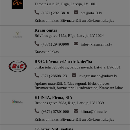
Tērbatas iela 76, Rīga, Latvija, LV-1001
(+371) 29213818
ota@ota13.lv
Krāsas un lakas, Būvmateriāli un būvkonstrukcijas
Krāsu centrs
Brīvības gatve 445a, Rīga, Latvija, LV-1024
(+371) 29493900
info@krasucentrs.lv
Krāsas un lakas
R&C, būvmateriālu tirdzniecība
Striķu iela 32, Saldus, Saldus novads, Latvija, LV-3801
(371) 28608123
ievagrosmane@inbox.lv
Apdares materiāli, Grīdas segumi, Elektropreces,
Būvmateriāli, būvmateriālu tirdzniecība, Krāsas un lakas
KLINTA, Firma, SIA
Brīvības gatve 208a, Rīga, Latvija, LV-1039
(+371) 67801000
klinta@klinta.lv
Krāsas un lakas, Būvmateriāli un būvkonstrukcijas
Colortex, SIA, veikals