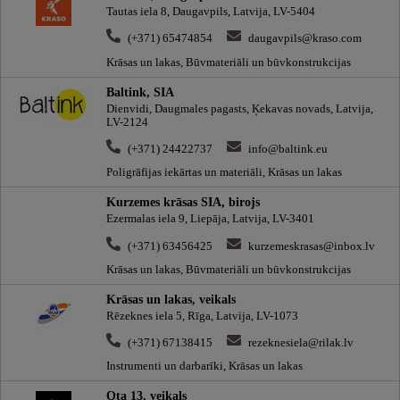
Tautas iela 8, Daugavpils, Latvija, LV-5404
(+371) 65474854
daugavpils@kraso.com
Krāsas un lakas, Būvmateriāli un būvkonstrukcijas
Baltink, SIA
Dienvidi, Daugmales pagasts, Ķekavas novads, Latvija,
LV-2124
(+371) 24422737
info@baltink.eu
Poligrāfijas iekārtas un materiāli, Krāsas un lakas
Kurzemes krāsas SIA, birojs
Ezermalas iela 9, Liepāja, Latvija, LV-3401
(+371) 63456425
kurzemeskrasas@inbox.lv
Krāsas un lakas, Būvmateriāli un būvkonstrukcijas
Krāsas un lakas, veikals
Rēzeknes iela 5, Rīga, Latvija, LV-1073
(+371) 67138415
rezeknesiela@rilak.lv
Instrumenti un darbarīki, Krāsas un lakas
Ota 13, veikals