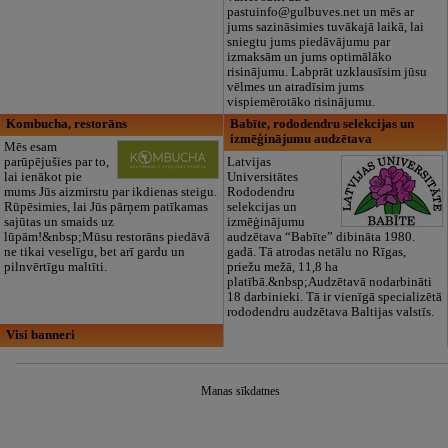
pastuinfo@gulbuves.net un mēs ar
jums sazināsimies tuvākajā laikā, lai
sniegtu jums piedāvājumu par
izmaksām un jums optimālāko
risinājumu. Labprāt uzklausīsim jūsu
vēlmes un atradīsim jums
vispiemērotāko risinājumu.
Kombucha, restorāns
Babīte, rododendru selekcijas un
izmēģinājumu audzētava
Mēs esam
parūpējušies par to,
Latvijas
lai ienākot pie
Universitātes
mums Jūs aizmirstu par ikdienas steigu.
Rododendru
Rūpēsimies, lai Jūs pārņem patīkamas
selekcijas un
sajūtas un smaids uz
izmēģinājumu
lūpām!&nbsp;Mūsu restorāns piedāvā
audzētava “Babīte” dibināta 1980.
ne tikai veselīgu, bet arī gardu un
gadā. Tā atrodas netālu no Rīgas,
pilnvērtīgu maltīti.
priežu mežā, 11,8 ha
platībā.&nbsp;Audzētavā nodarbināti
18 darbinieki. Tā ir vienīgā specializētā
rododendru audzētava Baltijas valstīs.
Visi banneri
Manas sīkdatnes