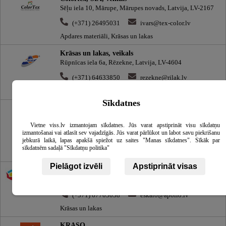
Sēļu iela 10, Mārupe, Mārupes novads, Latvija, LV-2167
(+371) 26495031
ivars@tex-color.lv
Apdares materiāli, Krāsas un lakas
Krāsas un lakas, veikals
Rūpnīcas iela 6a, Rēzekne, Latvija, LV-4604
(+371) 64633850
rezekne@rilak.lv
Krāsas un lakas
Sīkdatnes
Rīgas laku un krāsu rūpnīca, SIA
Daugavgrīvas iela 63b, Rīga, Latvija, LV-1007
Vietne viss.lv izmantojam sīkdatnes. Jūs varat apstiprināt visu sīkdatņu
(+371) 67459038
veikals@rilak.lv
izmantošanai vai atlasīt sev vajadzīgās. Jūs varat pārlūkot un labot savu piekrišanu
jebkurā laikā, lapas apakšā spiežot uz saites "Manas sīkdatnes". Sīkāk par
Krāsas un lakas, Būvmateriāli un būvkonstrukcijas,
sīkdatnēm sadaļā "Sīkdatņu politika"
Ķīmiskās preces
Pielāgot izvēli
Apstiprināt visas
Eskaro Latvija, SIA
Kurzemes prospekts 160a, Rīga, Latvija, LV-1029
(+371) 67703038
eskaro@apollo.lv
Krāsas un lakas
KRASO