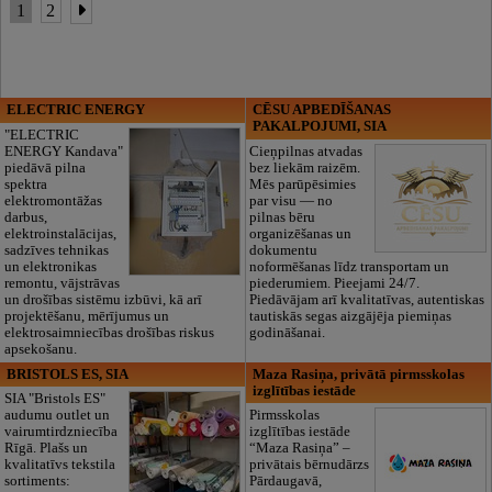
1
2
ELECTRIC ENERGY
CĒSU APBEDĪŠANAS
PAKALPOJUMI, SIA
"ELECTRIC
ENERGY Kandava"
Cieņpilnas atvadas
piedāvā pilna
bez liekām raizēm.
spektra
Mēs parūpēsimies
elektromontāžas
par visu — no
darbus,
pilnas bēru
elektroinstalācijas,
organizēšanas un
sadzīves tehnikas
dokumentu
un elektronikas
noformēšanas līdz transportam un
remontu, vājstrāvas
piederumiem. Pieejami 24/7.
un drošības sistēmu izbūvi, kā arī
Piedāvājam arī kvalitatīvas, autentiskas
projektēšanu, mērījumus un
tautiskās segas aizgājēja piemiņas
elektrosaimniecības drošības riskus
godināšanai.
apsekošanu.
BRISTOLS ES, SIA
Maza Rasiņa, privātā pirmsskolas
izglītības iestāde
SIA "Bristols ES"
audumu outlet un
Pirmsskolas
vairumtirdzniecība
izglītības iestāde
Rīgā. Plašs un
“Maza Rasiņa” –
kvalitatīvs tekstila
privātais bērnudārzs
sortiments:
Pārdaugavā,