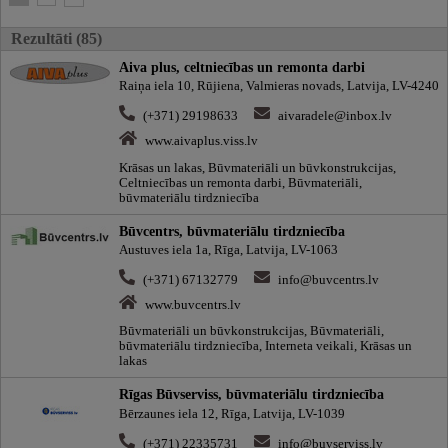
Rezultāti (85)
Aiva plus, celtniecības un remonta darbi
Raiņa iela 10, Rūjiena, Valmieras novads, Latvija, LV-4240
(+371) 29198633
aivaradele@inbox.lv
www.aivaplus.viss.lv
Krāsas un lakas, Būvmateriāli un būvkonstrukcijas,
Celtniecības un remonta darbi, Būvmateriāli,
būvmateriālu tirdzniecība
Būvcentrs, būvmateriālu tirdzniecība
Austuves iela 1a, Rīga, Latvija, LV-1063
(+371) 67132779
info@buvcentrs.lv
www.buvcentrs.lv
Būvmateriāli un būvkonstrukcijas, Būvmateriāli,
būvmateriālu tirdzniecība, Interneta veikali, Krāsas un
lakas
Rīgas Būvserviss, būvmateriālu tirdzniecība
Bērzaunes iela 12, Rīga, Latvija, LV-1039
(+371) 22335731
info@buvserviss.lv