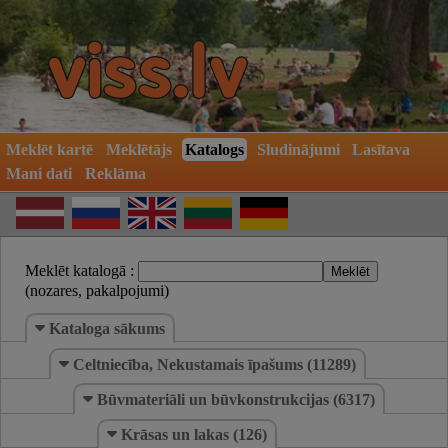
Meklēt kartē
Meklētājs
Katalogs
Sludinājumi
Lasītava
Mani dati
Reklāma
Meklēt katalogā :
(nozares, pakalpojumi)
Kataloga sākums
Celtniecība, Nekustamais īpašums (11289)
Būvmateriāli un būvkonstrukcijas (6317)
Krāsas un lakas (126)