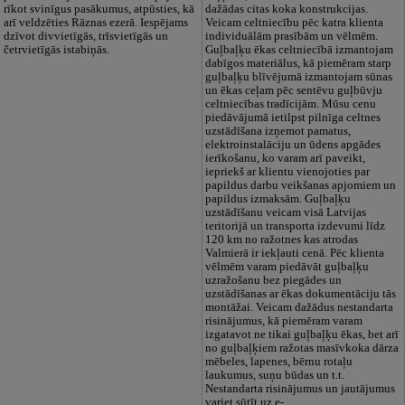
rīkot svinīgus pasākumus, atpūsties, kā
dažādas citas koka konstrukcijas.
arī veldzēties Rāznas ezerā. Iespējams
Veicam celtniecību pēc katra klienta
dzīvot divvietīgās, trīsvietīgās un
individuālām prasībām un vēlmēm.
četrvietīgās istabiņās.
Guļbaļķu ēkas celtniecībā izmantojam
dabīgos materiālus, kā piemēram starp
guļbaļķu blīvējumā izmantojam sūnas
un ēkas ceļam pēc sentēvu guļbūvju
celtniecības tradīcijām. Mūsu cenu
piedāvājumā ietilpst pilnīga celtnes
uzstādīšana izņemot pamatus,
elektroinstalāciju un ūdens apgādes
ierīkošanu, ko varam arī paveikt,
iepriekš ar klientu vienojoties par
papildus darbu veikšanas apjomiem un
papildus izmaksām. Guļbaļķu
uzstādīšanu veicam visā Latvijas
teritorijā un transporta izdevumi līdz
120 km no ražotnes kas atrodas
Valmierā ir iekļauti cenā. Pēc klienta
vēlmēm varam piedāvāt guļbaļķu
uzražošanu bez piegādes un
uzstādīšanas ar ēkas dokumentāciju tās
montāžai. Veicam dažādus nestandarta
risinājumus, kā piemēram varam
izgatavot ne tikai guļbaļķu ēkas, bet arī
no guļbaļķiem ražotas masīvkoka dārza
mēbeles, lapenes, bērnu rotaļu
laukumus, suņu būdas un t.t.
Nestandarta risinājumus un jautājumus
variet sūtīt uz e-