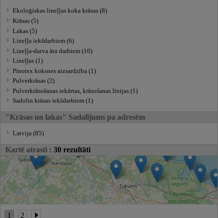
Ekoloģiskas lineļļas koka krāsas (8)
Krāsas (5)
Lakas (5)
Lineļļa iekšdarbiem (6)
Lineļļa-darva āra darbiem (10)
Lineļļas (1)
Pinotex koksnes aizsardzība (1)
Pulverkrāsas (2)
Pulverkrāsošanas iekārtas, krāsošanas līnijas (1)
Sadolin krāsas iekšdarbiem (1)
"Krāsas un lakas" Sadalījums pa adresēm
Latvija (85)
Kartē atrasti :
30 rezultāti
1
2