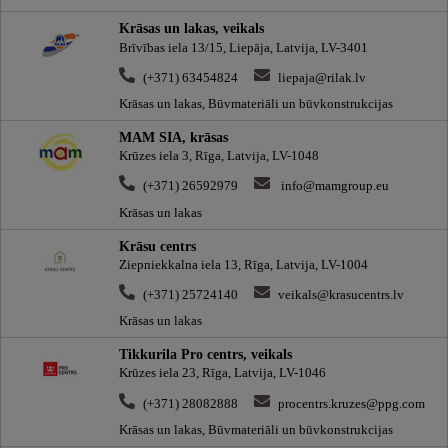
Krāsas un lakas, veikals
Brīvības iela 13/15, Liepāja, Latvija, LV-3401
(+371) 63454824
liepaja@rilak.lv
Krāsas un lakas, Būvmateriāli un būvkonstrukcijas
MAM SIA, krāsas
Krūzes iela 3, Rīga, Latvija, LV-1048
(+371) 26592979
info@mamgroup.eu
Krāsas un lakas
Krāsu centrs
Ziepniekkalna iela 13, Rīga, Latvija, LV-1004
(+371) 25724140
veikals@krasucentrs.lv
Krāsas un lakas
Tikkurila Pro centrs, veikals
Krūzes iela 23, Rīga, Latvija, LV-1046
(+371) 28082888
procentrs.kruzes@ppg.com
Krāsas un lakas, Būvmateriāli un būvkonstrukcijas