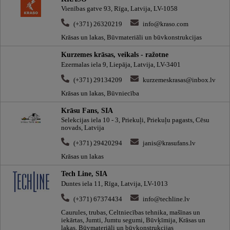
Vienības gatve 93, Rīga, Latvija, LV-1058
(+371) 26320219
info@kraso.com
Krāsas un lakas, Būvmateriāli un būvkonstrukcijas
Kurzemes krāsas, veikals - ražotne
Ezermalas iela 9, Liepāja, Latvija, LV-3401
(+371) 29134209
kurzemeskrasas@inbox.lv
Krāsas un lakas, Būvniecība
Krāsu Fans, SIA
Selekcijas iela 10 - 3, Priekuļi, Priekuļu pagasts, Cēsu
novads, Latvija
(+371) 29420294
janis@krasufans.lv
Krāsas un lakas
Tech Line, SIA
Duntes iela 11, Rīga, Latvija, LV-1013
(+371) 67374434
info@techline.lv
Caurules, trubas, Celtniecības tehnika, mašīnas un
iekārtas, Jumti, Jumtu segumi, Būvķīmija, Krāsas un
lakas, Būvmateriāli un būvkonstrukcijas