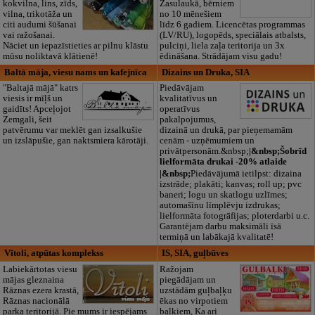
kokvilna, lins, zīds,
Zasulaukā, bērniem
vilna, trikotāža un
no 10 mēnešiem
citi audumi šūšanai
līdz 6 gadiem. Licencētas programmas
vai ražošanai.
(LV/RU), logopēds, speciālais atbalsts,
Nāciet un iepazīstieties ar pilnu klāstu
pulciņi, liela zaļa teritorija un 3x
mūsu noliktavā klātienē!
ēdināšana. Strādājam visu gadu!
Baltā māja, viesu nams un kafejnīca
Dizains un Druka, SIA
"Baltajā mājā" katrs
Piedāvājam
viesis ir mīļš un
kvalitatīvus un
gaidīts! Apceļojot
operatīvus
Zemgali, šeit
pakalpojumus,
patvērumu var meklēt gan izsalkušie
dizainā un drukā, par pieņemamām
un izslāpušie, gan naktsmiera kārotāji.
cenām - uzņēmumiem un
privātpersonām.&nbsp;
|&nbsp;Šobrīd
lielformāta drukai -20% atlaide
|&nbsp;
Piedāvājumā ietilpst: dizaina
izstrāde; plakāti; kanvas; roll up; pvc
baneri; logu un skatlogu uzlīmes;
automašīnu līmplēvju izdrukas;
lielformāta fotogrāfijas; ploterdarbi u.c.
Garantējam darbu maksimāli īsā
termiņā un labākajā kvalitatē!
Vītoli, atpūtas komplekss
IS, SIA, guļbūves
Labiekārtotas viesu
Ražojam
mājas gleznaina
piegādājam un
Rāznas ezera krastā,
uzstādām guļbaļķu
Rāznas nacionālā
ēkas no virpotiem
parka teritorijā. Pie mums ir iespējams
baļķiem, Ka ari