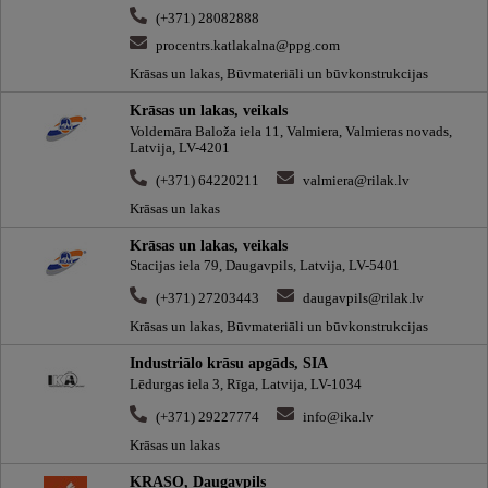
(+371) 28082888
procentrs.katlakalna@ppg.com
Krāsas un lakas, Būvmateriāli un būvkonstrukcijas
Krāsas un lakas, veikals
Voldemāra Baloža iela 11, Valmiera, Valmieras novads,
Latvija, LV-4201
(+371) 64220211
valmiera@rilak.lv
Krāsas un lakas
Krāsas un lakas, veikals
Stacijas iela 79, Daugavpils, Latvija, LV-5401
(+371) 27203443
daugavpils@rilak.lv
Krāsas un lakas, Būvmateriāli un būvkonstrukcijas
Industriālo krāsu apgāds, SIA
Lēdurgas iela 3, Rīga, Latvija, LV-1034
(+371) 29227774
info@ika.lv
Krāsas un lakas
KRASO, Daugavpils