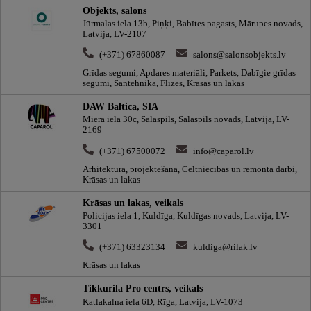
Objekts, salons
Jūrmalas iela 13b, Piņķi, Babītes pagasts, Mārupes novads,
Latvija, LV-2107
(+371) 67860087
salons@salonsobjekts.lv
Grīdas segumi, Apdares materiāli, Parkets, Dabīgie grīdas
segumi, Santehnika, Flīzes, Krāsas un lakas
DAW Baltica, SIA
Miera iela 30c, Salaspils, Salaspils novads, Latvija, LV-
2169
(+371) 67500072
info@caparol.lv
Arhitektūra, projektēšana, Celtniecības un remonta darbi,
Krāsas un lakas
Krāsas un lakas, veikals
Policijas iela 1, Kuldīga, Kuldīgas novads, Latvija, LV-
3301
(+371) 63323134
kuldiga@rilak.lv
Krāsas un lakas
Tikkurila Pro centrs, veikals
Katlakalna iela 6D, Rīga, Latvija, LV-1073