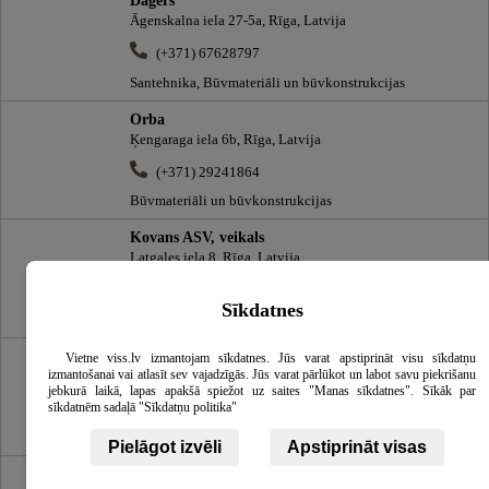
Dagers
Āgenskalna iela 27-5a, Rīga, Latvija
(+371) 67628797
Santehnika, Būvmateriāli un būvkonstrukcijas
Orba
Ķengaraga iela 6b, Rīga, Latvija
(+371) 29241864
Būvmateriāli un būvkonstrukcijas
Kovans ASV, veikals
Latgales iela 8, Rīga, Latvija
(+371) 67221627
Sīkdatnes
Santehnika, Būvmateriāli un būvkonstrukcijas
LI un RS, filiāle
Vietne viss.lv izmantojam sīkdatnes. Jūs varat apstiprināt visu sīkdatņu
izmantošanai vai atlasīt sev vajadzīgās. Jūs varat pārlūkot un labot savu piekrišanu
Talsu šoseja 29, Jūrmala, Latvija
jebkurā laikā, lapas apakšā spiežot uz saites "Manas sīkdatnes". Sīkāk par
sīkdatnēm sadaļā "Sīkdatņu politika"
(+371) 67735200
Durvis un logi, Būvmateriāli un būvkonstrukcijas
Pielāgot izvēli
Apstiprināt visas
Atradums, veikals