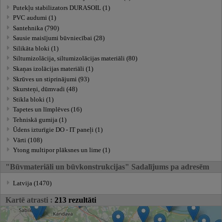
Putekļu stabilizators DURASOIL (1)
PVC audumi (1)
Santehnika (790)
Sausie maisījumi būvniecībai (28)
Silikāta bloki (1)
Siltumizolācija, siltumizolācijas materiāli (80)
Skaņas izolācijas materiāli (1)
Skrūves un stiprinājumi (93)
Skursteņi, dūmvadi (48)
Stikla bloki (1)
Tapetes un līmplēves (16)
Tehniskā gumija (1)
Ūdens izturīgie DO - IT paneļi (1)
Vārti (108)
Ytong multipor plāksnes un lime (1)
"Būvmateriāli un būvkonstrukcijas" Sadalījums pa adresēm
Latvija (1470)
Kartē atrasti :
213 rezultāti