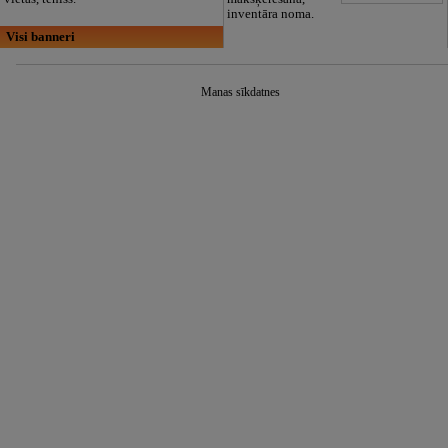
inventāra noma.
Visi banneri
Manas sīkdatnes