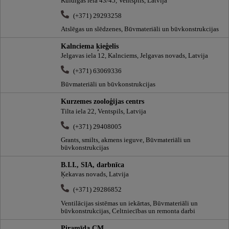
Kuldīgas iela 43/45, Ventspils, Latvija
(+371) 29293258
Atslēgas un slēdzenes, Būvmateriāli un būvkonstrukcijas
Kalnciema ķieģelis
Jelgavas iela 12, Kalnciems, Jelgavas novads, Latvija
(+371) 63069336
Būvmateriāli un būvkonstrukcijas
Kurzemes zooloģijas centrs
Tilta iela 22, Ventspils, Latvija
(+371) 29408005
Grants, smilts, akmens ieguve, Būvmateriāli un
būvkonstrukcijas
B.I.I., SIA, darbnīca
Ķekavas novads, Latvija
(+371) 29286852
Ventilācijas sistēmas un iekārtas, Būvmateriāli un
būvkonstrukcijas, Celtniecības un remonta darbi
Piramīda CM