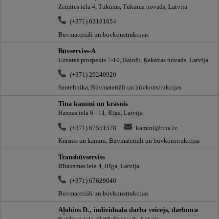
Zemītes iela 4, Tukums, Tukuma novads, Latvija
(+371) 63181654
Būvmateriāli un būvkonstrukcijas
Būvserviss-A
Uzvaras prospekts 7-10, Baloži, Ķekavas novads, Latvija
(+371) 29240920
Santehnika, Būvmateriāli un būvkonstrukcijas
Tina kamīni un krāsnis
Hanzas iela 6 - 11, Rīga, Latvija
(+371) 67551578
kamini@tina.lv
Krāsnis un kamīni, Būvmateriāli un būvkonstrukcijas
Transbūvserviss
Rītausmas iela 4, Rīga, Latvija
(+371) 67629040
Būvmateriāli un būvkonstrukcijas
Aļohins D., individuālā darba veicējs, darbnīca