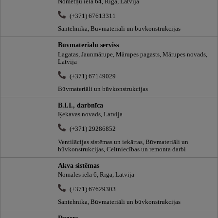
Nometņu iela 64, Rīga, Latvija
(+371) 67613311
Santehnika, Būvmateriāli un būvkonstrukcijas
Būvmateriālu serviss
Lagatas, Jaunmārupe, Mārupes pagasts, Mārupes novads,
Latvija
(+371) 67149029
Būvmateriāli un būvkonstrukcijas
B.I.I., darbnīca
Ķekavas novads, Latvija
(+371) 29286852
Ventilācijas sistēmas un iekārtas, Būvmateriāli un
būvkonstrukcijas, Celtniecības un remonta darbi
Akva sistēmas
Nomales iela 6, Rīga, Latvija
(+371) 67629303
Santehnika, Būvmateriāli un būvkonstrukcijas