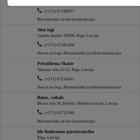
Gāles iela 5, Rīga, Latvija
(+371) 67349037
Būvmateriāli un būvkonstrukcijas
Jūsu logi
Ganību dambis 36306, Rīga, Latvija
(+371) 67381408
Durvis un logi, Būvmateriāli un būvkonstrukcijas
Privātfirma Skanir
Akmeņu iela 21/23, Rīga, Latvija
(+371) 67214541
Durvis un logi, Būvmateriāli un būvkonstrukcijas
Balsts, veikals
Bērzes iela 30, Dobele, Dobeles novads, Latvija
(+371) 63723540
Būvmateriāli un būvkonstrukcijas
Ido Bathrooms pārstāvniecība
Rīga, Latvija