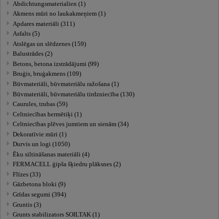
Abdichtungsmaterialien (1)
Akmens mūri no laukakmeņiem (1)
Apdares materiāli (311)
Asfalts (5)
Atslēgas un slēdzenes (159)
Balustrādes (2)
Betons, betona izstrādājumi (99)
Bruģis, bruģakmens (109)
Būvmateriāli, būvmateriālu ražošana (1)
Būvmateriāli, būvmateriālu tirdzniecība (130)
Caurules, trubas (59)
Celtniecības hermētiķi (1)
Celtniecības plēves jumtiem un sienām (34)
Dekoratīvie mūri (1)
Durvis un logi (1050)
Ēku siltināšanas materiāli (4)
FERMACELL ģipša šķiedru plāksnes (2)
Flīzes (33)
Gāzbetona bloki (9)
Grīdas segumi (394)
Gruntis (3)
Grunts stabilizators SOILTAK (1)