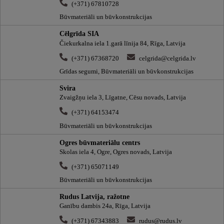
(+371) 67810728
Būvmateriāli un būvkonstrukcijas
Cēlgrīda SIA
Čiekurkalna iela 1.garā līnija 84, Rīga, Latvija
(+371) 67368720
celgrida@celgrida.lv
Grīdas segumi, Būvmateriāli un būvkonstrukcijas
Svira
Zvaigžņu iela 3, Līgatne, Cēsu novads, Latvija
(+371) 64153474
Būvmateriāli un būvkonstrukcijas
Ogres būvmateriālu centrs
Skolas iela 4, Ogre, Ogres novads, Latvija
(+371) 65071149
Būvmateriāli un būvkonstrukcijas
Rudus Latvija, ražotne
Ganību dambis 24a, Rīga, Latvija
(+371) 67343883
rudus@rudus.lv