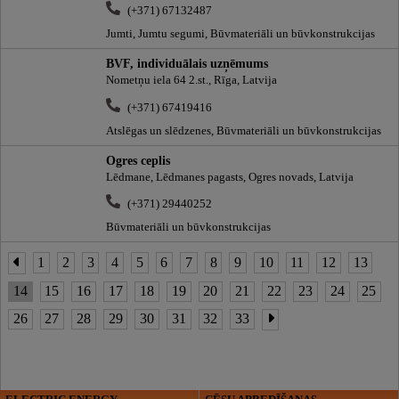
(+371) 67132487
Jumti, Jumtu segumi, Būvmateriāli un būvkonstrukcijas
BVF, individuālais uzņēmums
Nometņu iela 64 2.st., Rīga, Latvija
(+371) 67419416
Atslēgas un slēdzenes, Būvmateriāli un būvkonstrukcijas
Ogres ceplis
Lēdmane, Lēdmanes pagasts, Ogres novads, Latvija
(+371) 29440252
Būvmateriāli un būvkonstrukcijas
1
2
3
4
5
6
7
8
9
10
11
12
13
14
15
16
17
18
19
20
21
22
23
24
25
26
27
28
29
30
31
32
33