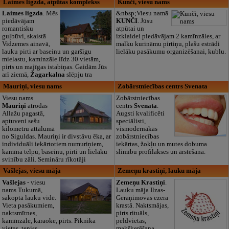
Laimes ligzda, atpūtas komplekss
Kunči, viesu nams
Laimes ligzda
. Mēs
&nbsp;Viesu namā
piedāvājam
KUNČI
. Jūsu
romantisku
atpūtai un
guļbūvi, skaistā
izklaidei piedāvājam 2 kamīnzāles, ar
Vidzemes ainavā,
malku kurināmu pirtiņu, plašu estrādi
lauku pirti ar baseinu un garšīgu
lielāku pasākumu organizēšanai, kublu.
mielastu, kaminzāle līdz 30 vietām,
pirts un majīgas istabiņas. Gaidām Jūs
arī ziemā,
Žagarkalna
slēpju tra
Mauriņi, viesu nams
Zobārstniecības centrs Svenata
Viesu nams
Zobārstniecības
Mauriņi
atrodas
centrs
Svenata
.
Allažu pagastā,
Augsti kvalificēti
aptuveni sešu
speciālisti,
kilometru attālumā
vismodernākās
no Siguldas. Mauriņi ir divstāvu ēka, ar
zobārstniecības
individuāli iekārtotiem numuriņiem,
iekārtas, žokļu un mutes dobuma
kamīna telpu, baseinu, pirti un lielāku
slimību profilakses un ārstēšana.
svinību zāli. Semināru rīkotāji
Vašlejas, viesu māja
Zemeņu krastiņi, lauku māja
Vašlejas
- viesu
Zemeņu Krastiņi
.
nams Tukumā,
Lauku māja Ilzas-
sakoptā lauku vidē.
Geraņimovas ezera
Vieta pasākumiem,
krastā. Naktsmājas,
naktsmītnes,
pirts rituāls,
kamīnzāle, karaoke, pirts. Piknika
peldvietas,
vietas, teniss.
makšķerēšana,