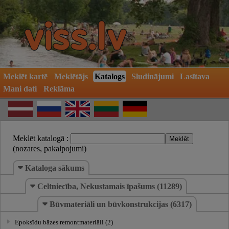
Meklēt kartē
Meklētājs
Katalogs
Sludinājumi
Lasītava
Mani dati
Reklāma
Meklēt katalogā :
(nozares, pakalpojumi)
Kataloga sākums
Celtniecība, Nekustamais īpašums (11289)
Būvmateriāli un būvkonstrukcijas (6317)
Epoksīdu bāzes remontmateriāli (2)