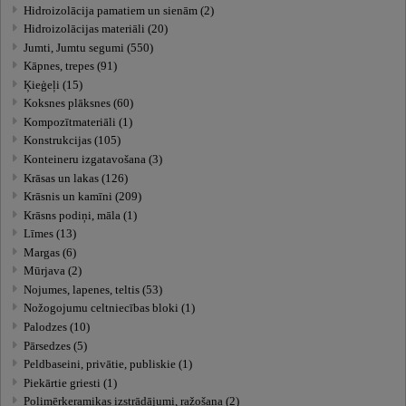
Hidroizolācija pamatiem un sienām (2)
Hidroizolācijas materiāli (20)
Jumti, Jumtu segumi (550)
Kāpnes, trepes (91)
Ķieģeļi (15)
Koksnes plāksnes (60)
Kompozītmateriāli (1)
Konstrukcijas (105)
Konteineru izgatavošana (3)
Krāsas un lakas (126)
Krāsnis un kamīni (209)
Krāsns podiņi, māla (1)
Līmes (13)
Margas (6)
Mūrjava (2)
Nojumes, lapenes, teltis (53)
Nožogojumu celtniecības bloki (1)
Palodzes (10)
Pārsedzes (5)
Peldbaseini, privātie, publiskie (1)
Piekārtie griesti (1)
Polimērkeramikas izstrādājumi, ražošana (2)