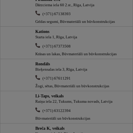
Dārzciema iela 60 2.st., Rīga, Latvija
(+371) 67138393
Grīdas segumi, Būvmateriāli un būvkonstrukcijas
Kations
Starta iela 1, Rīga, Latvija
(+371) 67373508
Krāsas un lakas, Būvmateriāli un būvkonstrukcijas
Rondāls
Bieķensalas iela 3, Rīga, Latvija
(+371) 67611291
Žogi, sētas, Būvmateriāli un būvkonstrukcijas
Li-Taps, veikals
Raiņa iela 22, Tukums, Tukuma novads, Latvija
(+371) 63122394
Būvmateriāli un būvkonstrukcijas
Breča K, veikals