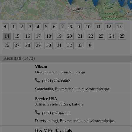
1
2
3
4
5
6
7
8
9
10
11
12
13
14
15
16
17
18
19
20
21
22
23
24
25
26
27
28
29
30
31
32
33
Rezultāti (1472)
Viksan
Dzērvju iela 3, Jūrmala, Latvija
(+371) 29408682
Santehnika, Būvmateriāli un būvkonstrukcijas
Service USA
Artilērijas iela 3, Rīga, Latvija
(+371) 67844111
Durvis un logi, Būvmateriāli un būvkonstrukcijas
D & V Profi, veikals