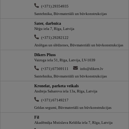
(+371) 29354935
Santehnika, Būvmateriāli un būvkonstrukcijas
Sater, darbnīca
Nēģu iela 7, Rīga, Latvija
(+371) 29282122
Atslēgas un slēdzenes, Būvmateriāli un būvkonstrukcijas
Dīkers Pluss
Vairoga iela 51, Rīga, Latvija, LV-1039
(+371) 67569111
info@dikers.lv
Santehnika, Būvmateriāli un būvkonstrukcijas
Kronelat, parketa veikals
Andreja Saharova iela 13a, Rīga, Latvija
(+371) 67149217
Grīdas segumi, Būvmateriāli un būvkonstrukcijas
Fil
Akadēmiķa Mstislava Keldiša iela 7, Rīga, Latvija