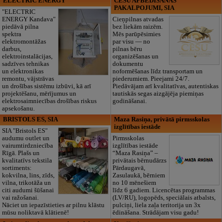
ELECTRIC ENERGY
CĒSU APBEDĪŠANAS
PAKALPOJUMI, SIA
"ELECTRIC
ENERGY Kandava"
Cieņpilnas atvadas
piedāvā pilna
bez liekām raizēm.
spektra
Mēs parūpēsimies
elektromontāžas
par visu — no
darbus,
pilnas bēru
elektroinstalācijas,
organizēšanas un
sadzīves tehnikas
dokumentu
un elektronikas
noformēšanas līdz transportam un
remontu, vājstrāvas
piederumiem. Pieejami 24/7.
un drošības sistēmu izbūvi, kā arī
Piedāvājam arī kvalitatīvas, autentiskas
projektēšanu, mērījumus un
tautiskās segas aizgājēja piemiņas
elektrosaimniecības drošības riskus
godināšanai.
apsekošanu.
BRISTOLS ES, SIA
Maza Rasiņa, privātā pirmsskolas
izglītības iestāde
SIA "Bristols ES"
audumu outlet un
Pirmsskolas
vairumtirdzniecība
izglītības iestāde
Rīgā. Plašs un
“Maza Rasiņa” –
kvalitatīvs tekstila
privātais bērnudārzs
sortiments:
Pārdaugavā,
kokvilna, lins, zīds,
Zasulaukā, bērniem
vilna, trikotāža un
no 10 mēnešiem
citi audumi šūšanai
līdz 6 gadiem. Licencētas programmas
vai ražošanai.
(LV/RU), logopēds, speciālais atbalsts,
Nāciet un iepazīstieties ar pilnu klāstu
pulciņi, liela zaļa teritorija un 3x
mūsu noliktavā klātienē!
ēdināšana. Strādājam visu gadu!