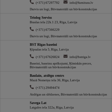
(+371) 67297792
info@furnitura.lv
Durvis un logi, Būvmateriāli un būvkonstrukcijas
Triolog Serviss
Braslas iela 22k.1 23, Rīga, Latvija
(+371) 67566229
Durvis un logi, Būvmateriāli un būvkonstrukcijas
BST Rīgas baseini
Ķīpsalas iela 5, Rīga, Latvija
(+371) 67626824
info@bstriga.lv
Baseini, baseinu aprīkojumi, Ķīmiskās preces,
Būvmateriāli un būvkonstrukcijas
Baulain, atslēgu centrs
Mazā Nometņu iela 36, Rīga, Latvija
(+371) 29494474
Atslēgas un slēdzenes, Būvmateriāli un būvkonstrukcijas
Savega Lat
Latgales iela 322a, Rīga, Latvija