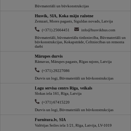
Būvmateriāli un būvkonstrukcijas
Husvik, SIA, Koka māju ražotne
Zemzari, Mores pagasts, Siguldas novads, Latvija
(+371) 25664451
info@husvikhus.com
Būvmateriāli, būvmateriālu tirdzniecība, Būvmateriāli un
būvkonstrukcijas, Kokapstrāde, Celtniecības un remonta
darbi
Mārupes durvis
Rāmavas, Mārupes pagasts, Rīgas rajons, Latvija
(+371) 29227086
Durvis un logi, Būvmateriāli un būvkonstrukcijas
Logu servisa centrs Rīga, veikals
Slokas iela 161, Rīga, Latvija
(+371) 67415220
Durvis un logi, Būvmateriāli un būvkonstrukcijas
Furnitura.lv, SIA
Valērijas Seiles iela 1/21, Rīga, Latvija, LV-1019