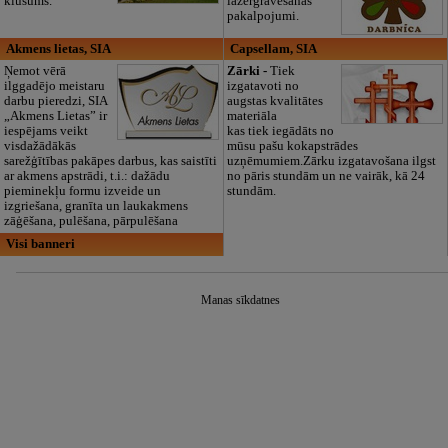
klusums.
lāzergravēšanas
pakalpojumi.
Akmens lietas, SIA
Capsellam, SIA
Ņemot vērā
Zārki -
Tiek
ilggadējo meistaru
izgatavoti no
darbu pieredzi, SIA
augstas kvalitātes
„Akmens Lietas” ir
materiāla
iespējams veikt
kas tiek iegādāts no
visdažādākās
mūsu pašu kokapstrādes
sarežģītības pakāpes darbus, kas saistīti
uzņēmumiem.Zārku izgatavošana ilgst
ar akmens apstrādi, t.i.: dažādu
no pāris stundām un ne vairāk, kā 24
pieminekļu formu izveide un
stundām.
izgriešana, granīta un laukakmens
zāģēšana, pulēšana, pārpulēšana
Visi banneri
Manas sīkdatnes