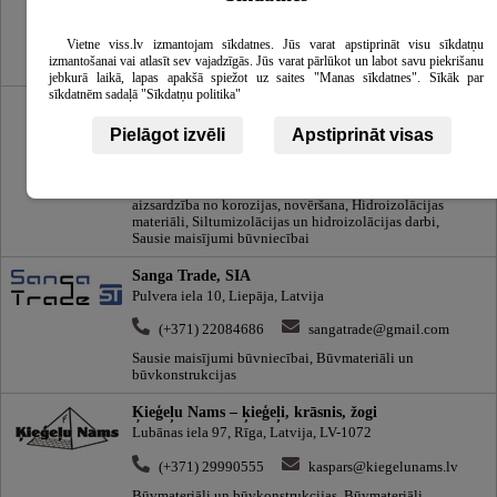
buvserviss.lv
Būvmateriāli, būvmateriālu tirdzniecība, Jumti, Jumtu
Vietne viss.lv izmantojam sīkdatnes. Jūs varat apstiprināt visu sīkdatņu
segumi, Interneta veikali, Mobilās mājas, Grīdas, Sausie
izmantošanai vai atlasīt sev vajadzīgās. Jūs varat pārlūkot un labot savu piekrišanu
maisījumi būvniecībai
jebkurā laikā, lapas apakšā spiežot uz saites "Manas sīkdatnes". Sīkāk par
sīkdatnēm sadaļā "Sīkdatņu politika"
Lenvo, SIA
Vestienas iela 2a, Rīga, Latvija, LV-1035
Pielāgot izvēli
Apstiprināt visas
(+371) 29321409
aleksju@inbox.lv
Apdares materiāli, Hermetizācijas darbi, Materiālu
aizsardzība no korozijas, novēršana, Hidroizolācijas
materiāli, Siltumizolācijas un hidroizolācijas darbi,
Sausie maisījumi būvniecībai
Sanga Trade, SIA
Pulvera iela 10, Liepāja, Latvija
(+371) 22084686
sangatrade@gmail.com
Sausie maisījumi būvniecībai, Būvmateriāli un
būvkonstrukcijas
Ķieģeļu Nams – ķieģeļi, krāsnis, žogi
Lubānas iela 97, Rīga, Latvija, LV-1072
(+371) 29990555
kaspars@kiegelunams.lv
Būvmateriāli un būvkonstrukcijas, Būvmateriāli,