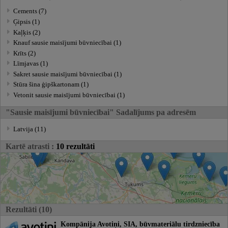
Cements (7)
Ģipsis (1)
Kaļķis (2)
Knauf sausie maisījumi būvniecībai (1)
Krīts (2)
Līmjavas (1)
Sakret sausie maisījumi būvniecībai (1)
Stūra šina ģipškartonam (1)
Vetonit sausie maisījumi būvniecībai (1)
"Sausie maisījumi būvniecībai" Sadalījums pa adresēm
Latvija (11)
Kartē atrasti :
10 rezultāti
Rezultāti (10)
Kompānija Avotiņi, SIA, būvmateriālu tirdzniecība