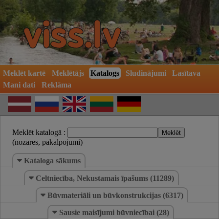
Meklēt kartē
Meklētājs
Katalogs
Sludinājumi
Lasītava
Mani dati
Reklāma
Meklēt katalogā :
(nozares, pakalpojumi)
Kataloga sākums
Celtniecība, Nekustamais īpašums (11289)
Būvmateriāli un būvkonstrukcijas (6317)
Sausie maisījumi būvniecībai (28)