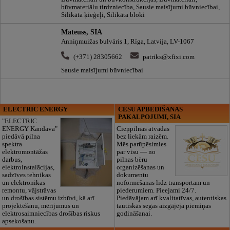
būvmateriālu tirdzniecība, Sausie maisījumi būvniecībai,
Silikāta ķieģeļi, Silikāta bloki
Mateuss, SIA
Anniņmuižas bulvāris 1, Rīga, Latvija, LV-1067
(+371) 28305662
patriks@xfixi.com
Sausie maisījumi būvniecībai
ELECTRIC ENERGY
CĒSU APBEDĪŠANAS
PAKALPOJUMI, SIA
"ELECTRIC
ENERGY Kandava"
Cieņpilnas atvadas
piedāvā pilna
bez liekām raizēm.
spektra
Mēs parūpēsimies
elektromontāžas
par visu — no
darbus,
pilnas bēru
elektroinstalācijas,
organizēšanas un
sadzīves tehnikas
dokumentu
un elektronikas
noformēšanas līdz transportam un
remontu, vājstrāvas
piederumiem. Pieejami 24/7.
un drošības sistēmu izbūvi, kā arī
Piedāvājam arī kvalitatīvas, autentiskas
projektēšanu, mērījumus un
tautiskās segas aizgājēja piemiņas
elektrosaimniecības drošības riskus
godināšanai.
apsekošanu.