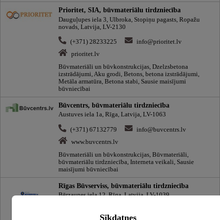
Prioritet, SIA, būvmateriālu tirdzniecība
Dauguļupes iela 3, Ulbroka, Stopiņu pagasts, Ropažu
novads, Latvija, LV-2130
(+371) 28233225
info@prioritet.lv
prioritet.lv
Būvmateriāli un būvkonstrukcijas, Dzelzsbetona
izstrādājumi, Aku grodi, Betons, betona izstrādājumi,
Metāla armatūra, Betona stabi, Sausie maisījumi
būvniecībai
Būvcentrs, būvmateriālu tirdzniecība
Austuves iela 1a, Rīga, Latvija, LV-1063
(+371) 67132779
info@buvcentrs.lv
www.buvcentrs.lv
Būvmateriāli un būvkonstrukcijas, Būvmateriāli,
būvmateriālu tirdzniecība, Interneta veikali, Sausie
maisījumi būvniecībai
Rīgas Būvserviss, būvmateriālu tirdzniecība
Bērzaunes iela 12, Rīga, Latvija, LV-1039
(+371) 22335731
info@buvserviss.lv
Sīkdatnes