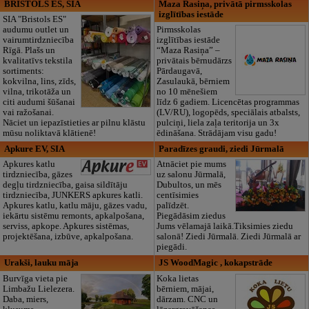
BRISTOLS ES, SIA
Maza Rasiņa, privātā pirmsskolas
izglītības iestāde
SIA "Bristols ES"
audumu outlet un
Pirmsskolas
vairumtirdzniecība
izglītības iestāde
Rīgā. Plašs un
“Maza Rasiņa” –
kvalitatīvs tekstila
privātais bērnudārzs
sortiments:
Pārdaugavā,
kokvilna, lins, zīds,
Zasulaukā, bērniem
vilna, trikotāža un
no 10 mēnešiem
citi audumi šūšanai
līdz 6 gadiem. Licencētas programmas
vai ražošanai.
(LV/RU), logopēds, speciālais atbalsts,
Nāciet un iepazīstieties ar pilnu klāstu
pulciņi, liela zaļa teritorija un 3x
mūsu noliktavā klātienē!
ēdināšana. Strādājam visu gadu!
Apkure EV, SIA
Paradīzes graudi, ziedi Jūrmalā
Apkures katlu
Atnāciet pie mums
tirdzniecība, gāzes
uz salonu Jūrmalā,
degļu tirdzniecība, gaisa sildītāju
Dubultos, un mēs
tirdzniecība, JUNKERS apkures katli.
centīsimies
Apkures katlu, katlu māju, gāzes vadu,
palīdzēt.
iekārtu sistēmu remonts, apkalpošana,
Piegādāsim ziedus
serviss, apkope. Apkures sistēmas,
Jums vēlamajā laikā.Tiksimies ziedu
projektēšana, izbūve, apkalpošana.
salonā! Ziedi Jūrmalā. Ziedi Jūrmalā ar
piegādi.
Urakši, lauku māja
JS WoodMagic , kokapstrāde
Burvīga vieta pie
Koka lietas
Limbažu Lielezera.
bērniem, mājai,
Daba, miers,
dārzam. CNC un