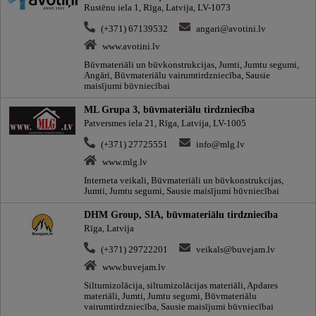
Rustēnu iela 1, Rīga, Latvija, LV-1073
(+371) 67139532
angari@avotini.lv
www.avotini.lv
Būvmateriāli un būvkonstrukcijas, Jumti, Jumtu segumi,
Angāri, Būvmateriālu vairumtirdzniecība, Sausie
maisījumi būvniecībai
ML Grupa 3, būvmateriālu tirdzniecība
Patversmes iela 21, Rīga, Latvija, LV-1005
(+371) 27725551
info@mlg.lv
www.mlg.lv
Interneta veikali, Būvmateriāli un būvkonstrukcijas,
Jumti, Jumtu segumi, Sausie maisījumi būvniecībai
DHM Group, SIA, būvmateriālu tirdzniecība
Rīga, Latvija
(+371) 29722201
veikals@buvejam.lv
www.buvejam.lv
Siltumizolācija, siltumizolācijas materiāli, Apdares
materiāli, Jumti, Jumtu segumi, Būvmateriālu
vairumtirdzniecība, Sausie maisījumi būvniecībai