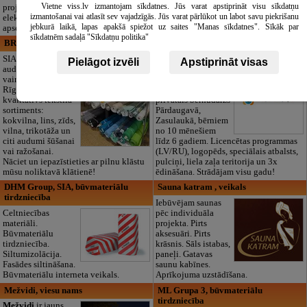
Vietne viss.lv izmantojam sīkdatnes. Jūs varat apstiprināt visu sīkdatņu
projektēšanu, mērījumus un
tautiskās segas aizgājēja piemiņas
izmantošanai vai atlasīt sev vajadzīgās. Jūs varat pārlūkot un labot savu piekrišanu
elektrosaimniecības drošības riskus
godināšanai.
jebkurā laikā, lapas apakšā spiežot uz saites "Manas sīkdatnes". Sīkāk par
apsekošanu.
sīkdatnēm sadaļā "Sīkdatņu politika"
BRISTOLS ES, SIA
Maza Rasiņa, privātā pirmsskolas
izglītības iestāde
SIA "Bristols ES"
Pielāgot izvēli
Apstiprināt visas
audumu outlet un
Pirmsskolas
vairumtirdzniecība
izglītības iestāde
Rīgā. Plašs un
“Maza Rasiņa” –
kvalitatīvs tekstila
privātais bērnudārzs
sortiments:
Pārdaugavā,
kokvilna, lins, zīds,
Zasulaukā, bērniem
vilna, trikotāža un
no 10 mēnešiem
citi audumi šūšanai
līdz 6 gadiem. Licencētas programmas
vai ražošanai.
(LV/RU), logopēds, speciālais atbalsts,
Nāciet un iepazīstieties ar pilnu klāstu
pulciņi, liela zaļa teritorija un 3x
mūsu noliktavā klātienē!
ēdināšana. Strādājam visu gadu!
DHM Group, SIA, būvmateriālu
Sauna katram , veikals
tirdzniecība
Iebūvējam saunas
Celtniecības
pēc individuāla
materiāli.
projekta. Pirts
Būvmateriālu
aksesuāri. Pirts
tirdzniecība.
krāsnis. Sāls istabas,
Siltumizolācija.
paneļi. Gatavas
Fasādes siltināšana.
saunu kabīnes.
Būvmateriālu interneta veikals.
Aprīkojuma uzstādīšana.
Mežvidi, viesu nams
ML Grupa 3, būvmateriālu
tirdzniecība
Mežvidi
ir jauns