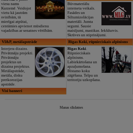
viesu nams
Būvmateriālu
Kurzemē. Veidojot
interneta veikals.
vietu kā jautrām
Fasādes un
svinībām, tā
Siltumizolācijas
mierīgai atpūtai,
materiāli. Jumta
centāmies apvienot mūsdienu
segumi. Sausie
vajadzības ar senatnes vērtībām.
maisījumi, mastikas. Iekšdurvis.
Skrūves un stiprinājumi.
VI&P, metālapstrāde
Rīgas Koki, rūpnieciskais alpīnisms
Interjera dizains.
Rīgas Koki
.
Privātmāju projekti.
Rūpnieciskais
Privātmāju
alpīnisms.
projektus un
Labiekārtošana un
dizaina projektus.
apzaļumošana.
Metālapstrāde,
Bīstamo koku
metāla, disku
zāģēšana. Telpu un
pretkorozijas
teritoriju uzkopšana.
apstrāde.
Visi banneri
Manas sīkdatnes