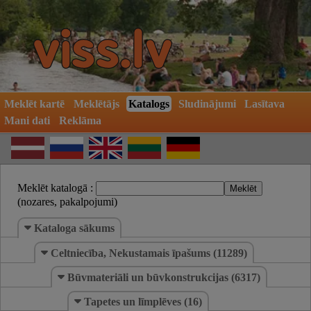
Meklēt kartē
Meklētājs
Katalogs
Sludinājumi
Lasītava
Mani dati
Reklāma
Meklēt katalogā :
(nozares, pakalpojumi)
Kataloga sākums
Celtniecība, Nekustamais īpašums (11289)
Būvmateriāli un būvkonstrukcijas (6317)
Tapetes un līmplēves (16)