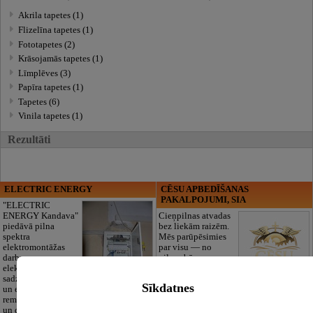
Akrila tapetes (1)
Flizelīna tapetes (1)
Fototapetes (2)
Krāsojamās tapetes (1)
Līmplēves (3)
Papīra tapetes (1)
Tapetes (6)
Vinila tapetes (1)
Rezultāti
ELECTRIC ENERGY
CĒSU APBEDĪŠANAS
PAKALPOJUMI, SIA
"ELECTRIC
ENERGY Kandava"
Cieņpilnas atvadas
piedāvā pilna
bez liekām raizēm.
spektra
Mēs parūpēsimies
elektromontāžas
par visu — no
darbus,
pilnas bēru
elektroinstalācijas,
organizēšanas un
sadzīves tehnikas
dokumentu
Sīkdatnes
un elektronikas
noformēšanas līdz transportam un
remontu, vājstrāvas
piederumiem. Pieejami 24/7.
un drošības sistēmu izbūvi, kā arī
Piedāvājam arī kvalitatīvas, autentiskas