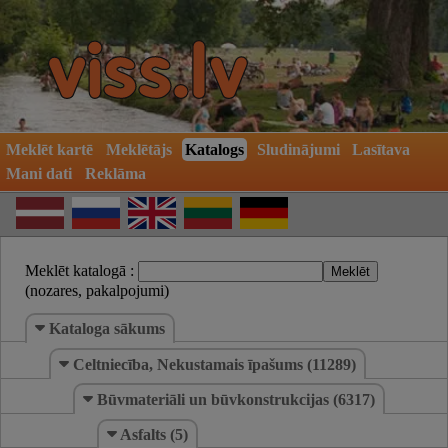
Meklēt kartē
Meklētājs
Katalogs
Sludinājumi
Lasītava
Mani dati
Reklāma
Meklēt katalogā :
(nozares, pakalpojumi)
Kataloga sākums
Celtniecība, Nekustamais īpašums (11289)
Būvmateriāli un būvkonstrukcijas (6317)
Asfalts (5)