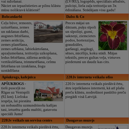
vai ražošanai.
(LV/RU), logopēds, speciālais atbalsts,
Nāciet un iepazīstieties ar pilnu klāstu
pulciņi, liela zaļa teritorija un 3x
mūsu noliktavā klātienē!
ēdināšana. Strādājam visu gadu!
Bobcatdarbi
Dalss & Co
Ceļu būve, remonts,
Preces mājai un
uzturēšana, zemes
dārzam, puķu sīpoli
un rakšanas darbi,
un sīpoliņi, gumi,
augsnes frēzēšana,
sakneņi, ziemcietes
zemes aerācija,
podos, hortenzijas,
zemes planēšana,
graudzāles,
zemes urbšana, labiekārtošana,
garšaugi, augāugi,
apzaļumošana, teritoriju uzkopšana,
sēnes, micēlijs, koku stādi. Mājas
ledus frēzēšana, zāliena aerācija,
tekstils, preces gultas veļa, virtuves
vertikulēšana, trimmerēšana, celmu
piederumi un daudz kas cits.
frēzēšana un izrakšana, žogu
uzstādīšana
Apšukrogs, kafejnīca
220.lv interneta veikala ofiss
APŠUKROGS
-
220.lv interneta veikals piedāvā ērtu,
tieši pusceļā no
ātru ieprikšanos internetā, kā arī plašu
Rīgas uz Ventspili
preču klāstu, nodrošinot pasūtīto preču
(92.km). Lieliska
piegādi visā Latvijā.
iespēja, lai piestātu
un nobaudītu uzmundrinošu kafijas
tasi, ieturētu gardu maltīti, gatavotu
speciāli Jums!
220.lv veikals un servisa centrs
Daugavas muzejs
220.lv interneta veikals piedāvā ērtu,
Daugavas muzejs