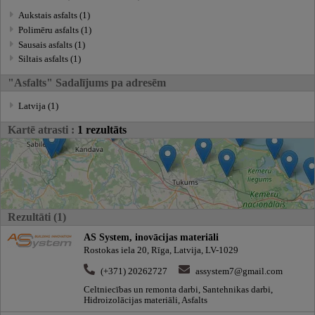
Aukstais asfalts (1)
Polimēru asfalts (1)
Sausais asfalts (1)
Siltais asfalts (1)
"Asfalts" Sadalījums pa adresēm
Latvija (1)
Kartē atrasti :
1 rezultāts
Rezultāti (1)
AS System, inovācijas materiāli
Rostokas iela 20, Rīga, Latvija, LV-1029
(+371) 20262727
assystem7@gmail.com
Celtniecības un remonta darbi, Santehnikas darbi,
Hidroizolācijas materiāli, Asfalts