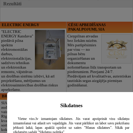
Rezultāti
ELECTRIC ENERGY
CĒSU APBEDĪŠANAS
PAKALPOJUMI, SIA
"ELECTRIC
ENERGY Kandava"
Cieņpilnas atvadas
piedāvā pilna
bez liekām raizēm.
spektra
Mēs parūpēsimies
elektromontāžas
par visu — no
darbus,
pilnas bēru
elektroinstalācijas,
organizēšanas un
sadzīves tehnikas
dokumentu
un elektronikas
noformēšanas līdz transportam un
remontu, vājstrāvas
piederumiem. Pieejami 24/7.
un drošības sistēmu izbūvi, kā arī
Piedāvājam arī kvalitatīvas, autentiskas
projektēšanu, mērījumus un
tautiskās segas aizgājēja piemiņas
elektrosaimniecības drošības riskus
godināšanai.
apsekošanu.
BRISTOLS ES, SIA
Maza Rasiņa, privātā pirmsskolas
izglītības iestāde
SIA "Bristols ES"
Sīkdatnes
audumu outlet un
Pirmsskolas
vairumtirdzniecība
izglītības iestāde
Rīgā. Plašs un
“Maza Rasiņa” –
Vietne viss.lv izmantojam sīkdatnes. Jūs varat apstiprināt visu sīkdatņu
kvalitatīvs tekstila
privātais bērnudārzs
izmantošanai vai atlasīt sev vajadzīgās. Jūs varat pārlūkot un labot savu piekrišanu
sortiments:
Pārdaugavā,
jebkurā laikā, lapas apakšā spiežot uz saites "Manas sīkdatnes". Sīkāk par
kokvilna, lins, zīds,
Zasulaukā, bērniem
sīkdatnēm sadaļā "Sīkdatņu politika"