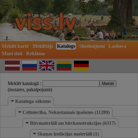
Meklēt kartē
Meklētājs
Katalogs
Sludinājumi
Lasītava
Mani dati
Reklāma
Meklēt katalogā :
(nozares, pakalpojumi)
Kataloga sākums
Celtniecība, Nekustamais īpašums (11289)
Būvmateriāli un būvkonstrukcijas (6317)
Skaņas izolācijas materiāli (1)