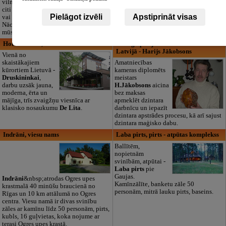
vilna, trikotāža un
no 10 mēnešiem
citi audumi šūšanai
līdz 6 gadiem. Licencētas programmas
Pielāgot izvēli
Apstiprināt visas
vai ražošanai.
(LV/RU), logopēds, speciālais atbalsts,
Nāciet un iepazīstieties ar pilnu klāstu
pulciņi, liela zaļa teritorija un 3x
mūsu noliktavā klātienē!
ēdināšana. Strādājam visu gadu!
Hotel De Lita, viesnīca
Vienīgā pieejamā dzintaru darbnīca
Latvijā - Harijs Jākobsons
Vienā no
skaistākajiem
Amatniecības
kūrortiem Lietuvā -
kameras diplomēts
Druskininkai
,
meistars
darbu uzsāk jauna,
H.Jākobsons
aicina
moderna, ērta un
bez maksas
mājīga, trīs zvaigžņu viesnīca ar
apmeklēt dzintara
klasisko nosaukumu
De Lita
.
darbnīcu un iepazīt
dzintara apstrādes procesu, kā arī sajust
dzintara maģisko dabu.
Indrāni, viesu nams
Laba pirts, pirts - atpūtas komplekss
Ballītēm,
nopietnām
svinībām, atpūtai -
Laba pirts
pie
Gaujas.
Indrāni
&nbsp;atrodas Ogres upes
Kamīnzālīte, banketu zāle 50
krastmalā 40 minūšu braucienā no
personām, mitrā lauku pirts, baseins.
Rīgas un 10 km attālumā no Ogres
centra. Viesu namā ir divas svinību
zāles ar kamīnu līdz 50 personām, pirts,
kubls, 16 guļvietas, koka nojume ar
terasi Ogres upes krastā.