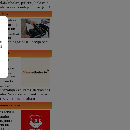
lais atbalsts, pulciņi, liela zaļa
x ēdināšana. Strādājam visu gadu!
de.lv
lde piedāvā
īvu kārtridžu
pojumu un
tridžu klāstu
ākajiem
iem ar piegādi visā Latvijā par
ai
m.
šā
v, SIA
pā Jūs
es,
labākajiem
u, itāļu,
ražotājiem.
 pirms tā
a, tiek
i ražotāja kvalitātes un drošības
lei. Visas preces ir sertificētas
as savienības prasībām.
anās serviss
s serviss
onālus
sinājumus
dēm un
 Pilns