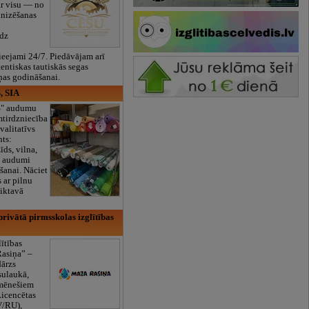
ar visu — no
anizēšanas
īdz
eejami 24/7. Piedāvājam arī
tentiskas tautiskās segas
ņas godināšanai.
, SIA
ES" audumu
mtirdzniecība
valitatīvs
nts:
īds, vilna,
ti audumi
šanai. Nāciet
s ar pilnu
iktavā
rivātā pirmsskolas izglītības
lītības
Rasiņa” –
dārzs
sulaukā,
 mēnešiem
Licencētas
V/RU),