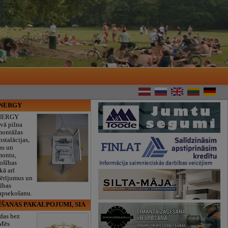
ENERGY
NERGY
vā pilna
montāžas
nstalācijas,
as un
montu,
rošības
kā arī
mērījumus un
ības
 apsekošanu.
ĪŠANAS PAKALPOJUMI, SIA
das bez
 Mēs