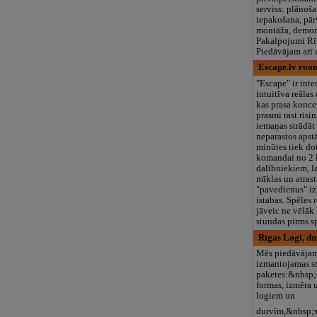
serviss: plānoša
iepakošana, pā
montāža, demont
Pakalpojumi Rīgā
Piedāvājam arī
Escape.lv room
"Escape" ir inte
intuitīva reālas
kas prasa konce
prasmi rast ris
iemaņas strādā
neparastos apst
minūtes tiek do
komandai no 2 
dalībniekiem, la
mīklas un atras
"pavedienus" iz
istabas. Spēles 
jāveic ne vēlāk
stundas pirms s
Rīgas Logi, du
Mēs piedāvājam
izmantojamas st
paketes:&nbsp;
formas, izmēra 
logiem un
durvīm,&nbsp;s