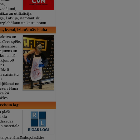
na,
rvadājumi,
āža un utilizācija.
, Latvijā, starptautiski.
 uzglabāšanu un kastu nomu.
s, kvesti, izlaušanās istaba
raktīva un
 dzīves spēle,
ntrēšanos,
inājumus un
t komandā
ākļos. 60
tas
līdz 6
i atrisinātu
tu
kļūšanai no
rezervēšana
 kā 24
pēles.
rvis un logi
 plaši
ikla
dažādas
un materiāla
tarpsienām,&nbsp;fasādes