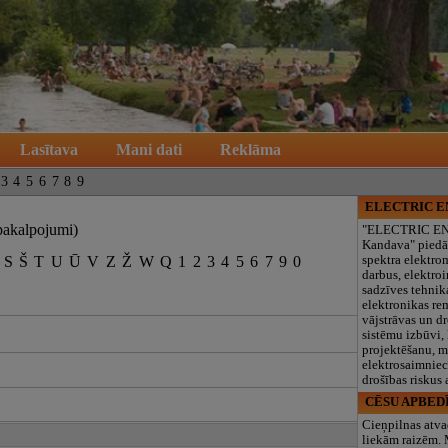
Lasītava
Mani dati
Reklāma
3
4
5
6
7
8
9
ELECTRIC 
pakalpojumi)
"ELECTRIC E
Kandava" piedā
S
Š
T
U
Ū
V
Z
Ž
W
Q
1
2
3
4
5
6
7
9
0
spektra elektro
darbus, elektroi
sadzīves tehnik
elektronikas re
vājstrāvas un d
sistēmu izbūvi, 
projektēšanu, 
elektrosaimniec
drošības riskus
CĒSU APBED
Cieņpilnas atva
liekām raizēm.