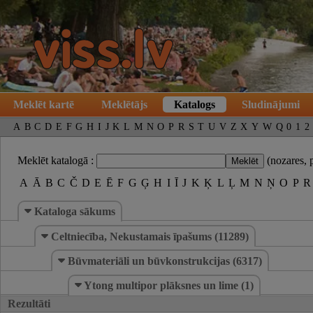
Meklēt kartē
Meklētājs
Katalogs
Sludinājumi
A
B
C
D
E
F
G
H
I
J
K
L
M
N
O
P
R
S
T
U
V
Z
X
Y
W
Q
0
1
2
Meklēt katalogā :
(nozares, 
A
Ā
B
C
Č
D
E
Ē
F
G
Ģ
H
I
Ī
J
K
Ķ
L
Ļ
M
N
Ņ
O
P
R
Kataloga sākums
Celtniecība, Nekustamais īpašums (11289)
Būvmateriāli un būvkonstrukcijas (6317)
Ytong multipor plāksnes un lime (1)
Rezultāti