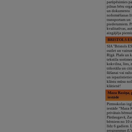
parūpēsimies p
pilnas bēru org
un dokumentu
noformēšanas l
transportam un
piederumiem. Pi
kvalitatīvas, au
aizgājēja piemi
BRISTOLS ES
SIA "Bristols 
outlet un vairu
Rīgā. Plašs un k
tekstila sortime
kokvilna, lins, z
trikotāža un ci
šūšanai vai ražo
un iepazīstietie
klāstu mūsu nol
klātienē!
Maza Rasiņa, p
iestāde
Pirmsskolas izg
iestāde “Maza 
privātais bērnu
Pārdaugavā, Za
bērniem no 10
līdz 6 gadiem. 
programmas (L