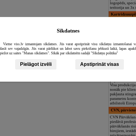
logopēds, speciā
teritorija un 3
Kartridzuuzpil
Kārtridžu Uzpi
ātru un kvalitat
Sīkdatnes
uzpildes pakal
plašu jaunu kār
visiem populār
printeru ražotāj
Vietne viss.lv izmantojam sīkdatnes. Jūs varat apstiprināt visu sīkdatņu izmantošanai v
izdevīgām cenā
tlasīt sev vajadzīgās. Jūs varat pārlūkot un labot savu piekrišanu jebkurā laikā, lapas apak
piežot uz saites "Manas sīkdatnes". Sīkāk par sīkdatnēm sadaļā "Sīkdatņu politika"
Jūsu-mēbeles.l
Veikala mājasla
Pielāgot izvēli
Apstiprināt visas
atradīsiet mēbel
aksesuārus no 
skandināvu, vāc
poļu un citiem 
Visa produkcija
nonāk pie klient
pakļauta stingra
parametru kontro
atbilstoši Eirop
CVN, pārvietoš
CVN Pārvākšanā
piedāvā profesi
pārvākšanās ri
birojiem, iestā
privātpersonām.