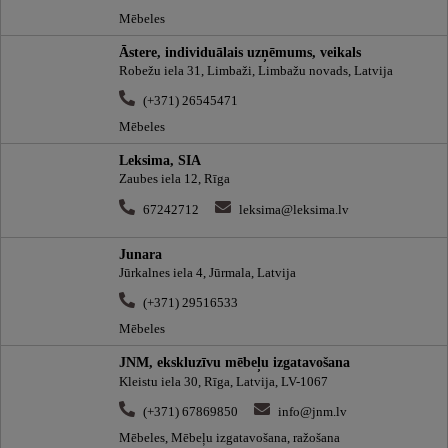
Mēbeles
Āstere, individuālais uzņēmums, veikals
Robežu iela 31, Limbaži, Limbažu novads, Latvija
(+371) 26545471
Mēbeles
Leksima, SIA
Zaubes iela 12, Rīga
67242712
leksima@leksima.lv
Junara
Jūrkalnes iela 4, Jūrmala, Latvija
(+371) 29516533
Mēbeles
JNM, ekskluzīvu mēbeļu izgatavošana
Kleistu iela 30, Rīga, Latvija, LV-1067
(+371) 67869850
info@jnm.lv
Mēbeles, Mēbeļu izgatavošana, ražošana