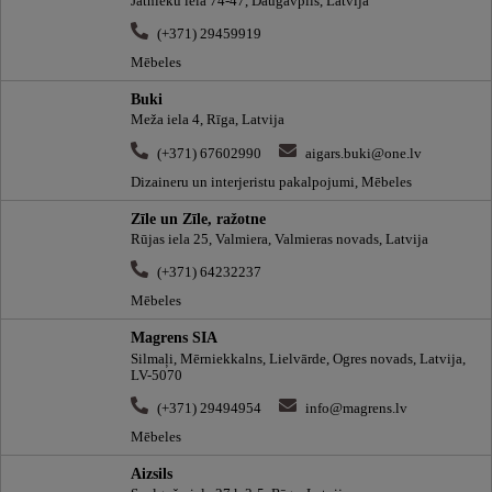
Jātnieku iela 74-47, Daugavpils, Latvija
(+371) 29459919
Mēbeles
Buki
Meža iela 4, Rīga, Latvija
(+371) 67602990
aigars.buki@one.lv
Dizaineru un interjeristu pakalpojumi, Mēbeles
Zīle un Zīle, ražotne
Rūjas iela 25, Valmiera, Valmieras novads, Latvija
(+371) 64232237
Mēbeles
Magrens SIA
Silmaļi, Mērniekkalns, Lielvārde, Ogres novads, Latvija,
LV-5070
(+371) 29494954
info@magrens.lv
Mēbeles
Aizsils