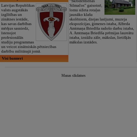
“Skroderdienas
Latvijas Republikas
Silmačos” gaisotnē,
valsts augstākās
lomu sižeta rotaļas
izglītības un
jaunāko klašu
zinātnes iestāde,
skolēniem, dzejas lasījumi, muzeja
kas savas darbības
ekspozīcijas, ģimenes istaba, Alfreda
mērķus sasniedz,
Amtmaņa Briedīša radošo darbu istaba,
īstenojot
A. Amtmaņa Briedīša prēmijas laureātu
profesionālās
istaba, izstāžu zāle, mākslas, lietišķās
studiju programmas
mākslas izstādes.
un veicot zinātniskās pētniecības
darbību militārajā jomā.
Visi banneri
Manas sīkdatnes