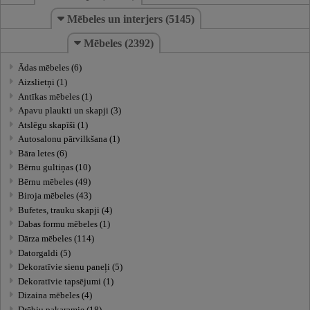
Mēbeles un interjers (5145)
Mēbeles (2392)
Ādas mēbeles (6)
Aizslietņi (1)
Antīkas mēbeles (1)
Apavu plaukti un skapji (3)
Atslēgu skapīši (1)
Autosalonu pārvilkšana (1)
Bāra letes (6)
Bērnu gultiņas (10)
Bērnu mēbeles (49)
Biroja mēbeles (43)
Bufetes, trauku skapji (4)
Dabas formu mēbeles (1)
Dārza mēbeles (114)
Datorgaldi (5)
Dekoratīvie sienu paneļi (5)
Dekoratīvie tapsējumi (1)
Dizaina mēbeles (4)
Drēbju pakaramie (18)