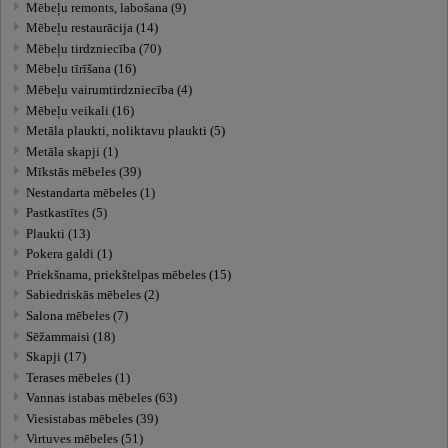
Mēbeļu remonts, labošana (9)
Mēbeļu restaurācija (14)
Mēbeļu tirdzniecība (70)
Mēbeļu tīrīšana (16)
Mēbeļu vairumtirdzniecība (4)
Mēbeļu veikali (16)
Metāla plaukti, noliktavu plaukti (5)
Metāla skapji (1)
Mīkstās mēbeles (39)
Nestandarta mēbeles (1)
Pastkastītes (5)
Plaukti (13)
Pokera galdi (1)
Priekšnama, priekštelpas mēbeles (15)
Sabiedriskās mēbeles (2)
Salona mēbeles (7)
Sēžammaisi (18)
Skapji (17)
Terases mēbeles (1)
Vannas istabas mēbeles (63)
Viesistabas mēbeles (39)
Virtuves mēbeles (51)