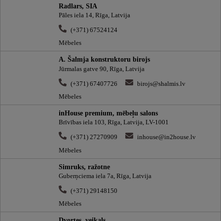
Radlars, SIA
Pāles iela 14, Rīga, Latvija
(+371) 67524124
Mēbeles
A. Šalmja konstruktoru birojs
Jūrmalas gatve 90, Rīga, Latvija
(+371) 67407726
birojs@shalmis.lv
Mēbeles
inHouse premium, mēbeļu salons
Brīvības iela 103, Rīga, Latvija, LV-1001
(+371) 27270909
inhouse@in2house.lv
Mēbeles
Simruks, ražotne
Guberņciema iela 7a, Rīga, Latvija
(+371) 29148150
Mēbeles
Dvortes, veikals