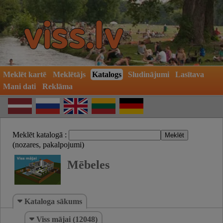
Meklēt kartē
Meklētājs
Katalogs
Sludinājumi
Lasītava
Mani dati
Reklāma
Meklēt katalogā :
(nozares, pakalpojumi)
Mēbeles
Kataloga sākums
Viss mājai (12048)