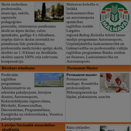
Skola nodrošina:
Malnavas koledža ir
profesionālu,
lielākā
atsaucīgu, radošu,
lauksaimniecības
saprotošu
un autotransporta
pedagoģisko
apmācības
personālu, interesantus pasākumus
izglītības iestāde
skolā un ārpus skolas, valsts
Latgales
apmaksātu, garšīgu 4 x ēdināšanu,
reģionā.&nbsp;Koledža šobrīd īsteno
iespēju dzīvot skolas internātā no
studiju programmas Autotransports,
pirmdienas līdz piektdienai,
Uzņēmējdarbība lauksaimniecībā un
profesionālu medicīnisko aprūpi skolā,
Grāmatvedība un profesionālās vidējās
skolēni no 1.-9.klasei un Arodklašu
izglītības programmas Banku zinības
skolēni saņem 100% ceļa izdevumu
un finanses, Lauksaimniecība un
kompensāciju.
Autotransports.
Rēzeknes tehnikums
Permanent Master
Piedāvātās
Permanent-master
.
izglītības
Permanentais
programmas:
meikaps. Kosmētika
Administratīvie un
profesionāļiem.
sekretāra pakalpojumi, Interjera
Mikropigmentācija
dizains, Autotransports,
lūpām, plakstiņiem, uzacīm.
Kokizstrādājumu izgatavošana,
Būvdarbi, Komerczinības,
Datorsistēmas, Programmēšana,
Enerģētika un elektrotehnika, Viesnīcu
pakalpojumi
Latvijas Nacionālā aizsardzības
Kāzu izklaides
akadēmija