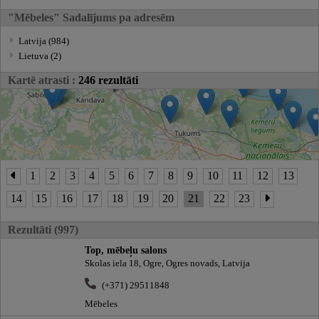
"Mēbeles" Sadalījums pa adresēm
Latvija (984)
Lietuva (2)
Kartē atrasti :
246 rezultāti
1
2
3
4
5
6
7
8
9
10
11
12
13
14
15
16
17
18
19
20
21
22
23
Rezultāti (997)
Top, mēbeļu salons
Skolas iela 18, Ogre, Ogres novads, Latvija
(+371) 29511848
Mēbeles