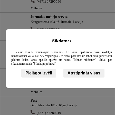
(+371) 67295596
Mēbeles
Jūrmalas mēbeļu serviss
Kaugurciema iela 46, Jūrmala, Latvija
(+371) 67733721
Mēbeles
Sīkdatnes
Bērzu zeme
Daugavgrīvas iela 31k.3, Rīga, Latvija
Vietne viss.lv izmantojam sīkdatnes. Jūs varat apstiprināt visu sīkdatņu
izmantošanai vai atlasīt sev vajadzīgās. Jūs varat pārlūkot un labot savu piekrišanu
(+371) 67468383
jebkurā laikā, lapas apakšā spiežot uz saites "Manas sīkdatnes". Sīkāk par
sīkdatnēm sadaļā "Sīkdatņu politika"
Mēbeles
Bauhaus interjeri, SIA
Pielāgot izvēli
Apstiprināt visas
Rīga, Latvija
(+371) 67171470
Mēbeles
Pest
Ģertrūdes iela 101a, Rīga, Latvija
(+371) 67280219