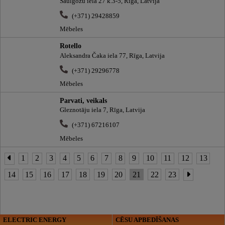
Saulgožu iela 27 k.3-5, Rīga, Latvija
(+371) 29428859
Mēbeles
Rotello
Aleksandra Čaka iela 77, Rīga, Latvija
(+371) 29296778
Mēbeles
Parvati, veikals
Gleznotāju iela 7, Rīga, Latvija
(+371) 67216107
Mēbeles
1
2
3
4
5
6
7
8
9
10
11
12
13
14
15
16
17
18
19
20
21
22
23
ELECTRIC ENERGY
CĒSU APBEDĪŠANAS