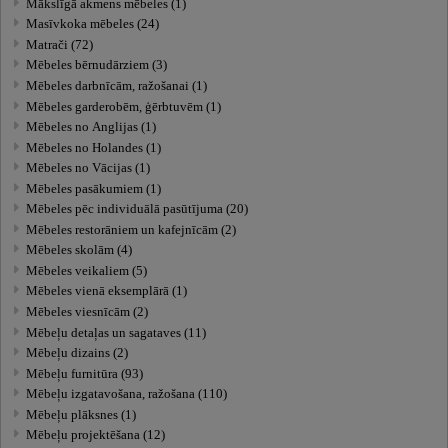
Mākslīgā akmens mēbeles (1)
Masīvkoka mēbeles (24)
Matrači (72)
Mēbeles bērnudārziem (3)
Mēbeles darbnīcām, ražošanai (1)
Mēbeles garderobēm, ģērbtuvēm (1)
Mēbeles no Anglijas (1)
Mēbeles no Holandes (1)
Mēbeles no Vācijas (1)
Mēbeles pasākumiem (1)
Mēbeles pēc individuālā pasūtījuma (20)
Mēbeles restorāniem un kafejnīcām (2)
Mēbeles skolām (4)
Mēbeles veikaliem (5)
Mēbeles vienā eksemplārā (1)
Mēbeles viesnīcām (2)
Mēbeļu detaļas un sagataves (11)
Mēbeļu dizains (2)
Mēbeļu furnitūra (93)
Mēbeļu izgatavošana, ražošana (110)
Mēbeļu plāksnes (1)
Mēbeļu projektēšana (12)