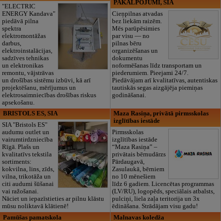
PAKALPOJUMI, SIA
"ELECTRIC
ENERGY Kandava"
Cieņpilnas atvadas
piedāvā pilna
bez liekām raizēm.
spektra
Mēs parūpēsimies
elektromontāžas
par visu — no
darbus,
pilnas bēru
elektroinstalācijas,
organizēšanas un
sadzīves tehnikas
dokumentu
un elektronikas
noformēšanas līdz transportam un
remontu, vājstrāvas
piederumiem. Pieejami 24/7.
un drošības sistēmu izbūvi, kā arī
Piedāvājam arī kvalitatīvas, autentiskas
projektēšanu, mērījumus un
tautiskās segas aizgājēja piemiņas
elektrosaimniecības drošības riskus
godināšanai.
apsekošanu.
BRISTOLS ES, SIA
Maza Rasiņa, privātā pirmsskolas
izglītības iestāde
SIA "Bristols ES"
audumu outlet un
Pirmsskolas
vairumtirdzniecība
izglītības iestāde
Rīgā. Plašs un
“Maza Rasiņa” –
kvalitatīvs tekstila
privātais bērnudārzs
sortiments:
Pārdaugavā,
kokvilna, lins, zīds,
Zasulaukā, bērniem
vilna, trikotāža un
no 10 mēnešiem
citi audumi šūšanai
līdz 6 gadiem. Licencētas programmas
vai ražošanai.
(LV/RU), logopēds, speciālais atbalsts,
Nāciet un iepazīstieties ar pilnu klāstu
pulciņi, liela zaļa teritorija un 3x
mūsu noliktavā klātienē!
ēdināšana. Strādājam visu gadu!
Pamūšas pamatskola
Malnavas koledža