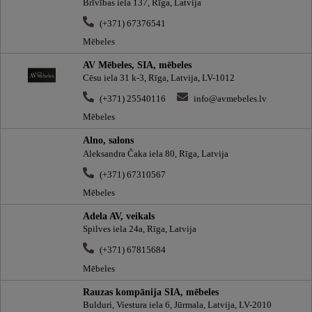
Brīvības iela 137, Rīga, Latvija
(+371) 67376541
Mēbeles
AV Mēbeles, SIA, mēbeles
Cēsu iela 31 k-3, Rīga, Latvija, LV-1012
(+371) 25540116
info@avmebeles.lv
Mēbeles
Alno, salons
Aleksandra Čaka iela 80, Rīga, Latvija
(+371) 67310567
Mēbeles
Adela AV, veikals
Spilves iela 24a, Rīga, Latvija
(+371) 67815684
Mēbeles
Rauzas kompānija SIA, mēbeles
Bulduri, Viestura iela 6, Jūrmala, Latvija, LV-2010