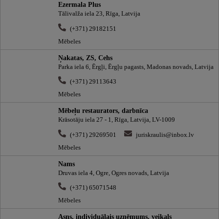
Ezermala Plus
Tālivalža iela 23, Rīga, Latvija
(+371) 29182151
Mēbeles
Ņakatas, ZS, Cehs
Parka iela 6, Ērgļi, Ērgļu pagasts, Madonas novads, Latvija
(+371) 29113643
Mēbeles
Mēbeļu restaurators, darbnīca
Krāsotāju iela 27 - 1, Rīga, Latvija, LV-1009
(+371) 29269501
juriskraulis@inbox.lv
Mēbeles
Nams
Druvas iela 4, Ogre, Ogres novads, Latvija
(+371) 65071548
Mēbeles
Asns, individuālais uzņēmums, veikals