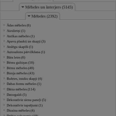
Mēbeles un interjers (5145)
Mēbeles (2392)
Ādas mēbeles (6)
Aizslietņi (1)
Antīkas mēbeles (1)
Apavu plaukti un skapji (3)
Atslēgu skapīši (1)
Autosalonu pārvilkšana (1)
Bāra letes (6)
Bērnu gultiņas (10)
Bērnu mēbeles (49)
Biroja mēbeles (43)
Bufetes, trauku skapji (4)
Dabas formu mēbeles (1)
Dārza mēbeles (114)
Datorgaldi (5)
Dekoratīvie sienu paneļi (5)
Dekoratīvie tapsējumi (1)
Dizaina mēbeles (4)
Drēbju pakaramie (18)