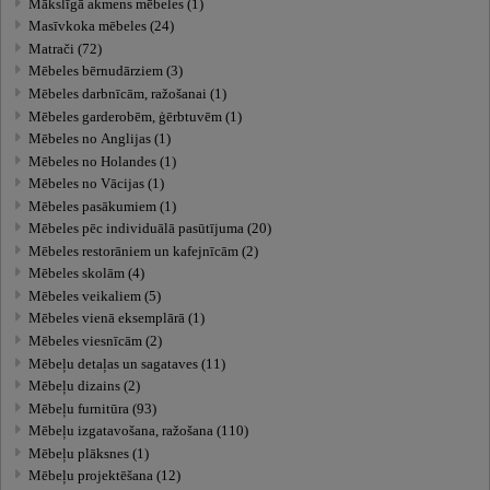
Mākslīgā akmens mēbeles (1)
Masīvkoka mēbeles (24)
Matrači (72)
Mēbeles bērnudārziem (3)
Mēbeles darbnīcām, ražošanai (1)
Mēbeles garderobēm, ģērbtuvēm (1)
Mēbeles no Anglijas (1)
Mēbeles no Holandes (1)
Mēbeles no Vācijas (1)
Mēbeles pasākumiem (1)
Mēbeles pēc individuālā pasūtījuma (20)
Mēbeles restorāniem un kafejnīcām (2)
Mēbeles skolām (4)
Mēbeles veikaliem (5)
Mēbeles vienā eksemplārā (1)
Mēbeles viesnīcām (2)
Mēbeļu detaļas un sagataves (11)
Mēbeļu dizains (2)
Mēbeļu furnitūra (93)
Mēbeļu izgatavošana, ražošana (110)
Mēbeļu plāksnes (1)
Mēbeļu projektēšana (12)