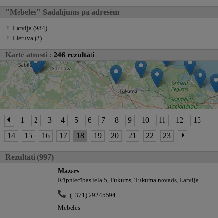
"Mēbeles" Sadalījums pa adresēm
Latvija (984)
Lietuva (2)
Kartē atrasti :
246 rezultāti
1
2
3
4
5
6
7
8
9
10
11
12
13
14
15
16
17
18
19
20
21
22
23
Rezultāti (997)
Māzars
Rūpniecības iela 5, Tukums, Tukuma novads, Latvija
(+371) 29245594
Mēbeles