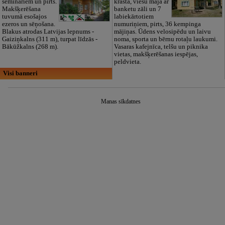
semināriem un pirts.
krastā, viesu māja ar
Makšķerēšana
banketu zāli un 7
tuvumā esošajos
labiekārtotiem
ezeros un sēņošana.
numuriņiem, pirts, 36 kempinga
Blakus atrodas Latvijas lepnums -
mājiņas. Ūdens velosipēdu un laivu
Gaiziņkalns (311 m), turpat līdzās -
noma, sporta un bērnu rotaļu laukumi.
Bākūžkalns (268 m).
Vasaras kafejnīca, telšu un piknika
vietas, makšķerēšanas iespējas,
peldvieta.
Visi banneri
Manas sīkdatnes