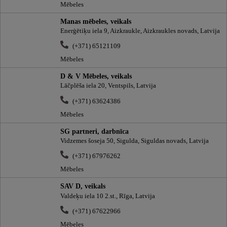
Mēbeles
Manas mēbeles, veikals
Enerģētiķu iela 9, Aizkraukle, Aizkraukles novads, Latvija
(+371) 65121109
Mēbeles
D & V Mēbeles, veikals
Lāčplēša iela 20, Ventspils, Latvija
(+371) 63624386
Mēbeles
SG partneri, darbnīca
Vidzemes šoseja 50, Sigulda, Siguldas novads, Latvija
(+371) 67976262
Mēbeles
SAV D, veikals
Valdeķu iela 10 2.st., Rīga, Latvija
(+371) 67622966
Mēbeles