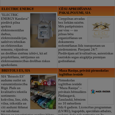
ELECTRIC ENERGY
CĒSU APBEDĪŠANAS
PAKALPOJUMI, SIA
"ELECTRIC
ENERGY Kandava"
Cieņpilnas atvadas
piedāvā pilna
bez liekām raizēm.
spektra
Mēs parūpēsimies
elektromontāžas
par visu — no
darbus,
pilnas bēru
elektroinstalācijas,
organizēšanas un
sadzīves tehnikas
dokumentu
un elektronikas
noformēšanas līdz transportam un
remontu, vājstrāvas
piederumiem. Pieejami 24/7.
un drošības sistēmu izbūvi, kā arī
Piedāvājam arī kvalitatīvas, autentiskas
projektēšanu, mērījumus un
tautiskās segas aizgājēja piemiņas
elektrosaimniecības drošības riskus
godināšanai.
apsekošanu.
BRISTOLS ES, SIA
Maza Rasiņa, privātā pirmsskolas
izglītības iestāde
SIA "Bristols ES"
audumu outlet un
Pirmsskolas
vairumtirdzniecība
izglītības iestāde
Rīgā. Plašs un
“Maza Rasiņa” –
kvalitatīvs tekstila
privātais bērnudārzs
sortiments:
Pārdaugavā,
kokvilna, lins, zīds,
Zasulaukā, bērniem
vilna, trikotāža un
no 10 mēnešiem
citi audumi šūšanai
līdz 6 gadiem. Licencētas programmas
vai ražošanai.
(LV/RU), logopēds, speciālais atbalsts,