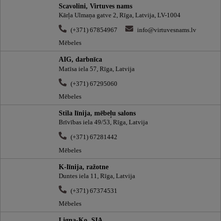
Scavolini, Virtuves nams
Kārļa Ulmaņa gatve 2, Rīga, Latvija, LV-1004
(+371) 67854967
info@virtuvesnams.lv
Mēbeles
AIG, darbnīca
Matīsa iela 57, Rīga, Latvija
(+371) 67295060
Mēbeles
Stila līnija, mēbeļu salons
Brīvības iela 49/53, Rīga, Latvija
(+371) 67281442
Mēbeles
K-līnija, ražotne
Duntes iela 11, Rīga, Latvija
(+371) 67374531
Mēbeles
Ligna-Ko, SIA