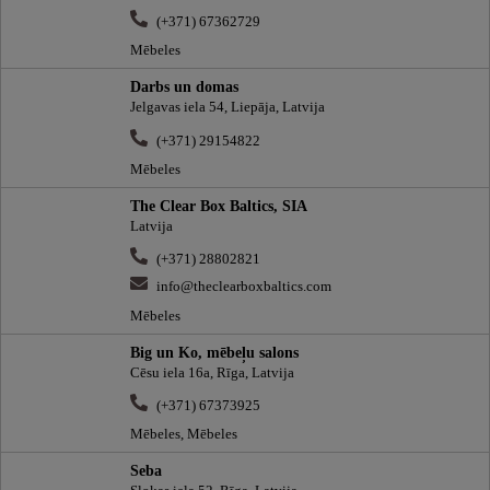
(+371) 67362729
Mēbeles
Darbs un domas
Jelgavas iela 54, Liepāja, Latvija
(+371) 29154822
Mēbeles
The Clear Box Baltics, SIA
Latvija
(+371) 28802821
info@theclearboxbaltics.com
Mēbeles
Big un Ko, mēbeļu salons
Cēsu iela 16a, Rīga, Latvija
(+371) 67373925
Mēbeles, Mēbeles
Seba