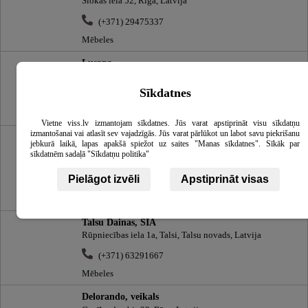
Slokas iela 52, Rīga, Latvija
(+371) 29475337
Mēbeles
Lusana
Kurzemes prospekts 3, Rīga, Latvija
Sīkdatnes
(+371) 67442385
Mēbeles
Vietne viss.lv izmantojam sīkdatnes. Jūs varat apstiprināt visu sīkdatņu
izmantošanai vai atlasīt sev vajadzīgās. Jūs varat pārlūkot un labot savu piekrišanu
Dekodurvis, galdniecība
jebkurā laikā, lapas apakšā spiežot uz saites "Manas sīkdatnes". Sīkāk par
Radiostacijas iela 17, Ulbroka, Stopiņu novads, Latvija,
sīkdatnēm sadaļā "Sīkdatņu politika"
LV-2130
Pielāgot izvēli
Apstiprināt visas
(+371) 29982899
dekodurvis@inbox.lv
Mēbeles, Durvis un logi
Talsu Dainas, SIA
Rūpniecības iela 1a, Talsi, Talsu novads, Latvija
(+371) 63291667
Mēbeles
Delorando, veikals