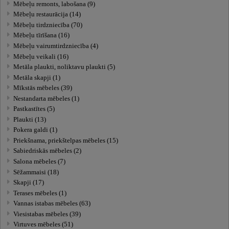
Mēbeļu remonts, labošana (9)
Mēbeļu restaurācija (14)
Mēbeļu tirdzniecība (70)
Mēbeļu tīrīšana (16)
Mēbeļu vairumtirdzniecība (4)
Mēbeļu veikali (16)
Metāla plaukti, noliktavu plaukti (5)
Metāla skapji (1)
Mīkstās mēbeles (39)
Nestandarta mēbeles (1)
Pastkastītes (5)
Plaukti (13)
Pokera galdi (1)
Priekšnama, priekštelpas mēbeles (15)
Sabiedriskās mēbeles (2)
Salona mēbeles (7)
Sēžammaisi (18)
Skapji (17)
Terases mēbeles (1)
Vannas istabas mēbeles (63)
Viesistabas mēbeles (39)
Virtuves mēbeles (51)