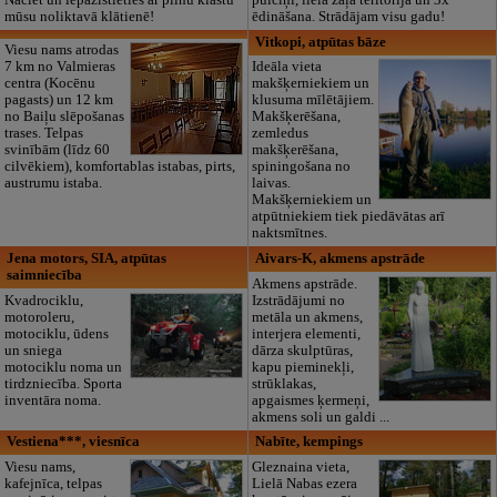
Nāciet un iepazīstieties ar pilnu klāstu
pulciņi, liela zaļa teritorija un 3x
mūsu noliktavā klātienē!
ēdināšana. Strādājam visu gadu!
Vitkopi, atpūtas bāze
Viesu nams atrodas
7 km no Valmieras
Ideāla vieta
centra (Kocēnu
makšķerniekiem un
pagasts) un 12 km
klusuma mīlētājiem.
no Baiļu slēpošanas
Makšķerēšana,
trases. Telpas
zemledus
svinībām (līdz 60
makšķerēšana,
cilvēkiem), komfortablas istabas, pirts,
spiningošana no
austrumu istaba.
laivas.
Makšķerniekiem un
atpūtniekiem tiek piedāvātas arī
naktsmītnes.
Jena motors, SIA, atpūtas
Aivars-K, akmens apstrāde
saimniecība
Akmens apstrāde.
Kvadrociklu,
Izstrādājumi no
motoroleru,
metāla un akmens,
motociklu, ūdens
interjera elementi,
un sniega
dārza skulptūras,
motociklu noma un
kapu pieminekļi,
tirdzniecība. Sporta
strūklakas,
inventāra noma.
apgaismes ķermeņi,
akmens soli un galdi ...
Vestiena***, viesnīca
Nabīte, kempings
Viesu nams,
Gleznaina vieta,
kafejnīca, telpas
Lielā Nabas ezera