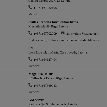
Ganību dambis 29, Rīga, Latvija
(+371) 67382105
Mēbeles
Svillas licencēta būvniecības firma
Krustpils iela 8b, Rīga, Latvija
(+371) 67702909
arnis.vilins@navigator.lv
Apdares darbi, Celtniecības un remonta darbi, Mēbeles
SN
Lielā Līvu iela 1, Cēsis, Cēsu novads, Latvija
(+371) 64127404
Mēbeles
Mago Pro, salons
Brīvības iela 155k.4, Rīga, Latvija
(+371) 67360983
Mēbeles
GM serviss
Radiostacija, Stopiņu novads, Latvija