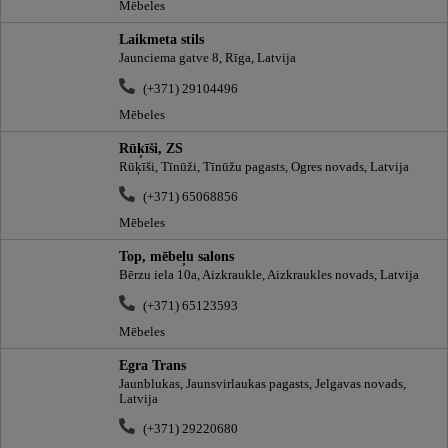
Mēbeles
Laikmeta stils
Jaunciema gatve 8, Rīga, Latvija
(+371) 29104496
Mēbeles
Rūķīši, ZS
Rūķīši, Tīnūži, Tīnūžu pagasts, Ogres novads, Latvija
(+371) 65068856
Mēbeles
Top, mēbeļu salons
Bērzu iela 10a, Aizkraukle, Aizkraukles novads, Latvija
(+371) 65123593
Mēbeles
Egra Trans
Jaunblukas, Jaunsvirlaukas pagasts, Jelgavas novads,
Latvija
(+371) 29220680