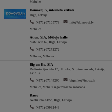
Mēbeles
Domovoj.lv, interneta veikals
Rīga, Latvija
(+371) 67165778
info@domovoj.lv
Mēbeles
Atlon, SIA, Mēbeļu halle
Stabu iela 62, Rīga, Latvija
(+371) 67272272
Mēbeles, Mēbeles
Big un Ko, SIA
Radiostacijas iela 17, Ulbroka, Stopiņu novads, Latvija,
LV-2130
(+371) 67149266
bigunko@inbox.lv
Mēbeles, Mēbeļu izgatavošana, ražošana
Rasso
Avotu iela 53/55, Rīga, Latvija
(+371) 65992443