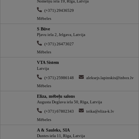
Nometņu iela 19, Rīga, Latvija
(+371) 29436529
Mēbeles
S Būve
Pļavu iela 2, Jelgava, Latvija
(+371) 26473027
Mēbeles
VTA Sistem
Latvija
(+371) 25986148
aleksejs.lapinskis@inbox.lv
Mēbeles
Eliza, mēbeļu salons
Augusta Deglava iela 50, Rīga, Latvija
(+371) 67802343
teika@eliza-k.lv
Mēbeles
A & Sauleks, SIA
Duntes iela 11, Rīga, Latvija