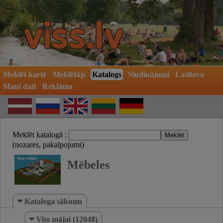
Meklēt kartē
Meklētājs
Katalogs
Sludinājumi
Lasītava
Mani dati
Reklāma
Meklēt katalogā :
(nozares, pakalpojumi)
Mēbeles
Kataloga sākums
Viss mājai (12048)