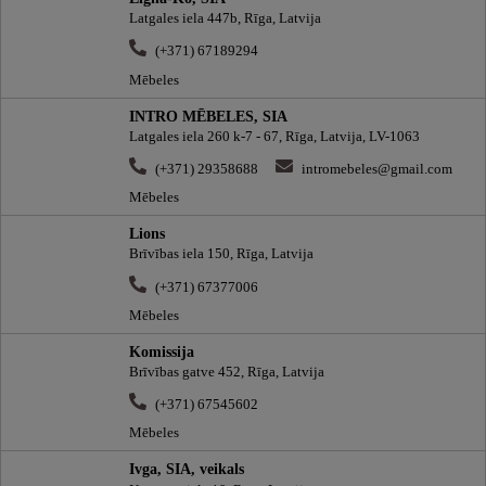
Latgales iela 447b, Rīga, Latvija
(+371) 67189294
Mēbeles
INTRO MĒBELES, SIA
Latgales iela 260 k-7 - 67, Rīga, Latvija, LV-1063
(+371) 29358688
intromebeles@gmail.com
Mēbeles
Lions
Brīvības iela 150, Rīga, Latvija
(+371) 67377006
Mēbeles
Komissija
Brīvības gatve 452, Rīga, Latvija
(+371) 67545602
Mēbeles
Ivga, SIA, veikals