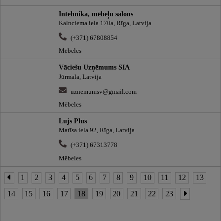
Intehnika, mēbeļu salons
Kalnciema iela 170a, Rīga, Latvija
(+371) 67808854
Mēbeles
Vāciešu Uzņēmums SIA
Jūrmala, Latvija
uznemumsv@gmail.com
Mēbeles
Lujs Plus
Matīsa iela 92, Rīga, Latvija
(+371) 67313778
Mēbeles
1
2
3
4
5
6
7
8
9
10
11
12
13
14
15
16
17
18
19
20
21
22
23