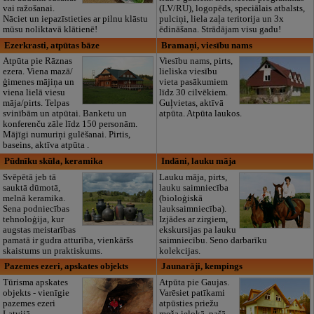
vai ražošanai.
(LV/RU), logopēds, speciālais atbalsts,
Nāciet un iepazīstieties ar pilnu klāstu
pulciņi, liela zaļa teritorija un 3x
mūsu noliktavā klātienē!
ēdināšana. Strādājam visu gadu!
Ezerkrasti, atpūtas bāze
Bramaņi, viesību nams
Atpūta pie Rāznas
Viesību nams, pirts,
ezera. Viena mazā/
lieliska viesību
ģimenes mājiņa un
vieta pasākumiem
viena lielā viesu
līdz 30 cilvēkiem.
māja/pirts. Telpas
Guļvietas, aktīvā
svinībām un atpūtai. Banketu un
atpūta. Atpūta laukos.
konferenču zāle līdz 150 personām.
Mājīgi numuriņi gulēšanai. Pirtis,
baseins, aktīva atpūta .
Pūdnīku skūla, keramika
Indāni, lauku māja
Svēpētā jeb tā
Lauku māja, pirts,
sauktā dūmotā,
lauku saimniecība
melnā keramika.
(bioloģiskā
Sena podniecības
lauksaimniecība).
tehnoloģija, kur
Izjādes ar zirgiem,
augstas meistarības
ekskursijas pa lauku
pamatā ir gudra atturība, vienkāršs
saimniecību. Seno darbarīku
skaistums un praktiskums.
kolekcijas.
Pazemes ezeri, apskates objekts
Jaunarāji, kempings
Tūrisma apskates
Atpūta pie Gaujas.
objekts - vienīgie
Varēsiet patīkami
pazemes ezeri
atpūsties priežu
Latvijā.
meža ielokā, pašā