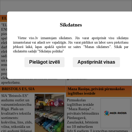
ELECTRIC ENERGY
CĒSU APBEDĪŠANAS
PAKALPOJUMI, SIA
Sīkdatnes
"ELECTRIC
ENERGY Kandava"
Cieņpilnas atvadas
piedāvā pilna
bez liekām raizēm.
Vietne viss.lv izmantojam sīkdatnes. Jūs varat apstiprināt visu sīkdatņu
spektra
Mēs parūpēsimies
izmantošanai vai atlasīt sev vajadzīgās. Jūs varat pārlūkot un labot savu piekrišanu
elektromontāžas
par visu — no
jebkurā laikā, lapas apakšā spiežot uz saites "Manas sīkdatnes". Sīkāk par
darbus,
pilnas bēru
sīkdatnēm sadaļā "Sīkdatņu politika"
elektroinstalācijas,
organizēšanas un
sadzīves tehnikas
dokumentu
un elektronikas
noformēšanas līdz transportam un
Pielāgot izvēli
Apstiprināt visas
remontu, vājstrāvas
piederumiem. Pieejami 24/7.
un drošības sistēmu izbūvi, kā arī
Piedāvājam arī kvalitatīvas, autentiskas
projektēšanu, mērījumus un
tautiskās segas aizgājēja piemiņas
elektrosaimniecības drošības riskus
godināšanai.
apsekošanu.
BRISTOLS ES, SIA
Maza Rasiņa, privātā pirmsskolas
izglītības iestāde
SIA "Bristols ES"
audumu outlet un
Pirmsskolas
vairumtirdzniecība
izglītības iestāde
Rīgā. Plašs un
“Maza Rasiņa” –
kvalitatīvs tekstila
privātais bērnudārzs
sortiments:
Pārdaugavā,
kokvilna, lins, zīds,
Zasulaukā, bērniem
vilna, trikotāža un
no 10 mēnešiem
citi audumi šūšanai
līdz 6 gadiem. Licencētas programmas