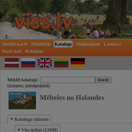
Meklēt kartē
Meklētājs
Katalogs
Sludinājumi
Lasītava
Mani dati
Reklāma
Meklēt katalogā :
(nozares, pakalpojumi)
Mēbeles no Holandes
Kataloga sākums
Viss mājai (12048)