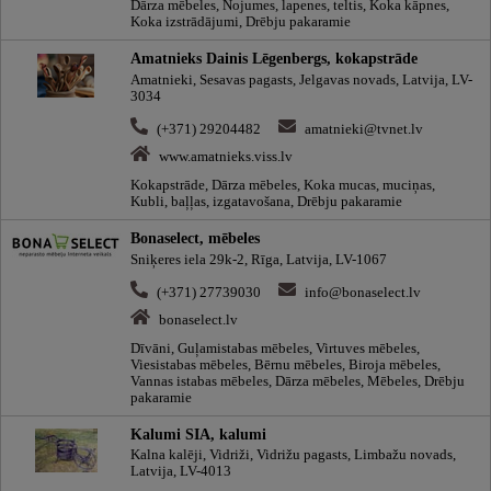
Dārza mēbeles, Nojumes, lapenes, teltis, Koka kāpnes,
Koka izstrādājumi, Drēbju pakaramie
Amatnieks Dainis Lēgenbergs, kokapstrāde
Amatnieki, Sesavas pagasts, Jelgavas novads, Latvija, LV-
3034
(+371) 29204482
amatnieki@tvnet.lv
www.amatnieks.viss.lv
Kokapstrāde, Dārza mēbeles, Koka mucas, muciņas,
Kubli, baļļas, izgatavošana, Drēbju pakaramie
Bonaselect, mēbeles
Sniķeres iela 29k-2, Rīga, Latvija, LV-1067
(+371) 27739030
info@bonaselect.lv
bonaselect.lv
Dīvāni, Guļamistabas mēbeles, Virtuves mēbeles,
Viesistabas mēbeles, Bērnu mēbeles, Biroja mēbeles,
Vannas istabas mēbeles, Dārza mēbeles, Mēbeles, Drēbju
pakaramie
Kalumi SIA, kalumi
Kalna kalēji, Vidriži, Vidrižu pagasts, Limbažu novads,
Latvija, LV-4013