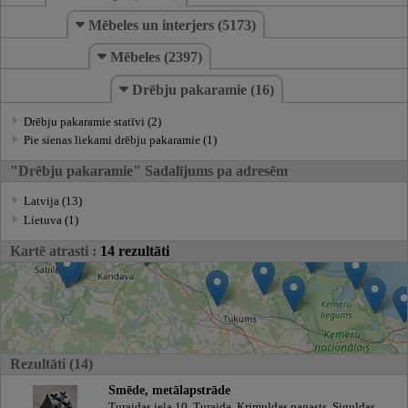
Mēbeles un interjers (5173)
Mēbeles (2397)
Drēbju pakaramie (16)
Drēbju pakaramie statīvi (2)
Pie sienas liekami drēbju pakaramie (1)
"Drēbju pakaramie" Sadalījums pa adresēm
Latvija (13)
Lietuva (1)
Kartē atrasti :
14 rezultāti
Rezultāti (14)
Smēde, metālapstrāde
Turaidas iela 10, Turaida, Krimuldas pagasts, Siguldas