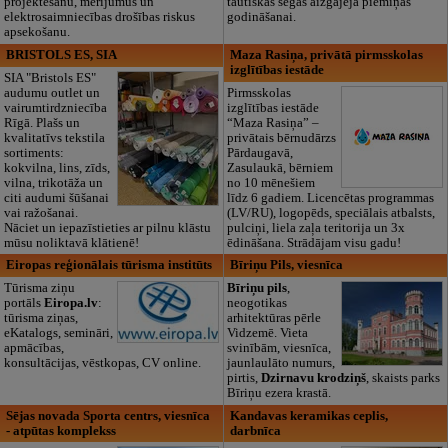
projektēšanu, mērījumus un
tautiskās segas aizgājēja piemiņas
elektrosaimniecības drošības riskus
godināšanai.
apsekošanu.
BRISTOLS ES, SIA
Maza Rasiņa, privātā pirmsskolas
izglītības iestāde
SIA "Bristols ES"
audumu outlet un
Pirmsskolas
vairumtirdzniecība
izglītības iestāde
Rīgā. Plašs un
“Maza Rasiņa” –
kvalitatīvs tekstila
privātais bērnudārzs
sortiments:
Pārdaugavā,
kokvilna, lins, zīds,
Zasulaukā, bērniem
vilna, trikotāža un
no 10 mēnešiem
citi audumi šūšanai
līdz 6 gadiem. Licencētas programmas
vai ražošanai.
(LV/RU), logopēds, speciālais atbalsts,
Nāciet un iepazīstieties ar pilnu klāstu
pulciņi, liela zaļa teritorija un 3x
mūsu noliktavā klātienē!
ēdināšana. Strādājam visu gadu!
Eiropas reģionālais tūrisma institūts
Bīriņu Pils, viesnīca
Tūrisma ziņu
Bīriņu pils
,
portāls
Eiropa.lv
:
neogotikas
tūrisma ziņas,
arhitektūras pērle
eKatalogs, semināri,
Vidzemē. Vieta
apmācības,
svinībām, viesnīca,
konsultācijas, vēstkopas, CV online.
jaunlaulāto numurs,
pirtis,
Dzirnavu krodziņš
, skaists parks
Bīriņu ezera krastā.
Sējas novada Sporta centrs, viesnīca
Kandavas keramikas ceplis,
- atpūtas komplekss
darbnīca