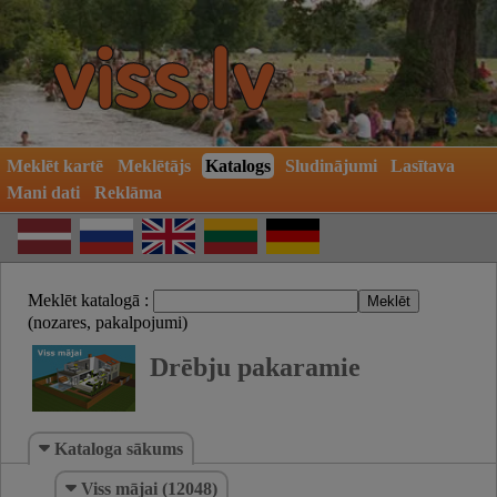
Meklēt kartē
Meklētājs
Katalogs
Sludinājumi
Lasītava
Mani dati
Reklāma
Meklēt katalogā :
(nozares, pakalpojumi)
Drēbju pakaramie
Kataloga sākums
Viss mājai (12048)