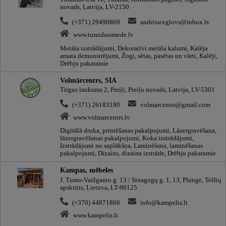
novads, Latvija, LV-2150
(+371) 29490869
andrissceglovs@inbox.lv
www.turaidassmede.lv
Metāla izstrādājumi, Dekoratīvi metāla kalumi, Kalēja
amata demonstrējumi, Žogi, sētas, pasētas un vārti, Kalēji,
Drēbju pakaramie
Volmārcentrs, SIA
Tirgus laukums 2, Preiļi, Preiļu novads, Latvija, LV-5301
(+371) 26183180
volmarcentrs@gmail.com
www.volmarcentrs.lv
Digitālā druka, printēšanas pakalpojumi, Lāzergravēšana,
lāzergravēšanas pakalpojumi, Koka izstrādājumi,
Izstrādājumi no saplākšņa, Laminēšana, laminēšanas
pakalpojumi, Dizains, dizaina izstrāde, Drēbju pakaramie
Kampas, mēbeles
J. Tumo-Vaižganto g. 13 / Sinagogų g. 1, 13, Plungė, Telšių
apskritis, Lietuva, LT-90125
(+370) 44871866
info@kampelis.lt
www.kampelis.lt