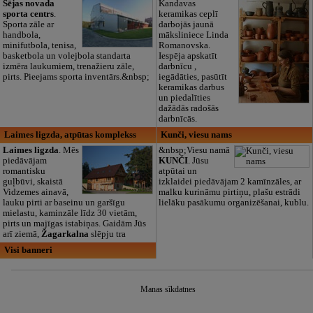
Sējas novada
Kandavas
sporta centrs
.
keramikas ceplī
Sporta zāle ar
darbojās jaunā
handbola,
māksliniece Linda
minifutbola, tenisa,
Romanovska.
basketbola un volejbola standarta
Iespēja apskatīt
izmēra laukumiem, trenažieru zāle,
darbnīcu ,
pirts. Pieejams sporta inventārs.&nbsp;
iegādāties, pasūtīt
keramikas darbus
un piedalīties
dažādās radošās
darbnīcās.
Laimes ligzda, atpūtas komplekss
Kunči, viesu nams
Laimes ligzda
. Mēs
&nbsp;Viesu namā
piedāvājam
KUNČI
. Jūsu
romantisku
atpūtai un
guļbūvi, skaistā
izklaidei piedāvājam 2 kamīnzāles, ar
Vidzemes ainavā,
malku kurināmu pirtiņu, plašu estrādi
lauku pirti ar baseinu un garšīgu
lielāku pasākumu organizēšanai, kublu.
mielastu, kaminzāle līdz 30 vietām,
pirts un majīgas istabiņas. Gaidām Jūs
arī ziemā,
Žagarkalna
slēpju tra
Visi banneri
Manas sīkdatnes