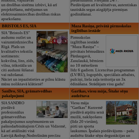
remontu, vājstrāvas
piederumiem. Pieejami 24/7.
un drošības sistēmu izbūvi, kā arī
Piedāvājam arī kvalitatīvas, autentiskas
projektēšanu, mērījumus un
tautiskās segas aizgājēja piemiņas
elektrosaimniecības drošības riskus
godināšanai.
apsekošanu.
BRISTOLS ES, SIA
Maza Rasiņa, privātā pirmsskolas
izglītības iestāde
SIA "Bristols ES"
audumu outlet un
Pirmsskolas
vairumtirdzniecība
izglītības iestāde
Rīgā. Plašs un
“Maza Rasiņa” –
kvalitatīvs tekstila
privātais bērnudārzs
sortiments:
Pārdaugavā,
kokvilna, lins, zīds,
Zasulaukā, bērniem
vilna, trikotāža un
no 10 mēnešiem
citi audumi šūšanai
līdz 6 gadiem. Licencētas programmas
vai ražošanai.
(LV/RU), logopēds, speciālais atbalsts,
Nāciet un iepazīstieties ar pilnu klāstu
pulciņi, liela zaļa teritorija un 3x
mūsu noliktavā klātienē!
ēdināšana. Strādājam visu gadu!
SanDro, SIA, grāmatvedības
Garīkas, viesu māja, Šitake sēņu
pakalpojumi
audzētava
SIA SANDRO
Viesu māja
piedāvā
“Garīkas” Kurzemē
profesionālus
piedāvā atpūtu senā
grāmatvedības
muižā, nakšņošanu
pakalpojumus uzņēmumiem un
(līdz 20 vietām),
pašnodarbinātajiem Cēsīs un Vidzemē,
pirti un sporta
kā arī attālināti visā
laukumus. Īpašais piedāvājums – pašu
Latvijā.&nbsp;Nodrošinām precīzu
audzētu šitake sēņu degustācijas un