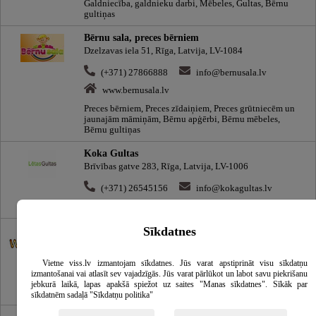
Galdniecība, galdnieku darbi, Mēbeles, Gultas, Bērnu
gultiņas
Bērnu sala, preces bērniem
Dzelzavas iela 51, Rīga, Latvija, LV-1084
(+371) 27866888
info@bernusala.lv
www.bernusala.lv
Preces bērniem, Preces zīdaiņiem, Preces grūtniecēm un
jaunajām māmiņām, Bērnu apģērbi, Bērnu mēbeles,
Bērnu gultiņas
Koka Gultas
Brīvības gatve 283, Rīga, Latvija, LV-1006
(+371) 26545156
info@kokagultas.lv
Matrači, Divstāvīgas gultas, Bērnu gultiņas
WoodyGoody, mēbeles
Sīkdatnes
Bebru iela 2a, Jēkabpils, Latvija, LV-5205
Vietne viss.lv izmantojam sīkdatnes. Jūs varat apstiprināt visu sīkdatņu
(+371) 29145546
info@woodygoody.lv
izmantošanai vai atlasīt sev vajadzīgās. Jūs varat pārlūkot un labot savu piekrišanu
Bērnu mēbeles, Rotaļlietas, Preces bērniem, Izglītojošās
jebkurā laikā, lapas apakšā spiežot uz saites "Manas sīkdatnes". Sīkāk par
koka rotaļlietas, Šūpuļzirgi, Bērnu gultiņas
sīkdatnēm sadaļā "Sīkdatņu politika"