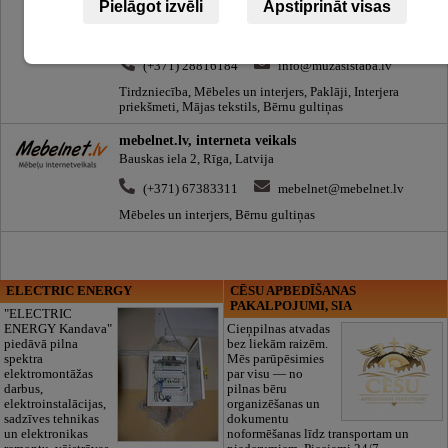
Mūzas istaba, mēbeles
Pielāgot izvēli
Apstiprināt visas
TC Jūrmala Outlet village, Jaunā iela 12, Piņķi, Babītes
pagasts, Mārupes novads, Latvija, LV-2107
(+371) 28816184
info@muzasistaba.lv
Tirdzniecība, Mēbeles un interjers, Paklāji, Interjera
priekšmeti, Mājas tekstils, Bērnu gultiņas
mebelnet.lv, interneta veikals
Bauskas iela 2, Rīga, Latvija
(+371) 67383311
mebelnet@mebelnet.lv
Mēbeles un interjers, Bērnu gultiņas
ELECTRIC ENERGY
CĒSU APBEDĪŠANAS
PAKALPOJUMI, SIA
"ELECTRIC
ENERGY Kandava"
Cieņpilnas atvadas
piedāvā pilna
bez liekām raizēm.
spektra
Mēs parūpēsimies
elektromontāžas
par visu — no
darbus,
pilnas bēru
elektroinstalācijas,
organizēšanas un
sadzīves tehnikas
dokumentu
un elektronikas
noformēšanas līdz transportam un