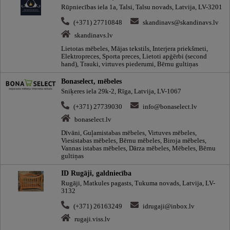
Rūpniecības iela 1a, Talsi, Talsu novads, Latvija, LV-3201
(+371) 27710848
skandinavs@skandinavs.lv
skandinavs.lv
Lietotas mēbeles, Mājas tekstils, Interjera priekšmeti,
Elektropreces, Sporta preces, Lietoti apģērbi (second
hand), Trauki, virtuves piederumi, Bērnu gultiņas
Bonaselect, mēbeles
Sniķeres iela 29k-2, Rīga, Latvija, LV-1067
(+371) 27739030
info@bonaselect.lv
bonaselect.lv
Dīvāni, Guļamistabas mēbeles, Virtuves mēbeles,
Viesistabas mēbeles, Bērnu mēbeles, Biroja mēbeles,
Vannas istabas mēbeles, Dārza mēbeles, Mēbeles, Bērnu
gultiņas
ID Rugāji, galdniecība
Rugāji, Matkules pagasts, Tukuma novads, Latvija, LV-
3132
(+371) 26163249
idrugaji@inbox.lv
rugaji.viss.lv