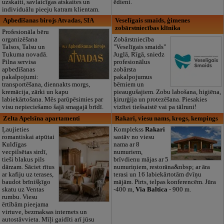
uzskaiti, savlaicīgas atskaites un
ēdieni.
individuālu pieeju katram klientam.
Apbedīšanas birojs Atvadas, SIA
Veselīgais smaids, ģimenes
zobārstniecības klīnika
Profesionāla bēru
organizēšana
Zobārstniecība
Talsos, Talsu un
"Veselīgais smaids"
Tukuma novadā.
Juglā, Rīgā, sniedz
Pilna servisa
profesionālus
apbedīšanas
zobārsta
pakalpojumi:
pakalpojumus
transportēšana, diennakts morgs,
bērniem un
kremācija, zārki un kapu
pieaugušajiem. Zobu labošana, higiēna,
labiekārtošana. Mēs parūpēsimies par
ķirurģija un protezēšana. Piesakies
visu nepieciešamo šajā smagajā brīdī.
vizītei tiešsaistē vai pa tālruni!
Zelta Apelsīna apartamenti
Rakari, viesu nams, krogs, kempings
Ļaujieties
Komplekss
Rakari
romantiskai atpūtai
sastāv no viesu
Kuldīgas
nama ar 8
vecpilsētas sirdī,
numuriem,
tieši blakus pils
brīvdienu mājas ar 5
dārzam. Sāciet rītus
numuriņiem, restorāna&nbsp; ar āra
ar kafiju uz terases,
terasi un 16 labiekārtotām dvīņu
baudot brīnišķīgo
mājām. Pirts, telpas konferencēm. Jūra
skatu uz Ventas
-400 m,
Via Baltica
- 900 m.
rumbu. Viesu
ērtībām pieejama
virtuve, bezmaksas internets un
autostāvvieta. Mīļi gaidīti arī jūsu