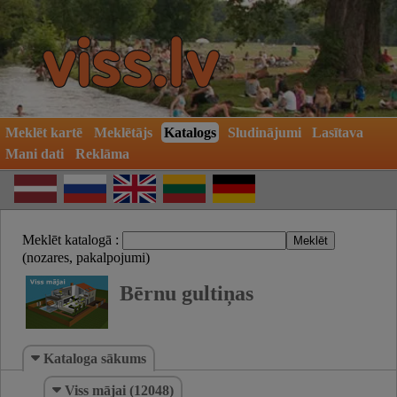
Meklēt kartē
Meklētājs
Katalogs
Sludinājumi
Lasītava
Mani dati
Reklāma
Meklēt katalogā :
(nozares, pakalpojumi)
Bērnu gultiņas
Kataloga sākums
Viss mājai (12048)