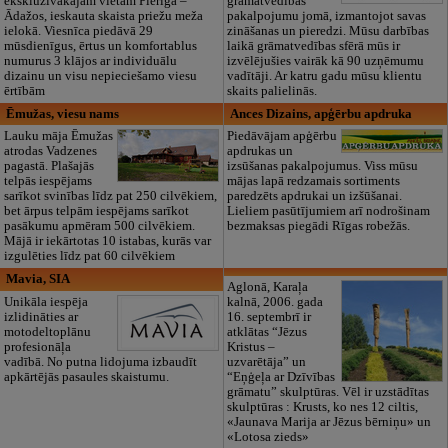
ekskluzīvākajām vietām Pierīgā –
grāmatvedības
Ādažos, ieskauta skaista priežu meža
pakalpojumu jomā, izmantojot savas
ielokā. Viesnīca piedāvā 29
zināšanas un pieredzi. Mūsu darbības
mūsdienīgus, ērtus un komfortablus
laikā grāmatvedības sfērā mūs ir
numurus 3 klājos ar individuālu
izvēlējušies vairāk kā 90 uzņēmumu
dizainu un visu nepieciešamo viesu
vadītāji. Ar katru gadu mūsu klientu
ērtībām
skaits palielinās.
Ēmužas, viesu nams
Ances Dizains, apģērbu apdruka
Lauku māja Ēmužas
Piedāvājam apģērbu
atrodas Vadzenes
apdrukas un
pagastā. Plašajās
izsūšanas pakalpojumus. Viss mūsu
telpās iespējams
mājas lapā redzamais sortiments
sarīkot svinības līdz pat 250 cilvēkiem,
paredzēts apdrukai un izšūšanai.
bet ārpus telpām iespējams sarīkot
Lieliem pasūtījumiem arī nodrošinam
pasākumu apmēram 500 cilvēkiem.
bezmaksas piegādi Rīgas robežās.
Mājā ir iekārtotas 10 istabas, kurās var
izgulēties līdz pat 60 cilvēkiem
Mavia, SIA
Aglonā, Karaļa
Unikāla iespēja
kalnā, 2006. gada
izlidināties ar
16. septembrī ir
motodeltoplānu
atklātas “Jēzus
profesionāļa
Kristus –
vadībā. No putna lidojuma izbaudīt
uzvarētāja” un
apkārtējās pasaules skaistumu.
“Eņģeļa ar Dzīvības
grāmatu” skulptūras. Vēl ir uzstādītas
skulptūras : Krusts, ko nes 12 ciltis,
«Jaunava Marija ar Jēzus bērniņu» un
«Lotosa zieds»