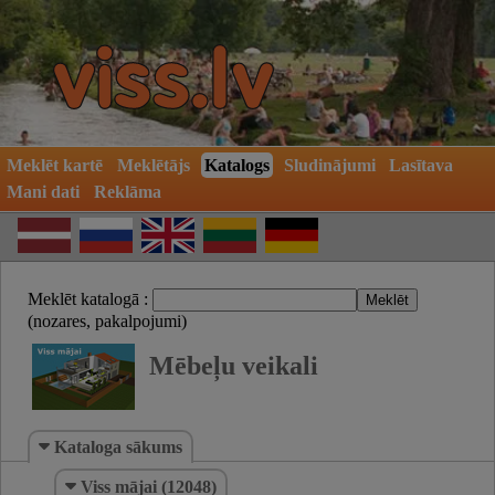
Meklēt kartē
Meklētājs
Katalogs
Sludinājumi
Lasītava
Mani dati
Reklāma
Meklēt katalogā :
(nozares, pakalpojumi)
Mēbeļu veikali
Kataloga sākums
Viss mājai (12048)