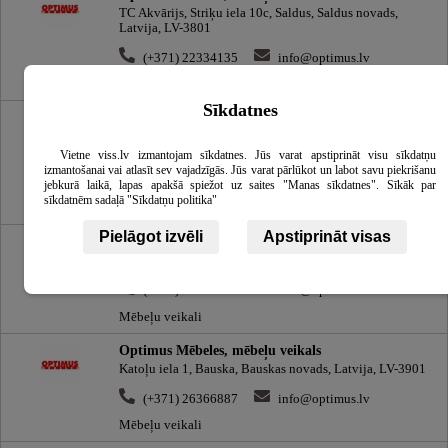
TC Akvārijs, Striķu iela 10c, Saldus, Saldus novads,
Latvija, LV-3801
(+371) 22334135
info@optimus.lv
Mēbeļu veikali
Sīkdatnes
Optimus Mēbeles, mēbeļu veikals
Saules iela 57a, Madona, Madonas novads, Latvija, LV-
4801
Vietne viss.lv izmantojam sīkdatnes. Jūs varat apstiprināt visu sīkdatņu
izmantošanai vai atlasīt sev vajadzīgās. Jūs varat pārlūkot un labot savu piekrišanu
(+371) 20274421
info@optimus.lv
jebkurā laikā, lapas apakšā spiežot uz saites "Manas sīkdatnes". Sīkāk par
sīkdatnēm sadaļā "Sīkdatņu politika"
Mēbeļu veikali
Pielāgot izvēli
Apstiprināt visas
Optimus Mēbeles, mēbeļu veikals
Mīlgrāvja iela 14, Rīga, Latvija, LV-1034
(+371) 25444468
info@optimus.lv
Mēbeļu veikali
Optimus Mēbeles, mēbeļu veikals
Katoļu iela 1, Bauska, Bauskas novads, Latvija, LV-3901
(+371) 26366887
info@optimus.lv
Mēbeļu veikali