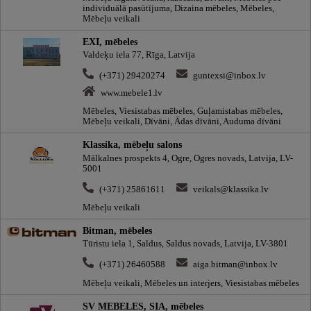
individuālā pasūtījuma, Dizaina mēbeles, Mēbeles,
Mēbeļu veikali
EXI, mēbeles
Valdeķu iela 77, Rīga, Latvija
(+371) 29420274
guntexsi@inbox.lv
www.mebele1.lv
Mēbeles, Viesistabas mēbeles, Guļamistabas mēbeles,
Mēbeļu veikali, Dīvāni, Ādas dīvāni, Auduma dīvāni
Klassika, mēbeļu salons
Mālkalnes prospekts 4, Ogre, Ogres novads, Latvija, LV-
5001
(+371) 25861611
veikals@klassika.lv
Mēbeļu veikali
Bitman, mēbeles
Tūristu iela 1, Saldus, Saldus novads, Latvija, LV-3801
(+371) 26460588
aiga.bitman@inbox.lv
Mēbeļu veikali, Mēbeles un interjers, Viesistabas mēbeles
SV MEBELES, SIA, mēbeles