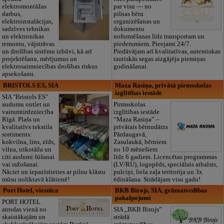
elektromontāžas
par visu — no
darbus,
pilnas bēru
elektroinstalācijas,
organizēšanas un
sadzīves tehnikas
dokumentu
un elektronikas
noformēšanas līdz transportam un
remontu, vājstrāvas
piederumiem. Pieejami 24/7.
un drošības sistēmu izbūvi, kā arī
Piedāvājam arī kvalitatīvas, autentiskas
projektēšanu, mērījumus un
tautiskās segas aizgājēja piemiņas
elektrosaimniecības drošības riskus
godināšanai.
apsekošanu.
BRISTOLS ES, SIA
Maza Rasiņa, privātā pirmsskolas
izglītības iestāde
SIA "Bristols ES"
audumu outlet un
Pirmsskolas
vairumtirdzniecība
izglītības iestāde
Rīgā. Plašs un
“Maza Rasiņa” –
kvalitatīvs tekstila
privātais bērnudārzs
sortiments:
Pārdaugavā,
kokvilna, lins, zīds,
Zasulaukā, bērniem
vilna, trikotāža un
no 10 mēnešiem
citi audumi šūšanai
līdz 6 gadiem. Licencētas programmas
vai ražošanai.
(LV/RU), logopēds, speciālais atbalsts,
Nāciet un iepazīstieties ar pilnu klāstu
pulciņi, liela zaļa teritorija un 3x
mūsu noliktavā klātienē!
ēdināšana. Strādājam visu gadu!
Port Hotel, viesnīca
BKB Birojs, SIA, grāmatvedības
pakalpojumi
PORT HOTEL
atrodas vienā no
SIA „BKB Birojs”
skaistākajām un
strādā