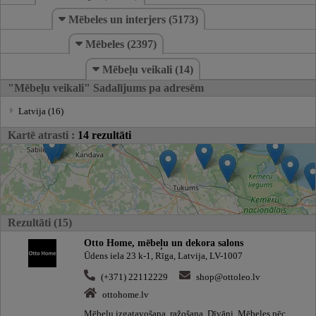
Mēbeles un interjers (5173)
Mēbeles (2397)
Mēbeļu veikali (14)
"Mēbeļu veikali" Sadalījums pa adresēm
Latvija (16)
Kartē atrasti :
14 rezultāti
Rezultāti (15)
Otto Home, mēbeļu un dekora salons
Ūdens iela 23 k-1, Rīga, Latvija, LV-1007
(+371) 22112229
shop@ottoleo.lv
ottohome.lv
Mēbeļu izgatavošana, ražošana, Dīvāni, Mēbeles pēc