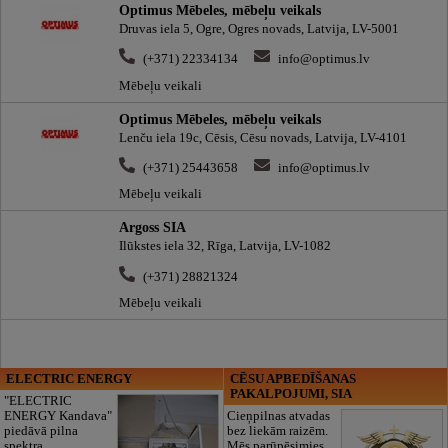
Optimus Mēbeles, mēbeļu veikals
Druvas iela 5, Ogre, Ogres novads, Latvija, LV-5001
(+371) 22334134
info@optimus.lv
Mēbeļu veikali
Optimus Mēbeles, mēbeļu veikals
Lenču iela 19c, Cēsis, Cēsu novads, Latvija, LV-4101
(+371) 25443658
info@optimus.lv
Mēbeļu veikali
Argoss SIA
Ilūkstes iela 32, Rīga, Latvija, LV-1082
(+371) 28821324
Mēbeļu veikali
ELECTRIC ENERGY
CĒSU APBEDĪŠANAS
PAKALPOJUMI, SIA
"ELECTRIC
ENERGY Kandava"
Cieņpilnas atvadas
piedāvā pilna
bez liekām raizēm.
spektra
Mēs parūpēsimies