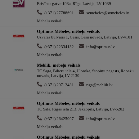
Brīvības gatve 193a, Rīga, Latvija, LV-1039
(+371) 27788691
svmebeles@svmebeles.lv
Mēbeļu veikali
Optimus Mēbeles, mēbeļu veikals
Uzvaras bulvāris 1, Cēsis, Cēsu novads, Latvija, LV-4101
(+371) 22334132
info@optimus.lv
Mēbeļu veikali
Meblik, mēbeļu veikals
TC Sāga, Biķeru iela 4, Ulbroka, Stopiņu pagasts, Ropažu
novads, Latvija, LV-2130
(+371) 29712481
riga@meblik.lv
Mēbeļu veikali
Optimus Mēbeles, mēbeļu veikals
TC Sala, Rīgas iela 213, Jēkabpils, Latvija, LV-5202
(+371) 26425007
info@optimus.lv
Mēbeļu veikali
Optimus Mēbeles, mēbeļu veikals