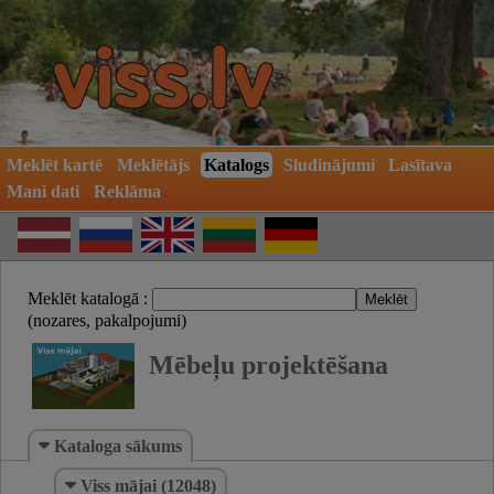
Meklēt kartē
Meklētājs
Katalogs
Sludinājumi
Lasītava
Mani dati
Reklāma
Meklēt katalogā :
(nozares, pakalpojumi)
Mēbeļu projektēšana
Kataloga sākums
Viss mājai (12048)