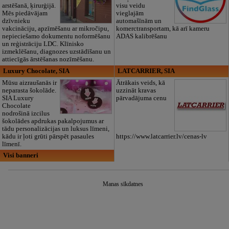
arstēšanā, ķirurģijā.
visu veidu
Mēs piedāvājam
vieglajām
dzīvnieku
automašīnām un
vakcināciju, apzīmēšanu ar mikročipu,
komerctransportam, kā arī kameru
nepieciešamo dokumentu noformēšanu
ADAS kalibrēšanu
un reģistrāciju LDC. Klīnisko
izmeklēšanu, diagnozes uzstādīšanu un
attiecīgās ārstēšanas nozīmēšanu.
Luxury Chocolate, SIA
LATCARRIER, SIA
Mūsu aizraušanās ir
Ātrākais veids, kā
neparasta šokolāde.
uzzināt kravas
SIA Luxury
pārvadājuma cenu
Chocolate
nodrošinā izcilus
šokolādes apdrukas pakalpojumus ar
tādu personalizācijas un luksus līmeni,
kādu ir ļoti grūti pārspēt pasaules
https://www.latcarrier.lv/cenas-lv
līmenī.
Visi banneri
Manas sīkdatnes