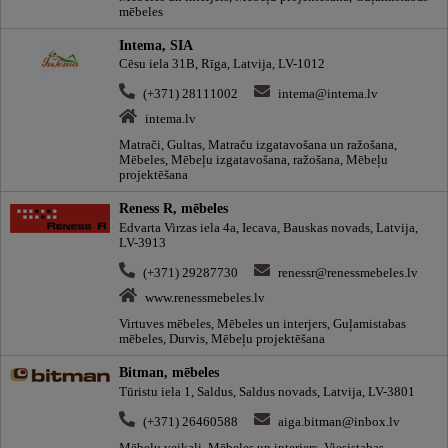
mēbeles
Intema, SIA
Cēsu iela 31B, Rīga, Latvija, LV-1012
(+371) 28111002
intema@intema.lv
intema.lv
Matrači, Gultas, Matraču izgatavošana un ražošana,
Mēbeles, Mēbeļu izgatavošana, ražošana, Mēbeļu
projektēšana
Reness R, mēbeles
Edvarta Virzas iela 4a, Iecava, Bauskas novads, Latvija,
LV-3913
(+371) 29287730
renessr@renessmebeles.lv
www.renessmebeles.lv
Virtuves mēbeles, Mēbeles un interjers, Guļamistabas
mēbeles, Durvis, Mēbeļu projektēšana
Bitman, mēbeles
Tūristu iela 1, Saldus, Saldus novads, Latvija, LV-3801
(+371) 26460588
aiga.bitman@inbox.lv
Mēbeļu veikali, Mēbeles un interjers, Viesistabas