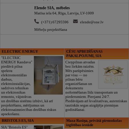
Elende SIA, mēbeles
Matīsa iela 64, Rīga, Latvija, LV-1009
(+371) 67295596
elende@one.lv
Mēbeļu projektēšana
ELECTRIC ENERGY
CĒSU APBEDĪŠANAS
PAKALPOJUMI, SIA
"ELECTRIC
ENERGY Kandava"
Cieņpilnas atvadas
piedāvā pilna
bez liekām raizēm.
spektra
Mēs parūpēsimies
elektromontāžas
par visu — no
darbus,
pilnas bēru
elektroinstalācijas,
organizēšanas un
sadzīves tehnikas
dokumentu
un elektronikas
noformēšanas līdz transportam un
remontu, vājstrāvas
piederumiem. Pieejami 24/7.
un drošības sistēmu izbūvi, kā arī
Piedāvājam arī kvalitatīvas, autentiskas
projektēšanu, mērījumus un
tautiskās segas aizgājēja piemiņas
elektrosaimniecības drošības riskus
godināšanai.
apsekošanu.
BRISTOLS ES, SIA
Maza Rasiņa, privātā pirmsskolas
izglītības iestāde
SIA "Bristols ES"