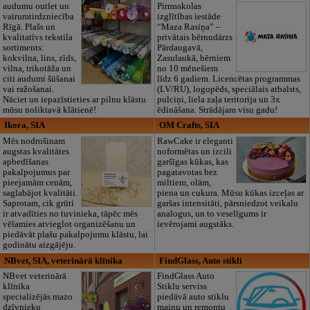
audumu outlet un
Pirmsskolas
vairumtirdzniecība
izglītības iestāde
Rīgā. Plašs un
“Maza Rasiņa” –
kvalitatīvs tekstila
privātais bērnudārzs
sortiments:
Pārdaugavā,
kokvilna, lins, zīds,
Zasulaukā, bērniem
vilna, trikotāža un
no 10 mēnešiem
citi audumi šūšanai
līdz 6 gadiem. Licencētas programmas
vai ražošanai.
(LV/RU), logopēds, speciālais atbalsts,
Nāciet un iepazīstieties ar pilnu klāstu
pulciņi, liela zaļa teritorija un 3x
mūsu noliktavā klātienē!
ēdināšana. Strādājam visu gadu!
Ikora, SIA
OM Crafts, SIA
Mēs nodrošinam
RawCake ir eleganti
augstas kvalitātes
noformētas un izcili
apbedīšanas
garšīgas kūkas, kas
pakalpojumus par
pagatavotas bez
pieejamām cenām,
miltiem, olām,
saglabājot kvalitāti.
piena un cukura. Mūsu kūkas izceļas ar
Saprotam, cik grūti
garšas intensitāti, pārsniedzot veikalu
ir atvadīties no tuvinieka, tāpēc mēs
analogus, un to veselīgums ir
vēlamies atvieglot organizēšanu un
ievērojami augstāks.
piedāvāt plašu pakalpojumu klāstu, lai
godinātu aizgājēju.
NBvet, SIA, veterinārā klīnika
FindGlass, Auto stikli
NBvet veterinārā
FindGlass Auto
klīnika
Stiklu serviss
specializējās mazo
piedāvā auto stiklu
dzīvnieku
maiņu un remontu