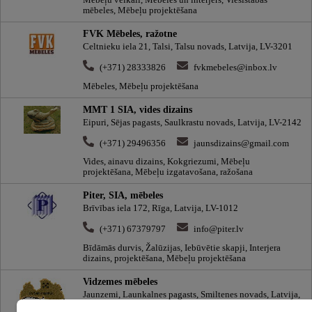
mēbeles, Mēbeļu projektēšana
FVK Mēbeles, ražotne
Celtnieku iela 21, Talsi, Talsu novads, Latvija, LV-3201
(+371) 28333826
fvkmebeles@inbox.lv
Mēbeles, Mēbeļu projektēšana
MMT 1 SIA, vides dizains
Eipuri, Sējas pagasts, Saulkrastu novads, Latvija, LV-2142
(+371) 29496356
jaunsdizains@gmail.com
Vides, ainavu dizains, Kokgriezumi, Mēbeļu
projektēšana, Mēbeļu izgatavošana, ražošana
Piter, SIA, mēbeles
Brīvības iela 172, Rīga, Latvija, LV-1012
(+371) 67379797
info@piter.lv
Bīdāmās durvis, Žalūzijas, Iebūvētie skapji, Interjera
dizains, projektēšana, Mēbeļu projektēšana
Vidzemes mēbeles
Jaunzemi, Launkalnes pagasts, Smiltenes novads, Latvija,
LV-4718