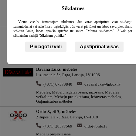
(+371) 28348788
Sīkdatnes
vidzemesmebeles@gmail.com
Mēbeles, Mēbeļu projektēšana
Vietne viss.lv izmantojam sīkdatnes. Jūs varat apstiprināt visu sīkdatņu
izmantošanai vai atlasīt sev vajadzīgās. Jūs varat pārlūkot un labot savu piekrišanu
jebkurā laikā, lapas apakšā spiežot uz saites "Manas sīkdatnes". Sīkāk par
Dabas formu mēbeles
sīkdatnēm sadaļā "Sīkdatņu politika"
Jāņkalna iela 27, Alūksne, Alūksnes novads, Latvija, LV-
4301
Pielāgot izvēli
Apstiprināt visas
(+371) 26477705
dabasforma@gmail.com
Mēbeles un interjers, Mēbeļu projektēšana
Dāvana Luks, mēbeles
Lizuma iela 5e, Rīga, Latvija, LV-1006
(+371) 67373840
davanaluks@inbox.lv
Mēbeles, Mēbeļu izgatavošana, ražošana, Mēbeles
veikaliem, Mēbeļu projektēšana, Iebūvētās mēbeles,
Guļamistabas mēbeles
Ordo X, SIA, mēbeles
Zilupes iela 7, Rīga, Latvija, LV-1019
(+371) 20377569
ordo@ordo.lv
Mēbeļu projektēšana