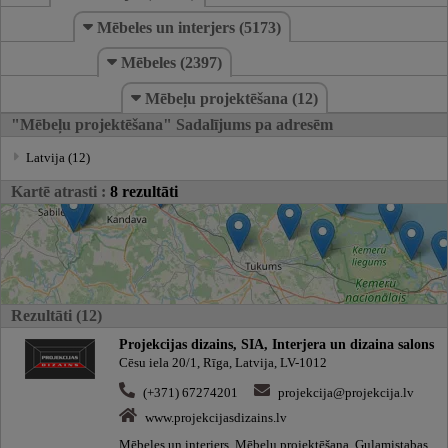
Mēbeles un interjers (5173)
Mēbeles (2397)
Mēbeļu projektēšana (12)
"Mēbeļu projektēšana" Sadalījums pa adresēm
Latvija (12)
Kartē atrasti :
8 rezultāti
Rezultāti (12)
Projekcijas dizains, SIA, Interjera un dizaina salons
Cēsu iela 20/1, Rīga, Latvija, LV-1012
(+371) 67274201
projekcija@projekcija.lv
www.projekcijasdizains.lv
Mēbeles un interjers, Mēbeļu projektēšana, Guļamistabas