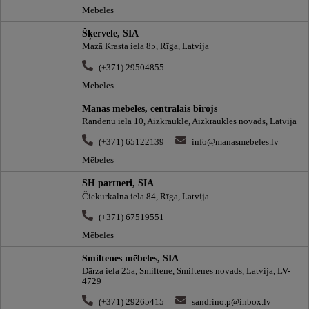
Mēbeles
Šķervele, SIA
Mazā Krasta iela 85, Rīga, Latvija
(+371) 29504855
Mēbeles
Manas mēbeles, centrālais birojs
Randēnu iela 10, Aizkraukle, Aizkraukles novads, Latvija
(+371) 65122139
info@manasmebeles.lv
Mēbeles
SH partneri, SIA
Čiekurkalna iela 84, Rīga, Latvija
(+371) 67519551
Mēbeles
Smiltenes mēbeles, SIA
Dārza iela 25a, Smiltene, Smiltenes novads, Latvija, LV-
4729
(+371) 29265415
sandrino.p@inbox.lv