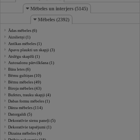
Mēbeles un interjers (5145)
Mēbeles (2392)
Ādas mēbeles (6)
Aizslietņi (1)
Antīkas mēbeles (1)
Apavu plaukti un skapji (3)
Atslēgu skapīši (1)
Autosalonu pārvilkšana (1)
Bāra letes (6)
Bērnu gultiņas (10)
Bērnu mēbeles (49)
Biroja mēbeles (43)
Bufetes, trauku skapji (4)
Dabas formu mēbeles (1)
Dārza mēbeles (114)
Datorgaldi (5)
Dekoratīvie sienu paneļi (5)
Dekoratīvie tapsējumi (1)
Dizaina mēbeles (4)
Drēbju pakaramie (18)