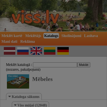
Meklēt kartē
Meklētājs
Katalogs
Sludinājumi
Lasītava
Mani dati
Reklāma
Meklēt katalogā :
(nozares, pakalpojumi)
Mēbeles
Kataloga sākums
Viss mājai (12048)