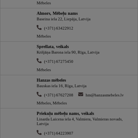
Mēbeles
Almors, Mēbeļu nams
Baseina iela 22, Liepāja, Latvija
(+371) 63422912
Mēbeles
Sprellata, veikals
Krišjāņa Barona iela 90, Rīga, Latvija
(+371) 67275450
Mēbeles
Hanzas mēbeles
Bauskas iela 16, Rīga, Latvija
(+371) 67627208
hm@hanzasmebeles.lv
Mēbeles, Mēbeles
Priekuļu mēbeļu nams, veikals
Linarda Laicena iela 4, Valmiera, Valmieras novads,
Latvija
(+371) 64223907