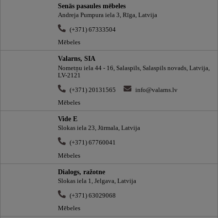
Senās pasaules mēbeles
Andreja Pumpura iela 3, Rīga, Latvija
(+371) 67333504
Mēbeles
Valarns, SIA
Nometņu iela 44 - 16, Salaspils, Salaspils novads, Latvija,
LV-2121
(+371) 20131565
info@valarns.lv
Mēbeles
Vide E
Slokas iela 23, Jūrmala, Latvija
(+371) 67760041
Mēbeles
Dialogs, ražotne
Slokas iela 1, Jelgava, Latvija
(+371) 63029068
Mēbeles