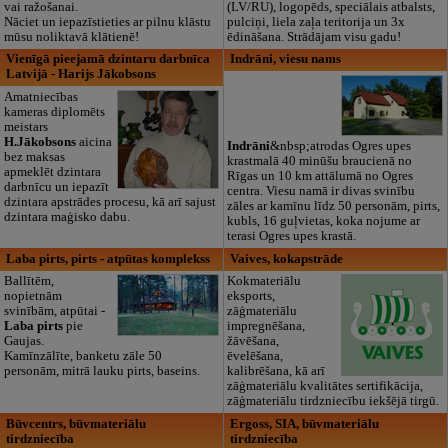
vai ražošanai.
(LV/RU), logopēds, speciālais atbalsts,
Nāciet un iepazīstieties ar pilnu klāstu
pulciņi, liela zaļa teritorija un 3x
mūsu noliktavā klātienē!
ēdināšana. Strādājam visu gadu!
Vienīgā pieejamā dzintaru darbnīca
Indrāni, viesu nams
Latvijā - Harijs Jākobsons
Amatniecības
kameras diplomēts
meistars
H.Jākobsons
aicina
Indrāni
&nbsp;atrodas Ogres upes
bez maksas
krastmalā 40 minūšu braucienā no
apmeklēt dzintara
Rīgas un 10 km attālumā no Ogres
darbnīcu un iepazīt
centra. Viesu namā ir divas svinību
dzintara apstrādes procesu, kā arī sajust
zāles ar kamīnu līdz 50 personām, pirts,
dzintara maģisko dabu.
kubls, 16 guļvietas, koka nojume ar
terasi Ogres upes krastā.
Laba pirts, pirts - atpūtas komplekss
Vaives, kokapstrāde
Ballītēm,
Kokmateriālu
nopietnām
eksports,
svinībām, atpūtai -
zāģmateriālu
Laba pirts
pie
impregnēšana,
Gaujas.
žāvēšana,
Kamīnzālīte, banketu zāle 50
ēvelēšana,
personām, mitrā lauku pirts, baseins.
kalibrēšana, kā arī
zāģmateriālu kvalitātes sertifikācija,
zāģmateriālu tirdzniecību iekšējā tirgū.
Būvcentrs, būvmateriālu
Ergoss, SIA, būvmateriālu
tirdzniecība
tirdzniecība