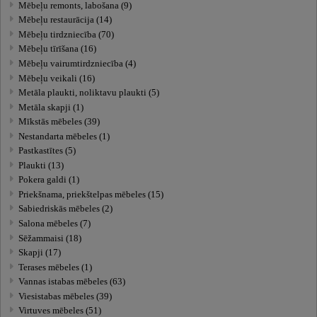
Mēbeļu remonts, labošana (9)
Mēbeļu restaurācija (14)
Mēbeļu tirdzniecība (70)
Mēbeļu tīrīšana (16)
Mēbeļu vairumtirdzniecība (4)
Mēbeļu veikali (16)
Metāla plaukti, noliktavu plaukti (5)
Metāla skapji (1)
Mīkstās mēbeles (39)
Nestandarta mēbeles (1)
Pastkastītes (5)
Plaukti (13)
Pokera galdi (1)
Priekšnama, priekštelpas mēbeles (15)
Sabiedriskās mēbeles (2)
Salona mēbeles (7)
Sēžammaisi (18)
Skapji (17)
Terases mēbeles (1)
Vannas istabas mēbeles (63)
Viesistabas mēbeles (39)
Virtuves mēbeles (51)