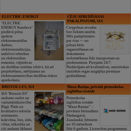
ELECTRIC ENERGY
CĒSU APBEDĪŠANAS
PAKALPOJUMI, SIA
"ELECTRIC
ENERGY Kandava"
Cieņpilnas atvadas
piedāvā pilna
bez liekām raizēm.
spektra
Mēs parūpēsimies
elektromontāžas
par visu — no
darbus,
pilnas bēru
elektroinstalācijas,
organizēšanas un
sadzīves tehnikas
dokumentu
un elektronikas
noformēšanas līdz transportam un
remontu, vājstrāvas
piederumiem. Pieejami 24/7.
un drošības sistēmu izbūvi, kā arī
Piedāvājam arī kvalitatīvas, autentiskas
projektēšanu, mērījumus un
tautiskās segas aizgājēja piemiņas
elektrosaimniecības drošības riskus
godināšanai.
apsekošanu.
BRISTOLS ES, SIA
Maza Rasiņa, privātā pirmsskolas
izglītības iestāde
SIA "Bristols ES"
audumu outlet un
Pirmsskolas
vairumtirdzniecība
izglītības iestāde
Rīgā. Plašs un
“Maza Rasiņa” –
kvalitatīvs tekstila
privātais bērnudārzs
sortiments:
Pārdaugavā,
kokvilna, lins, zīds,
Zasulaukā, bērniem
vilna, trikotāža un
no 10 mēnešiem
citi audumi šūšanai
līdz 6 gadiem. Licencētas programmas