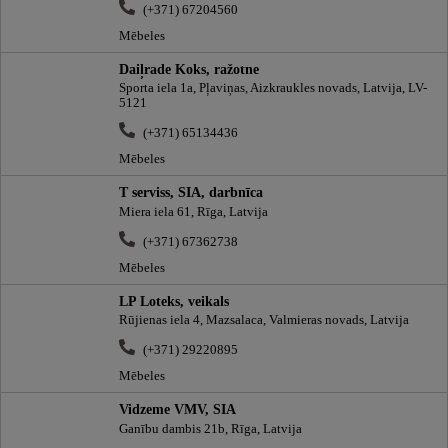
(+371) 67204560
Mēbeles
Daiļrade Koks, ražotne
Sporta iela 1a, Pļaviņas, Aizkraukles novads, Latvija, LV-
5121
(+371) 65134436
Mēbeles
T serviss, SIA, darbnīca
Miera iela 61, Rīga, Latvija
(+371) 67362738
Mēbeles
LP Loteks, veikals
Rūjienas iela 4, Mazsalaca, Valmieras novads, Latvija
(+371) 29220895
Mēbeles
Vidzeme VMV, SIA
Ganību dambis 21b, Rīga, Latvija