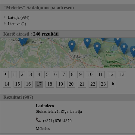
"Mēbeles" Sadalījums pa adresēm
Latvija (984)
Lietuva (2)
Kartē atrasti :
246 rezultāti
1
2
3
4
5
6
7
8
9
10
11
12
13
14
15
16
17
18
19
20
21
22
23
Rezultāti (997)
Latindeco
Slokas iela 21, Rīga, Latvija
(+371) 67614370
Mēbeles