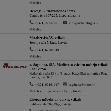
Mēbeles
Hercogs L, tirdzniecības nams
Ganību iela 197/205, Liepāja, Latvija
(+371) 27757201
info@mebelutirgus.lv
Mēbeles
Metālserviss AS, veikals
Stopiņu iela 5, Rīga, Latvija
(+371) 67582849
Mēbeles
a. Sagdiana, SIA, Mazlietotu zviedru mēbeļu veikals
- noliktava
Katlakalna iela 13 k.1 (3. stāvs, bāzes Eksi teritorijā), Rīga,
Latvija, LV-1073
(+371) 67161617
sagdiana@inbox.lv
Mēbeles, Biroja mēbeles, Galdi, Krēsli
Eiropas mēbeles un durvis, veikals
Lubānas iela 78a, Rīga, Latvija