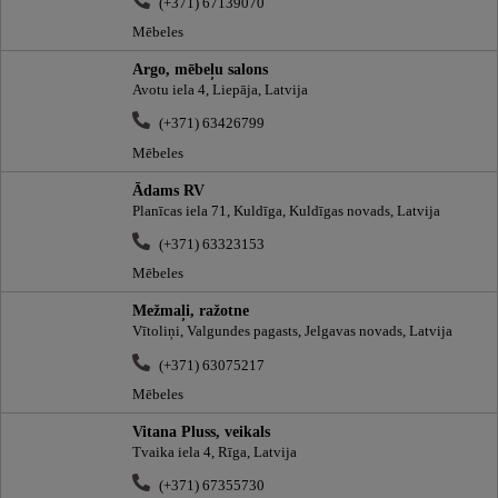
(+371) 67139070
Mēbeles
Argo, mēbeļu salons
Avotu iela 4, Liepāja, Latvija
(+371) 63426799
Mēbeles
Ādams RV
Planīcas iela 71, Kuldīga, Kuldīgas novads, Latvija
(+371) 63323153
Mēbeles
Mežmaļi, ražotne
Vītoliņi, Valgundes pagasts, Jelgavas novads, Latvija
(+371) 63075217
Mēbeles
Vitana Pluss, veikals
Tvaika iela 4, Rīga, Latvija
(+371) 67355730