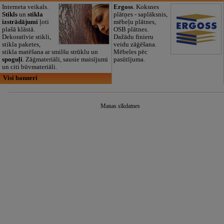
Interneta veikals.
Ergoss
. Koksnes
Stikls
un
stikla
plātņes - saplāksnis,
izstrādājumi
ļoti
mēbeļu plātnes,
plašā klāstā.
OSB plātnes.
Dekoratīvie stikli,
Dažādu finieru
stikla paketes,
veidu zāģēšana.
stikla matēšana ar smilšu strūklu un
Mēbeles pēc
spoguļi
. Zāģmateriāli, sausie maisījumi
pasūtījuma.
un citi būvmateriāli.
Visi banneri
Manas sīkdatnes