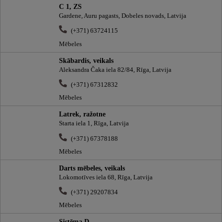
C 1, ZS
Gardene, Auru pagasts, Dobeles novads, Latvija
(+371) 63724115
Mēbeles
Skābardis, veikals
Aleksandra Čaka iela 82/84, Rīga, Latvija
(+371) 67312832
Mēbeles
Latrek, ražotne
Starta iela 1, Rīga, Latvija
(+371) 67378188
Mēbeles
Darts mēbeles, veikals
Lokomotīves iela 68, Rīga, Latvija
(+371) 29207834
Mēbeles
Sistēma D