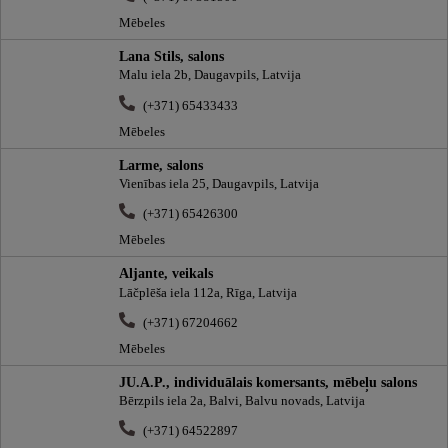
Mēbeles
Lana Stils, salons
Malu iela 2b, Daugavpils, Latvija
(+371) 65433433
Mēbeles
Larme, salons
Vienības iela 25, Daugavpils, Latvija
(+371) 65426300
Mēbeles
Aljante, veikals
Lāčplēša iela 112a, Rīga, Latvija
(+371) 67204662
Mēbeles
JU.A.P., individuālais komersants, mēbeļu salons
Bērzpils iela 2a, Balvi, Balvu novads, Latvija
(+371) 64522897