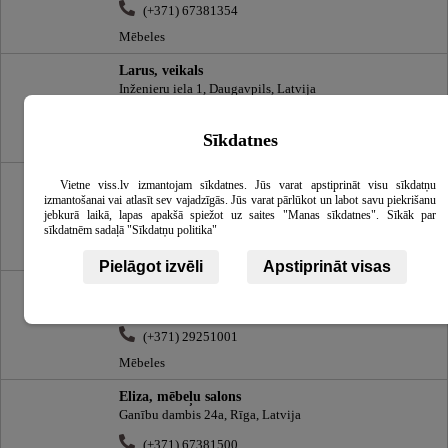
(+371) 67381354
Mēbeles
Larus, veikals
Inženieru iela 1, Daugavpils, Latvija
(+371) 65440399
Sīkdatnes
Mēbeles
Reāte
Vietne viss.lv izmantojam sīkdatnes. Jūs varat apstiprināt visu sīkdatņu
Lāčplēša iela 41 6.st., Rīga, Latvija
izmantošanai vai atlasīt sev vajadzīgās. Jūs varat pārlūkot un labot savu piekrišanu
jebkurā laikā, lapas apakšā spiežot uz saites "Manas sīkdatnes". Sīkāk par
(+371) 67289848
sīkdatnēm sadaļā "Sīkdatņu politika"
Mēbeles
Pielāgot izvēli
Apstiprināt visas
Mēbeles, veikals
Cieceres iela 2, Skrunda, Kuldīgas novads, Latvija
(+371) 29251001
Mēbeles
Eliza, mēbeļu salons
Ganību dambis 24a, Rīga, Latvija
(+371) 67381500