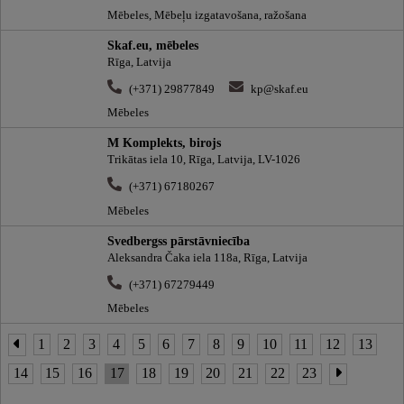
Mēbeles, Mēbeļu izgatavošana, ražošana
Skaf.eu, mēbeles
Rīga, Latvija
(+371) 29877849
kp@skaf.eu
Mēbeles
M Komplekts, birojs
Trikātas iela 10, Rīga, Latvija, LV-1026
(+371) 67180267
Mēbeles
Svedbergss pārstāvniecība
Aleksandra Čaka iela 118a, Rīga, Latvija
(+371) 67279449
Mēbeles
1
2
3
4
5
6
7
8
9
10
11
12
13
14
15
16
17
18
19
20
21
22
23