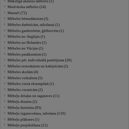
Mākslīgā akmens mēbeles (1)
Masīvkoka mēbeles (24)
Matrači (72)
Mēbeles bērnudārziem (3)
Mēbeles darbnīcām, ražošanai (1)
Mēbeles garderobēm, ģērbtuvēm (1)
Mēbeles no Anglijas (1)
Mēbeles no Holandes (1)
Mēbeles no Vācijas (1)
Mēbeles pasākumiem (1)
Mēbeles pēc individuālā pasūtījuma (20)
Mēbeles restorāniem un kafejnīcām (2)
Mēbeles skolām (4)
Mēbeles veikaliem (5)
Mēbeles vienā eksemplārā (1)
Mēbeles viesnīcām (2)
Mēbeļu detaļas un sagataves (11)
Mēbeļu dizains (2)
Mēbeļu furnitūra (93)
Mēbeļu izgatavošana, ražošana (110)
Mēbeļu plāksnes (1)
Mēbeļu projektēšana (12)