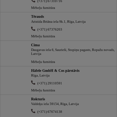
(+371) 67310716
Mēbeļu furnitūra
Tērauds
Aristida Briāna iela 9k.1, Rīga, Latvija
(+371) 67376203
Mēbeļu furnitūra
Cima
Daugavas iela 6, Saurieši, Stopiņu pagasts, Ropažu novads,
Latvija
Mēbeļu furnitūra
Häfele GmbH & Cos pārstāvis
Rīga, Latvija
(+371) 29110591
Mēbeļu furnitūra
Rokturis
Valdeķu iela 59154, Rīga, Latvija
(+371) 67674138