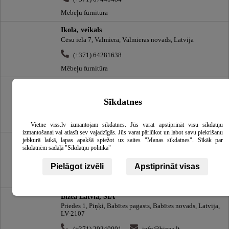
Mēbeļu furnitūra
Ikola, veikals
Cēsu iela 7, Valmiera, Valmieras novads, Latvija
(+371) 64281638
Mēbeļu furnitūra
Mēbeļu detaļas, veikals
Raiņa iela 10a, Valmiera, Valmieras novads, Latvija
Sīkdatnes
(+371) 64281042
Mēbeļu furnitūra
Vietne viss.lv izmantojam sīkdatnes. Jūs varat apstiprināt visu sīkdatņu
izmantošanai vai atlasīt sev vajadzīgās. Jūs varat pārlūkot un labot savu piekrišanu
jebkurā laikā, lapas apakšā spiežot uz saites "Manas sīkdatnes". Sīkāk par
Hetla
sīkdatnēm sadaļā "Sīkdatņu politika"
Brīvības gatve 208, Rīga, Latvija
Pielāgot izvēli
Apstiprināt visas
(+371) 67801046
andris@hetla.lv
Mēbeļu furnitūra
Bizea Latvia, SIA
Priedes 1, Piņķi, Babītes pagasts, Babītes novads, Latvija,
LV-2107