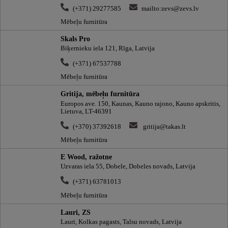
(+371) 29277585
mailto:zevs@zevs.lv
Mēbeļu furnitūra
Skals Pro
Biķernieku iela 121, Rīga, Latvija
(+371) 67537788
Mēbeļu furnitūra
Gritija, mēbeļu furnitūra
Europos ave. 150, Kaunas, Kauno rajono, Kauno apskritis,
Lietuva, LT-46391
(+370) 37392618
gritija@takas.lt
Mēbeļu furnitūra
E Wood, ražotne
Uzvaras iela 55, Dobele, Dobeles novads, Latvija
(+371) 63781013
Mēbeļu furnitūra
Lauri, ZS
Lauri, Kolkas pagasts, Talsu novads, Latvija