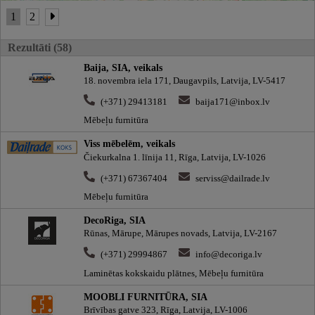
1
2
Rezultāti (58)
Baija, SIA, veikals
18. novembra iela 171, Daugavpils, Latvija, LV-5417
(+371) 29413181
baija171@inbox.lv
Mēbeļu furnitūra
Viss mēbelēm, veikals
Čiekurkalna 1. līnija 11, Rīga, Latvija, LV-1026
(+371) 67367404
serviss@dailrade.lv
Mēbeļu furnitūra
DecoRiga, SIA
Rūnas, Mārupe, Mārupes novads, Latvija, LV-2167
(+371) 29994867
info@decoriga.lv
Laminētas kokskaidu plātnes, Mēbeļu furnitūra
MOOBLI FURNITŪRA, SIA
Brīvības gatve 323, Rīga, Latvija, LV-1006