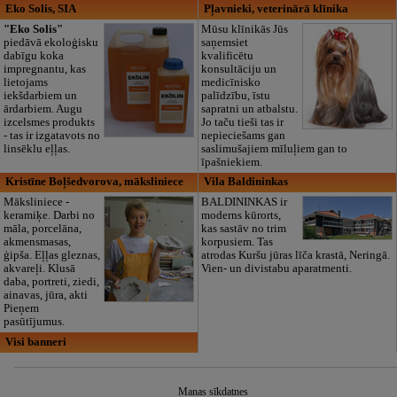
Eko Solis, SIA
Pļavnieki, veterinārā klīnika
"Eko Solis"
Mūsu klīnikās Jūs
piedāvā ekoloģisku
saņemsiet
dabīgu koka
kvalificētu
impregnantu, kas
konsultāciju un
lietojams
medicīnisko
iekšdarbiem un
palīdzību, īstu
ārdarbiem. Augu
sapratni un atbalstu.
izcelsmes produkts
Jo taču tieši tas ir
- tas ir izgatavots no
nepieciešams gan
linsēklu eļļas.
saslimušajiem mīluļiem gan to
īpašniekiem.
Kristīne Boļšedvorova, māksliniece
Vila Baldininkas
Māksliniece -
BALDININKAS ir
keramiķe. Darbi no
moderns kūrorts,
māla, porcelāna,
kas sastāv no trim
akmensmasas,
korpusiem. Tas
ģipša. Eļļas gleznas,
atrodas Kuršu jūras līča krastā, Neringā.
akvareļi. Klusā
Vien- un divistabu aparatmenti.
daba, portreti, ziedi,
ainavas, jūra, akti
Pieņem
pasūtījumus.
Visi banneri
Manas sīkdatnes