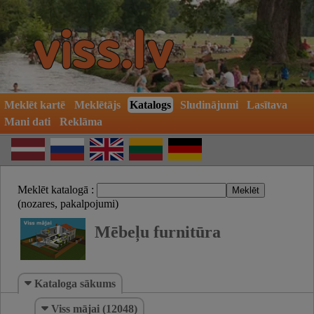
Meklēt kartē
Meklētājs
Katalogs
Sludinājumi
Lasītava
Mani dati
Reklāma
Meklēt katalogā :
(nozares, pakalpojumi)
Mēbeļu furnitūra
Kataloga sākums
Viss mājai (12048)