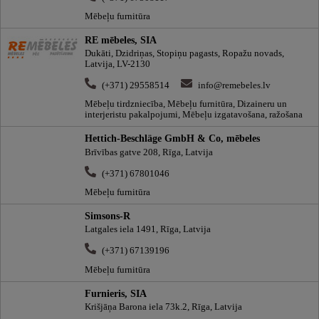
Mēbeļu furnitūra
RE mēbeles, SIA
Dukāti, Dzidriņas, Stopiņu pagasts, Ropažu novads,
Latvija, LV-2130
(+371) 29558514
info@remebeles.lv
Mēbeļu tirdzniecība, Mēbeļu furnitūra, Dizaineru un
interjeristu pakalpojumi, Mēbeļu izgatavošana, ražošana
Hettich-Beschläge GmbH & Co, mēbeles
Brīvības gatve 208, Rīga, Latvija
(+371) 67801046
Mēbeļu furnitūra
Simsons-R
Latgales iela 1491, Rīga, Latvija
(+371) 67139196
Mēbeļu furnitūra
Furnieris, SIA
Krišjāņa Barona iela 73k.2, Rīga, Latvija