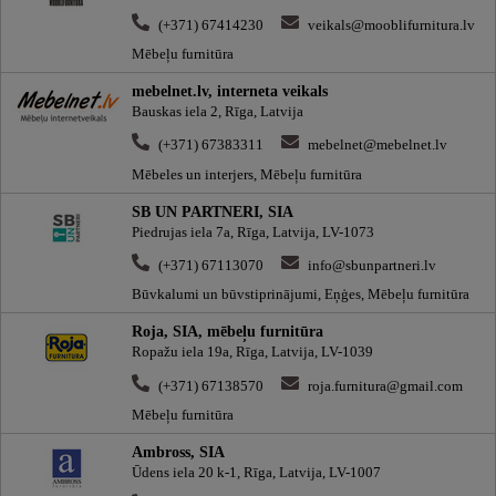
(+371) 67414230
veikals@mooblifurnitura.lv
Mēbeļu furnitūra
mebelnet.lv, interneta veikals
Bauskas iela 2, Rīga, Latvija
(+371) 67383311
mebelnet@mebelnet.lv
Mēbeles un interjers, Mēbeļu furnitūra
SB UN PARTNERI, SIA
Piedrujas iela 7a, Rīga, Latvija, LV-1073
(+371) 67113070
info@sbunpartneri.lv
Būvkalumi un būvstiprinājumi, Eņģes, Mēbeļu furnitūra
Roja, SIA, mēbeļu furnitūra
Ropažu iela 19a, Rīga, Latvija, LV-1039
(+371) 67138570
roja.furnitura@gmail.com
Mēbeļu furnitūra
Ambross, SIA
Ūdens iela 20 k-1, Rīga, Latvija, LV-1007