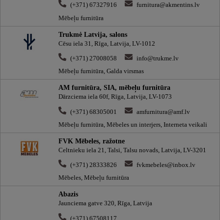
(+371) 67327916
furnitura@akmentins.lv
Mēbeļu furnitūra
Trukmė Latvija, salons
Cēsu iela 31, Rīga, Latvija, LV-1012
(+371) 27008058
info@trukme.lv
Mēbeļu furnitūra, Galda virsmas
AM furnitūra, SIA, mēbeļu furnitūra
Dārzciema iela 60f, Rīga, Latvija, LV-1073
(+371) 68305001
amfurnitura@amf.lv
Mēbeļu furnitūra, Mēbeles un interjers, Interneta veikali
FVK Mēbeles, ražotne
Celtnieku iela 21, Talsi, Talsu novads, Latvija, LV-3201
(+371) 28333826
fvkmebeles@inbox.lv
Mēbeles, Mēbeļu furnitūra
Abazis
Jaunciema gatve 320, Rīga, Latvija
(+371) 67508117