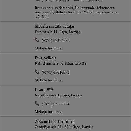
(+371) 29240001
info@bizea.lt
Instrumenti un darbarīki, Kokapstrādes iekārtas un
instrumenti, Mēbeļu furnitūra, Mēbeļu izgatavošana,
ražošana
Mēbeļu metāla detaļas
Duntes iela 11, Rīga, Latvija
(+371) 67374272
Mēbeļu furnitūra
Birs, veikals
Kalnciema iela 40, Rīga, Latvija
(+371) 67610976
Mēbeļu furnitūra
Insan, SIA
Rēzeknes iela 1, Rīga, Latvija
(+371) 67138324
Mēbeļu furnitūra
Zevs mēbeļu furnitūra
Zvaigžņu iela 26 - 603, Rīga, Latvija