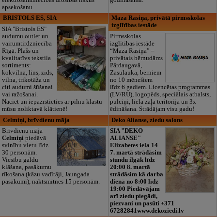
apsekošanu.
BRISTOLS ES, SIA
Maza Rasiņa, privātā pirmsskolas
izglītības iestāde
SIA "Bristols ES"
audumu outlet un
Pirmsskolas
vairumtirdzniecība
izglītības iestāde
Rīgā. Plašs un
“Maza Rasiņa” –
kvalitatīvs tekstila
privātais bērnudārzs
sortiments:
Pārdaugavā,
kokvilna, lins, zīds,
Zasulaukā, bērniem
vilna, trikotāža un
no 10 mēnešiem
citi audumi šūšanai
līdz 6 gadiem. Licencētas programmas
vai ražošanai.
(LV/RU), logopēds, speciālais atbalsts,
Nāciet un iepazīstieties ar pilnu klāstu
pulciņi, liela zaļa teritorija un 3x
mūsu noliktavā klātienē!
ēdināšana. Strādājam visu gadu!
Celmiņi, brīvdienu māja
Deko Alianse, ziedu salons
Brīvdienu māja
SIA "DEKO
Celmiņi
piedāvā
ALIANSE"
svinību vietu līdz
Elizabetes iela 14
30 personām.
7. martā strādāsim
Viesību galdu
stundu ilgāk līdz
klāšana, pasākumu
20:00 8. martā
rīkošana (kāzu vadītāji, Jaungada
strādāsim kā darba
pasākumi), naktsmītnes 15 personām.
dienā no 8:00 līdz
19:00 Piedāvājam
arī ziedu piegādi,
piezvani un pasūti +371
67282841www.dekoziedi.lv