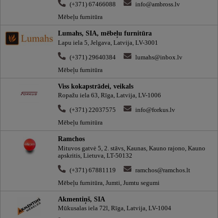
(+371) 67466088
info@ambross.lv
Mēbeļu furnitūra
Lumahs, SIA, mēbeļu furnitūra
Lapu iela 5, Jelgava, Latvija, LV-3001
(+371) 29640384
lumahs@inbox.lv
Mēbeļu furnitūra
Viss kokapstrādei, veikals
Ropažu iela 63, Rīga, Latvija, LV-1006
(+371) 22037575
info@forkus.lv
Mēbeļu furnitūra
Ramchos
Mituvos gatvė 5, 2. stāvs, Kaunas, Kauno rajono, Kauno
apskritis, Lietuva, LT-50132
(+371) 67881119
ramchos@ramchos.lt
Mēbeļu furnitūra, Jumti, Jumtu segumi
Akmentiņš, SIA
Mūkusalas iela 72l, Rīga, Latvija, LV-1004