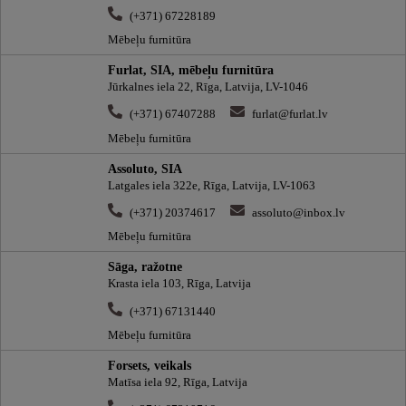
(+371) 67228189
Mēbeļu furnitūra
Furlat, SIA, mēbeļu furnitūra
Jūrkalnes iela 22, Rīga, Latvija, LV-1046
(+371) 67407288
furlat@furlat.lv
Mēbeļu furnitūra
Assoluto, SIA
Latgales iela 322e, Rīga, Latvija, LV-1063
(+371) 20374617
assoluto@inbox.lv
Mēbeļu furnitūra
Sāga, ražotne
Krasta iela 103, Rīga, Latvija
(+371) 67131440
Mēbeļu furnitūra
Forsets, veikals
Matīsa iela 92, Rīga, Latvija