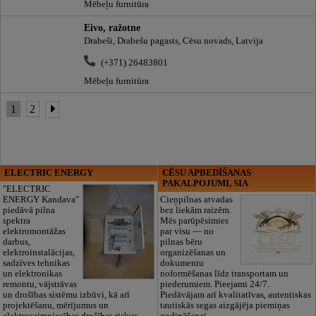
Mēbeļu furnitūra
Eivo, ražotne
Drabeši, Drabešu pagasts, Cēsu novads, Latvija
(+371) 26483801
Mēbeļu furnitūra
1
2
ELECTRIC ENERGY
CĒSU APBEDĪŠANAS
PAKALPOJUMI, SIA
"ELECTRIC
ENERGY Kandava"
Cieņpilnas atvadas
piedāvā pilna
bez liekām raizēm.
spektra
Mēs parūpēsimies
elektromontāžas
par visu — no
darbus,
pilnas bēru
elektroinstalācijas,
organizēšanas un
sadzīves tehnikas
dokumentu
un elektronikas
noformēšanas līdz transportam un
remontu, vājstrāvas
piederumiem. Pieejami 24/7.
un drošības sistēmu izbūvi, kā arī
Piedāvājam arī kvalitatīvas, autentiskas
projektēšanu, mērījumus un
tautiskās segas aizgājēja piemiņas
elektrosaimniecības drošības riskus
godināšanai.