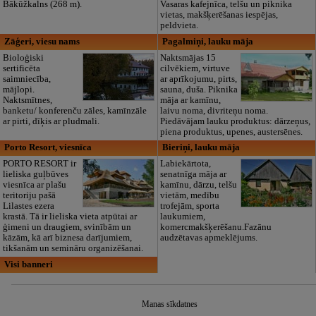
Bākūžkalns (268 m).
Vasaras kafejnīca, telšu un piknika
vietas, makšķerēšanas iespējas,
peldvieta.
Zāģeri, viesu nams
Pagalmiņi, lauku māja
Bioloģiski
Naktsmājas 15
sertificēta
cilvēkiem, virtuve
saimniecība,
ar aprīkojumu, pirts,
mājlopi.
sauna, duša. Piknika
Naktsmītnes,
māja ar kamīnu,
banketu/ konferenču zāles, kamīnzāle
laivu noma, divriteņu noma.
ar pirti, dīķis ar pludmali.
Piedāvājam lauku produktus: dārzeņus,
piena produktus, upenes, austersēnes.
Porto Resort, viesnīca
Bieriņi, lauku māja
PORTO RESORT ir
Labiekārtota,
lieliska guļbūves
senatnīga māja ar
viesnīca ar plašu
kamīnu, dārzu, telšu
teritoriju pašā
vietām, medību
Lilastes ezera
trofejām, sporta
krastā. Tā ir lieliska vieta atpūtai ar
laukumiem,
ģimeni un draugiem, svinībām un
komercmakšķerēšanu.Fazānu
kāzām, kā arī biznesa darījumiem,
audzētavas apmeklējums.
tikšanām un semināru organizēšanai.
Visi banneri
Manas sīkdatnes