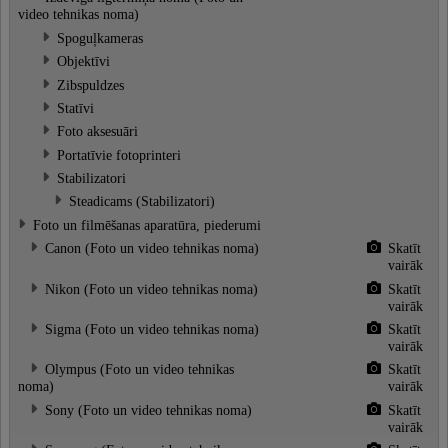
video tehnikas noma)
Spoguļkameras
Objektīvi
Zibspuldzes
Statīvi
Foto aksesuāri
Portatīvie fotoprinteri
Stabilizatori
Steadicams (Stabilizatori)
Foto un filmēšanas aparatūra, piederumi
Canon (Foto un video tehnikas noma)
Skatīt
vairāk
Nikon (Foto un video tehnikas noma)
Skatīt
vairāk
Sigma (Foto un video tehnikas noma)
Skatīt
vairāk
Olympus (Foto un video tehnikas
Skatīt
noma)
vairāk
Sony (Foto un video tehnikas noma)
Skatīt
vairāk