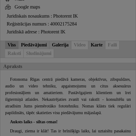
Google maps
Juridiskais nosaukums : Photorent IK
Reģistrācijas numurs : 40002175284
Juridiskā adrese : Photorent IK
Viss
Piedāvājumi
Galerija
Video
Karte
Faili
Raksti
Sludinājumi
Apraksts
Fotonoma Rīgas centrā piedāvā kameras, objektīvus, zibspuldzes,
audio un video tehniku, apgaismojumu un citus aksesuārus
profesionāļiem un amatieriem. Pastāvīgajiem klientiem un īrei
ilgtermiņā atlaides. Nekautrējaties zvanīt vai rakstīt - konsultēšu un
atradīsim Jums piemērotāko fototehniku. Nomas klāsts tiek regulāri
papildināts, tāpēc skatieties visu piedāvājumu mājaslapā.
Auksts laiks - siltas cenas!
Draugi, ziema ir klāt! Tas ir brīnišķīgs laiks, lai uztaisītu pasakainu