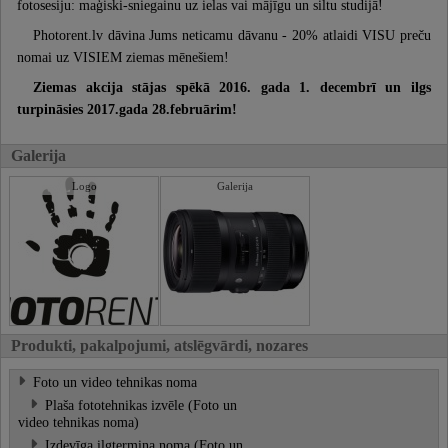
fotosesiju: maģiski-sniegainu uz ielas vai mājīgu un siltu studijā!
Photorent.lv dāvina Jums neticamu dāvanu - 20% atlaidi VISU preču
nomai uz VISIEM ziemas mēnešiem!
Ziemas akcija stājas spēkā 2016. gada 1. decembrī un ilgs
turpināsies 2017.gada 28.februārim!
Galerija
Logo
Galerija
Produkti, pakalpojumi, atslēgvārdi, nozares
Foto un video tehnikas noma
Plaša fototehnikas izvēle (Foto un
video tehnikas noma)
Izdevīga ilgtermiņa noma (Foto un