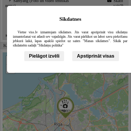
Samyang (Foto un video tehnikas
Skatīt
noma)
vairāk
GoPro (Foto un video tehnikas noma)
Skatīt
vairāk
Sīkdatnes
Instax (Foto un video tehnikas noma)
Skatīt
vairāk
Vietne viss.lv izmantojam sīkdatnes. Jūs varat apstiprināt visu sīkdatņu
Audio un videotehnika
izmantošanai vai atlasīt sev vajadzīgās. Jūs varat pārlūkot un labot savu piekrišanu
jebkurā laikā, lapas apakšā spiežot uz saites "Manas sīkdatnes". Sīkāk par
Karte
sīkdatnēm sadaļā "Sīkdatņu politika"
Pielāgot izvēli
Apstiprināt visas
+
−