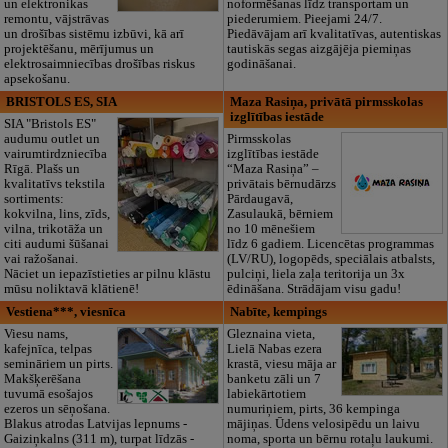
un elektronikas
noformēšanas līdz transportam un
remontu, vājstrāvas
piederumiem. Pieejami 24/7.
un drošības sistēmu izbūvi, kā arī
Piedāvājam arī kvalitatīvas, autentiskas
projektēšanu, mērījumus un
tautiskās segas aizgājēja piemiņas
elektrosaimniecības drošības riskus
godināšanai.
apsekošanu.
BRISTOLS ES, SIA
Maza Rasiņa, privātā pirmsskolas
izglītības iestāde
SIA "Bristols ES"
audumu outlet un
Pirmsskolas
vairumtirdzniecība
izglītības iestāde
Rīgā. Plašs un
“Maza Rasiņa” –
kvalitatīvs tekstila
privātais bērnudārzs
sortiments:
Pārdaugavā,
kokvilna, lins, zīds,
Zasulaukā, bērniem
vilna, trikotāža un
no 10 mēnešiem
citi audumi šūšanai
līdz 6 gadiem. Licencētas programmas
vai ražošanai.
(LV/RU), logopēds, speciālais atbalsts,
Nāciet un iepazīstieties ar pilnu klāstu
pulciņi, liela zaļa teritorija un 3x
mūsu noliktavā klātienē!
ēdināšana. Strādājam visu gadu!
Vestiena***, viesnīca
Nabīte, kempings
Viesu nams,
Gleznaina vieta,
kafejnīca, telpas
Lielā Nabas ezera
semināriem un pirts.
krastā, viesu māja ar
Makšķerēšana
banketu zāli un 7
tuvumā esošajos
labiekārtotiem
ezeros un sēņošana.
numuriņiem, pirts, 36 kempinga
Blakus atrodas Latvijas lepnums -
mājiņas. Ūdens velosipēdu un laivu
Gaiziņkalns (311 m), turpat līdzās -
noma, sporta un bērnu rotaļu laukumi.