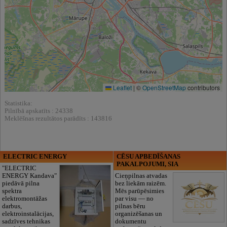
Leaflet
|
©
OpenStreetMap
contributors
Statistika:
Pilnībā apskatīts : 24338
Meklēšnas rezultātos parādīts : 143816
ELECTRIC ENERGY
CĒSU APBEDĪŠANAS
PAKALPOJUMI, SIA
"ELECTRIC
ENERGY Kandava"
Cieņpilnas atvadas
piedāvā pilna
bez liekām raizēm.
spektra
Mēs parūpēsimies
elektromontāžas
par visu — no
darbus,
pilnas bēru
elektroinstalācijas,
organizēšanas un
sadzīves tehnikas
dokumentu