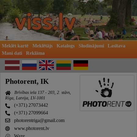
Meklēt kartē
Meklētājs
Katalogs
Sludinājumi
Lasītava
Mani dati
Reklāma
Photorent, IK
Brīvības iela 137 - 203, 2. stāvs,
Rīga, Latvija, LV-1001
(+371) 27073442
(+371) 27099664
photorentriga@gmail.com
www.photorent.lv
Waze