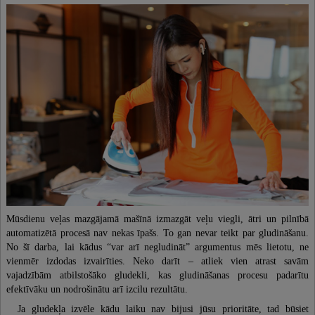
Mūsdienu veļas mazgājamā mašīnā izmazgāt veļu viegli, ātri un pilnībā
automatizētā procesā nav nekas īpašs. To gan nevar teikt par gludināšanu.
No šī darba, lai kādus “var arī negludināt” argumentus mēs lietotu, ne
vienmēr izdodas izvairīties. Neko darīt – atliek vien atrast savām
vajadzībām atbilstošāko gludekli, kas gludināšanas procesu padarītu
efektīvāku un nodrošinātu arī izcilu rezultātu.
Ja gludekļa izvēle kādu laiku nav bijusi jūsu prioritāte, tad būsiet