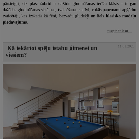
pārsteigti, cik plašs šobrīd ir dažādu gludināšanas ierīču klāsts – ir gan
dažādas gludināšanas sistēmas, tvaicēšanas statīvi, rokās paņemami apģērbu
tvaicētāji, kas izskatās kā fēni, bezvadu gludekļi un liels
klasisko modeļu
piedāvājums.
turpināt lasīt ...
11.01.2023
Kā iekārtot spēļu istabu ģimenei un
viesiem?