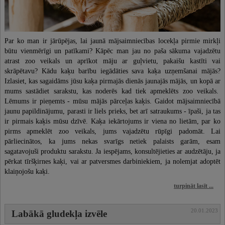
Par ko man ir jārūpējas, lai jaunā mājsaimniecības locekļa pirmie mirkļi
būtu vienmērīgi un patīkami? Kāpēc man jau no paša sākuma vajadzētu
atrast zoo veikals un aprīkot māju ar guļvietu, pakaišu kastīti vai
skrāpētavu? Kādu kaķu barību iegādāties sava kaķa uzņemšanai mājās?
Izlasiet, kas sagaidāms jūsu kaķa pirmajās dienās jaunajās mājās, un kopā ar
mums sastādiet sarakstu, kas noderēs kad tiek apmeklēts zoo veikals.
Lēmums ir pieņemts - mūsu mājās pārceļas kaķis. Gaidot mājsaimniecībā
jaunu papildinājumu, parasti ir liels prieks, bet arī satraukums - īpaši, ja tas
ir pirmais kaķis mūsu dzīvē. Kaķa iekārtojums ir viena no lietām, par ko
pirms apmeklēt zoo veikals, jums vajadzētu rūpīgi padomāt. Lai
pārliecinātos, ka jums nekas svarīgs netiek palaists garām, esam
sagatavojuši produktu sarakstu. Ja iespējams, konsultējieties ar audzētāju, ja
pērkat tīršķirnes kaķi, vai ar patversmes darbiniekiem, ja nolemjat adoptēt
klaiņojošu kaķi.
turpināt lasīt ...
20.01.2023
Labākā gludekļa izvēle