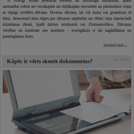
Ir svarīgi svinēt jebkurus svētkus un nozīmīgu notikumu, īpašu
uzmanību veltot sev tuvākajām un mīļākajām sievietēm un pārsteidzot viņas
ar rūpīgi izvēlētu dāvanu. Ikviena dāvana, lai cik maza vai grandioza tā
būtu, demonstrē jūsu rūpes par dāvanas saņēmēju un vēlmi viņu iepriecināt
dzimšanas dienā, īpašā dzīves notikumā vai Ziemassvētkos. Dāvanas
vērtībai un izmēram nav nozīmes – svarīgākais ir tās sagādāšanas un
pasniegšanas žests.
turpināt lasīt ...
20.12.2022
Kāpēc ir vērts skenēt dokumentus?