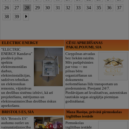
26
27
28
29
30
31
32
33
34
35
36
37
38
39
ELECTRIC ENERGY
CĒSU APBEDĪŠANAS
PAKALPOJUMI, SIA
"ELECTRIC
ENERGY Kandava"
Cieņpilnas atvadas
piedāvā pilna
bez liekām raizēm.
spektra
Mēs parūpēsimies
elektromontāžas
par visu — no
darbus,
pilnas bēru
elektroinstalācijas,
organizēšanas un
sadzīves tehnikas
dokumentu
un elektronikas
noformēšanas līdz transportam un
remontu, vājstrāvas
piederumiem. Pieejami 24/7.
un drošības sistēmu izbūvi, kā arī
Piedāvājam arī kvalitatīvas, autentiskas
projektēšanu, mērījumus un
tautiskās segas aizgājēja piemiņas
elektrosaimniecības drošības riskus
godināšanai.
apsekošanu.
BRISTOLS ES, SIA
Maza Rasiņa, privātā pirmsskolas
izglītības iestāde
SIA "Bristols ES"
audumu outlet un
Pirmsskolas
vairumtirdzniecība
izglītības iestāde