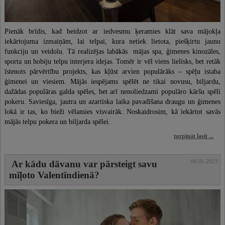
Pienāk brīdis, kad beidzot ar iedvesmu ķeramies klāt sava mājokļa
iekārtojuma izmaiņām, lai telpai, kura netiek lietota, piešķirtu jaunu
funkciju un veidolu. Tā realizējas labākās mājas spa, ģimenes kinozāles,
sporta un hobiju telpu interjera idejas. Tomēr ir vēl viens lielisks, bet retāk
īstenots pārvērtību projekts, kas kļūst arvien populārāks – spēļu istaba
ģimenei un viesiem. Mājās iespējams spēlēt ne tikai novusu, biljardu,
dažādas populāras galda spēles, bet arī nenoliedzami populāro kāršu spēli
pokeru. Saviesīga, jautra un azartiska laika pavadīšana draugu un ģimenes
lokā ir tas, ko bieži vēlamies visvairāk. Noskaidrosim, kā iekārtot savās
mājās telpu pokera un biljarda spēlei.
turpināt lasīt ...
06.01.2023
Ar kādu dāvanu var pārsteigt savu
mīļoto Valentīndienā?