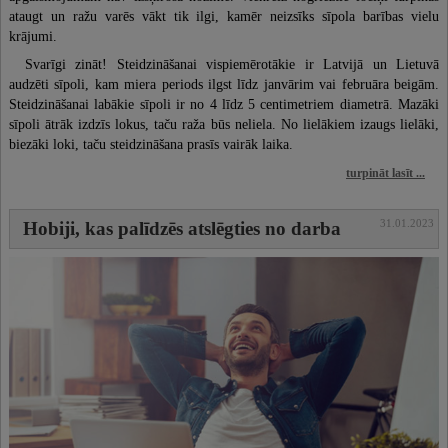
ataugt un ražu varēs vākt tik ilgi, kamēr neizsīks sīpola barības vielu
krājumi.
Svarīgi zināt! Steidzināšanai vispiemērotākie ir Latvijā un Lietuvā
audzēti sīpoli, kam miera periods ilgst līdz janvārim vai februāra beigām.
Steidzināšanai labākie sīpoli ir no 4 līdz 5 centimetriem diametrā. Mazāki
sīpoli ātrāk izdzīs lokus, taču raža būs neliela. No lielākiem izaugs lielāki,
biezāki loki, taču steidzināšana prasīs vairāk laika.
turpināt lasīt ...
31.01.2023
Hobiji, kas palīdzēs atslēgties no darba