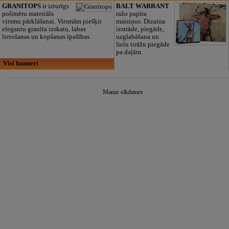
GRANITOPS
ir izturīgs
BALT WARRANT
polimēru materiāls
ražo papīra
virsmu pārklāšanai. Virsmām piešķir
maisiņus. Dizaina
elegantu granīta izskatu, labas
izstrāde, piegāde,
lietošanas un kopšanas īpašības.
uzglabāšana un
lielu tirāžu piegāde
pa daļām.
Visi banneri
Manas sīkdatnes