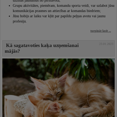
uzzinās jaunumus no pirmavota;
Grupu aktivitātes, piemēram, komandu sporta veidi, var uzlabot jūsu
komunikācijas prasmes un attiecības ar komandas biedriem;
Jūsu hobijs ar laiku var kļūt par papildu peļņas avotu vai jaunu
profesiju.
turpināt lasīt ...
23.01.2023
Kā sagatavoties kaķa uzņemšanai
mājās?