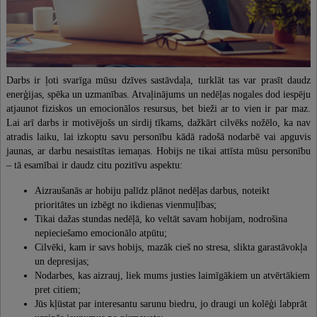
Darbs ir ļoti svarīga mūsu dzīves sastāvdaļa, turklāt tas var prasīt daudz
enerģijas, spēka un uzmanības. Atvaļinājums un nedēļas nogales dod iespēju
atjaunot fiziskos un emocionālos resursus, bet bieži ar to vien ir par maz.
Lai arī darbs ir motivējošs un sirdij tīkams, dažkārt cilvēks nožēlo, ka nav
atradis laiku, lai izkoptu savu personību kādā radošā nodarbē vai apguvis
jaunas, ar darbu nesaistītas iemaņas. Hobijs ne tikai attīsta mūsu personību
– tā esamībai ir daudz citu pozitīvu aspektu:
Aizraušanās ar hobiju palīdz plānot nedēļas darbus, noteikt
prioritātes un izbēgt no ikdienas vienmuļības;
Tikai dažas stundas nedēļā, ko veltāt savam hobijam, nodrošina
nepieciešamo emocionālo atpūtu;
Cilvēki, kam ir savs hobijs, mazāk cieš no stresa, slikta garastāvokļa
un depresijas;
Nodarbes, kas aizrauj, liek mums justies laimīgākiem un atvērtākiem
pret citiem;
Jūs kļūstat par interesantu sarunu biedru, jo draugi un kolēģi labprāt