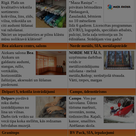
Rīgā. Plašs un
“Maza Rasiņa” –
kvalitatīvs tekstila
privātais bērnudārzs
sortiments:
Pārdaugavā,
kokvilna, lins, zīds,
Zasulaukā, bērniem
vilna, trikotāža un
no 10 mēnešiem
citi audumi šūšanai
līdz 6 gadiem. Licencētas programmas
vai ražošanai.
(LV/RU), logopēds, speciālais atbalsts,
Nāciet un iepazīstieties ar pilnu klāstu
pulciņi, liela zaļa teritorija un 3x
mūsu noliktavā klātienē!
ēdināšana. Strādājam visu gadu!
Bea aizkaru centrs, salons
Norde metāls, SIA, metālapstrāde
Aizkaru salona
Bea
.
NORDE METĀLS
,
Aizkaru un
uzņēmuma darbības
galdautu audumi,
veids ir
stangas, rullo,
metālizstrādājumu
vertikālās,
ražošana - melnā
horizontālās
metāla,&nbsp; nerūsējošā tērauda.
žalūzijas, aksesuāri un šūšanas
Vārti, trepes, margas
piederumi.
Dzīpari S, tekstila izstrādājumi
Campo, ūdenstūrisms
Dzīpars
piedāvā
Campo
. Viss par
roku darbu
laivošanu. Ūdens
izstrādājumus no
tūrisma maršruti,
lina un vilnas.
inventārs, noma,
Darbs tiek veikts uz
tirdzniecība. Kajali,
vecā tipa koka stellēm, kās redzamas
kanoe, smailītes.
brīvdabas muzejā.
Airēšanas skola.
Granitops
BV Pack, SIA, iepakojumi