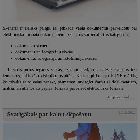
Skeneris ir lielisks palīgs, lai jebkāda veida dokumentus pārveidotu par
elektroniskā formāta dokumentiem. Skenerus var iedalīt trīs kategorijās:
dokumentu skeneri
dokumentu un fotogrāfiju skeneri
dokumentu, fotogrāfiju un fotofilmiņu skeneri
Ir vērts pirms iegādes saprast, kādam mērķim visbiežāk skeneris tiks
izmantots, lai iegūtu vislabāko rezultātu. Katram pirkumam ir kāds mērķis,
ko cilvēks ar to vēlas panākt, piemēram, atvieglot darbu ar dokumentiem,
maksimāli ātri tos no papīra formāta pārvēršot elektroniskā formātā.
turpināt lasīt ...
12.12.2022
Svarīgākais par kalnu slēpošanu