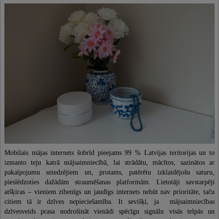
Mobilais mājas internets šobrīd pieejams 99 % Latvijas teritorijas un to
izmanto teju katrā mājsaimniecībā, lai strādātu, mācītos, sazinātos ar
pakalpojumu sniedzējiem un, protams, patērētu izklaidējošu saturu,
pieslēdzoties dažādām straumēšanas platformām. Lietotāji savstarpēji
atšķiras – vieniem zibenīgs un jaudīgs internets nebūt nav prioritāte, taču
citiem tā ir dzīves nepieciešamība. It sevišķi, ja mājsaimniecības
dzīvesveids prasa nodrošināt vienādi spēcīgu signālu visās telpās un