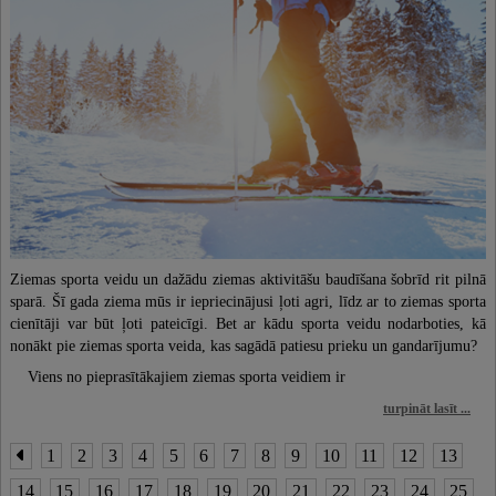
Ziemas sporta veidu un dažādu ziemas aktivitāšu baudīšana šobrīd rit pilnā
sparā. Šī gada ziema mūs ir iepriecinājusi ļoti agri, līdz ar to ziemas sporta
cienītāji var būt ļoti pateicīgi. Bet ar kādu sporta veidu nodarboties, kā
nonākt pie ziemas sporta veida, kas sagādā patiesu prieku un gandarījumu?
Viens no pieprasītākajiem ziemas sporta veidiem ir
turpināt lasīt ...
1
2
3
4
5
6
7
8
9
10
11
12
13
14
15
16
17
18
19
20
21
22
23
24
25