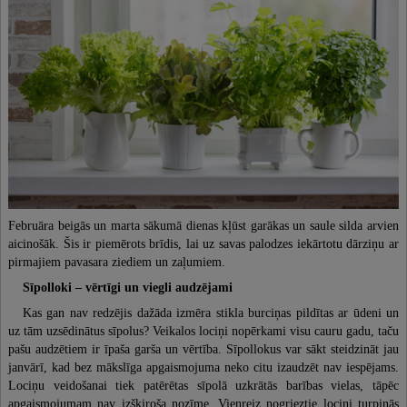
Sports
Mode un stils
Uzņēmējdarbība un bizness
Tehnoloģijas, drošība
Attiecības
Lauksaimniecība
Mājdzīvnieki un mājlopi
Februāra beigās un marta sākumā dienas kļūst garākas un saule silda arvien
aicinošāk. Šis ir piemērots brīdis, lai uz savas palodzes iekārtotu dārziņu ar
pirmajiem pavasara ziediem un zaļumiem.
Sīpolloki – vērtīgi un viegli audzējami
Kas gan nav redzējis dažāda izmēra stikla burciņas pildītas ar ūdeni un
uz tām uzsēdinātus sīpolus? Veikalos lociņi nopērkami visu cauru gadu, taču
pašu audzētiem ir īpaša garša un vērtība. Sīpollokus var sākt steidzināt jau
janvārī, kad bez mākslīga apgaismojuma neko citu izaudzēt nav iespējams.
Lociņu veidošanai tiek patērētas sīpolā uzkrātās barības vielas, tāpēc
apgaismojumam nav izšķiroša nozīme. Vienreiz nogrieztie lociņi turpinās