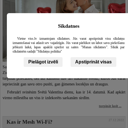
Sīkdatnes
Vietne viss.lv izmantojam sīkdatnes. Jūs varat apstiprināt visu sīkdatņu
izmantošanai vai atlasīt sev vajadzīgās. Jūs varat pārlūkot un labot savu piekrišanu
jebkurā laikā, lapas apakšā spiežot uz saites "Manas sīkdatnes". Sīkāk par
sīkdatnēm sadaļā "Sīkdatņu politika"
Pielāgot izvēli
Apstiprināt visas
Saņemt dāvanas svētkos ir ļoti patīkami, tas iepriecina ikvienu cilvēku.
Ziemassvētku un Jaunā gada dāvanas jau ir izsaiņotas un par tām Jūs varat
turpināt priecāties, bet aiz kalniem nav arī nākamie svētki, kuros Jūs varat
iepriecināt gan savu otro pusīti, gan ģimenes locekļus un draugus.
Februārī svinēsim Svētā Valentīna dienu, kas ir 14. datumā. Kad apkārt
virmo mīlestība un viss ir izdekorēts sarkanām sirdīm.
turpināt lasīt ...
27.12.2022
Kas ir Mesh Wi-Fi?