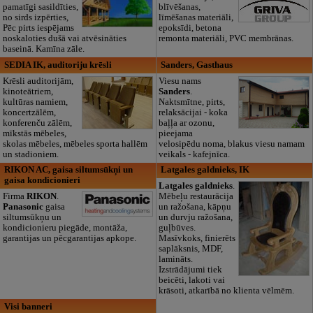
pamatīgi sasildīties,
blīvēšanas,
no sirds izpērties,
līmēšanas materiāli,
Pēc pirts iespējams
epoksīdi, betona
noskaloties dušā vai atvēsināties
remonta materiāli, PVC membrānas.
baseinā. Kamīna zāle.
SEDIA IK, auditoriju krēsli
Sanders, Gasthaus
Krēsli auditorijām,
Viesu nams
kinoteātriem,
Sanders
.
kultūras namiem,
Naktsmītne, pirts,
koncertzālēm,
relaksācijai - koka
konferenču zālēm,
baļļa ar ozonu,
mīkstās mēbeles,
pieejama
skolas mēbeles, mēbeles sporta hallēm
velosipēdu noma, blakus viesu namam
un stadioniem.
veikals - kafejnīca.
RIKON AC, gaisa siltumsūkņi un
Latgales galdnieks, IK
gaisa kondicionieri
Latgales galdnieks
.
Firma
RIKON
.
Mēbeļu restaurācija
Panasonic
gaisa
un ražošana, kāpņu
siltumsūkņu un
un durvju ražošana,
kondicionieru piegāde, montāža,
guļbūves.
garantijas un pēcgarantijas apkope.
Masīvkoks, finierēts
saplāksnis, MDF,
lamināts.
Izstrādājumi tiek
beicēti, lakoti vai
krāsoti, atkarībā no klienta vēlmēm.
Visi banneri