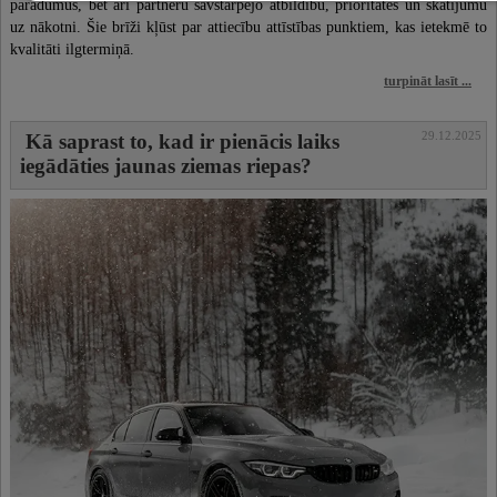
paradumus, bet arī partneru savstarpējo atbildību, prioritātes un skatījumu
uz nākotni. Šie brīži kļūst par attiecību attīstības punktiem, kas ietekmē to
kvalitāti ilgtermiņā.
turpināt lasīt ...
29.12.2025
Kā saprast to, kad ir pienācis laiks
iegādāties jaunas ziemas riepas?