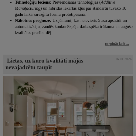
Tehnoloģiju lēciens:
Pievienošanas tehnoloģijas (
Additive
Manufacturing
) un hibrīdās iekārtas kļūs par standartu tuvāko 10
gadu laikā sarežģītu formu prototipēšanā.
Nākotnes prognoze:
Uzņēmumi, kas neieviesīs 5 asu apstrādi un
automatizāciju, zaudēs konkurētspēju darbaspēka trūkuma un augošo
kvalitātes prasību dēļ.
turpināt lasīt ...
16.01.2026
Lietas, uz kuru kvalitāti mājās
nevajadzētu taupīt