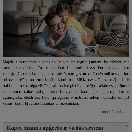
Mājoklis mūsdienās ir viens no lielākajiem ieguldījumiem, ko cilvēki veic
savas dzīves laikā. Tas ir ne tikai finansiāls aktīvs, bet arī vieta, kur
veidojas ģimenes ikdiena, ar ko saistās atmiņas un kurā mēs radām vidi, kas
sniedz drošību un emocionālu komfortu. Mēdz uzskatīt, ka mājoklis ir
stabila un nemainīga vērtība, taču dzīve pierāda pretējo. Nelaimes gadījumu
un dažādu dabas stihiju riski Latvijā ar katru gadu pieaug. Tie ir
ugunsgrēki, elektrības tīkla sprieguma svārstības, ūdens noplūdes un pat
vētras, kas ir kļuvušas biežākas un spēcīgākas.
turpināt lasīt ...
13.01.2026
Kāpēc dizaina apģērbs ir viedas sieviešu