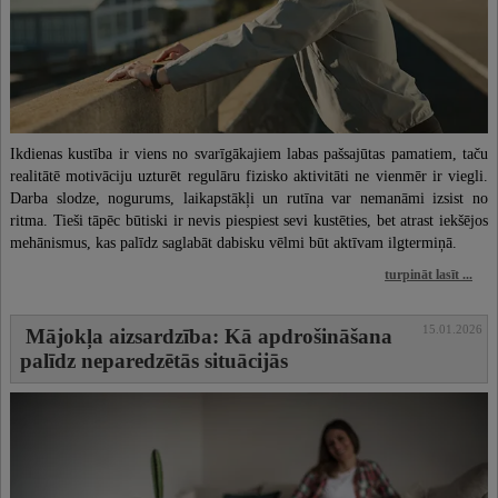
Ikdienas kustība ir viens no svarīgākajiem labas pašsajūtas pamatiem, taču
realitātē motivāciju uzturēt regulāru fizisko aktivitāti ne vienmēr ir viegli.
Darba slodze, nogurums, laikapstākļi un rutīna var nemanāmi izsist no
ritma. Tieši tāpēc būtiski ir nevis piespiest sevi kustēties, bet atrast iekšējos
mehānismus, kas palīdz saglabāt dabisku vēlmi būt aktīvam ilgtermiņā.
turpināt lasīt ...
15.01.2026
Mājokļa aizsardzība: Kā apdrošināšana
palīdz neparedzētās situācijās