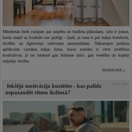
Mūsdienās bieži runājam par taupību un budžeta plānošanu, taču ir jomas,
kurās taupīt uz kvalitāti nav prātīgi – īpaši, ja runa ir par mājas komfortu,
drošību un ilgtermiņa izdevumu samazināšanu. Nākamajos punktos
aplūkosim vairākas mājas lietas, kuras noteikti ir vērts izvēlēties
kvalitatīvas, jo tas ietekmē gan ikdienas dzīvi, gan veselību un kopējo
mājokļa vērtību.
turpināt lasīt ...
16.01.2026
Iekšējā motivācija kustēties - kas palīdz
nepazaudēt ritmu ikdienā?