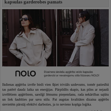
kapsulas garderobes pamats
Ikdienas apģērba izvēle bieži vien šķiet triviāls uzdevums, tomēr patiesībā
tas patērē daudz laika un enerģijas. Pārpildīts skapis, kas pilns ar nejauši
izvēlētiem apģērbiem, sarežģī lēmumu pieņemšanu, rada nekārtības sajūtu
un liek šaubīties par savu stilu. Pat augstas kvalitātes dizaina apģērbs
sievietēm pārstāj efektīvi darboties, ja to nevieno kopīga loģika.