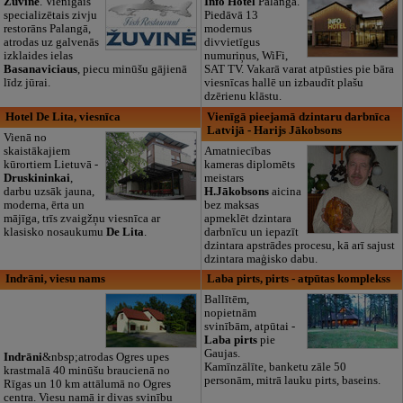
Žuvinė
. Vienīgais
Info Hotel
Palangā.
specializētais zivju
Piedāvā 13
restorāns Palangā,
modernus
atrodas uz galvenās
divvietīgus
izklaides ielas
numuriņus, WiFi,
Basanaviciaus
, piecu minūšu gājienā
SAT TV. Vakarā varat atpūsties pie bāra
līdz jūrai.
viesnīcas hallē un izbaudīt plašu
dzērienu klāstu.
Hotel De Lita, viesnīca
Vienīgā pieejamā dzintaru darbnīca
Latvijā - Harijs Jākobsons
Vienā no
skaistākajiem
Amatniecības
kūrortiem Lietuvā -
kameras diplomēts
Druskininkai
,
meistars
darbu uzsāk jauna,
H.Jākobsons
aicina
moderna, ērta un
bez maksas
mājīga, trīs zvaigžņu viesnīca ar
apmeklēt dzintara
klasisko nosaukumu
De Lita
.
darbnīcu un iepazīt
dzintara apstrādes procesu, kā arī sajust
dzintara maģisko dabu.
Indrāni, viesu nams
Laba pirts, pirts - atpūtas komplekss
Ballītēm,
nopietnām
svinībām, atpūtai -
Laba pirts
pie
Gaujas.
Indrāni
&nbsp;atrodas Ogres upes
Kamīnzālīte, banketu zāle 50
krastmalā 40 minūšu braucienā no
personām, mitrā lauku pirts, baseins.
Rīgas un 10 km attālumā no Ogres
centra. Viesu namā ir divas svinību