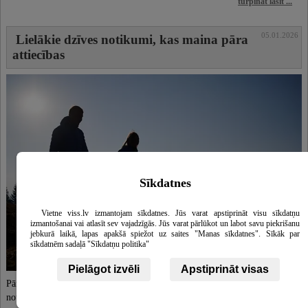
turpināt lasīt ...
05.01.2026
Lielākie dzīves notikumi, kas maina pāra
attiecības
Sīkdatnes
Vietne viss.lv izmantojam sīkdatnes. Jūs varat apstiprināt visu sīkdatņu
izmantošanai vai atlasīt sev vajadzīgās. Jūs varat pārlūkot un labot savu piekrišanu
jebkurā laikā, lapas apakšā spiežot uz saites "Manas sīkdatnes". Sīkāk par
sīkdatnēm sadaļā "Sīkdatņu politika"
Pielāgot izvēli
Apstiprināt visas
Pāra attiecības veidojas un nostiprinās laika gaitā, taču noteikti dzīves
notikumi tām piešķir jaunu nozīmi un dziļumu. Tie maina ne tikai ikdienas