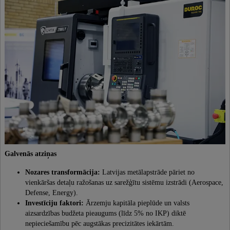
Galvenās atziņas
Nozares transformācija:
Latvijas metālapstrāde pāriet no
vienkāršas detaļu ražošanas uz sarežģītu sistēmu izstrādi (Aerospace,
Defense, Energy).
Investīciju faktori:
Ārzemju kapitāla pieplūde un valsts
aizsardzības budžeta pieaugums (līdz 5% no IKP) diktē
nepieciešamību pēc augstākas precizitātes iekārtām.