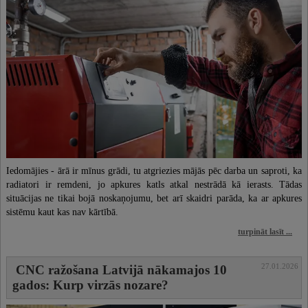
Sports
Mode un stils
Uzņēmējdarbība un bizness
Tehnoloģijas, drošība
Attiecības
Lauksaimniecība
Mājdzīvnieki un mājlopi
Iedomājies - ārā ir mīnus grādi, tu atgriezies mājās pēc darba un saproti, ka
radiatori ir remdeni, jo apkures katls atkal nestrādā kā ierasts. Tādas
situācijas ne tikai bojā noskaņojumu, bet arī skaidri parāda, ka ar apkures
sistēmu kaut kas nav kārtībā.
turpināt lasīt ...
27.01.2026
CNC ražošana Latvijā nākamajos 10
gados: Kurp virzās nozare?