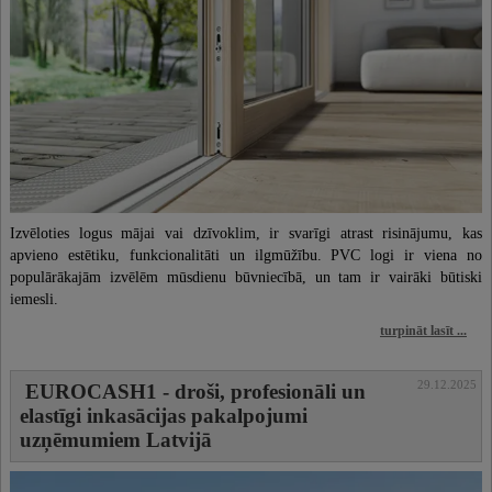
Izvēloties logus mājai vai dzīvoklim, ir svarīgi atrast risinājumu, kas
apvieno estētiku, funkcionalitāti un ilgmūžību. PVC logi ir viena no
populārākajām izvēlēm mūsdienu būvniecībā, un tam ir vairāki būtiski
iemesli.
turpināt lasīt ...
29.12.2025
EUROCASH1 - droši, profesionāli un
elastīgi inkasācijas pakalpojumi
uzņēmumiem Latvijā