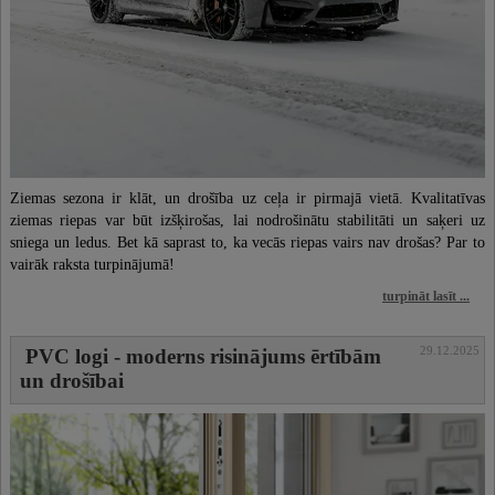
Ziemas sezona ir klāt, un drošība uz ceļa ir pirmajā vietā. Kvalitatīvas
ziemas riepas var būt izšķirošas, lai nodrošinātu stabilitāti un saķeri uz
sniega un ledus. Bet kā saprast to, ka vecās riepas vairs nav drošas? Par to
vairāk raksta turpinājumā!
turpināt lasīt ...
29.12.2025
PVC logi - moderns risinājums ērtībām
un drošībai