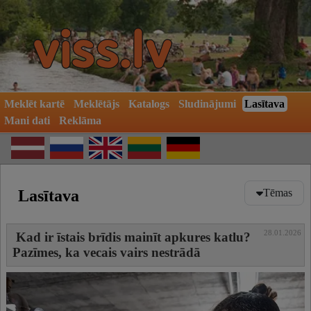
Meklēt kartē
Meklētājs
Katalogs
Sludinājumi
Lasītava
Mani dati
Reklāma
Lasītava
Tēmas
Veselība
28.01.2026
Kad ir īstais brīdis mainīt apkures katlu?
Auto
Pazīmes, ka vecais vairs nestrādā
Atpūta un izklaide
Skaistumkopšana
Māja un dārzs