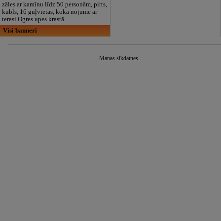
zāles ar kamīnu līdz 50 personām, pirts,
kubls, 16 guļvietas, koka nojume ar
terasi Ogres upes krastā.
Visi banneri
Manas sīkdatnes