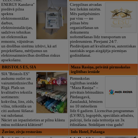
ENERGY Kandava"
Cieņpilnas atvadas
piedāvā pilna
bez liekām raizēm.
spektra
Mēs parūpēsimies
elektromontāžas
par visu — no
darbus,
pilnas bēru
elektroinstalācijas,
organizēšanas un
sadzīves tehnikas
dokumentu
un elektronikas
noformēšanas līdz transportam un
remontu, vājstrāvas
piederumiem. Pieejami 24/7.
un drošības sistēmu izbūvi, kā arī
Piedāvājam arī kvalitatīvas, autentiskas
projektēšanu, mērījumus un
tautiskās segas aizgājēja piemiņas
elektrosaimniecības drošības riskus
godināšanai.
apsekošanu.
BRISTOLS ES, SIA
Maza Rasiņa, privātā pirmsskolas
izglītības iestāde
SIA "Bristols ES"
audumu outlet un
Pirmsskolas
vairumtirdzniecība
izglītības iestāde
Rīgā. Plašs un
“Maza Rasiņa” –
kvalitatīvs tekstila
privātais bērnudārzs
sortiments:
Pārdaugavā,
kokvilna, lins, zīds,
Zasulaukā, bērniem
vilna, trikotāža un
no 10 mēnešiem
citi audumi šūšanai
līdz 6 gadiem. Licencētas programmas
vai ražošanai.
(LV/RU), logopēds, speciālais atbalsts,
Nāciet un iepazīstieties ar pilnu klāstu
pulciņi, liela zaļa teritorija un 3x
mūsu noliktavā klātienē!
ēdināšana. Strādājam visu gadu!
Žuvine, zivju restorāns
Info Hotel, Palanga