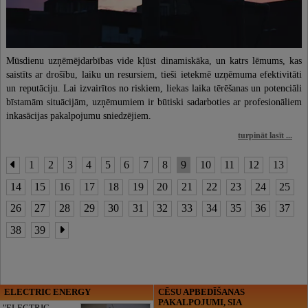
Mūsdienu uzņēmējdarbības vide kļūst dinamiskāka, un katrs lēmums, kas
saistīts ar drošību, laiku un resursiem, tieši ietekmē uzņēmuma efektivitāti
un reputāciju. Lai izvairītos no riskiem, liekas laika tērēšanas un potenciāli
bīstamām situācijām, uzņēmumiem ir būtiski sadarboties ar profesionāliem
inkasācijas pakalpojumu sniedzējiem.
turpināt lasīt ...
1
2
3
4
5
6
7
8
9
10
11
12
13
14
15
16
17
18
19
20
21
22
23
24
25
26
27
28
29
30
31
32
33
34
35
36
37
38
39
ELECTRIC ENERGY
CĒSU APBEDĪŠANAS
PAKALPOJUMI, SIA
"ELECTRIC