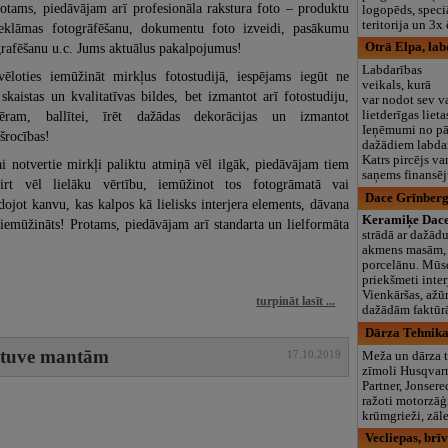
otams, piedāvājam arī profesionāla rakstura foto – produktu
logopēds, speciā
teritorija un 3
eklāmas fotogrāfēšanu, dokumentu foto izveidi, pasākumu
grafēšanu u.c. Jums aktuālus pakalpojumus!
Otrā Elpa, lab
Labdarības
vēloties iemūžināt mirkļus fotostudijā, iespējams iegūt ne
veikals, kurā
 skaistas un kvalitatīvas bildes, bet izmantot arī fotostudiju,
var nodot sev v
lietderīgas liet
ēram, ballītei, īrēt dažādas dekorācijas un izmantot
Ieņēmumi no pā
šrocības!
dažādiem labdar
Katrs pircējs var
i notvertie mirkļi paliktu atmiņā vēl ilgāk, piedāvājam tiem
saņems finansēj
ķirt vēl lielāku vērtību, iemūžinot tos fotogrāmatā vai
Dace Grīnberg
dojot kanvu, kas kalpos kā lielisks interjera elements, dāvana
Keramiķe Dace
jā iemūžināts! Protams, piedāvājam arī standarta un lielformāta
strādā ar dažād
akmens masām,
porcelānu. Mūs
priekšmeti inte
Vienkāršas, ažūr
turpināt lasīt ...
dažādām faktūr
Dārza Tehnika,
bātuve mantām
17.10.2019
Meža un dārza 
zīmoli Husqvarn
Partner, Jonser
ražoti motorzāģi
krūmgrieži, zāle
Vecliepas, brī