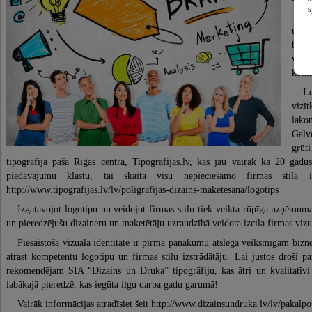
s
Lo
uzde
bren
veid
komb
Lo
vizī
lako
Galve
grūti
tipogrāfija pašā Rīgas centrā, Tipografijas.lv, kas jau vairāk kā 20 gadus
piedāvājumu klāstu, tai skaitā visu nepieciešamo firmas stila i
http://www.tipografijas.lv/lv/poligrafijas-dizains-maketesana/logotips
Izgatavojot logotipu un veidojot firmas stilu tiek veikta rūpīga uzņēmuma
un pieredzējušu dizaineru un maketētāju uzraudzībā veidota izcila firmas vizuā
Piesaistoša vizuālā identitāte ir pirmā panākumu atslēga veiksmīgam bizne
atrast kompetentu logotipu un firmas stilu izstrādātāju. Lai justos droši par
rekomendējam SIA “Dizains un Druka” tipogrāfiju, kas ātri un kvalitatīvi
labākajā pieredzē, kas iegūta ilgu darba gadu garumā!
Vairāk informācijas atradīsiet šeit http://www.dizainsundruka.lv/lv/pakalp