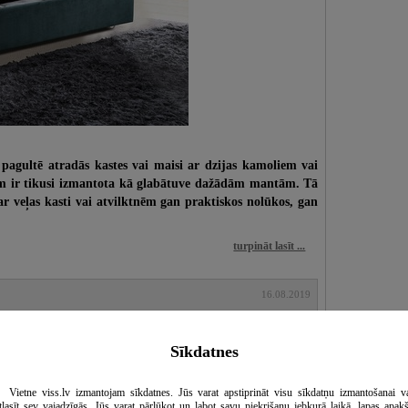
gultē atradās kastes vai maisi ar dzijas kamoliem vai
iem ir tikusi izmantota kā glabātuve dažādām mantām. Tā
u ar veļas kasti vai atvilktnēm gan praktiskos nolūkos, gan
turpināt lasīt ...
16.08.2019
ogotips ir grafiska vizualizācija, kas galvenokārt tiek
Sīkdatnes
ntota, lai sniegtu priekšstatu par kompānijas, uzņēmuma,
a ideju un tēlu. Galvenais logotipa mērķis ir individualitāte,
as stila atpazīstamības veicināšana, uzmanības pievēršana un
Vietne viss.lv izmantojam sīkdatnes. Jūs varat apstiprināt visu sīkdatņu izmantošanai v
ificēšana konkurentu vidū.
tlasīt sev vajadzīgās. Jūs varat pārlūkot un labot savu piekrišanu jebkurā laikā, lapas apak