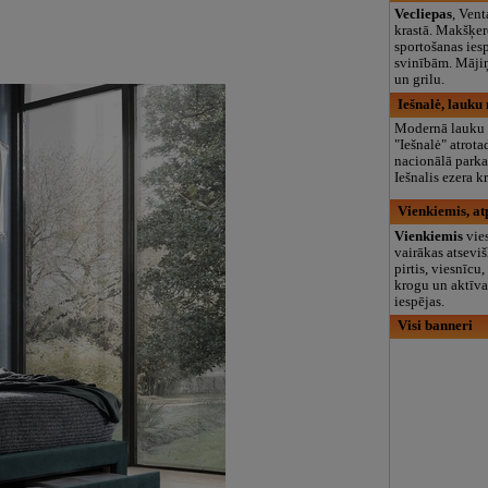
Vecliepas
, Vent
krastā. Makšķer
sportošanas iesp
svinībām. Mājiņ
un grilu.
Iešnalė, lauku
Modernā lauku 
"Iešnalė" atrota
nacionālā parka 
Iešnalis ezera kr
Vienkiemis, at
Vienkiemis
vie
vairākas atsevi
pirtis, viesnīcu,
krogu un aktīva
iespējas.
Visi banneri