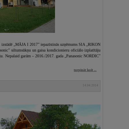
em izstādē „MĀJA I 2017” iepazīstinās uzņēmums SIA „RIKON
ic” siltumsūkņu un gaisa kondicionieru oficiālo izplatītāju
kciju. Nepalaid garām – 2016./2017. gada „Panasonic NORDIC”
turpināt lasīt ...
14.04.2014