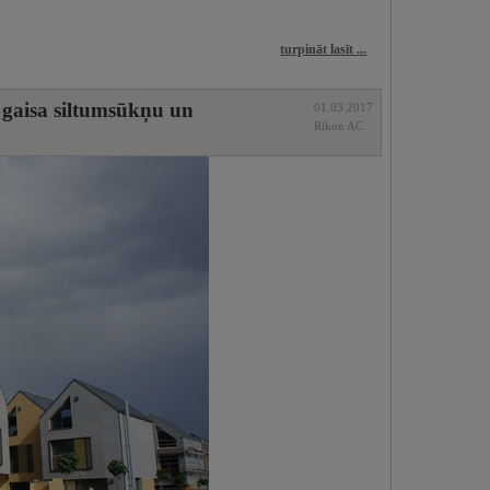
turpināt lasīt ...
gaisa siltumsūkņu un
01.03.2017
Rikon AC