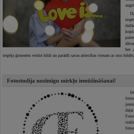
augst
Mode un stils
D
Uzņēmējdarbība un bizness
iesp
dažād
Tehnoloģijas, drošība
kopā
Attiecības
pati
dāva
Lauksaimniecība
bet 
Mājdzīvnieki un mājlopi
iespēja ģimenēm veidot bildi un parādīt savas attiecības vienam ar otru bildēs
Fotostudija nozīmīgu mirkļu iemūžināšanai!
Ie
foto
jaun
daļa
Foto
real
fotos