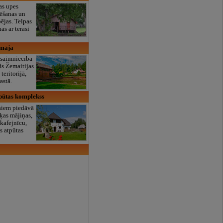
as upes
ēšanas un
ējas. Telpas
as ar terasi
 māja
saimniecība
ds Žemaitijas
teritorijā,
astā.
pūtas komplekss
siem piedāvā
šķas mājiņas,
 kafejnīcu,
s atpūtas