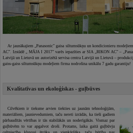
Ar jaunākajiem „Panasonic” gaisa siltumsūkņu un kondicionieru modeļi
AC”. Izstādē „ MĀJA I 2017” varēs iepazīties ar SIA „RIKON AC” – „Panason
Latvijā un Lietuvā un autorizētā servisa centra Latvijā un Lietuvā – produ
gaiss-gaiss siltumsūkņu modeļiem firma nodrošina unikālu 7 gadu garantiju!
Kvalitatīvas un ekoloģiskas - guļbūves
Cilvēkiem ir tieksme arvien tiekties uz jaunām tehnoloģijām,
materiāliem, jaunievedumiem, taču nereti izrādās, ka tieši gadiem
pārbaudītās vērtības ir tās stabilākās un noderīgākās. Vismaz par
guļbūvēm to var apgalvot droši. Protams, laika gaitā guļbūvju
celtniecība kļuvusi ātrāka un vienkāršāka, taču būtība nav