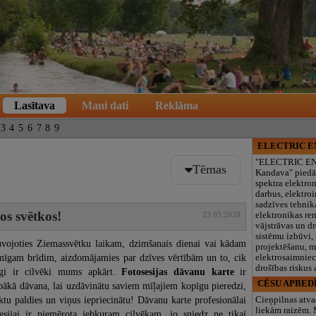
Lasītava
Mani dati
Reklāma
3
4
5
6
7
8
9
ELECTRIC 
"ELECTRIC E
Tēmas
Kandava" piedā
spektra elektro
darbus, elektroi
sadzīves tehnik
os svētkos!
elektronikas re
23.03.2020
vājstrāvas un d
sistēmu izbūvi, 
vojoties Ziemassvētku laikam, dzimšanais dienai vai kādam
projektēšanu, 
mīgam brīdim, aizdomājamies par dzīves vērtībām un to, cik
elektrosaimniec
drošības riskus
īgi ir cilvēki mums apkārt.
Fotosesijas
dāvanu karte
ir
CĒSU APBED
abākā dāvana, lai uzdāvinātu saviem mīļajiem kopīgu pieredzi,
ktu paldies un viņus iepriecinātu! Dāvanu karte profesionālai
Cieņpilnas atva
liekām raizēm.
sesijai ir piemērota jebkuram cilvēkam, jo sniedz ne tikai