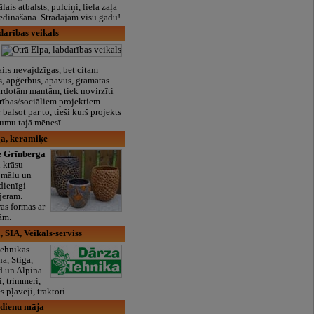
lais atbalsts, pulciņi, liela zaļa
x ēdināšana. Strādājam visu gadu!
darības veikals
airs nevajdzīgas, bet citam
as, apģērbus, apavus, grāmatas.
rdotām mantām, tiek novirzīti
ības/sociāliem projektiem.
 balsot par to, tieši kurš projekts
umu tajā mēnesī.
a, keramiķe
 Grīnberga
u krāsu
 mālu un
dienīgi
rjeram.
as formas ar
ām.
 SIA, Veikals-serviss
tehnikas
a, Stiga,
ed un Alpina
, trimmeri,
s pļāvēji, traktori.
vdienu māja