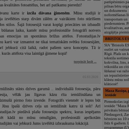
parūpēsimies p
as kvalitātes fotoattēlus, bet arī patīkamu pieredzi!
pilnas bēru org
un dokumentu
āvanu karte ir
izcila dāvana
ģimenēm
. Mūsu studijā ir
noformēšanas l
ēja izvēlēties starp divām zālēm ar vairākiem foto stūrīšiem
transportam un
piederumiem. Pi
os stilos. Šajā fotosesijā varat kopīgi priecāties un izbaudīt
kvalitatīvas, au
 būšanas laiku, kamēr mūsu profesionālie fotogrāfi notvers
aizgājēja piemi
esas emocijas un spontānus brīžus attēlos. Fotostudijas.lv
BRISTOLS ES
nu karti var izmantot ne tikai tematiskām svētku fotosesijām,
SIA "Bristols 
arī jebkurā citā laikā, radot pašiem savu konceptu. Tā ir
outlet un vairu
, kurās attēlota visa laimīgā ģimene kopā!
Rīgā. Plašs un k
tekstila sortime
turpināt lasīt ...
kokvilna, lins, z
trikotāža un ci
šūšanai vai ražo
un iepazīstietie
05.03.2020
klāstu mūsu nol
klātienē!
mūžināts stāsts dzīves garumā .. individuālā fotosesija, pāru
Maza Rasiņa, p
sesija, vēlāk jau līgavas kāzu rīta iemūžināšana un
iestāde
dzimušā pirmo foto izveide. Fotogrāfs vienmēr ir lepns būt
Pirmsskolas izg
i Jūsu īpašā dzīves ceļa un iemūžināt katru tā soli! Arī
iestāde “Maza 
privātais bērnu
studijas.lv piedāvā plašu fotosesiju spektru, kuras iespējams
Pārdaugavā, Za
izēt kādā no mūsu omulīgām, profesionāli aprīkotām
bērniem no 10
tudijām vai jebkurā Jums izvēlētā izbraukuma lokācijā.
līdz 6 gadiem. 
programmas (L