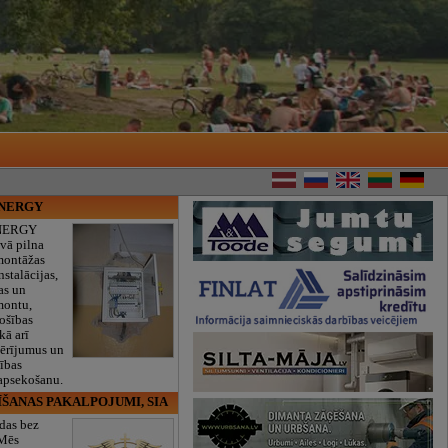
ENERGY
NERGY
vā pilna
montāžas
nstalācijas,
as un
montu,
rošības
kā arī
mērījumus un
ības
 apsekošanu.
ĪŠANAS PAKALPOJUMI, SIA
das bez
 Mēs