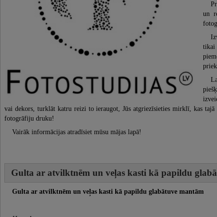
Pr
un r
foto
Iz
tikai
piem
priek
La
pieš
izvei
vai dekors, turklāt katru reizi to ieraugot, Jūs atgriezīsieties mirklī, kas ta
fotogrāfiju druku!
Vairāk informācijas atradīsiet mūsu mājas lapā!
Gulta ar atvilktnēm un veļas kasti kā papildu gla
Gulta ar atvilktnēm un veļas kasti kā papildu glabātuve mantām