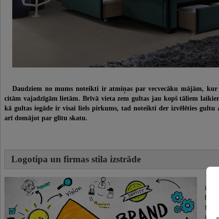
Daudziem no mums noteikti ir atmiņas par vecvecāku mājām, kur pa
citām vajadzīgām lietām. Brīvā vieta zem gultas jau kopš tāliem laik
kā gultas iegāde ir visai liels pirkums, tad noteikti der izvēlēties gult
arī domājot par glītu skatu.
​Logotipa un firmas stila izstrāde
L
izma
brend
firm
ident
a