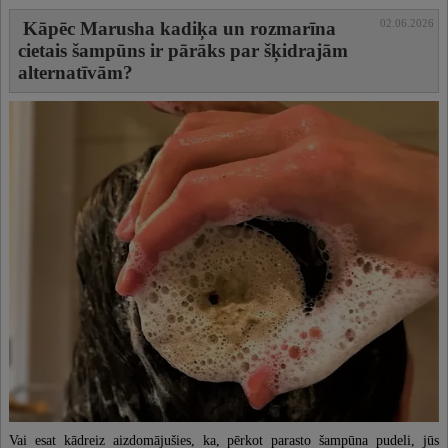
02.06.2026
Kāpēc Marusha kadiķa un rozmarīna
cietais šampūns ir pārāks par šķidrajām
alternatīvām?
Vai esat kādreiz aizdomājušies, ka, pērkot parasto šampūna pudeli, jūs