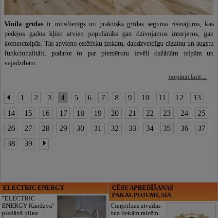
Vinila grīdas
ir mūsdienīgs un praktisks grīdas seguma risinājums, kas
pēdējos gados kļūst arvien populārāks gan dzīvojamos interjeros, gan
komerctelpās. Tas apvieno estētisku izskatu, daudzveidīgu dizainu un augstu
funkcionalitāti, padarot to par piemērotu izvēli dažādām telpām un
vajadzībām.
turpināt lasīt ...
1
2
3
4
5
6
7
8
9
10
11
12
13
14
15
16
17
18
19
20
21
22
23
24
25
26
27
28
29
30
31
32
33
34
35
36
37
38
39
ELECTRIC ENERGY
CĒSU APBEDĪŠANAS
PAKALPOJUMI, SIA
"ELECTRIC
ENERGY Kandava"
Cieņpilnas atvadas
piedāvā pilna
bez liekām raizēm.