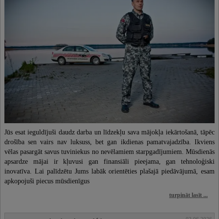
Sports
Mode un stils
Uzņēmējdarbība un bizness
Tehnoloģijas, drošība
Attiecības
Lauksaimniecība
Mājdzīvnieki un mājlopi
Jūs esat ieguldījuši daudz darba un līdzekļu sava mājokļa iekārtošanā, tāpēc
drošība sen vairs nav luksuss, bet gan ikdienas pamatvajadzība. Ikviens
vēlas pasargāt savus tuviniekus no nevēlamiem starpgadījumiem. Mūsdienās
apsardze mājai ir kļuvusi gan finansiāli pieejama, gan tehnoloģiski
inovatīva. Lai palīdzētu Jums labāk orientēties plašajā piedāvājumā, esam
apkopojuši piecus mūsdienīgus
turpināt lasīt ...
02.06.2026