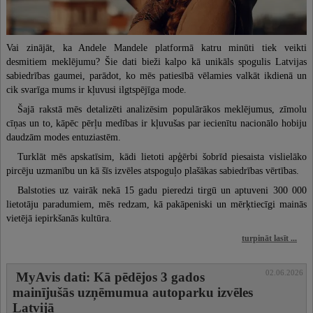
Vai zinājāt, ka Andele Mandele platformā katru minūti tiek veikti
desmitiem meklējumu? Šie dati bieži kalpo kā unikāls spogulis Latvijas
sabiedrības gaumei, parādot, ko mēs patiesībā vēlamies valkāt ikdienā un
cik svarīga mums ir kļuvusi ilgtspējīga mode.
Šajā rakstā mēs detalizēti analizēsim populārākos meklējumus, zīmolu
cīņas un to, kāpēc pērļu medības ir kļuvušas par iecienītu nacionālo hobiju
daudzām modes entuziastēm.
Turklāt mēs apskatīsim, kādi lietoti apģērbi šobrīd piesaista vislielāko
pircēju uzmanību un kā šīs izvēles atspoguļo plašākas sabiedrības vērtības.
Balstoties uz vairāk nekā 15 gadu pieredzi tirgū un aptuveni 300 000
lietotāju paradumiem, mēs redzam, kā pakāpeniski un mērķtiecīgi mainās
vietējā iepirkšanās kultūra.
turpināt lasīt ...
02.06.2026
MyAvis dati: Kā pēdējos 3 gados
mainījušās uzņēmumua autoparku izvēles
Latvijā