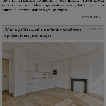
Viena no svarīgākajām investīcijām ir logu nomaiņa. Pareizi izvēlēti
risinājumi ne tikai uzlabos mājas estētisko izskatu, bet arī nodrošinās
siltumu un sirdsmieru daudziem gadu desmitiem.
turpināt lasīt ...
26.05.2026
Vinila grīdas – stila un funkcionalitātes
apvienojums jūsu mājās