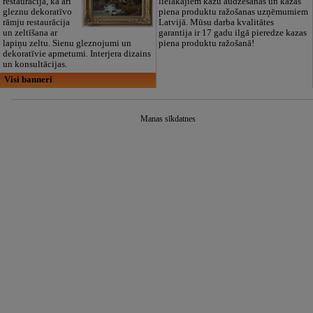
restaurācija, kā arī
lielākajiem kazu audzēšanas un kazas
gleznu dekoratīvo
piena produktu ražošanas uzņēmumiem
rāmju restaurācija
Latvijā. Mūsu darba kvalitātes
un zeltīšana ar
garantija ir 17 gadu ilgā pieredze kazas
lapiņu zeltu. Sienu gleznojumi un
piena produktu ražošanā!
dekoratīvie apmetumi. Interjera dizains
un konsultācijas.
Visi banneri
Manas sīkdatnes