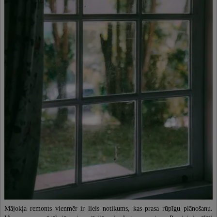
Mājokļa remonts vienmēr ir liels notikums, kas prasa rūpīgu plānošanu.