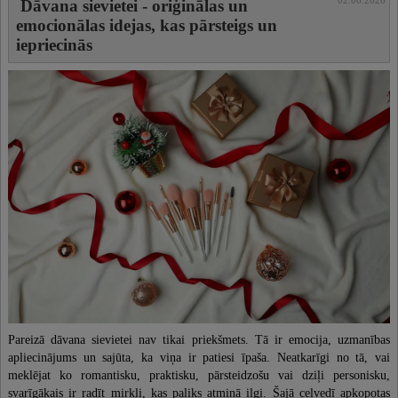
Dāvana sievietei - oriģinālas un
emocionālas idejas, kas pārsteigs un
iepriecinās
Pareizā dāvana sievietei nav tikai priekšmets. Tā ir emocija, uzmanības
apliecinājums un sajūta, ka viņa ir patiesi īpaša. Neatkarīgi no tā, vai
meklējat ko romantisku, praktisku, pārsteidzošu vai dziļi personisku,
svarīgākais ir radīt mirkli, kas paliks atmiņā ilgi. Šajā ceļvedī apkopotas