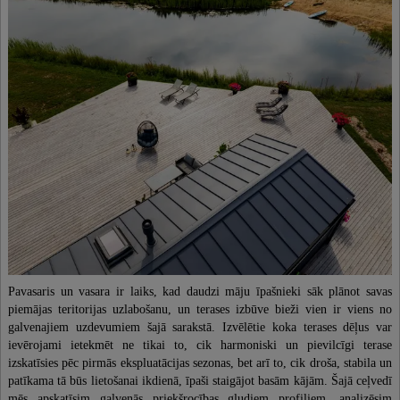
Pavasaris un vasara ir laiks, kad daudzi māju īpašnieki sāk plānot savas
piemājas teritorijas uzlabošanu, un terases izbūve bieži vien ir viens no
galvenajiem uzdevumiem šajā sarakstā. Izvēlētie koka terases dēļus var
ievērojami ietekmēt ne tikai to, cik harmoniski un pievilcīgi terase
izskatīsies pēc pirmās ekspluatācijas sezonas, bet arī to, cik droša, stabila un
patīkama tā būs lietošanai ikdienā, īpaši staigājot basām kājām. Šajā ceļvedī
mēs apskatīsim galvenās priekšrocības gludiem profiliem, analizēsim