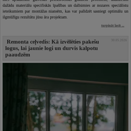
dažādu materiālu specifiskās īpašības un dalīsimies ar nozares speciālistu
ieteikumiem par montāžas niansēm, kas var palīdzēt sasniegt optimālu un
ilgmūžīgu rezultātu jūsu āra projektam.
turpināt lasīt ...
30.05.2026
Remonta ceļvedis: Kā izvēlēties pakešu
logus, lai jaunie logi un durvis kalpotu
paaudzēm