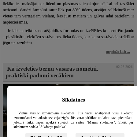
lielākoties maksājat par ūdeni un plastmasas iepakojumu? Lai arī tas šķiet
neticami, daudzi šampūni satur līdz pat 80% ūdens, atstājot salīdzinoši maz
vietas tām vērtīgajām vielām, kas jūsu matiem un galvas ādai patiešām ir
nepieciešamas.
Ir laiks atteikties no atšķaidītas formulas un izvēlēties koncentrētu jaudu
– piesātinātu, efektīvu sastāvu bez lieka ūdens, kur katra sastāvdaļa strādā ar
jēgu un rezultātu.
turpināt lasīt ...
02.06.2026
Kā izvēlēties bērnu vasaras nometni,
praktiski padomi vecākiem
Sīkdatnes
Vietne viss.lv izmantojam sīkdatnes. Jūs varat apstiprināt visu sīkdatņu
izmantošanai vai atlasīt sev vajadzīgās. Jūs varat pārlūkot un labot savu piekrišanu
jebkurā laikā, lapas apakšā spiežot uz saites "Manas sīkdatnes". Sīkāk par
sīkdatnēm sadaļā "Sīkdatņu politika"