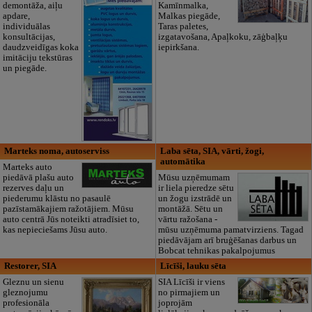
demontāža, aiļu
Kamīnmalka,
apdare,
Malkas piegāde,
individuālas
Taras paletes,
konsultācijas,
izgatavošana, Apaļkoku, zāģbaļķu
daudzveidīgas koka
iepirkšana.
imitāciju tekstūras
un piegāde.
Marteks noma, autoserviss
Laba sēta, SIA, vārti, žogi,
automātika
Marteks auto
piedāvā plašu auto
Mūsu uzņēmumam
rezerves daļu un
ir liela pieredze sētu
piederumu klāstu no pasaulē
un žogu izstrādē un
pazīstamākajiem ražotājiem. Mūsu
montāžā. Sētu un
auto centrā Jūs noteikti atradīsiet to,
vārtu ražošana -
kas nepieciešams Jūsu auto.
mūsu uzņēmuma pamatvirziens. Tagad
piedāvājam arī bruģēšanas darbus un
Bobcat tehnikas pakalpojumus
Restorer, SIA
Līcīši, lauku sēta
Gleznu un sienu
SIA Līcīši ir viens
gleznojumu
no pirmajiem un
profesionāla
joprojām