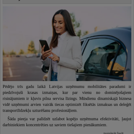
Pēdējo trīs gadu laikā Latvijas uzņēmumu mobilitātes paradumi ir
piedzīvojuši krasas izmaiņas, kur par vienu no dominējošajiem
risinājumiem ir kļuvis pilna servisa līzings. Mūsdienu dinamiskajā biznesa
vidē uzņēmumi arvien vairāk tiecas optimizēt fiksētās izmaksas un deleģēt
transportlīdzekļu uzturēšanu profesionāļiem.
Šāda pieeja var palīdzēt uzlabot kopējo uzņēmuma efektivitāti, ļaujot
darbiniekiem koncentrēties uz saviem tiešajiem pienākumiem.
turpināt lasīt ...