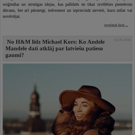
oriģinālas un sirsnīgas idejas, kas palīdzēs ne tikai izvēlēties piemērotu
dāvanu, bet arī pārsteigt, iedvesmot un iepriecināt sievieti, kuru mīlat vai
novērtējat.
turpināt lasīt ...
02.06.2026
No H&M līdz Michael Kors: Ko Andele
Mandele dati atklāj par latviešu patieso
gaumi?