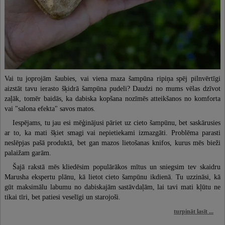
Vai tu joprojām šaubies, vai viena maza šampūna ripiņa spēj pilnvērtīgi
aizstāt tavu ierasto šķidrā šampūna pudeli? Daudzi no mums vēlas dzīvot
zaļāk, tomēr baidās, ka dabiska kopšana nozīmēs atteikšanos no komforta
vai "salona efekta" savos matos.
Iespējams, tu jau esi mēģinājusi pāriet uz cieto šampūnu, bet saskārusies
ar to, ka mati šķiet smagi vai nepietiekami izmazgāti. Problēma parasti
neslēpjas pašā produktā, bet gan mazos lietošanas knifos, kurus mēs bieži
palaižam garām.
Šajā rakstā mēs kliedēsim populārākos mītus un sniegsim tev skaidru
Marusha ekspertu plānu, kā lietot cieto šampūnu ikdienā. Tu uzzināsi, kā
gūt maksimālu labumu no dabiskajām sastāvdaļām, lai tavi mati kļūtu ne
tikai tīri, bet patiesi veselīgi un starojoši.
turpināt lasīt ...