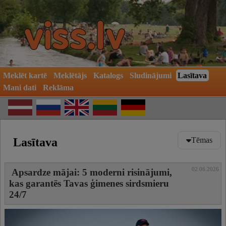
Meklēt kartē
Meklētājs
Katalogs
Sludinājumi
Lasītava
Mani dati
Reklāma
Lasītava
Tēmas
Veselība
02.06.2026
Apsardze mājai: 5 moderni risinājumi,
Auto
kas garantēs Tavas ģimenes sirdsmieru
Atpūta un izklaide
24/7
Skaistumkopšana
Māja un dārzs