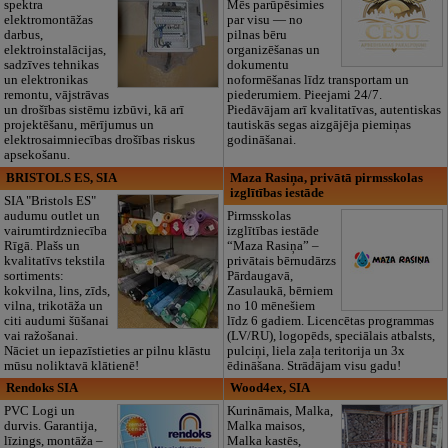
spektra
Mēs parūpēsimies
elektromontāžas
par visu — no
darbus,
pilnas bēru
elektroinstalācijas,
organizēšanas un
sadzīves tehnikas
dokumentu
un elektronikas
noformēšanas līdz transportam un
remontu, vājstrāvas
piederumiem. Pieejami 24/7.
un drošības sistēmu izbūvi, kā arī
Piedāvājam arī kvalitatīvas, autentiskas
projektēšanu, mērījumus un
tautiskās segas aizgājēja piemiņas
elektrosaimniecības drošības riskus
godināšanai.
apsekošanu.
BRISTOLS ES, SIA
Maza Rasiņa, privātā pirmsskolas
izglītības iestāde
SIA "Bristols ES"
audumu outlet un
Pirmsskolas
vairumtirdzniecība
izglītības iestāde
Rīgā. Plašs un
“Maza Rasiņa” –
kvalitatīvs tekstila
privātais bērnudārzs
sortiments:
Pārdaugavā,
kokvilna, lins, zīds,
Zasulaukā, bērniem
vilna, trikotāža un
no 10 mēnešiem
citi audumi šūšanai
līdz 6 gadiem. Licencētas programmas
vai ražošanai.
(LV/RU), logopēds, speciālais atbalsts,
Nāciet un iepazīstieties ar pilnu klāstu
pulciņi, liela zaļa teritorija un 3x
mūsu noliktavā klātienē!
ēdināšana. Strādājam visu gadu!
Rendoks SIA
Wood4ex, SIA
PVC Logi un
Kurināmais, Malka,
durvis. Garantija,
Malka maisos,
līzings, montāža –
Malka kastēs,