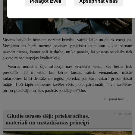
Pielāgot izvēli
Apstiprināt visas
Vasaras brīvlaiks bērniem nozīmē brīvību, vairāk laika un daudz enerģijas.
Vecākiem tas bieži nozīmē pavisam praktisku jautājumu - kur bērnam
pavadīt dienas, kamēr paši ir darbā, un kā panākt, lai vasaras brīvlaiks tiek
aizvadīts pēc iespējas kvalitatīvāk.
Vasaras nometne šajā situācijā nav vienkārši vieta, kur bērns tiek
pieskatīts. Tā ir vide, kur bērns kustas, satiek vienaudžus, mācās
sadarboties, kļūst drošāks un iegūst pieredzi, par kuru vakarā gribas stāstīt
mājās. Tieši tāpēc nometnes izvēlei vērts pieiet pārdomāti, nevis izvēlēties
pirmo piedāvājumu, kas parādās sociālajos tīklos.
turpināt lasīt ...
02.06.2026
Gludie terases dēļi: priekšrocības,
materiāli un uzstādīšanas principi