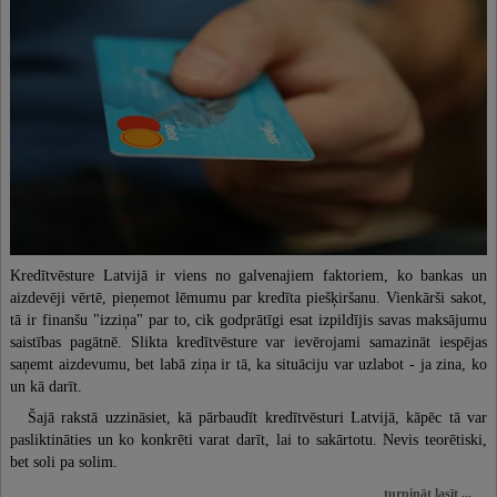
Sports
Mode un stils
Uzņēmējdarbība un bizness
Tehnoloģijas, drošība
Attiecības
Lauksaimniecība
Mājdzīvnieki un mājlopi
Kredītvēsture Latvijā ir viens no galvenajiem faktoriem, ko bankas un
aizdevēji vērtē, pieņemot lēmumu par kredīta piešķiršanu. Vienkārši sakot,
tā ir finanšu "izziņa" par to, cik godprātīgi esat izpildījis savas maksājumu
saistības pagātnē. Slikta kredītvēsture var ievērojami samazināt iespējas
saņemt aizdevumu, bet labā ziņa ir tā, ka situāciju var uzlabot - ja zina, ko
un kā darīt.
Šajā rakstā uzzināsiet, kā pārbaudīt kredītvēsturi Latvijā, kāpēc tā var
pasliktināties un ko konkrēti varat darīt, lai to sakārtotu. Nevis teorētiski,
bet soli pa solim.
turpināt lasīt ...