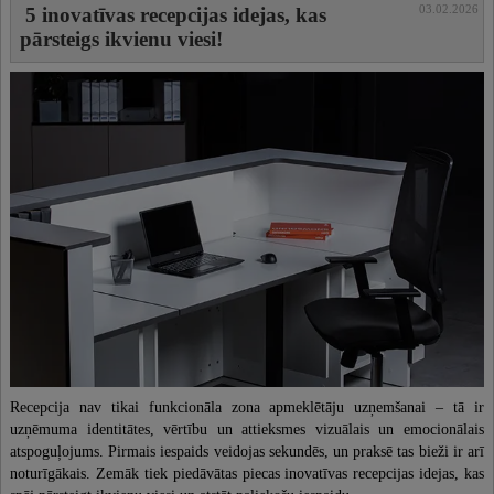
03.02.2026
5 inovatīvas recepcijas idejas, kas
pārsteigs ikvienu viesi!
Recepcija nav tikai funkcionāla zona apmeklētāju uzņemšanai – tā ir
uzņēmuma identitātes, vērtību un attieksmes vizuālais un emocionālais
atspoguļojums. Pirmais iespaids veidojas sekundēs, un praksē tas bieži ir arī
noturīgākais. Zemāk tiek piedāvātas piecas inovatīvas recepcijas idejas, kas