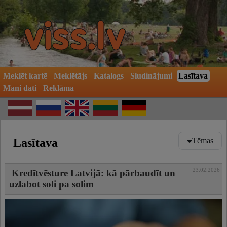
Meklēt kartē
Meklētājs
Katalogs
Sludinājumi
Lasītava
Mani dati
Reklāma
Lasītava
Tēmas
Veselība
23.02.2026
Kredītvēsture Latvijā: kā pārbaudīt un
Auto
uzlabot soli pa solim
Atpūta un izklaide
Skaistumkopšana
Māja un dārzs