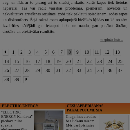
aug, un līdz ar to pieaug arī to situāciju skaits, kurās kapes tiek lietotas
nepareizi. Tas var radīt vairākas problēmas, piemēram, novēlots un
nekvalitatīvs ārstēšanas rezultāts, zobi tiek pakļauti spiedienam, rodas sāpes
un diskomforts. Šajā rakstā esam apkopojuši biežākās kļūdas un kā no tām
izvairīties, tādējādi gan ietaupot laiku un naudu, gan panākot ātrāku,
drošāku un efektīvāku rezultātu.
turpināt lasīt ...
1
2
3
4
5
6
7
8
9
10
11
12
13
14
15
16
17
18
19
20
21
22
23
24
25
26
27
28
29
30
31
32
33
34
35
36
37
38
39
ELECTRIC ENERGY
CĒSU APBEDĪŠANAS
PAKALPOJUMI, SIA
"ELECTRIC
ENERGY Kandava"
Cieņpilnas atvadas
piedāvā pilna
bez liekām raizēm.
spektra
Mēs parūpēsimies
elektromontāžas
par visu — no