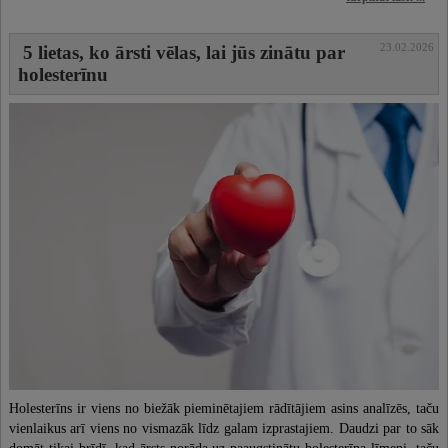
23.02.2026
5 lietas, ko ārsti vēlas, lai jūs zinātu par
holesterīnu
Holesterīns ir viens no biežāk pieminētajiem rādītājiem asins analīzēs, taču
vienlaikus arī viens no vismazāk līdz galam izprastajiem. Daudzi par to sāk