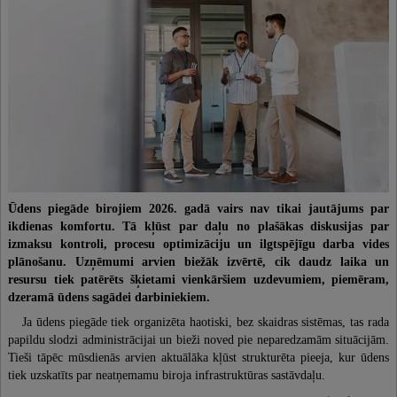
Ūdens piegāde birojiem 2026. gadā vairs nav tikai jautājums par
ikdienas komfortu. Tā kļūst par daļu no plašākas diskusijas par
izmaksu kontroli, procesu optimizāciju un ilgtspējīgu darba vides
plānošanu. Uzņēmumi arvien biežāk izvērtē, cik daudz laika un
resursu tiek patērēts šķietami vienkāršiem uzdevumiem, piemēram,
dzeramā ūdens sagādei darbiniekiem.
Ja ūdens piegāde tiek organizēta haotiski, bez skaidras sistēmas, tas rada
papildu slodzi administrācijai un bieži noved pie neparedzamām situācijām.
Tieši tāpēc mūsdienās arvien aktuālāka kļūst strukturēta pieeja, kur ūdens
tiek uzskatīts par neatņemamu biroja infrastruktūras sastāvdaļu.