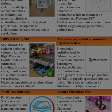
darbus,
pilnas bēru
elektroinstalācijas,
organizēšanas un
sadzīves tehnikas
dokumentu
un elektronikas
noformēšanas līdz transportam un
remontu, vājstrāvas
piederumiem. Pieejami 24/7.
un drošības sistēmu izbūvi, kā arī
Piedāvājam arī kvalitatīvas, autentiskas
projektēšanu, mērījumus un
tautiskās segas aizgājēja piemiņas
elektrosaimniecības drošības riskus
godināšanai.
apsekošanu.
BRISTOLS ES, SIA
Maza Rasiņa, privātā pirmsskolas
izglītības iestāde
SIA "Bristols ES"
audumu outlet un
Pirmsskolas
vairumtirdzniecība
izglītības iestāde
Rīgā. Plašs un
“Maza Rasiņa” –
kvalitatīvs tekstila
privātais bērnudārzs
sortiments:
Pārdaugavā,
kokvilna, lins, zīds,
Zasulaukā, bērniem
vilna, trikotāža un
no 10 mēnešiem
citi audumi šūšanai
līdz 6 gadiem. Licencētas programmas
vai ražošanai.
(LV/RU), logopēds, speciālais atbalsts,
Nāciet un iepazīstieties ar pilnu klāstu
pulciņi, liela zaļa teritorija un 3x
mūsu noliktavā klātienē!
ēdināšana. Strādājam visu gadu!
FindGlass, Auto stikli
Luxury Chocolate, SIA
FindGlass Auto
Mūsu aizraušanās ir
Stiklu serviss
neparasta šokolāde.
piedāvā auto stiklu
SIA Luxury
maiņu un remontu
Chocolate