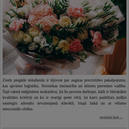
Ziedu piegāde mūsdienās ir kļuvusi par augstas precizitātes pakalpojumu,
kas apvieno loģistiku, floristikas meistarību un klientu pieredzes vadību.
Šajā rakstā mēģināsim noskaidrot, kā šis process darbojas, kādi ir būtiskākie
kvalitātes kritēriji un ko ir svarīgi ņemt vērā, lai katrs pasūtītais pušķis
sasniegtu adresātu nevainojamā stāvoklī, īstajā laikā un ar vēlamo
emocionālo efektu.
turpināt lasīt ...