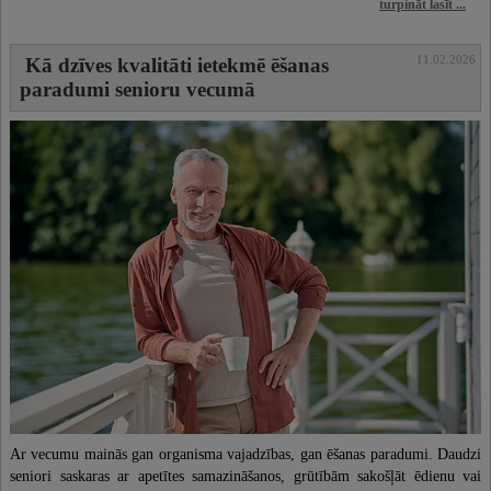
turpināt lasīt ...
11.02.2026
Kā dzīves kvalitāti ietekmē ēšanas
paradumi senioru vecumā
Ar vecumu mainās gan organisma vajadzības, gan ēšanas paradumi. Daudzi
seniori saskaras ar apetītes samazināšanos, grūtībām sakošļāt ēdienu vai