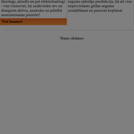
lāzertags, airsofts un pat elektrokartingi
segumu ražotāju produkciju, kā arī visu
- viss vienuviet, lai uzdāvinātu sev un
nepieciešamo grīdas segumu
draugiem aktīvu, azartisku un pilnībā
uzstādīšanai un pareizai kopšanai.
neaizmirstamu pieredzi!
Visi banneri
Manas sīkdatnes