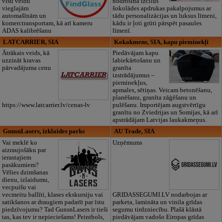
visu veidu
nodrošinā izcilus
vieglajām
šokolādes apdrukas pakalpojumus ar
automašīnām un
tādu personalizācijas un luksus līmeni,
komerctransportam, kā arī kameru
kādu ir ļoti grūti pārspēt pasaules
ADAS kalibrēšanu
līmenī.
LATCARRIER, SIA
Kokakmens, SIA, kapu pieminekļi
Ātrākais veids, kā
Piedāvājam kapu
uzzināt kravas
labiekārtošanu un
pārvadājuma cenu
granīta
izstrādājumus –
pieminekļus,
apmales, sētiņas. Veicam betonēšanu,
planēšanu, granīta zāģēšanu un
https://www.latcarrier.lv/cenas-lv
pulēšanu. Importējam augstvērtīgu
granītu no Zviedrijas un Somijas, kā arī
apstrādājam Latvijas laukakmeņus.
GunsnLasers, izklaides parks
AU Trade, SIA
Vai meklē ko
Uzņēmums
aizraujošāku par
ierastajiem
pasākumiem?
Vēlies dzimšanas
dienu, izlaidumu,
vecpuišu vai
vecmeitu ballīti, klases ekskursiju vai
GRIDASSEGUMI.LV nodarbojas ar
satikšanos ar draugiem padarīt par īstu
parketa, lamināta un vinila grīdas
piedzīvojumu? Tad GunsnLasers ir tieši
segumu tirdzniecību. Plašā klāstā
tas, kas tev ir nepieciešams! Peintbols,
piedāvājam vadošo Eiropas grīdas