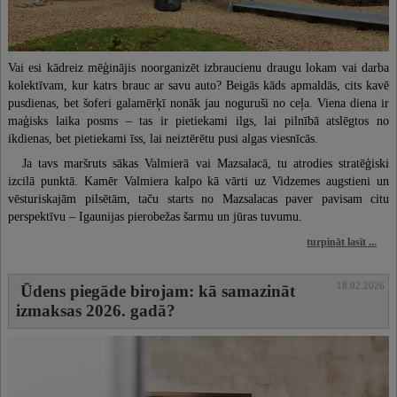
Vai esi kādreiz mēģinājis noorganizēt izbraucienu draugu lokam vai darba
kolektīvam, kur katrs brauc ar savu auto? Beigās kāds apmaldās, cits kavē
pusdienas, bet šoferi galamērķī nonāk jau noguruši no ceļa. Viena diena ir
maģisks laika posms – tas ir pietiekami ilgs, lai pilnībā atslēgtos no
ikdienas, bet pietiekami īss, lai neiztērētu pusi algas viesnīcās.
Ja tavs maršruts sākas Valmierā vai Mazsalacā, tu atrodies stratēģiski
izcilā punktā. Kamēr Valmiera kalpo kā vārti uz Vidzemes augstieni un
vēsturiskajām pilsētām, taču starts no Mazsalacas paver pavisam citu
perspektīvu – Igaunijas pierobežas šarmu un jūras tuvumu.
turpināt lasīt ...
18.02.2026
Ūdens piegāde birojam: kā samazināt
izmaksas 2026. gadā?