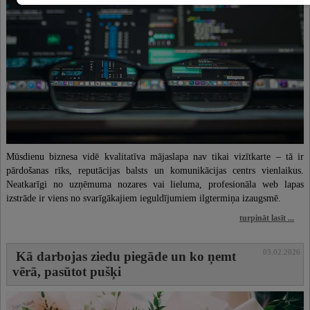
Mūsdienu biznesa vidē kvalitatīva mājaslapa nav tikai vizītkarte – tā ir
pārdošanas rīks, reputācijas balsts un komunikācijas centrs vienlaikus.
Neatkarīgi no uzņēmuma nozares vai lieluma, profesionāla web lapas
izstrāde ir viens no svarīgākajiem ieguldījumiem ilgtermiņa izaugsmē.
turpināt lasīt ...
03.02.2026
Kā darbojas ziedu piegāde un ko ņemt
vērā, pasūtot pušķi