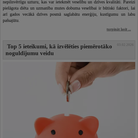
nepilnvērtīgu uzturu, kas var ietekmēt veselību un dzīves kvalitāti. Pareizi
pielāgota diēta un uzmanība mutes dobuma veselībai ir būtiski faktori, lai
arī gados vecākā dzīves posmā saglabātu enerģiju, kustīgumu un labu
pašsajūtu.
turpināt lasīt ...
03.02.2026
Top 5 ieteikumi, kā izvēlēties piemērotāko
noguldījumu veidu