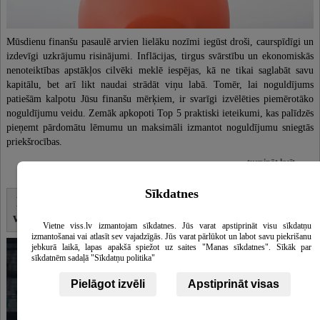
Mūsdienu finanšu pasaulē arvien lielāku nozīmi iegūst droši, caurspīdīgi un
izdevīgi uzkrājumu risinājumi. Inflācijas, tirgus svārstību un ekonomiskās
nenoteiktības apstākļos cilvēki meklē iespējas, kā ne tikai saglabāt savu
kapitālu, bet arī likt naudai strādāt viņu labā. Tomēr, lai noguldījums
patiešām kalpotu Jūsu finanšu mērķiem, ir svarīgi izvēlēties piemērotāko
noguldījumu veidu. Zemāk apkopoti Top 5 praktiski ieteikumi, kas palīdzēs
pieņemt pārdomātu lēmumu un maksimāli izmantot noguldījumu sniegtās
priekšrocības.
turpināt lasīt ...
Sīkdatnes
03.02.2026
No idejas līdz rezultātam: pilns ceļvedis
web lapas izstrādē uzņēmumiem
Vietne viss.lv izmantojam sīkdatnes. Jūs varat apstiprināt visu sīkdatņu
izmantošanai vai atlasīt sev vajadzīgās. Jūs varat pārlūkot un labot savu piekrišanu
jebkurā laikā, lapas apakšā spiežot uz saites "Manas sīkdatnes". Sīkāk par
sīkdatnēm sadaļā "Sīkdatņu politika"
Pielāgot izvēli
Apstiprināt visas