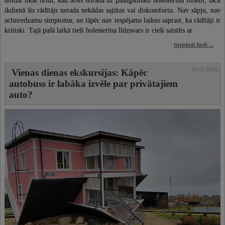
domāt tikai brīdī, kad ārsts norāda uz paaugstinātu holesterīna līmeni, taču
ikdienā šis rādītājs nerada nekādas sajūtas vai diskomfortu. Nav sāpju, nav
acīmredzamu simptomu, un tāpēc nav iespējams laikus saprast, ka rādītāji ir
kritiski. Tajā pašā laikā tieši holesterīna līdzsvars ir cieši saistīts ar
turpināt lasīt ...
18.02.2026
Vienas dienas ekskursijas: Kāpēc
autobuss ir labāka izvēle par privātajiem
auto?