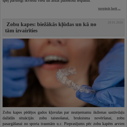
spēj pārsteigt ikvienu viesi un atstāt paliekošu iespaidu.
turpināt lasīt ...
28.01.2026
Zobu kapes: biežākās kļūdas un kā no
tām izvairīties
Zobu kapes pēdējos gados kļuvušas par neatņemamu ikdienas sastāvdaļu
dažādās situācijās: zobu taisnošanai, bruksisma novēršanai, zobu
pasargāšanai no sporta traumām u.c. Pieprasījums pēc zobu kapēm arvien