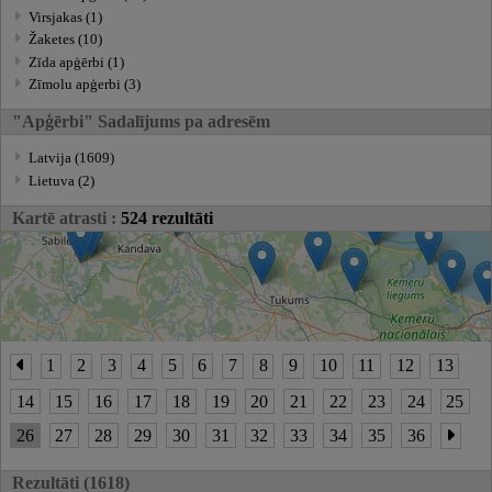
Virsjakas (1)
Žaketes (10)
Zīda apģērbi (1)
Zīmolu apģerbi (3)
"Apģērbi" Sadalījums pa adresēm
Latvija (1609)
Lietuva (2)
Kartē atrasti :
524 rezultāti
1
2
3
4
5
6
7
8
9
10
11
12
13
14
15
16
17
18
19
20
21
22
23
24
25
26
27
28
29
30
31
32
33
34
35
36
Rezultāti (1618)