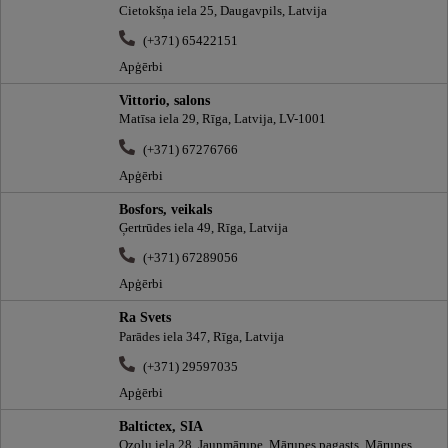
Cietokšņa iela 25, Daugavpils, Latvija
(+371) 65422151
Apģērbi
Vittorio, salons
Matīsa iela 29, Rīga, Latvija, LV-1001
(+371) 67276766
Apģērbi
Bosfors, veikals
Ģertrūdes iela 49, Rīga, Latvija
(+371) 67289056
Apģērbi
Ra Svets
Parādes iela 347, Rīga, Latvija
(+371) 29597035
Apģērbi
Baltictex, SIA
Ozolu iela 28, Jaunmārupe, Mārupes pagasts, Mārupes