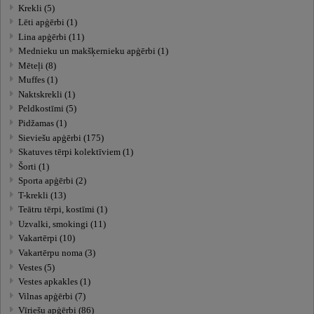
Krekli (5)
Lēti apģērbi (1)
Lina apģērbi (11)
Mednieku un makšķernieku apģērbi (1)
Mēteļi (8)
Muffes (1)
Naktskrekli (1)
Peldkostīmi (5)
Pidžamas (1)
Sieviešu apģērbi (175)
Skatuves tērpi kolektīviem (1)
Šorti (1)
Sporta apģērbi (2)
T-krekli (13)
Teātru tērpi, kostīmi (1)
Uzvalki, smokingi (11)
Vakartērpi (10)
Vakartērpu noma (3)
Vestes (5)
Vestes apkakles (1)
Vilnas apģērbi (7)
Vīriešu apģērbi (86)