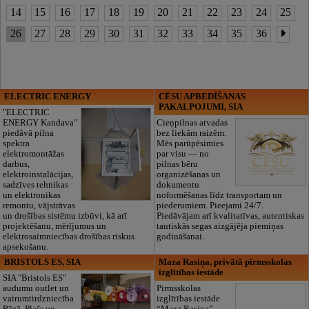
14
15
16
17
18
19
20
21
22
23
24
25
26
27
28
29
30
31
32
33
34
35
36
ELECTRIC ENERGY
CĒSU APBEDĪŠANAS
PAKALPOJUMI, SIA
"ELECTRIC
ENERGY Kandava"
Cieņpilnas atvadas
piedāvā pilna
bez liekām raizēm.
spektra
Mēs parūpēsimies
elektromontāžas
par visu — no
darbus,
pilnas bēru
elektroinstalācijas,
organizēšanas un
sadzīves tehnikas
dokumentu
un elektronikas
noformēšanas līdz transportam un
remontu, vājstrāvas
piederumiem. Pieejami 24/7.
un drošības sistēmu izbūvi, kā arī
Piedāvājam arī kvalitatīvas, autentiskas
projektēšanu, mērījumus un
tautiskās segas aizgājēja piemiņas
elektrosaimniecības drošības riskus
godināšanai.
apsekošanu.
BRISTOLS ES, SIA
Maza Rasiņa, privātā pirmsskolas
izglītības iestāde
SIA "Bristols ES"
audumu outlet un
Pirmsskolas
vairumtirdzniecība
izglītības iestāde
Rīgā. Plašs un
“Maza Rasiņa” –