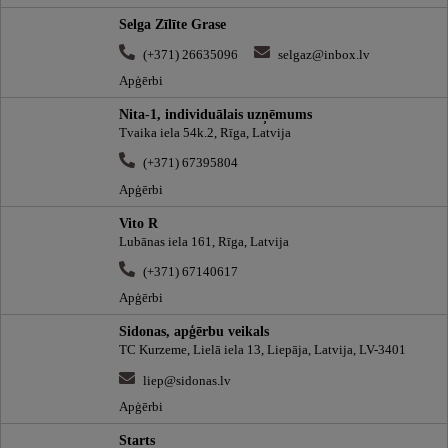
Selga Zīlīte Grase
(+371) 26635096
selgaz@inbox.lv
Apģērbi
Nita-1, individuālais uzņēmums
Tvaika iela 54k.2, Rīga, Latvija
(+371) 67395804
Apģērbi
Vito R
Lubānas iela 161, Rīga, Latvija
(+371) 67140617
Apģērbi
Sidonas, apģērbu veikals
TC Kurzeme, Lielā iela 13, Liepāja, Latvija, LV-3401
liep@sidonas.lv
Apģērbi
Starts