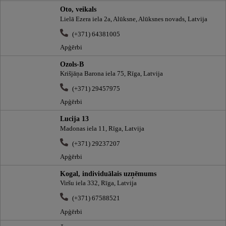
Oto, veikals
Lielā Ezera iela 2a, Alūksne, Alūksnes novads, Latvija
(+371) 64381005
Apģērbi
Ozols-B
Krišjāņa Barona iela 75, Rīga, Latvija
(+371) 29457975
Apģērbi
Lucija 13
Madonas iela 11, Rīga, Latvija
(+371) 29237207
Apģērbi
Kogal, individuālais uzņēmums
Viršu iela 332, Rīga, Latvija
(+371) 67588521
Apģērbi