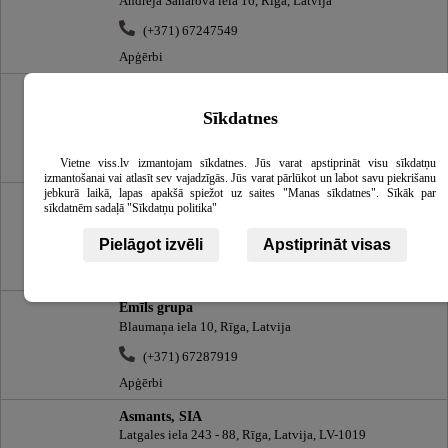
Andreja Saharova iela 16, Rīga, Latvija
(+371) 67247549
Apģērbi
Contraire, individuālais uzņēmums, veikals
Dzirnavu iela 71, Rīga, Latvija
Sīkdatnes
(+371) 67242106
Vietne viss.lv izmantojam sīkdatnes. Jūs varat apstiprināt visu sīkdatņu
Apģērbi
izmantošanai vai atlasīt sev vajadzīgās. Jūs varat pārlūkot un labot savu piekrišanu
jebkurā laikā, lapas apakšā spiežot uz saites "Manas sīkdatnes". Sīkāk par
Imitz Family, veikals
sīkdatnēm sadaļā "Sīkdatņu politika"
Audēju iela 16 3.st., Rīga, Latvija
Pielāgot izvēli
Apstiprināt visas
(+371) 67018086
Apģērbi
Emīls grupa
Blaumaņa iela 10, Rīga, Latvija
(+371) 67287919
Apģērbi
Asmants, SIA
Latgales iela 243 - 88, Rīga, Latvija, LV-1019