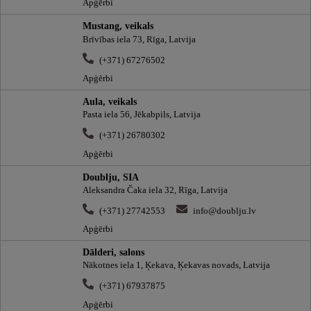
Apģērbi
Mustang, veikals
Brīvības iela 73, Rīga, Latvija
(+371) 67276502
Apģērbi
Aula, veikals
Pasta iela 56, Jēkabpils, Latvija
(+371) 26780302
Apģērbi
Doublju, SIA
Aleksandra Čaka iela 32, Rīga, Latvija
(+371) 27742553
info@doublju.lv
Apģērbi
Dālderi, salons
Nākotnes iela 1, Ķekava, Ķekavas novads, Latvija
(+371) 67937875
Apģērbi