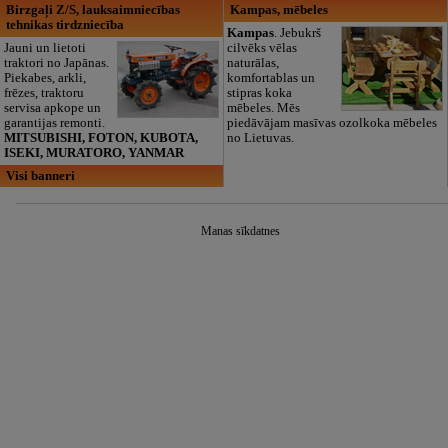
Birzgaļi Z/S, lauksaimniecības
Kampas, mēbeles
tehnikas tirdzniecība
Kampas
. Jebukrš
Jauni un lietoti
cilvēks vēlas
traktori no Japānas.
naturālas,
Piekabes, arkli,
komfortablas un
frēzes, traktoru
stipras koka
servisa apkope un
mēbeles. Mēs
garantijas remonti.
piedāvājam masīvas ozolkoka mēbeles
MITSUBISHI, FOTON, KUBOTA,
no Lietuvas.
ISEKI, MURATORO, YANMAR
Visi banneri
Manas sīkdatnes