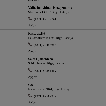
Valir, individuālais uzņēmums
Slāvu iela 13-137, Rīga, Latvija
(+371) 67112741
Apģērbi
Ruse, ateljē
Lokomotīves iela 68, Rīga, Latvija
(+371) 29453663
Apģērbi
Solts L, darbnīca
Stārķu iela 9a, Rīga, Latvija
(+371) 67565852
Apģērbi
GB
Nīcgales iela 2044, Rīga, Latvija
(+371) 67582352
Apģērbi