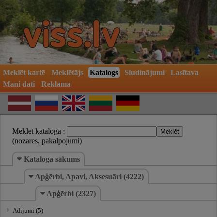
Meklēt kartē
Meklētājs
Katalogs
Sludinājumi
Lasītava
Mani dati
Reklāma
Meklēt katalogā :
(nozares, pakalpojumi)
Kataloga sākums
Apģērbi, Apavi, Aksesuāri (4222)
Apģērbi (2327)
Adījumi (5)