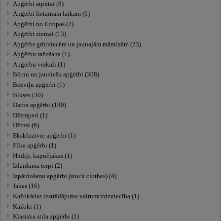
Apģērbi atpūtai (8)
Apģērbi lietainam laikam (6)
Apģērbi no Eiropas (2)
Apģērbi ziemai (13)
Apģērbs grūtniecēm un jaunajām māmiņām (23)
Apģērbu ražošana (1)
Apģērbu veikali (1)
Bērnu un jauniešu apģērbi (308)
Bezvīļu apģērbi (1)
Bikses (30)
Darba apģērbi (180)
Džemperi (1)
Džinsi (6)
Ekskluzīvie apģērbi (1)
Flīsa apģērbi (1)
Hūdiji, kapučjakas (1)
Izlaiduma tērpi (2)
Izpārdošanu apģērbi (stock clothes) (4)
Jakas (16)
Kažokādas izstrādājumu vairumtirdzniecība (1)
Kažoki (1)
Klasiska stila apģērbi (1)