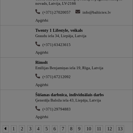
novads, Latvija, LV-2166
(+371) 27020057
info@baltictex.lv
Apģērbi
Twenty 1 Lifestyle, veikals
Graudu iela 34, Liepāja, Latvija
(+371) 63423615
Apģērbi
Rimolt
Emīlijas Benjamiņas iela 19, Rīga, Latvija
(+371) 67212092
Apģērbi
Šūšanas darbnīca, individuālais darbs
Ģenerāļa Baloža iela 43, Liepāja, Latvija
(+371) 29794883
Apģērbi
1
2
3
4
5
6
7
8
9
10
11
12
13