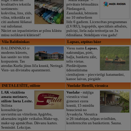
kvalitatīvs tekstila
privātais bērnudārzs
sortiments:
Pārdaugavā,
kokvilna, lins, zīds,
Zasulaukā, bērniem
vilna, trikotāža un
no 10 mēnešiem
citi audumi šūšanai
līdz 6 gadiem. Licencētas programmas
vai ražošanai.
(LV/RU), logopēds, speciālais atbalsts,
Nāciet un iepazīstieties ar pilnu klāstu
pulciņi, liela zaļa teritorija un 3x
mūsu noliktavā klātienē!
ēdināšana. Strādājam visu gadu!
Vila Baldininkas
Lapsas, atpūtas bāze
BALDININKAS ir
Viesu nams
Lapsas
,
moderns kūrorts,
naktsmājas, pirti,
kas sastāv no trim
baļļa, banketu zāle,
korpusiem. Tas
telts vietas.
atrodas Kuršu jūras līča krastā, Neringā.
Piedāvājums
Vien- un divistabu aparatmenti.
ūdenstūrisma
cienītajiem – piecvietīgi katamarāni,
kanoe laivas, piegāde.
INETA LESĪTE, stiliste
Vuolake Hotelli, viesnīca
LAK vizāžista
Vuolake
- mājīga
amata meistare,
viesnīca visai
stiliste Ineta Lesīte.
ģimenei ezera
Stilista
krastā, 15 minūšu
konsultācijas
braucienā no
sievietēm un vīriešiem.Apģērbu,
Jyvaskyla. Viesnīca
aksesuāru iegāde veikalos.Make-up,
ir 26 istabiņas, telpas svinībām,
make-up apmācības. Dāvanu kartes.
konferencēm un banketiem. Sauna.
Semināri. Lekcijas.