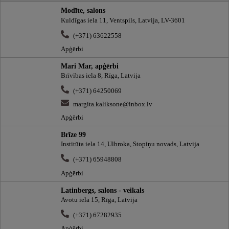
Modīte, salons
Kuldīgas iela 11, Ventspils, Latvija, LV-3601
(+371) 63622558
Apģērbi
Mari Mar, apģērbi
Brīvības iela 8, Rīga, Latvija
(+371) 64250069
margita.kaliksone@inbox.lv
Apģērbi
Brīze 99
Institūta iela 14, Ulbroka, Stopiņu novads, Latvija
(+371) 65948808
Apģērbi
Latinbergs, salons - veikals
Avotu iela 15, Rīga, Latvija
(+371) 67282935
Apģērbi