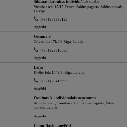
Šūšanas darbnīca, individuālais darbs
Vienības iela 15/17, Druva, Saldus pagasts, Saldus novads,
Latvija
(+371) 63839129
Apģērbi
Gemma S
Grīvas iela 17k.19, Rīga, Latvija
(+371) 29810533
Apģērbi
Lalja
Kvēles iela 1543/3, Rīga, Latvija
(+371) 29415699
Apģērbi
Ozoliņas A. individuālais uzņēmums
Atpūtas iela 1, Carnikava, Carnikavas pagasts, Ādažu
novads, Latvija
Apģērbi
Camp David, apģērbi