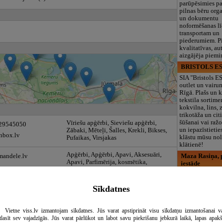
parūpēsimies p
pilnas bēru org
un dokumentu
noformēšanas l
transportam un
piederumiem. Pi
kvalitatīvas, au
aizgājēja piemi
BRISTOLS ES
SIA "Bristols 
outlet un vairu
Rīgā. Plašs un k
tekstila sortime
kokvilna, lins, z
trikotāža un ci
šūšanai vai ražo
Vīriešu apģērbi, Sieviešu apģērbi,
 29545050
un iepazīstietie
Zābaki, Mēteļi, Šalles, Krekli, Bikses,
nbox.lv
klāstu mūsu nol
Pufaikas, Virsjakas
klātienē!
Apģērbi, Apģērbi, Apavi, Aksesuāri,
mandele.lv
Maza Rasiņa, p
Apavi, Parfimērija, kosmētika,
iestāde
skaistumkopšanas līdzekļi, Apģērbu
Pirmsskolas izg
aksesuāri, Sporta un tūrisma preces,
iestāde “Maza 
Amatnieku darinājumi, meizstardarbi,
Sīkdatnes
privātais bērnu
izstrādājumi, Virsjakas
Pārdaugavā, Za
bērniem no 10
Vīriešu apģērbi, Sieviešu apģērbi,
 29545050
Vietne viss.lv izmantojam sīkdatnes. Jūs varat apstiprināt visu sīkdatņu izmantošanai v
līdz 6 gadiem. 
Mēteļi, Krekli, T-krekli, Bikses, Jakas,
tlasīt sev vajadzīgās. Jūs varat pārlūkot un labot savu piekrišanu jebkurā laikā, lapas apak
programmas (L
nbox.lv