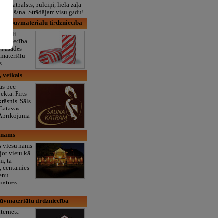
lais atbalsts, pulciņi, liela zaļa
x ēdināšana. Strādājam visu gadu!
A, būvmateriālu tirdzniecība
eriāli.
rdzniecība.
. Fasādes
vmateriālu
s.
 veikals
as pēc
ekta. Pirts
krāsnis. Sāls
 Gatavas
 Aprīkojuma
u nams
s viesu nams
ot vietu kā
m, tā
i, centāmies
enu
enatnes
ūvmateriālu tirdzniecība
terneta