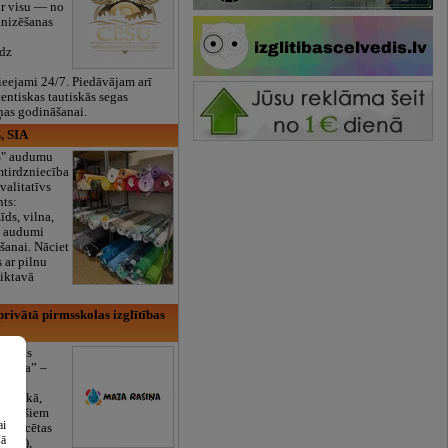
ar visu — no
anizēšanas
īdz
eejami 24/7. Piedāvājam arī
tentiskas tautiskās segas
ņas godināšanai.
, SIA
ES" audumu
mtirdzniecība
valitatīvs
nts:
īds, vilna,
ti audumi
šanai. Nāciet
s ar pilnu
iktavā
rivātā pirmsskolas izglītības
lītības
Rasiņa” –
dārzs
sulaukā,
 mēnešiem
ai
Licencētas
šā
V/RU),