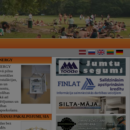
ENERGY
NERGY
vā pilna
montāžas
nstalācijas,
as un
montu,
rošības
kā arī
mērījumus un
ības
 apsekošanu.
ĪŠANAS PAKALPOJUMI, SIA
das bez
 Mēs