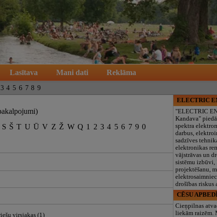
Lasītava
Mani dati
Reklāma
3
4
5
6
7
8
9
ELECTRIC 
pakalpojumi)
"ELECTRIC E
Kandava" piedā
S
Š
T
U
Ū
V
Z
Ž
W
Q
1
2
3
4
5
6
7
9
0
spektra elektro
darbus, elektroi
sadzīves tehnik
elektronikas re
vājstrāvas un d
sistēmu izbūvi, 
projektēšanu, 
elektrosaimniec
drošības riskus
CĒSU APBED
Cieņpilnas atva
liekām raizēm.
iešu virsjakas (1)