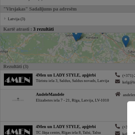
"Virsjakas" Sadalījums pa adresēm
Latvija (3)
Kartē atrasti :
3 rezultāti
Rezultāti (3)
4Men un LADY STYLE, apģērbi
(+371)
Tūristu iela 3, Saldus, Saldus novads, Latvija
kelg@i
AndeleMandele
andele
Elizabetes iela 7 - 21, Rīga, Latvija, LV-1010
4Men un LADY STYLE, apģērbi
(+371)
TC Jāņa centrs, Rīgas iela 8, Talsi, Talsu
a
kelg@i