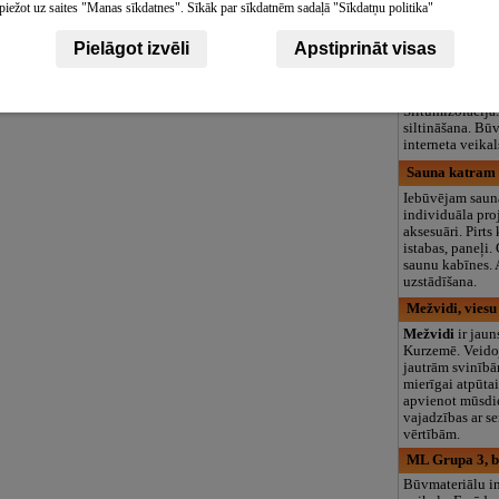
Kaklasaites, Portfeļi, diplomāti,
piežot uz saites "Manas sīkdatnes". Sīkāk par sīkdatnēm sadaļā "Sīkdatņu politika"
logopēds, speciā
Virsjakas
teritorija un 3
Pielāgot izvēli
Apstiprināt visas
DHM Group, SI
Celtniecības mat
Būvmateriālu ti
Siltumizolācija
siltināšana. Bū
interneta veikal
Sauna katram ,
Iebūvējam saun
individuāla proj
aksesuāri. Pirts 
istabas, paneļi.
saunu kabīnes.
uzstādīšana.
Mežvidi, vies
Mežvidi
ir jaun
Kurzemē. Veidoj
jautrām svinībā
mierīgai atpūta
apvienot mūsdi
vajadzības ar s
vērtībām.
ML Grupa 3, b
Būvmateriālu in