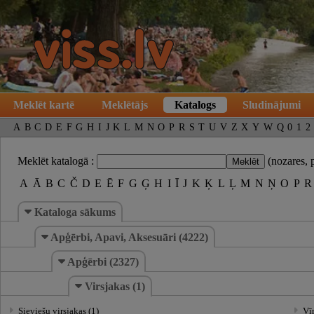
Meklēt kartē
Meklētājs
Katalogs
Sludinājumi
A
B
C
D
E
F
G
H
I
J
K
L
M
N
O
P
R
S
T
U
V
Z
X
Y
W
Q
0
1
2
Meklēt katalogā :
(nozares, 
A
Ā
B
C
Č
D
E
Ē
F
G
Ģ
H
I
Ī
J
K
Ķ
L
Ļ
M
N
Ņ
O
P
R
Kataloga sākums
Apģērbi, Apavi, Aksesuāri (4222)
Apģērbi (2327)
Virsjakas (1)
Sieviešu virsjakas (1)
Vīr