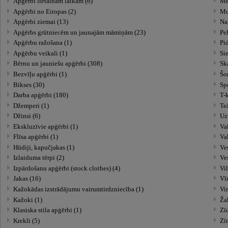
Apģērbi lietainam laikam (6)
Mēt
Apģērbi no Eiropas (2)
Mu
Apģērbi ziemai (13)
Apģērbs grūtniecēm un jaunajām māmiņām (23)
Pe
Apģērbu ražošana (1)
Pi
Apģērbu veikali (1)
Si
Bērnu un jauniešu apģērbi (308)
Ska
Bezvīļu apģērbi (1)
Šor
Bikses (30)
Spo
Darba apģērbi (180)
T-k
Džemperi (1)
Teā
Džinsi (6)
Uz
Ekskluzīvie apģērbi (1)
Vak
Flīsa apģērbi (1)
Va
Hūdiji, kapučjakas (1)
Ves
Izlaiduma tērpi (2)
Ves
Izpārdošanu apģērbi (stock clothes) (4)
Vil
Jakas (16)
Vīr
Kažokādas izstrādājumu vairumtirdzniecība (1)
Vir
Kažoki (1)
Ža
Klasiska stila apģērbi (1)
Zīd
Krekli (5)
Zī