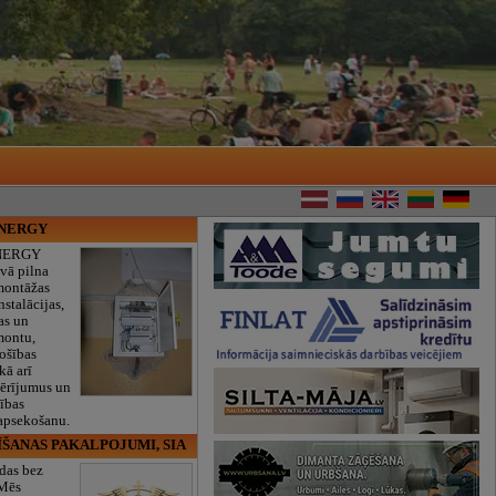
ENERGY
NERGY
vā pilna
montāžas
nstalācijas,
as un
montu,
rošības
kā arī
mērījumus un
ības
 apsekošanu.
ĪŠANAS PAKALPOJUMI, SIA
das bez
 Mēs