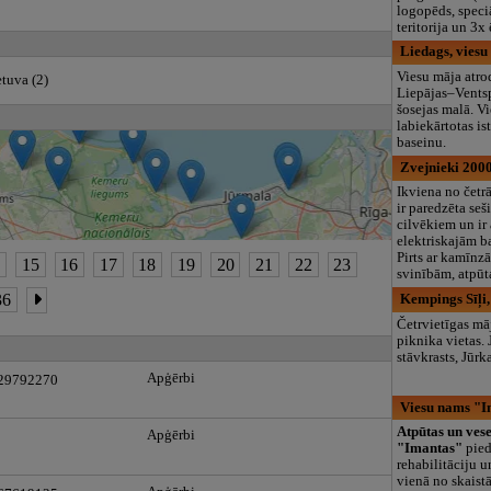
logopēds, speciā
teritorija un 3
Liedags, viesu
Viesu māja atro
tuva (2)
Liepājas–Vents
šosejas malā. V
labiekārtotas is
baseinu.
Zvejnieki 2000
Ikviena no čet
ir paredzēta se
cilvēkiem un ir 
elektriskajām b
Pirts ar kamīnzā
4
15
16
17
18
19
20
21
22
23
svinībām, atpūt
36
Kempings Sīļi
Četrvietīgas māj
piknika vietas. 
stāvkrasts, Jūrk
Apģērbi
 29792270
Viesu nams "I
Atpūtas un vese
Apģērbi
"Imantas"
pie
rehabilitāciju u
vienā no skaist