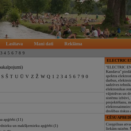
Lasītava
Mani dati
Reklāma
3
4
5
6
7
8
9
ELECTRIC 
pakalpojumi)
"ELECTRIC E
Kandava" piedā
S
Š
T
U
Ū
V
Z
Ž
W
Q
1
2
3
4
5
6
7
9
0
spektra elektro
darbus, elektroi
sadzīves tehnik
elektronikas re
vājstrāvas un d
sistēmu izbūvi, 
projektēšanu, 
elektrosaimniec
drošības riskus
CĒSU APBED
na apģērbi (11)
Cieņpilnas atva
dnieku un makšķernieku apģērbi (1)
liekām raizēm.