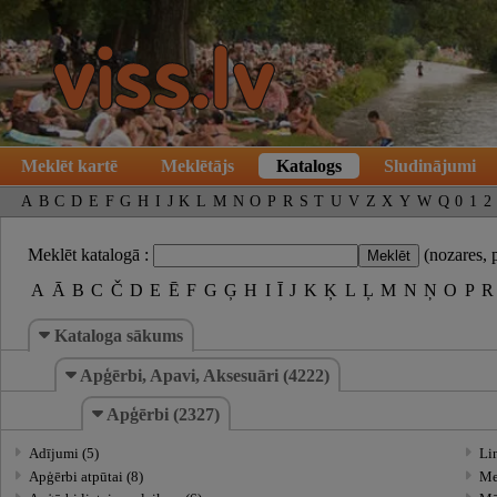
Meklēt kartē
Meklētājs
Katalogs
Sludinājumi
A
B
C
D
E
F
G
H
I
J
K
L
M
N
O
P
R
S
T
U
V
Z
X
Y
W
Q
0
1
2
Meklēt katalogā :
(nozares, 
A
Ā
B
C
Č
D
E
Ē
F
G
Ģ
H
I
Ī
J
K
Ķ
L
Ļ
M
N
Ņ
O
P
R
Kataloga sākums
Apģērbi, Apavi, Aksesuāri (4222)
Apģērbi (2327)
Adījumi (5)
Li
Apģērbi atpūtai (8)
Me