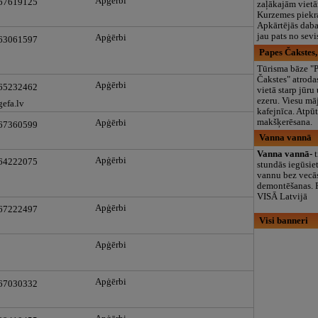
Apģērbi
 67619125
zaļākajām vietā
Kurzemes piekras
Apkārtējās daba
jau pats no sevi
Apģērbi
 63061597
Papes Čakstes,
Tūrisma bāze "
Čakstes" atroda
Apģērbi
 65232462
vietā starp jūru
ezeru. Viesu māj
efa.lv
kafejnīca. Atpūt
makšķerēsana.
Apģērbi
 67360599
Vanna vannā
Vanna vannā-
Apģērbi
 64222075
stundās iegūsie
vannu bez vecā
demontēšanas. 
VISĀ Latvijā
Apģērbi
 67222497
Visi banneri
Apģērbi
Apģērbi
 67030332