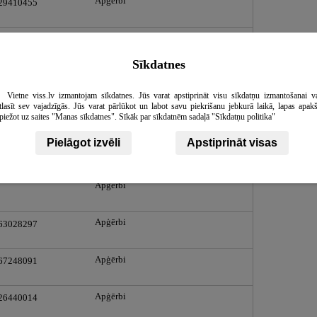
Apģērbi
 29410455
Apģērbi
 67276753
Sīkdatnes
Apģērbi
 67285367
Vietne viss.lv izmantojam sīkdatnes. Jūs varat apstiprināt visu sīkdatņu izmantošanai v
tlasīt sev vajadzīgās. Jūs varat pārlūkot un labot savu piekrišanu jebkurā laikā, lapas apak
Apģērbi
 67624292
piežot uz saites "Manas sīkdatnes". Sīkāk par sīkdatnēm sadaļā "Sīkdatņu politika"
Pielāgot izvēli
Apstiprināt visas
Apģērbi
 29118062
Apģērbi
Apģērbi
 63028297
Apģērbi
 67248091
Apģērbi
 26440014