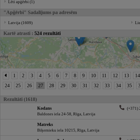
Lēti apģērbi (1)
"Apģērbi" Sadalījums pa adresēm
Latvija (1609)
Lie
Kartē atrasti :
524 rezultāti
1
2
3
4
5
6
7
8
9
10
11
12
13
1
24
25
26
27
28
29
30
31
32
33
34
35
Rezultāti (1618)
Kodans
(+371)
Baldones iela 24-58, Rīga, Latvija
Matreks
Biķernieku iela 10215, Rīga, Latvija