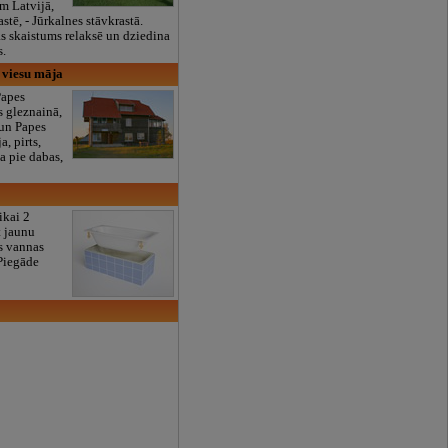
m Latvijā,
tē, - Jūrkalnes stāvkrastā.
s skaistums relaksē un dziedina
s.
 viesu māja
Papes
s gleznainā,
 un Papes
a, pirts,
a pie dabas,
tikai 2
t jaunu
s vannas
Piegāde