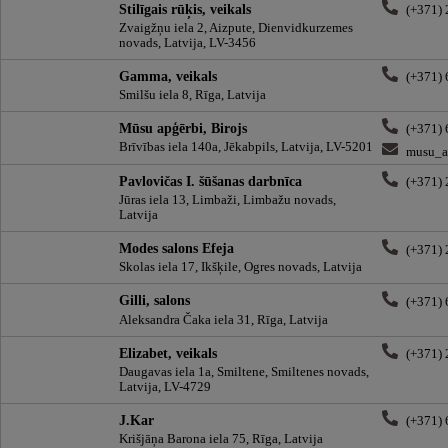
Stilīgais rūķis, veikals
(+371)
Zvaigžņu iela 2, Aizpute, Dienvidkurzemes
novads, Latvija, LV-3456
Gamma, veikals
(+371)
Smilšu iela 8, Rīga, Latvija
Mūsu apģērbi, Birojs
(+371)
Brīvības iela 140a, Jēkabpils, Latvija, LV-5201
musu_a
Pavlovičas I. šūšanas darbnīca
(+371)
Jūras iela 13, Limbaži, Limbažu novads,
Latvija
Modes salons Efeja
(+371)
Skolas iela 17, Ikšķile, Ogres novads, Latvija
Gilli, salons
(+371)
Aleksandra Čaka iela 31, Rīga, Latvija
Elizabet, veikals
(+371)
Daugavas iela 1a, Smiltene, Smiltenes novads,
Latvija, LV-4729
J.Kar
(+371)
Krišjāņa Barona iela 75, Rīga, Latvija