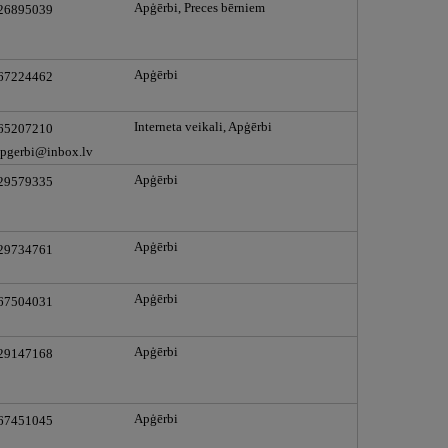
Apģērbi, Preces bērniem
 26895039
Apģērbi
 67224462
Interneta veikali, Apģērbi
 65207210
pgerbi@inbox.lv
Apģērbi
 29579335
Apģērbi
 29734761
Apģērbi
 67504031
Apģērbi
 29147168
Apģērbi
 67451045