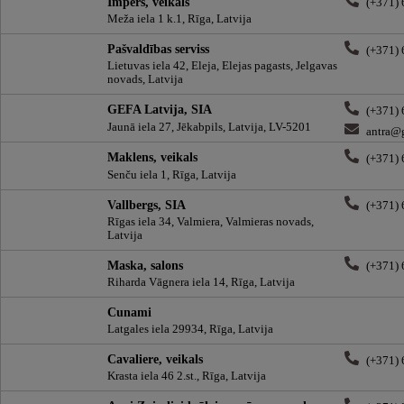
Impers, veikals
(+371)
Meža iela 1 k.1, Rīga, Latvija
Pašvaldības serviss
(+371)
Lietuvas iela 42, Eleja, Elejas pagasts, Jelgavas
novads, Latvija
GEFA Latvija, SIA
(+371)
Jaunā iela 27, Jēkabpils, Latvija, LV-5201
antra@g
Maklens, veikals
(+371)
Senču iela 1, Rīga, Latvija
Vallbergs, SIA
(+371)
Rīgas iela 34, Valmiera, Valmieras novads,
Latvija
Maska, salons
(+371)
Riharda Vāgnera iela 14, Rīga, Latvija
Cunami
Latgales iela 29934, Rīga, Latvija
Cavaliere, veikals
(+371)
Krasta iela 46 2.st., Rīga, Latvija