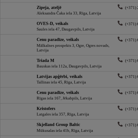
Zipeja, ateljē
(+371)
Aleksandra Čaka iela 33, Rīga, Latvija
OVES-D, veikals
(+371)
Saules iela 47, Daugavpils, Latvija
Cenu paradīze, veikals
(+371)
Mālkalnes prospekts 3, Ogre, Ogres novads,
Latvija
Triada M
(+371)
Bauskas iela 112a, Daugavpils, Latvija
Latvijas apģērbi, veikals
(+371)
Tallinas iela 45, Rīga, Latvija
Cenu paradīze, veikals
(+371)
Rīgas iela 167, Jēkabpils, Latvija
Kristofers
(+371)
Latgales iela 357, Rīga, Latvija
Skjelland Group Baltic
(+371)
Mūkusalas iela 41b, Rīga, Latvija