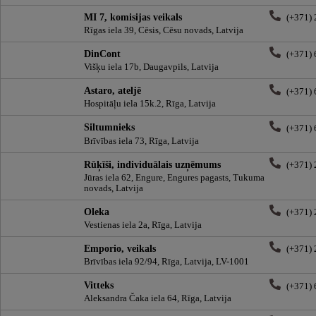
MI 7, komisijas veikals
(+371)
Rīgas iela 39, Cēsis, Cēsu novads, Latvija
DinCont
(+371)
Višķu iela 17b, Daugavpils, Latvija
Astaro, ateljē
(+371)
Hospitāļu iela 15k.2, Rīga, Latvija
Siltumnieks
(+371)
Brīvības iela 73, Rīga, Latvija
Rūķīši, individuālais uzņēmums
(+371)
Jūras iela 62, Engure, Engures pagasts, Tukuma
novads, Latvija
Oleka
(+371)
Vestienas iela 2a, Rīga, Latvija
Emporio, veikals
(+371)
Brīvības iela 92/94, Rīga, Latvija, LV-1001
Vitteks
(+371)
Aleksandra Čaka iela 64, Rīga, Latvija