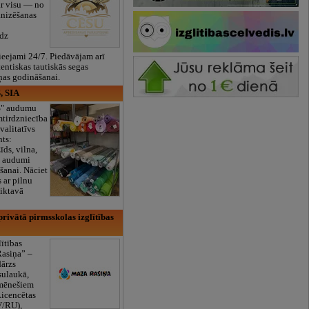
ar visu — no
anizēšanas
īdz
eejami 24/7. Piedāvājam arī
tentiskas tautiskās segas
ņas godināšanai.
, SIA
ES" audumu
mtirdzniecība
valitatīvs
nts:
īds, vilna,
ti audumi
šanai. Nāciet
s ar pilnu
iktavā
rivātā pirmsskolas izglītības
lītības
Rasiņa” –
dārzs
sulaukā,
 mēnešiem
Licencētas
V/RU),