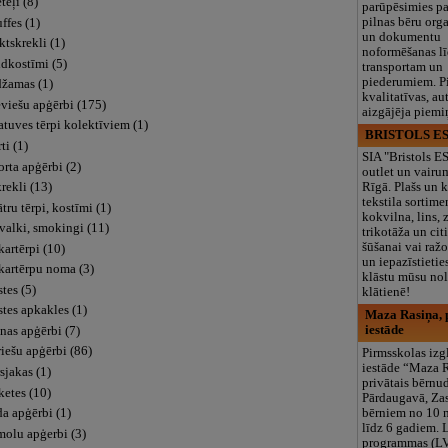
eļi (8)
parūpēsimies p
pilnas bēru org
ffes (1)
un dokumentu
Naktskrekli (1)
noformēšanas l
ldkostīmi (5)
transportam un
piederumiem. Pi
džamas (1)
kvalitatīvas, au
eviešu apģērbi (175)
aizgājēja piemi
tuves tērpi kolektīviem (1)
BRISTOLS ES
ti (1)
SIA "Bristols 
rta apģērbi (2)
outlet un vairu
rekli (13)
Rīgā. Plašs un k
tekstila sortime
tru tērpi, kostīmi (1)
kokvilna, lins, z
valki, smokingi (11)
trikotāža un ci
šūšanai vai ražo
artērpi (10)
un iepazīstietie
kartērpu noma (3)
klāstu mūsu nol
tes (5)
klātienē!
tes apkakles (1)
Maza Rasiņa, p
iestāde
nas apģērbi (7)
iešu apģērbi (86)
Pirmsskolas izg
iestāde “Maza 
sjakas (1)
privātais bērnu
ketes (10)
Pārdaugavā, Za
bērniem no 10
a apģērbi (1)
līdz 6 gadiem. 
molu apģerbi (3)
programmas (L