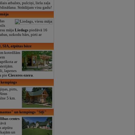
lais atbalsts, pulciņi, liela zaļa
x ēdināšana. Strādājam visu gadu!
 māja
das
pils
iesu māja
Liedags
piedāvā 16
tabas, uzkodu bārs, pirti ar
, SIA, atpūtas bāze
rām kotedžām
šiem
aprīkota ar
aterijām.
li, lapenes
a pie
Cieceres ezera
.
, kempings
iņas, pirts,
Jūras
alne 5 km.
mantas" un kempings "Sīļi"
lības centrs
dāvā
n atpūtu
ākajām un