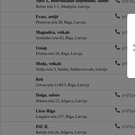
Anvi Z, individuālais uzņēmums, salons
(+371)
Bebru iela 1-1, Jēkabpils, Latvija
Evats, ateljē
(+371)
Pērnavas iela 38, Rīga, Latvija
Magnolica, veikals
(+371)
Ģertrūdes iela 63, Rīga, Latvija
a
Uniap
(+371)
s
Elvīras iela 19, Rīga, Latvija
Moda, veikals
(+371)
Striķu iela 3, Saldus, Saldus novads, Latvija
Reit
Grīvas iela 1140/3, Rīga, Latvija
Daiga, salons
(+371)
Mātera iela 22, Jelgava, Latvija
Litex-Rīga
(+371)
Latgales iela 257, Rīga, Latvija
INE IL
(+371)
Katoļu iela 2a, Jelgava, Latvija