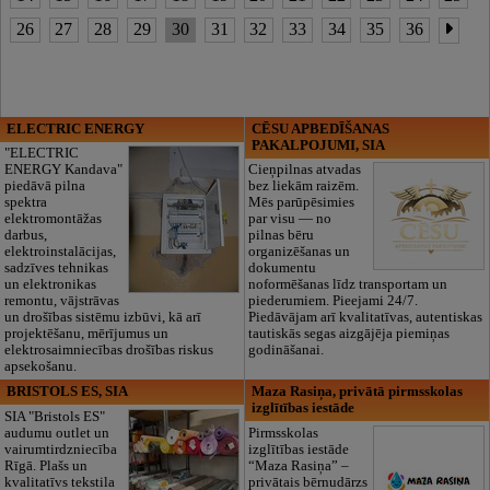
26
27
28
29
30
31
32
33
34
35
36
ELECTRIC ENERGY
CĒSU APBEDĪŠANAS
PAKALPOJUMI, SIA
"ELECTRIC
ENERGY Kandava"
Cieņpilnas atvadas
piedāvā pilna
bez liekām raizēm.
spektra
Mēs parūpēsimies
elektromontāžas
par visu — no
darbus,
pilnas bēru
elektroinstalācijas,
organizēšanas un
sadzīves tehnikas
dokumentu
un elektronikas
noformēšanas līdz transportam un
remontu, vājstrāvas
piederumiem. Pieejami 24/7.
un drošības sistēmu izbūvi, kā arī
Piedāvājam arī kvalitatīvas, autentiskas
projektēšanu, mērījumus un
tautiskās segas aizgājēja piemiņas
elektrosaimniecības drošības riskus
godināšanai.
apsekošanu.
BRISTOLS ES, SIA
Maza Rasiņa, privātā pirmsskolas
izglītības iestāde
SIA "Bristols ES"
audumu outlet un
Pirmsskolas
vairumtirdzniecība
izglītības iestāde
Rīgā. Plašs un
“Maza Rasiņa” –
kvalitatīvs tekstila
privātais bērnudārzs