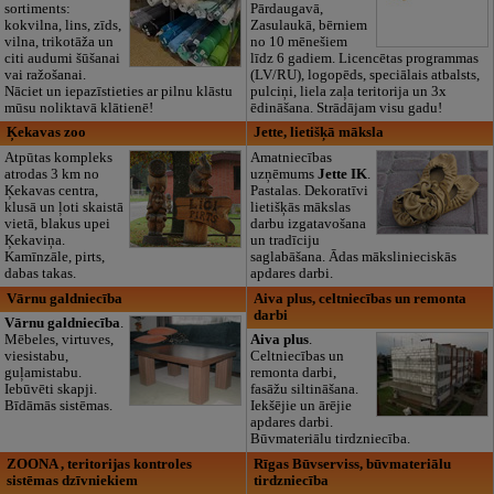
sortiments:
Pārdaugavā,
kokvilna, lins, zīds,
Zasulaukā, bērniem
vilna, trikotāža un
no 10 mēnešiem
citi audumi šūšanai
līdz 6 gadiem. Licencētas programmas
vai ražošanai.
(LV/RU), logopēds, speciālais atbalsts,
Nāciet un iepazīstieties ar pilnu klāstu
pulciņi, liela zaļa teritorija un 3x
mūsu noliktavā klātienē!
ēdināšana. Strādājam visu gadu!
Ķekavas zoo
Jette, lietišķā māksla
Atpūtas kompleks
Amatniecības
atrodas 3 km no
uzņēmums
Jette IK
.
Ķekavas centra,
Pastalas. Dekoratīvi
klusā un ļoti skaistā
lietišķās mākslas
vietā, blakus upei
darbu izgatavošana
Ķekaviņa.
un tradīciju
Kamīnzāle, pirts,
saglabāšana. Ādas mākslinieciskās
dabas takas.
apdares darbi.
Vārnu galdniecība
Aiva plus, celtniecības un remonta
darbi
Vārnu galdniecība
.
Mēbeles, virtuves,
Aiva plus
.
viesistabu,
Celtniecības un
guļamistabu.
remonta darbi,
Iebūvēti skapji.
fasāžu siltināšana.
Bīdāmās sistēmas.
Iekšējie un ārējie
apdares darbi.
Būvmateriālu tirdzniecība.
ZOONA , teritorijas kontroles
Rīgas Būvserviss, būvmateriālu
sistēmas dzīvniekiem
tirdzniecība