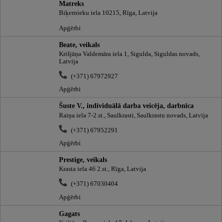
Matreks
Biķernieku iela 10215, Rīga, Latvija
Apģērbi
Beate, veikals
Krišjāņa Valdemāra iela 1, Sigulda, Siguldas novads,
Latvija
(+371) 67972927
Apģērbi
Šuste V., individuālā darba veicēja, darbnīca
Raiņa iela 7-2.st., Saulkrasti, Saulkrastu novads, Latvija
(+371) 67952291
Apģērbi
Prestige, veikals
Krasta iela 46 2.st., Rīga, Latvija
(+371) 67030404
Apģērbi
Gagats