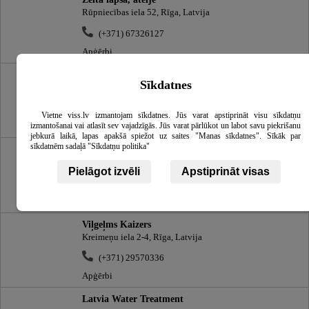
Rūpniecības iela 52, Rīga, Latvija
(+371) 67326127
Apģērbi
Vissin, individuālais uzņēmums
Sīkdatnes
Dienvidu iela 5k.1 33, Salaspils, Salaspils novads, Latvija
(+371) 67945706
Vietne viss.lv izmantojam sīkdatnes. Jūs varat apstiprināt visu sīkdatņu
izmantošanai vai atlasīt sev vajadzīgās. Jūs varat pārlūkot un labot savu piekrišanu
Apģērbi
jebkurā laikā, lapas apakšā spiežot uz saites "Manas sīkdatnes". Sīkāk par
sīkdatnēm sadaļā "Sīkdatņu politika"
Gamma, veikals
Smilšu iela 8, Rīga, Latvija
Pielāgot izvēli
Apstiprināt visas
(+371) 67224462
Apģērbi
Viļgeļms Kaizers
Kreimeņu iela 2-4, Rīga, Latvija
(+371) 29570336
Apģērbi
Latvia Water Treatment