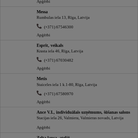
Apģērbi
Messa
Rumbulas iela 13, Rīga, Latvija
(+371) 67546300
Apģērbi
Esprit, veikals
Krasta iela 46, Rīga, Latvija
(+371) 67030482
Apģērbi
Metis
Staiceles iela 1 k.1-80, Rīga, Latvija
(+371) 67580970
Apģērbi
Ance V.I., individuālais uzņēmums, šūšanas salons
Stacijas iela 26, Valmiera, Valmieras novads, Latvija
Apģērbi
Zelta lapsa, ateljē