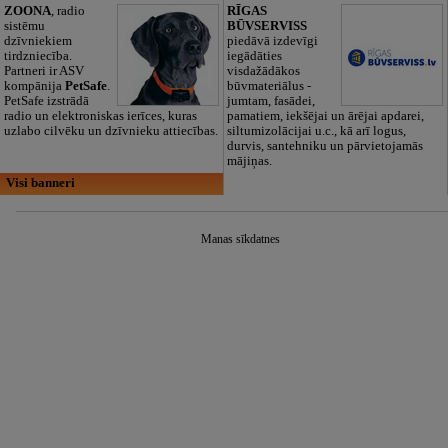
ZOONA
, radio
RĪGAS
sistēmu
BŪVSERVISS
dzīvniekiem
piedāvā izdevīgi
tirdzniecība.
iegādāties
Partneri ir ASV
visdažādākos
kompānija
PetSafe
.
būvmateriālus -
PetSafe izstrādā
jumtam, fasādei,
radio un elektroniskas ierīces, kuras
pamatiem, iekšējai un ārējai apdarei,
uzlabo cilvēku un dzīvnieku attiecības.
siltumizolācijai u.c., kā arī logus,
durvis, santehniku un pārvietojamās
mājiņas.
Visi banneri
Manas sīkdatnes