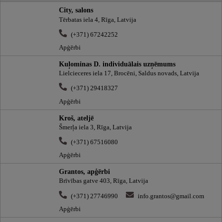
City, salons
Tērbatas iela 4, Rīga, Latvija
(+371) 67242252
Apģērbi
Kuļominas D. individuālais uzņēmums
Lielcieceres iela 17, Brocēni, Saldus novads, Latvija
(+371) 29418327
Apģērbi
Kroš, ateljē
Šmerļa iela 3, Rīga, Latvija
(+371) 67516080
Apģērbi
Grantos, apģērbi
Brīvības gatve 403, Rīga, Latvija
(+371) 27746990
info.grantos@gmail.com
Apģērbi