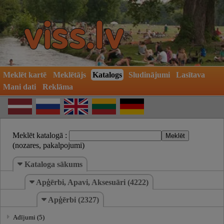
Meklēt kartē
Meklētājs
Katalogs
Sludinājumi
Lasītava
Mani dati
Reklāma
Meklēt katalogā :
(nozares, pakalpojumi)
Kataloga sākums
Apģērbi, Apavi, Aksesuāri (4222)
Apģērbi (2327)
Adījumi (5)