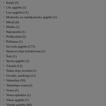
Krekli (5)
Lēti apģērbi (1)
Lina apģērbi (11)
Mednieku un makšķernieku apģērbi (1)
Mēteļi (8)
Muffes (1)
Naktskrekli (1)
Peldkostīmi (5)
Pidžamas (1)
Sieviešu apģērbi (175)
Skatuves tērpi kolektīviem (1)
Šorti (1)
Sporta apģērbi (2)
T-krekli (13)
Teātru tērpi, kostīmi (1)
Uzvalki, smokingi (11)
Vakartērpi (10)
Vakartērpu noma (3)
Vestes (5)
Vestes apkakles (1)
Vilnas apģērbi (7)
Vīriešu apģērbi (86)