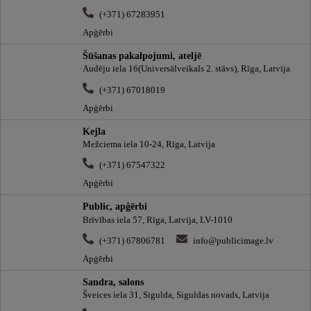
(+371) 67283951
Apģērbi
Šūšanas pakalpojumi, ateljē
Audēju iela 16(Universālveikals 2. stāvs), Rīga, Latvija
(+371) 67018019
Apģērbi
Kejla
Mežciema iela 10-24, Rīga, Latvija
(+371) 67547322
Apģērbi
Public, apģērbi
Brīvības iela 57, Rīga, Latvija, LV-1010
(+371) 67806781
info@publicimage.lv
Apģērbi
Sandra, salons
Šveices iela 31, Sigulda, Siguldas novads, Latvija