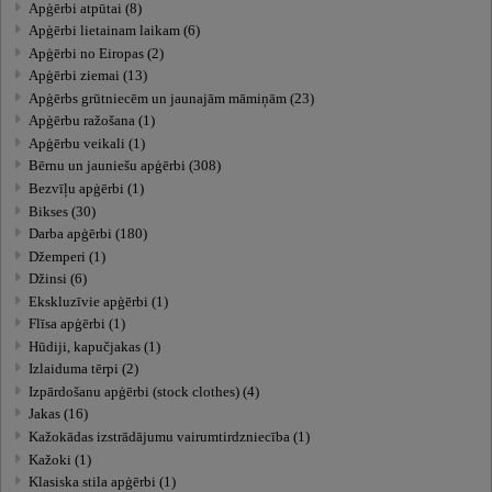
Apģērbi atpūtai (8)
Apģērbi lietainam laikam (6)
Apģērbi no Eiropas (2)
Apģērbi ziemai (13)
Apģērbs grūtniecēm un jaunajām māmiņām (23)
Apģērbu ražošana (1)
Apģērbu veikali (1)
Bērnu un jauniešu apģērbi (308)
Bezvīļu apģērbi (1)
Bikses (30)
Darba apģērbi (180)
Džemperi (1)
Džinsi (6)
Ekskluzīvie apģērbi (1)
Flīsa apģērbi (1)
Hūdiji, kapučjakas (1)
Izlaiduma tērpi (2)
Izpārdošanu apģērbi (stock clothes) (4)
Jakas (16)
Kažokādas izstrādājumu vairumtirdzniecība (1)
Kažoki (1)
Klasiska stila apģērbi (1)