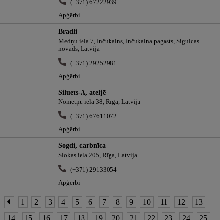
(+371) 67222939
Apģērbi
Bradli
Medņu iela 7, Inčukalns, Inčukalna pagasts, Siguldas
novads, Latvija
(+371) 29252981
Apģērbi
Siluets-A, ateljē
Nometņu iela 38, Rīga, Latvija
(+371) 67611072
Apģērbi
Sogdi, darbnīca
Slokas iela 205, Rīga, Latvija
(+371) 29133054
Apģērbi
1
2
3
4
5
6
7
8
9
10
11
12
13
14
15
16
17
18
19
20
21
22
23
24
25