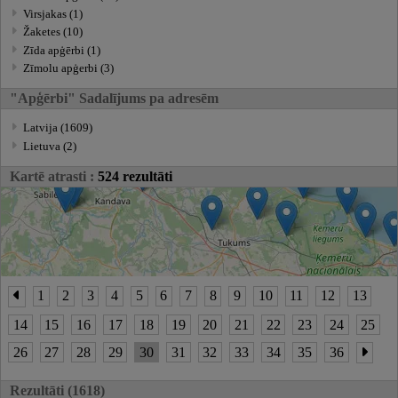
Virsjakas (1)
Žaketes (10)
Zīda apģērbi (1)
Zīmolu apģerbi (3)
"Apģērbi" Sadalījums pa adresēm
Latvija (1609)
Lietuva (2)
Kartē atrasti :
524 rezultāti
1
2
3
4
5
6
7
8
9
10
11
12
13
14
15
16
17
18
19
20
21
22
23
24
25
26
27
28
29
30
31
32
33
34
35
36
Rezultāti (1618)