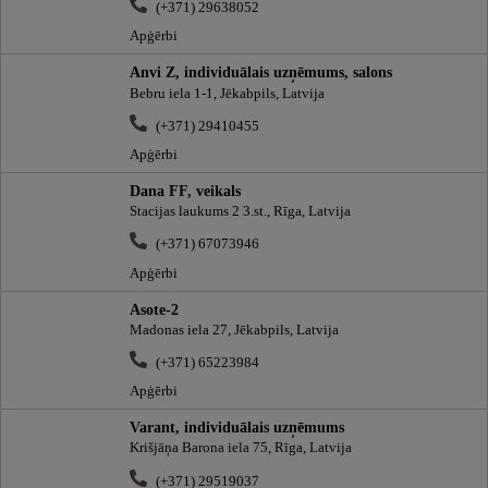
(+371) 29638052
Apģērbi
Anvi Z, individuālais uzņēmums, salons
Bebru iela 1-1, Jēkabpils, Latvija
(+371) 29410455
Apģērbi
Dana FF, veikals
Stacijas laukums 2 3.st., Rīga, Latvija
(+371) 67073946
Apģērbi
Asote-2
Madonas iela 27, Jēkabpils, Latvija
(+371) 65223984
Apģērbi
Varant, individuālais uzņēmums
Krišjāņa Barona iela 75, Rīga, Latvija
(+371) 29519037