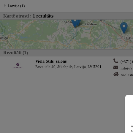
Latvija (1)
Kartē atrasti :
1 rezultāts
Rezultāti (1)
Viola Stils, salons
(+371)
Pasta iela 49, Jēkabpils, Latvija, LV-5201
info@vi
violasti
a
s