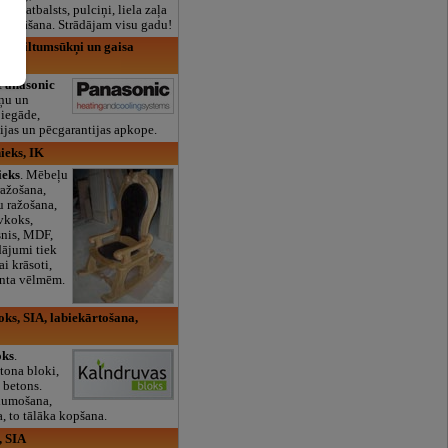
lais atbalsts, pulciņi, liela zaļa
x ēdināšana. Strādājam visu gadu!
sa siltumsūkņi un gaisa
Panasonic
kņu un
piegāde,
ijas un pēcgarantijas apkope.
ieks, IK
ieks
. Mēbeļu
ražošana,
u ražošana,
vkoks,
snis, MDF,
dājumi tiek
ai krāsoti,
enta vēlmēm.
ks, SIA, labiekārtošana,
oks
.
tona bloki,
 betons.
aļumošana,
, to tālāka kopšana.
, SIA