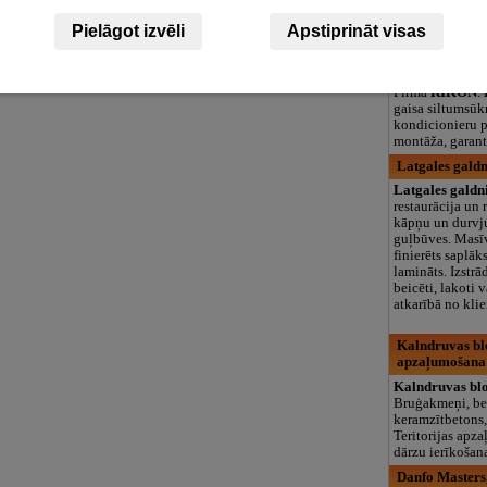
logopēds, speciā
teritorija un 3
Pielāgot izvēli
Apstiprināt visas
RIKON AC, gai
kondicionieri
Firma
RIKON
.
gaisa siltumsū
kondicionieru 
montāža, garant
Latgales galdn
Latgales galdn
restaurācija un 
kāpņu un durvj
guļbūves. Masī
finierēts saplāk
lamināts. Izstrā
beicēti, lakoti v
atkarībā no kli
Kalndruvas blo
apzaļumošana
Kalndruvas bl
Bruģakmeņi, be
keramzītbetons,
Teritorijas apz
dārzu ierīkošana
Danfo Masters