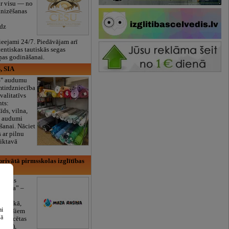
ar visu — no
anizēšanas
īdz
eejami 24/7. Piedāvājam arī
tentiskas tautiskās segas
ņas godināšanai.
, SIA
ES" audumu
mtirdzniecība
valitatīvs
nts:
īds, vilna,
ti audumi
šanai. Nāciet
s ar pilnu
iktavā
rivātā pirmsskolas izglītības
lītības
Rasiņa” –
dārzs
sulaukā,
ai
 mēnešiem
šā
Licencētas
V/RU),