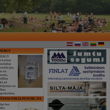
ENERGY
NERGY
vā pilna
montāžas
nstalācijas,
as un
montu,
rošības
kā arī
mērījumus un
ības
 apsekošanu.
ĪŠANAS PAKALPOJUMI, SIA
das bez
 Mēs