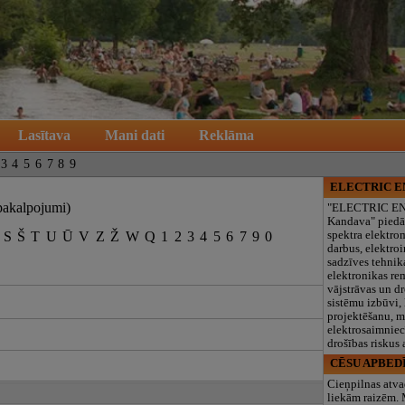
Lasītava
Mani dati
Reklāma
3
4
5
6
7
8
9
ELECTRIC 
pakalpojumi)
"ELECTRIC E
Kandava" piedā
S
Š
T
U
Ū
V
Z
Ž
W
Q
1
2
3
4
5
6
7
9
0
spektra elektro
darbus, elektroi
sadzīves tehnik
elektronikas re
vājstrāvas un d
sistēmu izbūvi, 
projektēšanu, 
elektrosaimniec
drošības riskus
CĒSU APBED
Cieņpilnas atva
liekām raizēm.