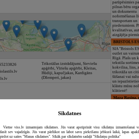
parūpēsimies p
pilnas bēru org
un dokumentu
noformēšanas l
transportam un
piederumiem. Pi
kvalitatīvas, au
aizgājēja piemi
BRISTOLS ES
SIA "Bristols 
outlet un vairu
Rīgā. Plašs un k
tekstila sortime
Trikotāžas izstrādājumi, Sieviešu
 65233826
kokvilna, lins, z
apģērbi, Vīriešu apģērbi, Kleitas,
olastils.lv
trikotāža un ci
Hūdiji, kapučjakas, Kardigāns
šūšanai vai ražo
(Džemperi, jakas)
ls.lv
un iepazīstietie
klāstu mūsu nol
klātienē!
Maza Rasiņa, p
iestāde
Pirmsskolas izg
Sīkdatnes
iestāde “Maza 
privātais bērnu
Pārdaugavā, Za
Vietne viss.lv izmantojam sīkdatnes. Jūs varat apstiprināt visu sīkdatņu izmantošanai v
bērniem no 10
tlasīt sev vajadzīgās. Jūs varat pārlūkot un labot savu piekrišanu jebkurā laikā, lapas apak
līdz 6 gadiem. 
piežot uz saites "Manas sīkdatnes". Sīkāk par sīkdatnēm sadaļā "Sīkdatņu politika"
programmas (L