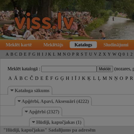
Meklēt kartē
Meklētājs
Katalogs
Sludinājumi
A
B
C
D
E
F
G
H
I
J
K
L
M
N
O
P
R
S
T
U
V
Z
X
Y
W
Q
0
1
2
Meklēt katalogā :
(nozares, 
A
Ā
B
C
Č
D
E
Ē
F
G
Ģ
H
I
Ī
J
K
Ķ
L
Ļ
M
N
Ņ
O
P
R
Kataloga sākums
Apģērbi, Apavi, Aksesuāri (4222)
Apģērbi (2327)
Hūdiji, kapučjakas (1)
"Hūdiji, kapučjakas" Sadalījums pa adresēm