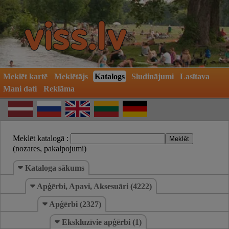
Meklēt kartē
Meklētājs
Katalogs
Sludinājumi
Lasītava
Mani dati
Reklāma
Meklēt katalogā :
(nozares, pakalpojumi)
Kataloga sākums
Apģērbi, Apavi, Aksesuāri (4222)
Apģērbi (2327)
Ekskluzīvie apģērbi (1)