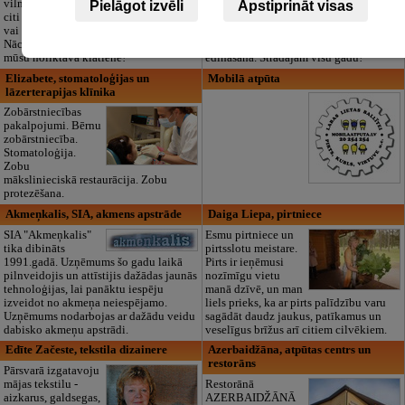
vilna, trikotāža un
no 10 mēnešiem
Pielāgot izvēli
Apstiprināt visas
citi audumi šūšanai
līdz 6 gadiem. Licencētas programmas
vai ražošanai.
(LV/RU), logopēds, speciālais atbalsts,
Nāciet un iepazīstieties ar pilnu klāstu
pulciņi, liela zaļa teritorija un 3x
mūsu noliktavā klātienē!
ēdināšana. Strādājam visu gadu!
Elizabete, stomatoloģijas un
Mobilā atpūta
lāzerterapijas klīnika
Zobārstniecības
pakalpojumi. Bērnu
zobārstniecība.
Stomatoloģija.
Zobu
mākslinieciskā restaurācija. Zobu
protezēšana.
Akmeņkalis, SIA, akmens apstrāde
Daiga Liepa, pirtniece
SIA "Akmeņkalis"
Esmu pirtniece un
tika dibināts
pirtsslotu meistare.
1991.gadā. Uzņēmums šo gadu laikā
Pirts ir ieņēmusi
pilnveidojis un attīstijis dažādas jaunās
nozīmīgu vietu
tehnoloģijas, lai panāktu iespēju
manā dzīvē, un man
izveidot no akmeņa neiespējamo.
liels prieks, ka ar pirts palīdzību varu
Uzņēmums nodarbojas ar dažādu veidu
sagādāt daudz jaukus, patīkamus un
dabisko akmeņu apstrādi.
veselīgus brīžus arī citiem cilvēkiem.
Edīte Začeste, tekstila dizainere
Azerbaidžāna, atpūtas centrs un
restorāns
Pārsvarā izgatavoju
mājas tekstilu -
Restorānā
aizkarus, galdsegas,
AZERBAIDŽĀNĀ