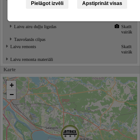
Pielāgot izvēli
Apstiprināt visas
Laivu airi
Laivu airu duļļi
Skatīt
vairāk
Laivu airu duļļu ligzdas
Skatīt
vairāk
Tauvošanās cilpas
Laivu remonts
Skatīt
vairāk
Laivu remonta materiāli
Karte
+
−