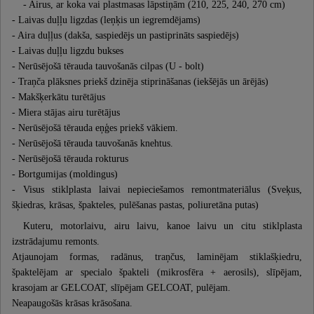
- Airus, ar koka vai plastmasas lāpstiņām (210, 225, 240, 270 cm)
- Laivas duļļu ligzdas (leņķis un iegremdējams)
- Aira duļļus (dakša, saspiedējs un pastiprināts saspiedējs)
- Laivas duļļu ligzdu bukses
- Nerūsējošā tērauda tauvošanās cilpas (U - bolt)
- Traņča plāksnes priekš dzinēja stiprināšanas (iekšējās un ārējās)
- Makšķerkātu turētājus
- Miera stājas airu turētājus
- Nerūsējošā tērauda eņģes priekš vākiem.
- Nerūsējošā tērauda tauvošanās knehtus.
- Nerūsējošā tērauda rokturus
- Bortgumijas (moldingus)
- Visus stiklplasta laivai nepieciešamos remontmateriālus (Sveķus,
šķiedras, krāsas, špakteles, pulēšanas pastas, poliuretāna putas)
Kuteru, motorlaivu, airu laivu, kanoe laivu un citu stiklplasta
izstrādajumu remonts.
Atjaunojam formas, radānus, traņčus, laminējam stiklašķiedru,
špaktelējam ar specialo špakteli (mikrosfēra + aerosils), slīpējam,
krasojam ar GELCOAT, slīpējam GELCOAT, pulējam.
Neapaugošās krāsas krāsošana.