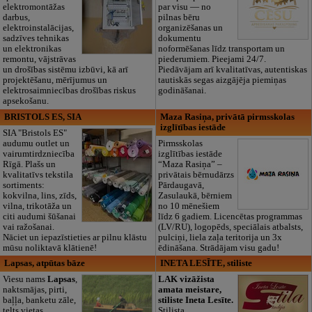
elektromontāžas
par visu — no
darbus,
pilnas bēru
elektroinstalācijas,
organizēšanas un
sadzīves tehnikas
dokumentu
un elektronikas
noformēšanas līdz transportam un
remontu, vājstrāvas
piederumiem. Pieejami 24/7.
un drošības sistēmu izbūvi, kā arī
Piedāvājam arī kvalitatīvas, autentiskas
projektēšanu, mērījumus un
tautiskās segas aizgājēja piemiņas
elektrosaimniecības drošības riskus
godināšanai.
apsekošanu.
BRISTOLS ES, SIA
Maza Rasiņa, privātā pirmsskolas
izglītības iestāde
SIA "Bristols ES"
audumu outlet un
Pirmsskolas
vairumtirdzniecība
izglītības iestāde
Rīgā. Plašs un
“Maza Rasiņa” –
kvalitatīvs tekstila
privātais bērnudārzs
sortiments:
Pārdaugavā,
kokvilna, lins, zīds,
Zasulaukā, bērniem
vilna, trikotāža un
no 10 mēnešiem
citi audumi šūšanai
līdz 6 gadiem. Licencētas programmas
vai ražošanai.
(LV/RU), logopēds, speciālais atbalsts,
Nāciet un iepazīstieties ar pilnu klāstu
pulciņi, liela zaļa teritorija un 3x
mūsu noliktavā klātienē!
ēdināšana. Strādājam visu gadu!
Lapsas, atpūtas bāze
INETA LESĪTE, stiliste
Viesu nams
Lapsas
,
LAK vizāžista
naktsmājas, pirti,
amata meistare,
baļļa, banketu zāle,
stiliste Ineta Lesīte.
telts vietas.
Stilista