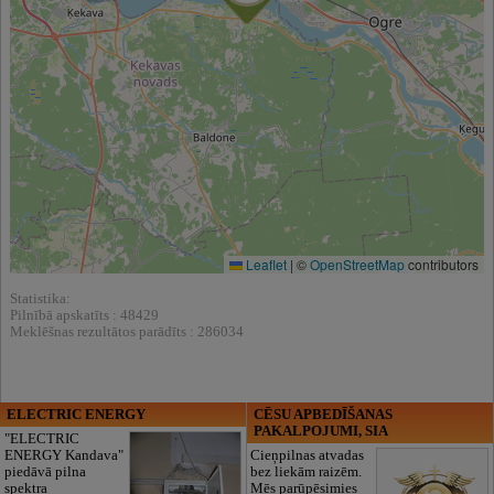
Leaflet
|
©
OpenStreetMap
contributors
Statistika:
Pilnībā apskatīts : 48429
Meklēšnas rezultātos parādīts : 286034
ELECTRIC ENERGY
CĒSU APBEDĪŠANAS
PAKALPOJUMI, SIA
"ELECTRIC
ENERGY Kandava"
Cieņpilnas atvadas
piedāvā pilna
bez liekām raizēm.
spektra
Mēs parūpēsimies