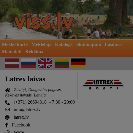
Meklēt kartē
Meklētājs
Katalogs
Sludinājumi
Lasītava
Mani dati
Reklāma
Latrex laivas
Ziediņi, Daugmales pagasts,
Ķekavas novads, Latvija
(+371) 26694318
- 7:30 - 20:00
info@latrex.lv
latrex.lv
Facebook
Waze