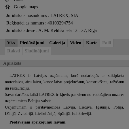
Google maps
Juridiskais nosaukums : LATREX, SIA
Reģistrācijas numurs : 40103294754
Juridiskā adrese : A. M. Keldiša iela 13 - 37, Rīga
Viss
Piedāvājumi
Galerija
Video
Karte
Faili
Raksti
Sludinājumi
Apraksts
LATREX ir Latvijas uzņēmums, kurš nodarbojās ar stiklplasta
motorlaivu, airu laivu, kanoe laivu projektēšanu, konstruēšanu, ražošanu
un restaurāciju.
Savas darbības laikā LATREX ir kļuvis par vienu no vadošajiem nozares
uzņēmumiem Baltijas valstīs.
Uzņēmumam ir pārstāvniecības Latvijā, Lietuvā, Igaunijā, Polijā,
Dānijā, Zviedrijā, Lielbritānijā, Spānijā, Baltkrievijā.
Piedāvājam aprīkojumu laivām.