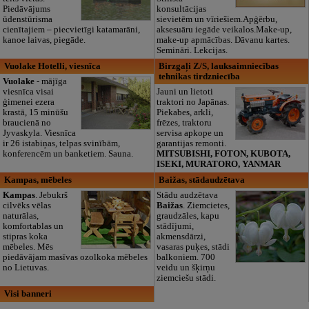
Piedāvājums
konsultācijas
ūdenstūrisma
sievietēm un vīriešiem.Apģērbu,
cienītajiem – piecvietīgi katamarāni,
aksesuāru iegāde veikalos.Make-up,
kanoe laivas, piegāde.
make-up apmācības. Dāvanu kartes.
Semināri. Lekcijas.
Vuolake Hotelli, viesnīca
Birzgaļi Z/S, lauksaimniecības
tehnikas tirdzniecība
Vuolake
- mājīga
viesnīca visai
Jauni un lietoti
ģimenei ezera
traktori no Japānas.
krastā, 15 minūšu
Piekabes, arkli,
braucienā no
frēzes, traktoru
Jyvaskyla. Viesnīca
servisa apkope un
ir 26 istabiņas, telpas svinībām,
garantijas remonti.
konferencēm un banketiem. Sauna.
MITSUBISHI, FOTON, KUBOTA,
ISEKI, MURATORO, YANMAR
Kampas, mēbeles
Baižas, stādaudzētava
Kampas
. Jebukrš
Stādu audzētava
cilvēks vēlas
Baižas
. Ziemcietes,
naturālas,
graudzāles, kapu
komfortablas un
stādījumi,
stipras koka
akmensdārzi,
mēbeles. Mēs
vasaras puķes, stādi
piedāvājam masīvas ozolkoka mēbeles
balkoniem. 700
no Lietuvas.
veidu un šķirņu
ziemciešu stādi.
Visi banneri