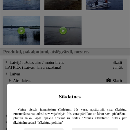
Produkti, pakalpojumi, atslēgvārdi, nozares
Latvijā ražotas airu / motorlaivas
Skatīt
LATREX (Laivas, laivu ražošana)
vairāk
Laivas
Airu laivas
Skatīt
vairāk
Motorlaivas
Skatīt
Sīkdatnes
vairāk
Kanoe laivu noma, īre
Skatīt
vairāk
Vietne viss.lv izmantojam sīkdatnes. Jūs varat apstiprināt visu sīkdatņu
izmantošanai vai atlasīt sev vajadzīgās. Jūs varat pārlūkot un labot savu piekrišanu
Laivu motori, dzinēji
jebkurā laikā, lapas apakšā spiežot uz saites "Manas sīkdatnes". Sīkāk par
Laivu piekabes
sīkdatnēm sadaļā "Sīkdatņu politika"
Laivu aprīkojums