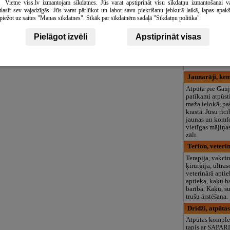
Vietne viss.lv izmantojam sīkdatnes. Jūs varat apstiprināt visu sīkdatņu izmantošanai v
logopēds, speciā
tlasīt sev vajadzīgās. Jūs varat pārlūkot un labot savu piekrišanu jebkurā laikā, lapas apak
teritorija un 3
piežot uz saites "Manas sīkdatnes". Sīkāk par sīkdatnēm sadaļā "Sīkdatņu politika"
Pazemes ezeri,
Tūrisma apskate
Pielāgot izvēli
Apstiprināt visas
vienīgie pazeme
Latvijā.
Jaunarāji, ke
Atpūta pie Gauj
patīkami atpūst
meža ielokā, pa
krastā. Jūsu rīc
jaunas un komfo
vietīgas mājiņa
zāli.
Terion, veteri
Terapija, vakcin
ķirurģija, ultra
veterinārā apti
aptieka, kaķu b
barība. Kaķu, s
trušu ārstēšana.
Dridži, atpūta
Atpūtas komple
tapis ar SAPAR