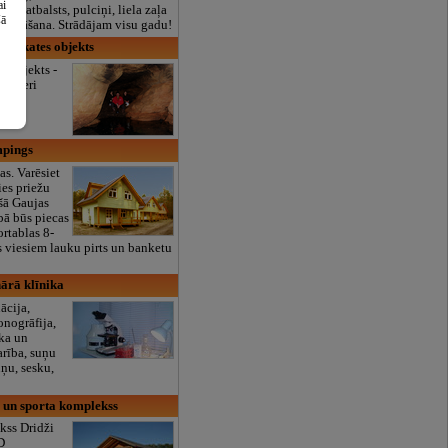
ai
lais atbalsts, pulciņi, liela zaļa
šā
x ēdināšana. Strādājam visu gadu!
 apskates objekts
s objekts -
s ezeri
mpings
as. Varēsiet
ies priežu
šā Gaujas
ībā būs piecas
rtablas 8-
s viesiem lauku pirts un banketu
nārā klīnika
ācija,
sonogrāfija,
eka un
arība, suņu
uņu, sesku,
s un sporta komplekss
kss Dridži
D