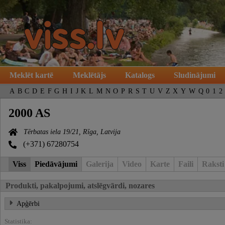
Meklēt kartē
Meklētājs
Katalogs
Sludinājumi
A
B
C
D
E
F
G
H
I
J
K
L
M
N
O
P
R
S
T
U
V
Z
X
Y
W
Q
0
1
2
2000 AS
Tērbatas iela 19/21, Rīga, Latvija
(+371) 67280754
Viss
Piedāvājumi
Galerija
Video
Karte
Faili
Raksti
Produkti, pakalpojumi, atslēgvārdi, nozares
Apģērbi
Statistika: