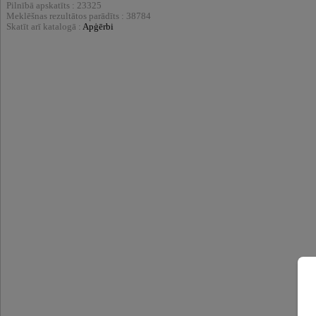
Pilnībā apskatīts : 23325
Meklēšnas rezultātos parādīts : 38784
Skatīt arī katalogā :
Apģērbi