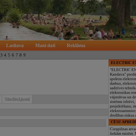
Lasītava
Mani dati
Reklāma
3
4
5
6
7
8
9
ELECTRIC 
"ELECTRIC E
Kandava" piedā
spektra elektro
darbus, elektroi
sadzīves tehnik
elektronikas re
vājstrāvas un d
Sludinājumi
sistēmu izbūvi, 
projektēšanu, 
elektrosaimniec
drošības riskus
CĒSU APBED
Cieņpilnas atva
liekām raizēm.