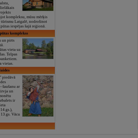
alstu,
 lielākais
rojekts
ojot kompleksu, mūsu mērķis
t tūrismu Latgalē, nodrošinot
tpūtas iespējas šajā reģionā.
tpūtas komplekss
 un pirts
tā.
tas vieta uz
las. Telpas
banketiem.
a vietas.
laides
a" piedāvā
ides
- šaušanu ar
cirvja un
monētu
rbalets ir
leta
14.gs.),
- 13.gs. Vācu