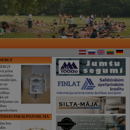
ENERGY
NERGY
vā pilna
montāžas
nstalācijas,
as un
montu,
rošības
kā arī
mērījumus un
ības
 apsekošanu.
ĪŠANAS PAKALPOJUMI, SIA
das bez
 Mēs