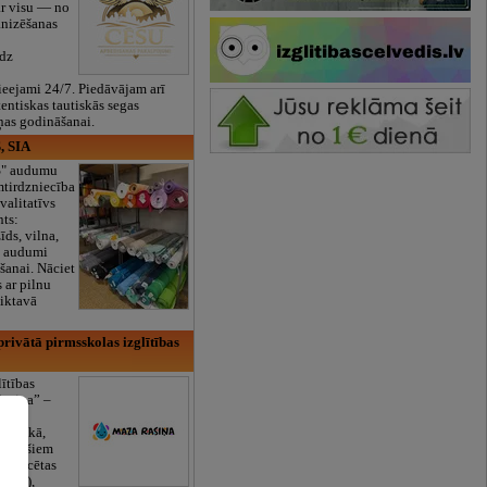
ar visu — no
anizēšanas
īdz
eejami 24/7. Piedāvājam arī
tentiskas tautiskās segas
ņas godināšanai.
, SIA
ES" audumu
mtirdzniecība
valitatīvs
nts:
īds, vilna,
ti audumi
šanai. Nāciet
s ar pilnu
iktavā
rivātā pirmsskolas izglītības
lītības
Rasiņa” –
dārzs
sulaukā,
 mēnešiem
Licencētas
V/RU),