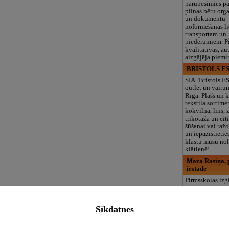
parūpēsimies p
pilnas bēru org
un dokumentu
noformēšanas l
transportam un
piederumiem. Pi
kvalitatīvas, au
aizgājēja piemi
BRISTOLS ES
SIA "Bristols 
outlet un vairu
Rīgā. Plašs un k
tekstila sortime
kokvilna, lins, z
trikotāža un ci
šūšanai vai ražo
un iepazīstietie
klāstu mūsu nol
klātienē!
Maza Rasiņa, p
iestāde
Pirmsskolas izg
iestāde “Maza 
privātais bērnu
Pārdaugavā, Za
Sīkdatnes
bērniem no 10
līdz 6 gadiem. 
programmas (L