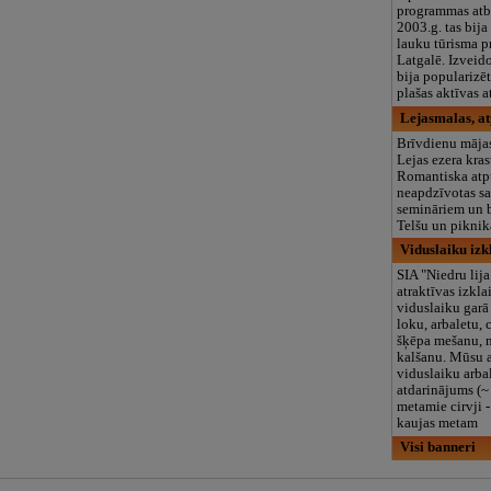
programmas atb
2003.g. tas bija
lauku tūrisma p
Latgalē. Izveid
bija popularizē
plašas aktīvas a
Lejasmalas, a
Brīvdienu mājas
Lejas ezera kras
Romantiska atpū
neapdzīvotas sa
semināriem un 
Telšu un piknik
Viduslaiku izk
SIA "Niedru lij
atraktīvas izkla
viduslaiku garā 
loku, arbaletu, 
šķēpa mešanu, 
kalšanu. Mūsu a
viduslaiku arba
atdarinājums (~ 
metamie cirvji 
kaujas metam
Visi banneri