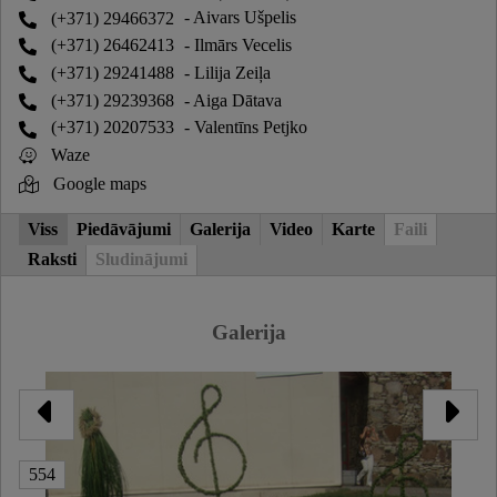
(+371) 29466372
- Aivars Ušpelis
(+371) 26462413
- Ilmārs Vecelis
(+371) 29241488
- Lilija Zeiļa
(+371) 29239368
- Aiga Dātava
(+371) 20207533
- Valentīns Petjko
Waze
Google maps
Viss
Piedāvājumi
Galerija
Video
Karte
Faili
Raksti
Sludinājumi
Galerija
554