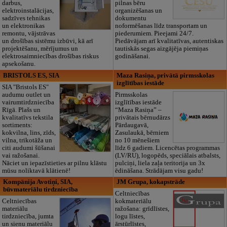
darbus,
pilnas bēru
elektroinstalācijas,
organizēšanas un
sadzīves tehnikas
dokumentu
un elektronikas
noformēšanas līdz transportam un
remontu, vājstrāvas
piederumiem. Pieejami 24/7.
un drošības sistēmu izbūvi, kā arī
Piedāvājam arī kvalitatīvas, autentiskas
projektēšanu, mērījumus un
tautiskās segas aizgājēja piemiņas
elektrosaimniecības drošības riskus
godināšanai.
apsekošanu.
BRISTOLS ES, SIA
Maza Rasiņa, privātā pirmsskolas
izglītības iestāde
SIA "Bristols ES"
audumu outlet un
Pirmsskolas
vairumtirdzniecība
izglītības iestāde
Rīgā. Plašs un
“Maza Rasiņa” –
kvalitatīvs tekstila
privātais bērnudārzs
sortiments:
Pārdaugavā,
kokvilna, lins, zīds,
Zasulaukā, bērniem
vilna, trikotāža un
no 10 mēnešiem
citi audumi šūšanai
līdz 6 gadiem. Licencētas programmas
vai ražošanai.
(LV/RU), logopēds, speciālais atbalsts,
Nāciet un iepazīstieties ar pilnu klāstu
pulciņi, liela zaļa teritorija un 3x
mūsu noliktavā klātienē!
ēdināšana. Strādājam visu gadu!
Kompānija Avotiņi, SIA,
JM Grupa, kokapstrāde
būvmateriālu tirdzniecība
Celtniecības
Celtniecības
kokmateriālu
materiālu
ražošana: grīdlīstes,
tirdzniecība, jumta
logu līstes,
un sienu materiālu
ārstūrlīstes,