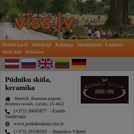
Meklēt kartē
Meklētājs
Katalogs
Sludinājumi
Lasītava
Mani dati
Reklāma
Pūdnīku skūla,
keramika
Akminīši, Kaunatas pagasts,
Rēzeknes novads, Latvija, LV-4622
(+371) 26695877
- Evalds
Vasilevskis
www.pudnikuskula.viss.lv
(+371) 29106193
- Staņislavs Viļums