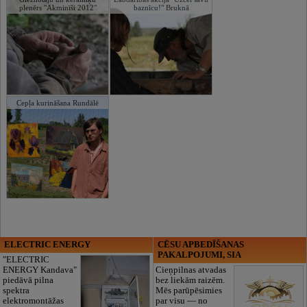
plenērs "Akminīši 2012"
baznīcu!" Bruknā
Cepļa kurināšana Rundālē
ELECTRIC ENERGY
CĒSU APBEDĪŠANAS
PAKALPOJUMI, SIA
"ELECTRIC
ENERGY Kandava"
Cieņpilnas atvadas
piedāvā pilna
bez liekām raizēm.
spektra
Mēs parūpēsimies
elektromontāžas
par visu — no