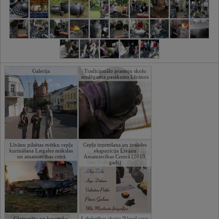
Galerija
Tradicionālo prasmju skolu
noslēguma pasākums Līvānos
Līvānu pilsētas svētku cepļa
Cepļa izņemšana un izstādes
kurināšana Latgales mākslas
ekspozīcija Līvānu
un amatniecības cetrā
Amatniecības Centrā (2010.
gads)
Gleznotāju un keramiķu
Labdarības akcija "Uzcel savu