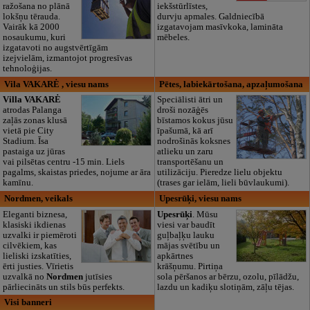
ražošana no plānā
iekšstūrlīstes,
lokšņu tērauda.
durvju apmales. Galdniecībā
Vairāk kā 2000
izgatavojam masīvkoka, lamināta
nosaukumu, kuri
mēbeles.
izgatavoti no augstvērtīgām
izejvielām, izmantojot progresīvas
tehnoloģijas.
Vila VAKARĖ , viesu nams
Pētes, labiekārtošana, apzaļumošana
Villa VAKARĖ
Speciālisti ātri un
atrodas Palanga
droši nozāģēs
zaļās zonas klusā
bīstamos kokus jūsu
vietā pie City
īpašumā, kā arī
Stadium. Īsa
nodrošinās koksnes
pastaiga uz jūras
atlieku un zaru
vai pilsētas centru -15 min. Liels
transportēšanu un
pagalms, skaistas priedes, nojume ar āra
utilizāciju. Pieredze lielu objektu
kamīnu.
(trases gar ielām, lieli būvlaukumi).
Nordmen, veikals
Upesrūķi, viesu nams
Eleganti biznesa,
Upesrūķi
. Mūsu
klasiski ikdienas
viesi var baudīt
uzvalki ir piemēroti
guļbaļķu lauku
cilvēkiem, kas
mājas svētību un
lieliski izskatīties,
apkārtnes
ērti justies. Vīrietis
krāšņumu. Pirtiņa
uzvalkā no
Nordmen
jutīsies
sola pēršanos ar bērzu, ozolu, pīlādžu,
pārliecināts un stils būs perfekts.
lazdu un kadiķu slotiņām, zāļu tējas.
Visi banneri