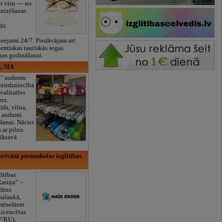
ar visu — no
anizēšanas
īdz
eejami 24/7. Piedāvājam arī
tentiskas tautiskās segas
ņas godināšanai.
, SIA
ES" audumu
mtirdzniecība
valitatīvs
nts:
īds, vilna,
ti audumi
šanai. Nāciet
s ar pilnu
iktavā
rivātā pirmsskolas izglītības
lītības
Rasiņa” –
dārzs
sulaukā,
 mēnešiem
Licencētas
V/RU),