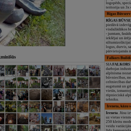
logopēds, speciā
teritorija un 3
Rīgas Būvservi
RĪGAS BŪVSE
piedāvā izdevīg
visdažādākos b
- jumtam, fasād
iekšējai un ārēj
siltumizolācijai 
logus, durvis, 
pārvietojamās m
kminīšūs
Falkors Buildi
SIA
FALKORS I
darbojas industr
alpīnisma nozar
būvniecības, m
celtniecības dar
augstumā un gr
vietās, izmanto
rūpnieciskā alp
tehniku.
Ireneta, kāzu 
Ireneta
. Jūsu i
uz vietas vienm
250 kleitu mode
veidu variācijās
līdz šampanieša