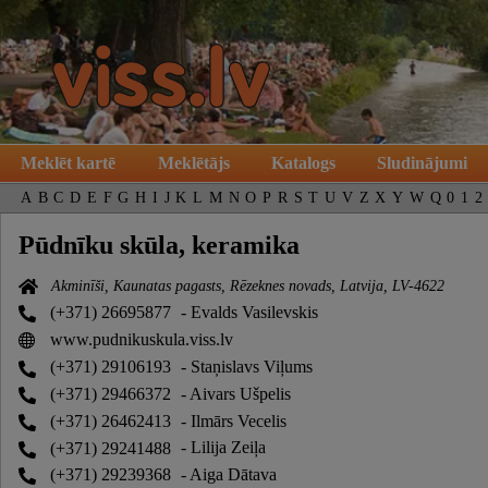
Meklēt kartē
Meklētājs
Katalogs
Sludinājumi
A
B
C
D
E
F
G
H
I
J
K
L
M
N
O
P
R
S
T
U
V
Z
X
Y
W
Q
0
1
2
Pūdnīku skūla, keramika
Akminīši, Kaunatas pagasts, Rēzeknes novads, Latvija, LV-4622
(+371) 26695877
- Evalds Vasilevskis
www.pudnikuskula.viss.lv
(+371) 29106193
- Staņislavs Viļums
(+371) 29466372
- Aivars Ušpelis
(+371) 26462413
- Ilmārs Vecelis
(+371) 29241488
- Lilija Zeiļa
(+371) 29239368
- Aiga Dātava