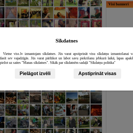
Visi banneri
Sīkdatnes
Vietne viss.lv izmantojam sīkdatnes. Jūs varat apstiprināt visu sīkdatņu izmantošanai v
tlasīt sev vajadzīgās. Jūs varat pārlūkot un labot savu piekrišanu jebkurā laikā, lapas apak
piežot uz saites "Manas sīkdatnes". Sīkāk par sīkdatnēm sadaļā "Sīkdatņu politika"
Pielāgot izvēli
Apstiprināt visas