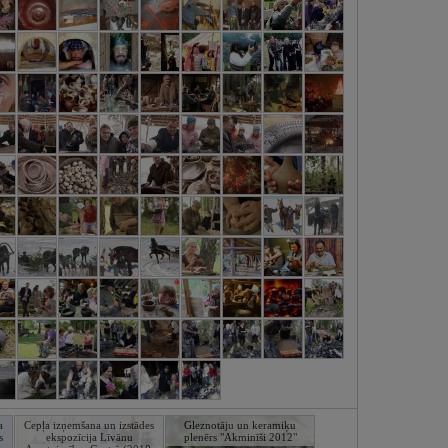
a
Cepļa izņemšana un izstādes
Gleznotāju un keramiķu
s
ekspozīcija Līvānu
plenērs "Akminīši 2012"