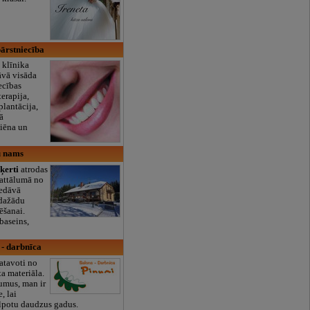
bārstniecība
 klīnika
āvā visāda
ecības
erapija,
plantācija,
ā
giēna un
u nams
ķerti
atrodas
 attālumā no
edāvā
 dažādu
ēšanai.
, baseins,
 - darbnīca
atavoti no
a materiāla.
umus, man ir
, lai
lpotu daudzus gadus.