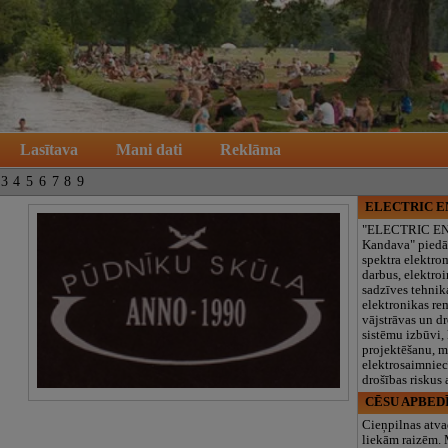
Lasītava
Mani dati
Reklāma
3
4
5
6
7
8
9
ELECTRIC 
"ELECTRIC E
Kandava" piedā
spektra elektro
darbus, elektroi
sadzīves tehnik
elektronikas re
vājstrāvas un d
sistēmu izbūvi, 
projektēšanu, 
elektrosaimniec
drošības riskus
CĒSU APBED
Cieņpilnas atva
liekām raizēm.