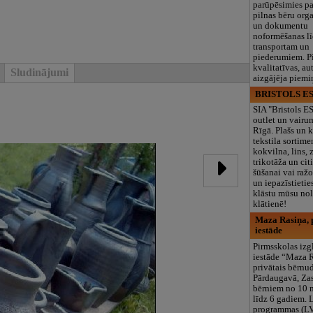
parūpēsimies p
pilnas bēru org
un dokumentu
noformēšanas l
transportam un
piederumiem. Pi
kvalitatīvas, au
Sludinājumi
aizgājēja piemi
BRISTOLS ES
SIA "Bristols 
outlet un vairu
Rīgā. Plašs un k
tekstila sortime
kokvilna, lins, z
trikotāža un ci
šūšanai vai ražo
un iepazīstietie
klāstu mūsu nol
klātienē!
Maza Rasiņa, p
iestāde
Pirmsskolas izg
iestāde “Maza 
privātais bērnu
Pārdaugavā, Za
bērniem no 10
līdz 6 gadiem. 
programmas (L