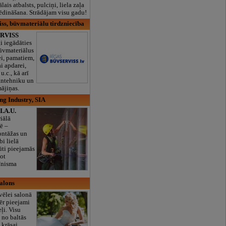
lais atbalsts, pulciņi, liela zaļa
x ēdināšana. Strādājam visu gadu!
ss, būvmateriālu tirdzniecība
RVISS
i iegādāties
ūvmateriālus
ei, pamatiem,
ai apdarei,
u.c., kā arī
santehniku un
ājiņas.
ng Industry, SIA
.A.U.
iālā
ē –
ontāžas un
bi lielā
ūti pieejamās
jot
īnisma
salons
zvēlei salonā
ēr pieejami
ļi. Visu
 no baltās
 krāsai.