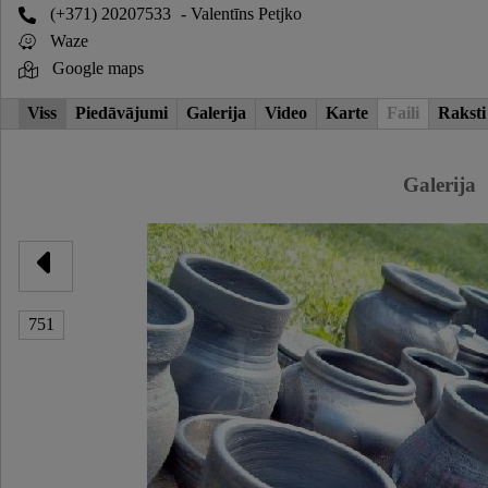
(+371) 20207533
- Valentīns Petjko
Waze
Google maps
Viss
Piedāvājumi
Galerija
Video
Karte
Faili
Raksti
Galerija
751