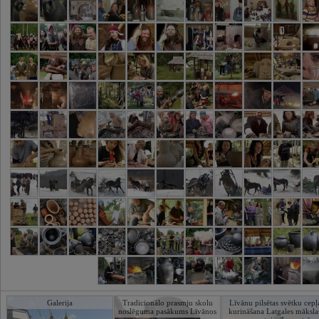
Galerija
Tradicionālo prasmju skolu
Līvānu pilsētas svētku cepļ
noslēguma pasākums Līvānos
kurināšana Latgales māksla