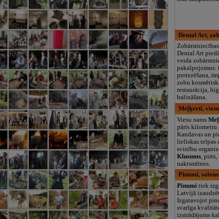
Dental Art, zo
Zobārstniecības
Dental Art pied
veida zobārstni
pakalpojumus: t
protezēšana, im
zobu kosmētisk
restaurācija, hi
balināšana.
Meļķerti, vies
Viesu nams
Meļ
pāris kilometru
Kandavas un pi
lieliskas telpas
svinību organiz
Klusums
, pirts
naktsmītnes.
Pinumi, salons
Pinumi
tiek izg
Latvijā izaudzēt
Izgatavojot pin
svarīga kvalitāte
izstrādājums ka