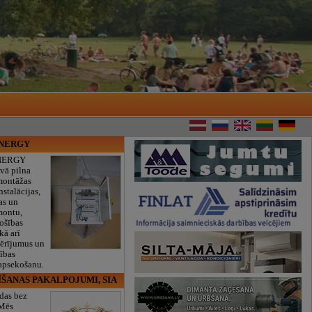
ENERGY
NERGY
vā pilna
montāžas
nstalācijas,
as un
montu,
rošības
kā arī
mērījumus un
ības
 apsekošanu.
ĪŠANAS PAKALPOJUMI, SIA
das bez
 Mēs