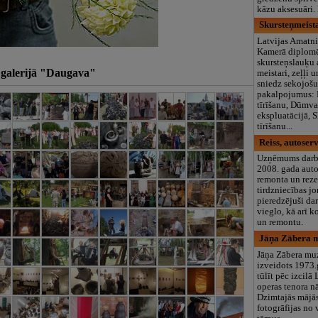
kāzu aksesuāri.
Skursteņmeista
Latvijas Amatni
Kamerā diplomē
skursteņslauķu
 galerijā "Daugava"
meistari, zeļļi 
sniedz sekojošu
pakalpojumus: 
tīrīšanu, Dūmv
ekspluatācijā, 
tīrīšanu...
Reiss, autoserv
Uzņēmums darb
2008. gada aut
remonta un reze
tirdzniecības j
pieredzējuši da
vieglo, kā arī k
un remontu.
Jāņa Zābera m
Jāņa Zābera mu
izveidots 1973.
tūlīt pēc izcilā 
operas tenora n
Dzimtajās mājās
fotogrāfijas no 