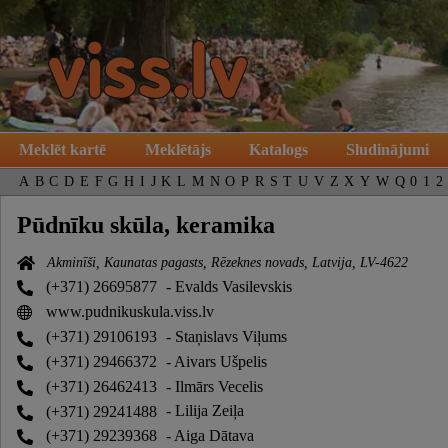
Meklēt kartē
Meklētājs
Katalogs
Sludinājumi
A
B
C
D
E
F
G
H
I
J
K
L
M
N
O
P
R
S
T
U
V
Z
X
Y
W
Q
0
1
2
Pūdnīku skūla, keramika
Akminīši, Kaunatas pagasts, Rēzeknes novads, Latvija, LV-4622
(+371) 26695877
- Evalds Vasilevskis
www.pudnikuskula.viss.lv
(+371) 29106193
- Staņislavs Viļums
(+371) 29466372
- Aivars Ušpelis
(+371) 26462413
- Ilmārs Vecelis
(+371) 29241488
- Lilija Zeiļa
(+371) 29239368
- Aiga Dātava