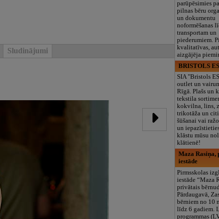
parūpēsimies p
pilnas bēru org
un dokumentu
noformēšanas l
transportam un
piederumiem. Pi
kvalitatīvas, au
Sludinājumi
aizgājēja piemi
BRISTOLS ES
SIA "Bristols 
outlet un vairu
Rīgā. Plašs un k
tekstila sortime
kokvilna, lins, z
trikotāža un ci
šūšanai vai ražo
un iepazīstietie
klāstu mūsu nol
klātienē!
Maza Rasiņa, p
iestāde
Pirmsskolas izg
iestāde “Maza 
privātais bērnu
Pārdaugavā, Za
bērniem no 10
līdz 6 gadiem. 
programmas (L