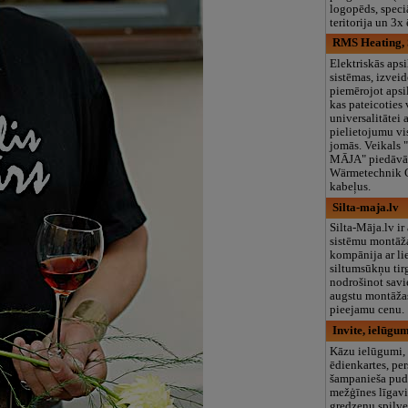
logopēds, speciā
teritorija un 3
RMS Heating, 
Elektriskās apsi
sistēmas, izveid
piemērojot apsi
kas pateicoties
universalitātei 
pielietojumu v
jomās. Veikals 
MĀJA" piedāvā
Wärmetechnik 
kabeļus.
Silta-maja.lv
Silta-Māja.lv ir
sistēmu montāž
kompānija ar li
siltumsūkņu tir
nodrošinot sav
augstu montāžas
pieejamu cenu.
Invite, ielūgu
Kāzu ielūgumi, 
ēdienkartes, pe
šampanieša pude
mežģīnes līgav
gredzenu spilven