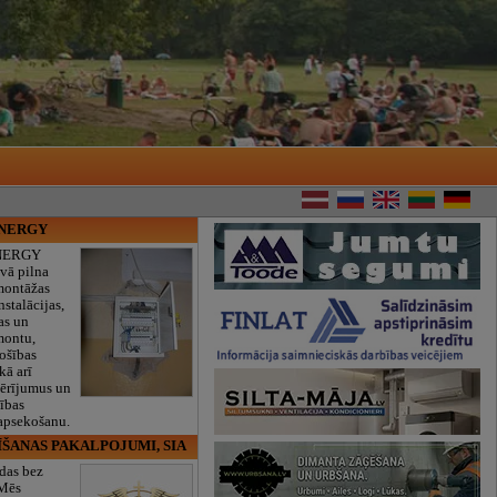
ENERGY
NERGY
vā pilna
montāžas
nstalācijas,
as un
montu,
rošības
kā arī
mērījumus un
ības
 apsekošanu.
ĪŠANAS PAKALPOJUMI, SIA
das bez
 Mēs