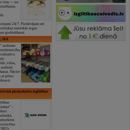
ar visu — no
anizēšanas
īdz
eejami 24/7. Piedāvājam arī
tentiskas tautiskās segas
ņas godināšanai.
, SIA
ES" audumu
mtirdzniecība
valitatīvs
nts:
īds, vilna,
ti audumi
šanai. Nāciet
s ar pilnu
iktavā
rivātā pirmsskolas izglītības
lītības
Rasiņa” –
dārzs
sulaukā,
 mēnešiem
Licencētas
V/RU),