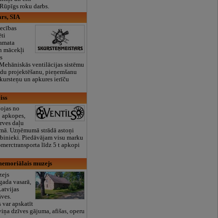
 Rūpīgs roku darbs.
rs, SIA
ecības
ti
 amata
un mācekļi
s
Mehāniskās ventilācijas sistēmu
adu projektēšanu, pieņemšanu
Skursteņu un apkures ierīču
iss
ojas no
o apkopes,
rves daļu
omā. Uzņēmumā strādā astoņi
rbinieki. Piedāvājam visu marku
omerctransporta līdz 5 t apkopi
emoriālais muzejs
zejs
gada vasarā,
Latvijas
āves.
 var apskatīt
viņa dzīves gājuma, afišas, operu