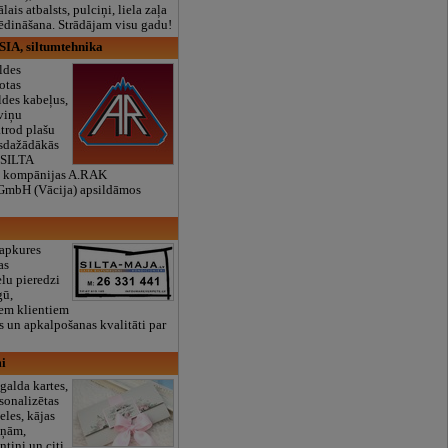
lais atbalsts, pulciņi, liela zaļa
x ēdināšana. Strādājam visu gadu!
SIA, siltumtehnika
ldes
otas
ldes kabeļus,
 viņu
atrod plašu
isdažādākās
"SILTA
 kompānijas A.RAK
GmbH (Vācija) apsildāmos
 apkures
as
elu pieredzi
gū,
iem klientiem
 un apkalpošanas kvalitāti par
mi
galda kartes,
rsonalizētas
les, kājas
iņām,
tiņi un citi