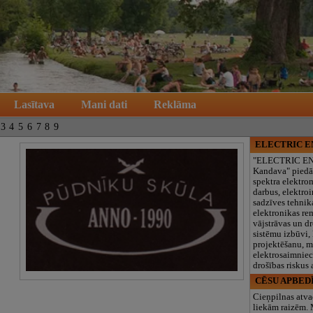
Lasītava
Mani dati
Reklāma
3
4
5
6
7
8
9
ELECTRIC 
"ELECTRIC E
Kandava" piedā
spektra elektro
darbus, elektroi
sadzīves tehnik
elektronikas re
vājstrāvas un d
sistēmu izbūvi, 
projektēšanu, 
elektrosaimniec
drošības riskus
CĒSU APBED
Cieņpilnas atva
liekām raizēm.