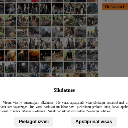
tērpus.
Visi banneri
Sīkdatnes
Vietne viss.lv izmantojam sīkdatnes. Jūs varat apstiprināt visu sīkdatņu izmantošanai v
tlasīt sev vajadzīgās. Jūs varat pārlūkot un labot savu piekrišanu jebkurā laikā, lapas apak
piežot uz saites "Manas sīkdatnes". Sīkāk par sīkdatnēm sadaļā "Sīkdatņu politika"
Pielāgot izvēli
Apstiprināt visas