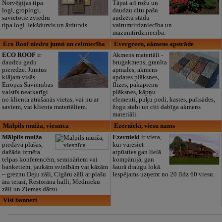
Norvēģijas tipa
Tāpat arī rožu un
logi, groplogi,
daudzu citu pašu
savietotie zviedru
audzētu stādu
tipa logi. Iekšdurvis un ārdurvis.
vairumtirdzniecība un
mazumtirdzniecība.
Eco Roof niedru jumti un celtniecība
Evergreen, akmens apstrāde
ECO ROOF
ir
Akmens materiāli -
daudzu gadu
bruģakmens, granīta
pieredze. Jumtus
apmales, akmens
klājam visās
apdares plāksnes,
Eiropas Savienības
flīzes, pakāpienu
valstīs neatkarīgi
plāksnes, kāpņu
no klienta atrašanās vietas, vai nu ar
elementi, puķu podi, kastes, palisādes,
saviem, vai klienta materiāliem.
žogu stabi un citi dabīga akmens
materiāli.
Mālpils muiža, viesnīca
Ezernieki, viesu nams
Mālpils muiža
Ezernieki
ir vieta,
piedāvā plašas,
kur varēsiet
dažāda izmēra
atpūsties gan lielā
telpas konferencēm, semināriem vai
kompānijā, gan
banketiem, jaukām svinībām vai kāzām
šaurā draugu lokā.
– greznu Deju zāli, Cigāru zāli ar plašu
Iespējams uzņemt no 20 līdz 60 viesu.
āra terasi, Restorāna halli, Mednieku
zāli un Ziemas dārzu.
Visi banneri