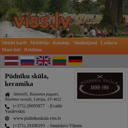
Meklēt kartē
Meklētājs
Katalogs
Sludinājumi
Lasītava
Mani dati
Reklāma
Pūdnīku skūla,
keramika
Akminīši, Kaunatas pagasts,
Rēzeknes novads, Latvija, LV-4622
(+371) 26695877
- Evalds
Vasilevskis
www.pudnikuskula.viss.lv
(+371) 29106193
- Staņislavs Viļums