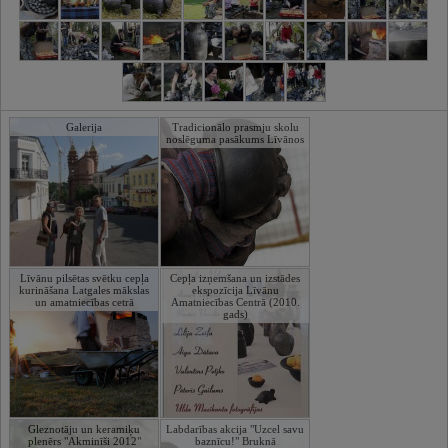
Galerija
Tradicionālo prasmju skolu
noslēguma pasākums Līvānos
Līvānu pilsētas svētku cepļa
Cepļa izņemšana un izstādes
kurināšana Latgales mākslas
ekspozīcija Līvānu
un amatniecības cetrā
Amatniecības Centrā (2010.
gads)
Gleznotāju un keramiķu
Labdarības akcija "Uzcel savu
plenērs "Akminīši 2012"
baznīcu!" Bruknā