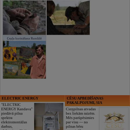
Cepļa kurināšana Rundālē
ELECTRIC ENERGY
CĒSU APBEDĪŠANAS
PAKALPOJUMI, SIA
"ELECTRIC
ENERGY Kandava"
Cieņpilnas atvadas
piedāvā pilna
bez liekām raizēm.
spektra
Mēs parūpēsimies
elektromontāžas
par visu — no
darbus,
pilnas bēru