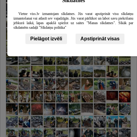
Sīkdatnes
Vietne viss.lv izmantojam sīkdatnes. Jūs varat apstiprināt visu sīkdatņu
izmantošanai vai atlasīt sev vajadzīgās. Jūs varat pārlūkot un labot savu piekrišanu
jebkurā laikā, lapas apakšā spiežot uz saites "Manas sīkdatnes". Sīkāk par
sīkdatnēm sadaļā "Sīkdatņu politika"
Pielāgot izvēli
Apstiprināt visas