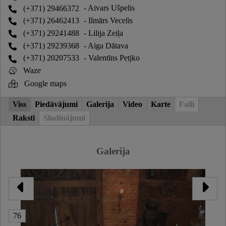
(+371) 29466372
- Aivars Ušpelis
(+371) 26462413
- Ilmārs Vecelis
(+371) 29241488
- Lilija Zeiļa
(+371) 29239368
- Aiga Dātava
(+371) 20207533
- Valentīns Petjko
Waze
Google maps
Viss
Piedāvājumi
Galerija
Video
Karte
Faili
Raksti
Sludinājumi
Galerija
76