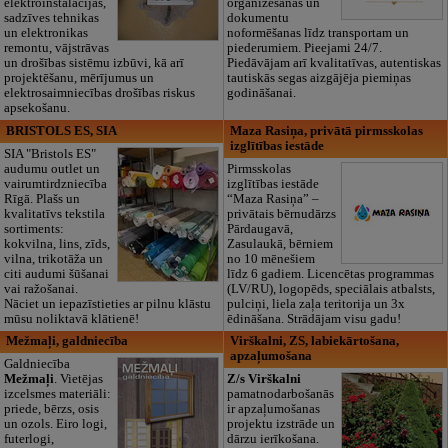
elektroinstalācijas,
organizēšanas un
sadzīves tehnikas
dokumentu
un elektronikas
noformēšanas līdz transportam un
remontu, vājstrāvas
piederumiem. Pieejami 24/7.
un drošības sistēmu izbūvi, kā arī
Piedāvājam arī kvalitatīvas, autentiskas
projektēšanu, mērījumus un
tautiskās segas aizgājēja piemiņas
elektrosaimniecības drošības riskus
godināšanai.
apsekošanu.
BRISTOLS ES, SIA
Maza Rasiņa, privātā pirmsskolas
izglītības iestāde
SIA "Bristols ES"
audumu outlet un
Pirmsskolas
vairumtirdzniecība
izglītības iestāde
Rīgā. Plašs un
“Maza Rasiņa” –
kvalitatīvs tekstila
privātais bērnudārzs
sortiments:
Pārdaugavā,
kokvilna, lins, zīds,
Zasulaukā, bērniem
vilna, trikotāža un
no 10 mēnešiem
citi audumi šūšanai
līdz 6 gadiem. Licencētas programmas
vai ražošanai.
(LV/RU), logopēds, speciālais atbalsts,
Nāciet un iepazīstieties ar pilnu klāstu
pulciņi, liela zaļa teritorija un 3x
mūsu noliktavā klātienē!
ēdināšana. Strādājam visu gadu!
Mežmaļi, galdniecība
Virškalni, ZS, labiekārtošana,
apzaļumošana
Galdniecība
Mežmaļi
. Vietējas
Z/s Virškalni
izcelsmes materiāli:
pamatnodarbošanās
priede, bērzs, osis
ir apzaļumošanas
un ozols. Eiro logi,
projektu izstrāde un
futerlogi,
dārzu ierīkošana.