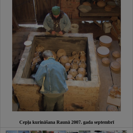
Cepļa kurināšana Raunā 2007. gada septembrī