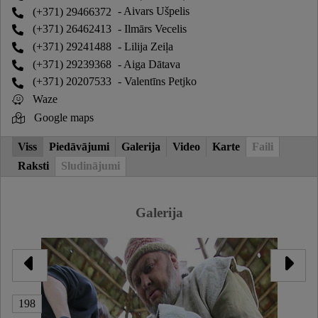
(+371) 29466372
- Aivars Ušpelis
(+371) 26462413
- Ilmārs Vecelis
(+371) 29241488
- Lilija Zeiļa
(+371) 29239368
- Aiga Dātava
(+371) 20207533
- Valentīns Petjko
Waze
Google maps
Viss
Piedāvājumi
Galerija
Video
Karte
Faili
Raksti
Sludinājumi
Galerija
198