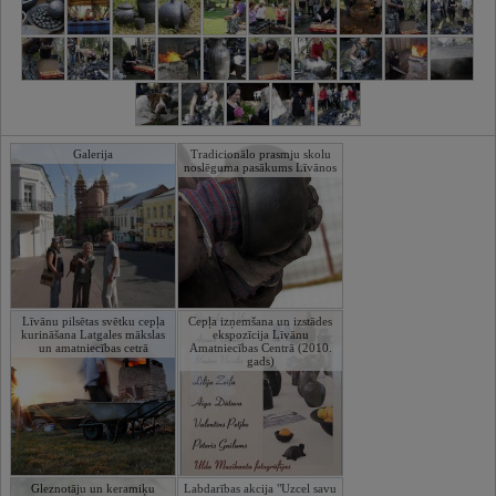
Galerija
Tradicionālo prasmju skolu
noslēguma pasākums Līvānos
Līvānu pilsētas svētku cepļa
Cepļa izņemšana un izstādes
kurināšana Latgales mākslas
ekspozīcija Līvānu
un amatniecības cetrā
Amatniecības Centrā (2010.
gads)
Gleznotāju un keramiķu
Labdarības akcija "Uzcel savu