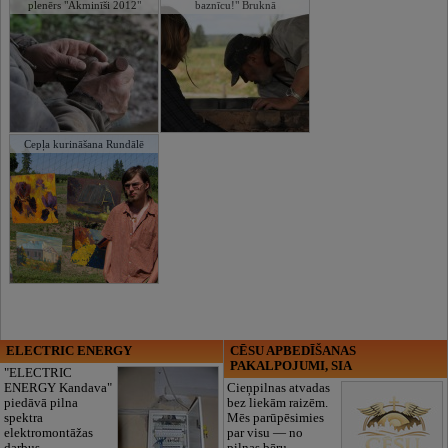
plenērs "Akminīši 2012"
baznīcu!" Bruknā
Cepļa kurināšana Rundālē
ELECTRIC ENERGY
CĒSU APBEDĪŠANAS
PAKALPOJUMI, SIA
"ELECTRIC
ENERGY Kandava"
Cieņpilnas atvadas
piedāvā pilna
bez liekām raizēm.
spektra
Mēs parūpēsimies
elektromontāžas
par visu — no