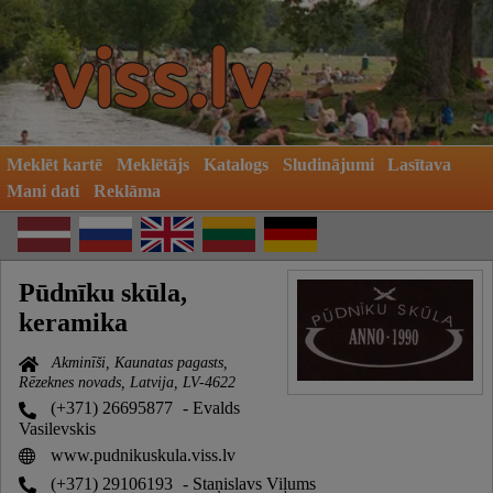
Meklēt kartē
Meklētājs
Katalogs
Sludinājumi
Lasītava
Mani dati
Reklāma
Pūdnīku skūla,
keramika
Akminīši, Kaunatas pagasts,
Rēzeknes novads, Latvija, LV-4622
(+371) 26695877
- Evalds
Vasilevskis
www.pudnikuskula.viss.lv
(+371) 29106193
- Staņislavs Viļums