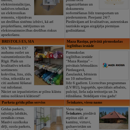
darbus,
pilnas bēru
elektroinstalācijas,
organizēšanas un
sadzīves tehnikas
dokumentu
un elektronikas
noformēšanas līdz transportam un
remontu, vājstrāvas
piederumiem. Pieejami 24/7.
un drošības sistēmu izbūvi, kā arī
Piedāvājam arī kvalitatīvas, autentiskas
projektēšanu, mērījumus un
tautiskās segas aizgājēja piemiņas
elektrosaimniecības drošības riskus
godināšanai.
apsekošanu.
BRISTOLS ES, SIA
Maza Rasiņa, privātā pirmsskolas
izglītības iestāde
SIA "Bristols ES"
audumu outlet un
Pirmsskolas
vairumtirdzniecība
izglītības iestāde
Rīgā. Plašs un
“Maza Rasiņa” –
kvalitatīvs tekstila
privātais bērnudārzs
sortiments:
Pārdaugavā,
kokvilna, lins, zīds,
Zasulaukā, bērniem
vilna, trikotāža un
no 10 mēnešiem
citi audumi šūšanai
līdz 6 gadiem. Licencētas programmas
vai ražošanai.
(LV/RU), logopēds, speciālais atbalsts,
Nāciet un iepazīstieties ar pilnu klāstu
pulciņi, liela zaļa teritorija un 3x
mūsu noliktavā klātienē!
ēdināšana. Strādājam visu gadu!
Parketa grīdu pilns serviss
Švinkates, viesu nams
Grīdas parkets,
Viesu māja
ražotāju labākās,
Švinkates
, piedāvā
zemākās cenas.
atpūtas zāli ar
Masīvi ozolkoka
kamīnu, virtuvi,
dēļi, ozola parkets,
gultasvietām un