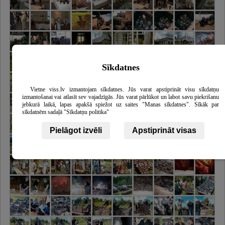
Sīkdatnes
Vietne viss.lv izmantojam sīkdatnes. Jūs varat apstiprināt visu sīkdatņu
izmantošanai vai atlasīt sev vajadzīgās. Jūs varat pārlūkot un labot savu piekrišanu
jebkurā laikā, lapas apakšā spiežot uz saites "Manas sīkdatnes". Sīkāk par
sīkdatnēm sadaļā "Sīkdatņu politika"
Pielāgot izvēli
Apstiprināt visas