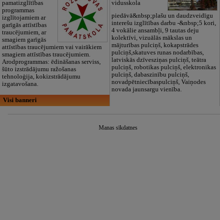
pamatizglītības
vidusskola
programmas
piedāvā&nbsp;plašu un daudzveidīgu
izglītojamiem ar
interešu izglītības darbu -&nbsp;5 kori,
garīgās attīstības
4 vokālie ansambļi, 9 tautas deju
traucējumiem, ar
kolektīvi, vizuālās mākslas un
smagiem garīgās
mājturības pulciņš, kokapstrādes
attīstības traucējumiem vai vairākiem
pulciņš,skatuves runas nodarbības,
smagiem attīstības traucējumiem.
latviskās dzīvesziņas pulciņš, teātra
Arodprogrammas: ēdināšanas serviss,
pulciņš, robotikas pulciņš, elektronikas
šūto izstrādājumu ražošanas
pulciņš, dabaszinību pulciņš,
tehnoloģija, kokizstrādājumu
novadpētniecībaspulciņš, Vaiņodes
izgatavošana.
novada jaunsargu vienība.
Visi banneri
Manas sīkdatnes