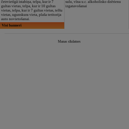
četrvietīgā istabiņa, telpa, kur ir 7
sulu, vīna u.c. alkoholisko dzērienu
gultas vietas, telpa, kur ir 10 gultas
izgatavošanai
vietas, telpa, kur ir 7 gultas vietas, telšu
vietas, ugunskura vieta, plaša teritorija
auto novietošanai.
Visi banneri
Manas sīkdatnes