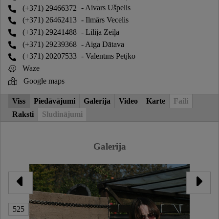
(+371) 29466372
- Aivars Ušpelis
(+371) 26462413
- Ilmārs Vecelis
(+371) 29241488
- Lilija Zeiļa
(+371) 29239368
- Aiga Dātava
(+371) 20207533
- Valentīns Petjko
Waze
Google maps
Viss
Piedāvājumi
Galerija
Video
Karte
Faili
Raksti
Sludinājumi
Galerija
525