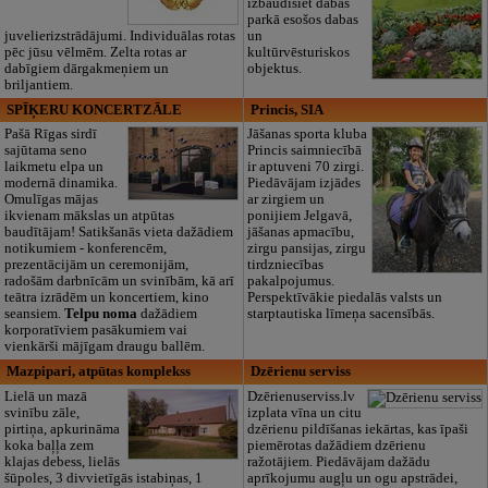
izbaudīsiet dabas
parkā esošos dabas
juvelierizstrādājumi. Individuālas rotas
un
pēc jūsu vēlmēm. Zelta rotas ar
kultūrvēsturiskos
dabīgiem dārgakmeņiem un
objektus.
briljantiem.
SPĪĶERU KONCERTZĀLE
Princis, SIA
Pašā Rīgas sirdī
Jāšanas sporta kluba
sajūtama seno
Princis saimniecībā
laikmetu elpa un
ir aptuveni 70 zirgi.
modernā dinamika.
Piedāvājam izjādes
Omulīgas mājas
ar zirgiem un
ikvienam mākslas un atpūtas
ponijiem Jelgavā,
baudītājam! Satikšanās vieta dažādiem
jāšanas apmacību,
notikumiem - konferencēm,
zirgu pansijas, zirgu
prezentācijām un ceremonijām,
tirdzniecības
radošām darbnīcām un svinībām, kā arī
pakalpojumus.
teātra izrādēm un koncertiem, kino
Perspektīvākie piedalās valsts un
seansiem.
Telpu noma
dažādiem
starptautiska līmeņa sacensībās.
korporatīviem pasākumiem vai
vienkārši mājīgam draugu ballēm.
Mazpipari, atpūtas komplekss
Dzērienu serviss
Lielā un mazā
Dzērienuserviss.lv
svinību zāle,
izplata vīna un citu
pirtiņa, apkurināma
dzērienu pildīšanas iekārtas, kas īpaši
koka baļļa zem
piemērotas dažādiem dzērienu
klajas debess, lielās
ražotājiem. Piedāvājam dažādu
šūpoles, 3 divvietīgās istabiņas, 1
aprīkojumu augļu un ogu apstrādei,