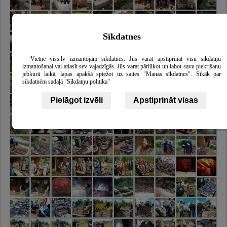
Sīkdatnes
Vietne viss.lv izmantojam sīkdatnes. Jūs varat apstiprināt visu sīkdatņu
izmantošanai vai atlasīt sev vajadzīgās. Jūs varat pārlūkot un labot savu piekrišanu
jebkurā laikā, lapas apakšā spiežot uz saites "Manas sīkdatnes". Sīkāk par
sīkdatnēm sadaļā "Sīkdatņu politika"
Pielāgot izvēli
Apstiprināt visas