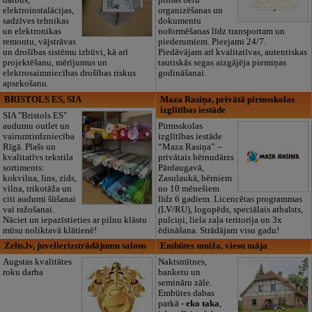
darbus,
pilnas bēru
elektroinstalācijas,
organizēšanas un
sadzīves tehnikas
dokumentu
un elektronikas
noformēšanas līdz transportam un
remontu, vājstrāvas
piederumiem. Pieejami 24/7.
un drošības sistēmu izbūvi, kā arī
Piedāvājam arī kvalitatīvas, autentiskas
projektēšanu, mērījumus un
tautiskās segas aizgājēja piemiņas
elektrosaimniecības drošības riskus
godināšanai.
apsekošanu.
BRISTOLS ES, SIA
Maza Rasiņa, privātā pirmsskolas
izglītības iestāde
SIA "Bristols ES"
audumu outlet un
Pirmsskolas
vairumtirdzniecība
izglītības iestāde
Rīgā. Plašs un
“Maza Rasiņa” –
kvalitatīvs tekstila
privātais bērnudārzs
sortiments:
Pārdaugavā,
kokvilna, lins, zīds,
Zasulaukā, bērniem
vilna, trikotāža un
no 10 mēnešiem
citi audumi šūšanai
līdz 6 gadiem. Licencētas programmas
vai ražošanai.
(LV/RU), logopēds, speciālais atbalsts,
Nāciet un iepazīstieties ar pilnu klāstu
pulciņi, liela zaļa teritorija un 3x
mūsu noliktavā klātienē!
ēdināšana. Strādājam visu gadu!
Zelts.lv, juvelierizstrādājumu salons
Embūtes muiža, viesu māja
Augstas kvalitātes
Naktsmītnes,
roku darba
banketu un
semināru zāle.
Embūtes dabas
parkā -
eko taka
,