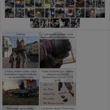
Galerija
Tradicionālo prasmju skolu
noslēguma pasākums Līvānos
Līvānu pilsētas svētku cepļa
Cepļa izņemšana un izstādes
kurināšana Latgales mākslas
ekspozīcija Līvānu
un amatniecības cetrā
Amatniecības Centrā (2010.
gads)
Gleznotāju un keramiķu
Labdarības akcija "Uzcel savu