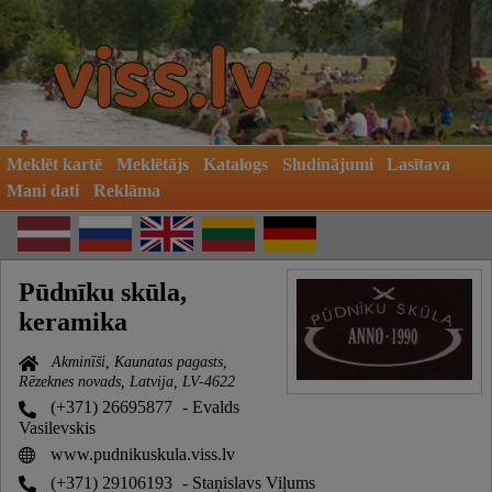
Meklēt kartē
Meklētājs
Katalogs
Sludinājumi
Lasītava
Mani dati
Reklāma
Pūdnīku skūla,
keramika
Akminīši, Kaunatas pagasts,
Rēzeknes novads, Latvija, LV-4622
(+371) 26695877
- Evalds
Vasilevskis
www.pudnikuskula.viss.lv
(+371) 29106193
- Staņislavs Viļums