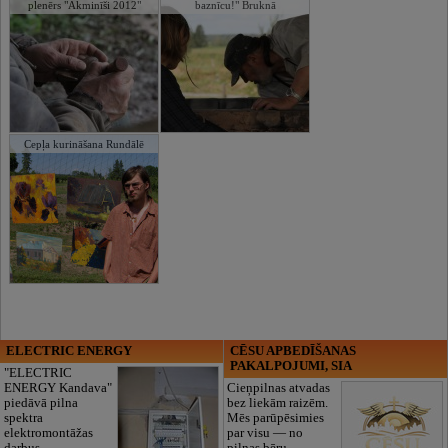
plenērs "Akminīši 2012"
baznīcu!" Bruknā
Cepļa kurināšana Rundālē
ELECTRIC ENERGY
CĒSU APBEDĪŠANAS
PAKALPOJUMI, SIA
"ELECTRIC
ENERGY Kandava"
Cieņpilnas atvadas
piedāvā pilna
bez liekām raizēm.
spektra
Mēs parūpēsimies
elektromontāžas
par visu — no