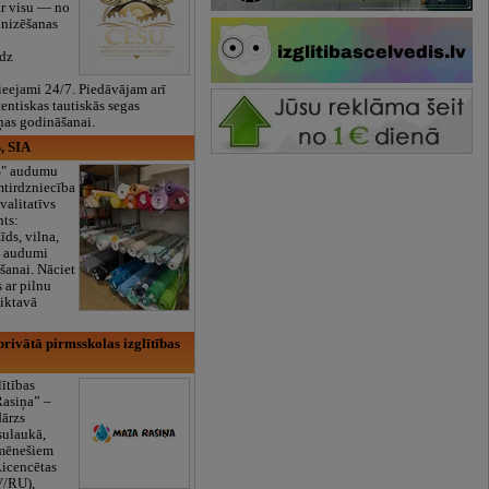
ar visu — no
anizēšanas
īdz
eejami 24/7. Piedāvājam arī
tentiskas tautiskās segas
ņas godināšanai.
, SIA
ES" audumu
mtirdzniecība
valitatīvs
nts:
īds, vilna,
ti audumi
šanai. Nāciet
s ar pilnu
iktavā
rivātā pirmsskolas izglītības
lītības
Rasiņa” –
dārzs
sulaukā,
 mēnešiem
Licencētas
V/RU),