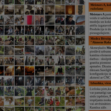
Meistars A, ko
ražošana
Meistars A
pama
veids ir saliek
modeļu un kokā
attēlu izgatavo
Produkcija ir d
pieaugušajiem.
Modra Bērziņa
"Akmens Raks
Akmeņkalis
Mo
piedāvā urbumu
kamīna element
darbus - skulptū
granīta piemine
apmales. Dizain
dārzam.Sarežģī
konfigurāciju i
akmenī ar CNC 
Izbushka, vies
Lieliska pirts,k
var pamatīgi sas
sirds izpērties, 
iespējams noska
vai atvēsināties
Kamīna zāle.