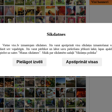
Visi banneri
Sīkdatnes
Vietne viss.lv izmantojam sīkdatnes. Jūs varat apstiprināt visu sīkdatņu izmantošanai v
tlasīt sev vajadzīgās. Jūs varat pārlūkot un labot savu piekrišanu jebkurā laikā, lapas apak
piežot uz saites "Manas sīkdatnes". Sīkāk par sīkdatnēm sadaļā "Sīkdatņu politika"
Pielāgot izvēli
Apstiprināt visas