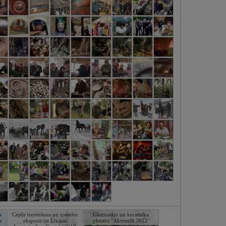
a
Cepļa izņemšana un izstādes
Gleznotāju un keramiķu
s
ekspozīcija Līvānu
plenērs "Akminīši 2012"