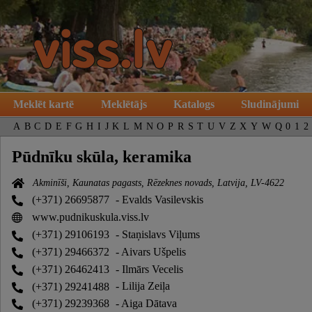
Meklēt kartē
Meklētājs
Katalogs
Sludinājumi
A
B
C
D
E
F
G
H
I
J
K
L
M
N
O
P
R
S
T
U
V
Z
X
Y
W
Q
0
1
2
Pūdnīku skūla, keramika
Akminīši, Kaunatas pagasts, Rēzeknes novads, Latvija, LV-4622
(+371) 26695877
- Evalds Vasilevskis
www.pudnikuskula.viss.lv
(+371) 29106193
- Staņislavs Viļums
(+371) 29466372
- Aivars Ušpelis
(+371) 26462413
- Ilmārs Vecelis
(+371) 29241488
- Lilija Zeiļa
(+371) 29239368
- Aiga Dātava