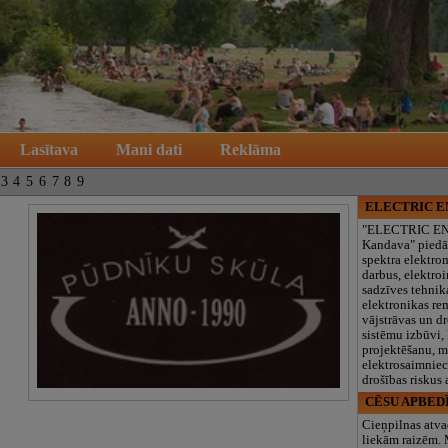
Lasītava
Mani dati
Reklāma
3
4
5
6
7
8
9
ELECTRIC 
"ELECTRIC E
Kandava" piedā
spektra elektro
darbus, elektroi
sadzīves tehnik
elektronikas re
vājstrāvas un d
sistēmu izbūvi, 
projektēšanu, 
elektrosaimniec
drošības riskus
CĒSU APBED
Cieņpilnas atva
liekām raizēm.