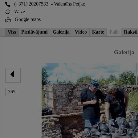
(+371) 20207533
- Valentīns Petjko
Waze
Google maps
Viss
Piedāvājumi
Galerija
Video
Karte
Faili
Raksti
Galerija
765