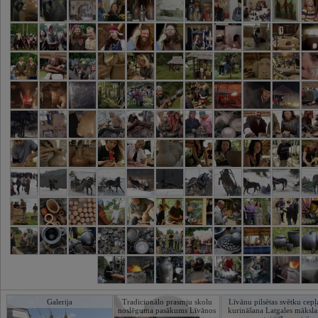
Galerija
Tradicionālo prasmju skolu
Līvānu pilsētas svētku cepļ
noslēguma pasākums Līvānos
kurināšana Latgales māksla