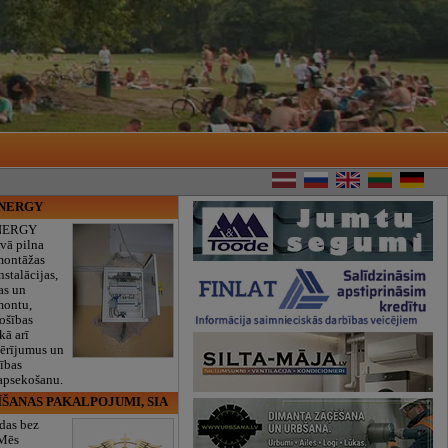
ENERGY
NERGY
vā pilna
montāžas
nstalācijas,
as un
montu,
rošības
kā arī
mērījumus un
ības
 apsekošanu.
ĪŠANAS PAKALPOJUMI, SIA
das bez
 Mēs