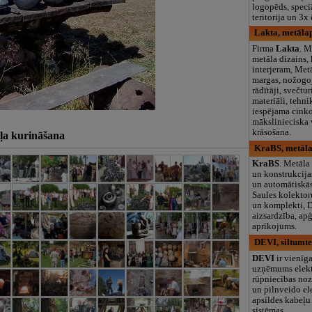
logopēds, speciā
teritorija un 3
Lakta, metāla
Firma
Lakta
. M
metāla dizains,
interjeram, Met
margas, nožogo
rādītāji, svečtu
materiāli, tehnik
iespējama cink
mākslinieciska 
krāsošana.
ļa kurināšana
KraBS, metāla
KraBS
. Metāla
un konstrukcija
un automātiskās
Saules kolektor
un komplekti, 
aizsardzība, apģ
aprīkojums.
DEVI, siltumt
DEVI
ir vienīga
uzņēmums elekt
rūpniecības noz
un pilnveido el
apsildes kabeļ
sistēmas.