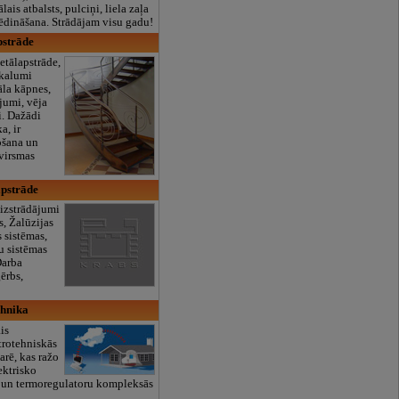
lais atbalsts, pulciņi, liela zaļa
x ēdināšana. Strādājam visu gadu!
pstrāde
etālapstrāde,
 kalumi
āla kāpnes,
jumi, vēja
ri. Dažādi
a, ir
ošana un
virsmas
pstrāde
 izstrādājumi
s, Žalūzijas
 sistēmas,
u sistēmas
Darba
ērbs,
ehnika
is
rotehniskās
arē, kas ražo
ektrisko
u un termoregulatoru kompleksās