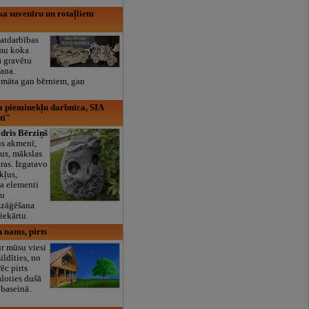
ka suvenīru un rotaļlietu
tdarbības
amu koka
 gravētu
šana.
omāta gan bērniem, gan
 pieminekļu darbnīca, SIA
ti"
dris Bērziņš
s akmenī,
us, mākslas
ras. Izgatavo
kļus,
a elementi
tu
zzāģēšana
iekārtu.
u nams, pirts
ur mūsu viesi
ildīties, no
Pēc pirts
loties dušā
 baseinā.