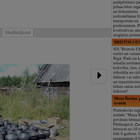
parūpēsimies p
pilnas bēru org
un dokumentu
noformēšanas l
transportam un
piederumiem. Pi
kvalitatīvas, au
Sludinājumi
aizgājēja piemi
BRISTOLS ES
SIA "Bristols 
outlet un vairu
Rīgā. Plašs un k
tekstila sortime
kokvilna, lins, z
trikotāža un ci
šūšanai vai ražo
un iepazīstietie
klāstu mūsu nol
klātienē!
Maza Rasiņa, p
iestāde
Pirmsskolas izg
iestāde “Maza 
privātais bērnu
Pārdaugavā, Za
bērniem no 10
līdz 6 gadiem. 
programmas (L