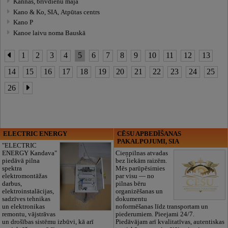
Kannas, brīvdienu māja
Kano & Ko, SIA, Atpūtas centrs
Kano P
Kanoe laivu noma Bauskā
1
2
3
4
5
6
7
8
9
10
11
12
13
14
15
16
17
18
19
20
21
22
23
24
25
26
ELECTRIC ENERGY
CĒSU APBEDĪŠANAS
PAKALPOJUMI, SIA
"ELECTRIC
ENERGY Kandava"
Cieņpilnas atvadas
piedāvā pilna
bez liekām raizēm.
spektra
Mēs parūpēsimies
elektromontāžas
par visu — no
darbus,
pilnas bēru
elektroinstalācijas,
organizēšanas un
sadzīves tehnikas
dokumentu
un elektronikas
noformēšanas līdz transportam un
remontu, vājstrāvas
piederumiem. Pieejami 24/7.
un drošības sistēmu izbūvi, kā arī
Piedāvājam arī kvalitatīvas, autentiskas