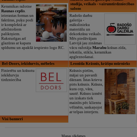
studija, veikals - vairumtirdzniecības
Keramikas ražotne
salons
Raunas ceplis
.
ieierastas formas un
Radošo darbu
faktūras, puķu podi
galerija -
ir komplektā ar
mākslinieku
atbilstošiem
materiālu un
paliktņiem.
dekorkrāsu veikals.
Raksturīgas arī
Mēs piedāvājam
glazūras ar kapara
Latvijā jau zināmas
spīdumu un apakšā iespiesto logo RC.
vācu ražotāja
Marabu
krāsas zīda,
tekstila, stikla, keramikas
apgleznošanai.
Bel-Doors, iekšdurvis, mēbeles
Leonīda Krāsnis, krāšņu mūrnieks
Finierētu un krāsotu
Krāsnis pirtīm,
iekšdurvju
mājai un pavardi
tirdzniecība
dārzam. Īstas krievu
pirts krāsnis. Krāsns,
kura cep, vāra,
sautē. Krāsns izmēri
un izskats tiek
mainīts pēc klientu
vēlmēm, saskaņojot
ar telpas interjeru.
Visi banneri
Manas sīkdatnes