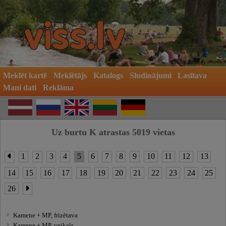
Meklēt kartē
Meklētājs
Katalogs
Sludinājumi
Lasītava
Mani dati
Reklāma
Uz burtu K atrastas 5019 vietas
1
2
3
4
5
6
7
8
9
10
11
12
13
14
15
16
17
18
19
20
21
22
23
24
25
26
Kamene + MP, frizētava
Kamene + MP, veikals