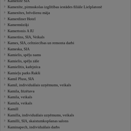
Kamenīte SIA
Kamenīte, pirmsskolas izglītības iestādes filiāle Lielplatonē
Kamenītes, brīvdienu māja
Kamerdiner Hotel
Kamermūziķi
Kamertonis A IU
Kamerūns, SIA, Veikals
Kames, SIA, celtniecības un remonta darbi
Kameska, SIA
Kamielis, spēļu nams
Kamielis, spēļu zāle
Kamielītis, kafejnīca
Kamieļu parks Rakši
Kamil Pluss, SIA
Kamil, individuālais uzņēmums, veikals
Kamila, frizētava
Kamila, veikals
Kamila, veikals
Kamill
Kamilla, individuālais uzņēmums, veikals
Kamilli, SIA, skaistumkopšanas salons
Kaminapech, individuālais darbs