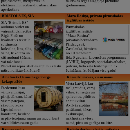
projektēšanu, mērījumus un
tautiskās segas aizgājēja piemiņas
elektrosaimniecības drošības riskus
godināšanai.
apsekošanu.
BRISTOLS ES, SIA
Maza Rasiņa, privātā pirmsskolas
izglītības iestāde
SIA "Bristols ES"
audumu outlet un
Pirmsskolas
vairumtirdzniecība
izglītības iestāde
Rīgā. Plašs un
“Maza Rasiņa” –
kvalitatīvs tekstila
privātais bērnudārzs
sortiments:
Pārdaugavā,
kokvilna, lins, zīds,
Zasulaukā, bērniem
vilna, trikotāža un
no 10 mēnešiem
citi audumi šūšanai
līdz 6 gadiem. Licencētas programmas
vai ražošanai.
(LV/RU), logopēds, speciālais atbalsts,
Nāciet un iepazīstieties ar pilnu klāstu
pulciņi, liela zaļa teritorija un 3x
mūsu noliktavā klātienē!
ēdināšana. Strādājam visu gadu!
Amatnieks Dainis Lēgenbergs,
Ķoņu dzirnavas, viesu nams
kokapstrāde
Vieta Latvijā, kur
Piederumi Jūsu
maļ graudus, vērpj
virtuvei, mājai,
vilnu, šuj segas un
pirtij, dārzam, kā arī
spilvenus, pildītus
visam pārējam,
ar aitu vilnu.
sākot no koka
Aktīvās atpūtas
lāpstiņām un
pasākumi, kāzas,
karotītēm, beidzot
ekskursijas,
ar pārvietojamu saunu un mucu, kurā
nakšņošana viesu
var sildīties cauru gadu.
namā, pirts un garšīga maltīte.
Raunas ceplis
Radošo darbu galerija, veikals -