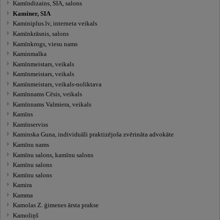
Kamīndizains, SIA, salons
Kaminer, SIA
Kaminiplus.lv, interneta veikals
Kamīnkrāsnis, salons
Kamīnkrogs, viesu nams
Kaminmalka
Kamīnmeistars, veikals
Kamīnmeistars, veikals
Kamīnmeistars, veikals-noliktava
Kamīnnams Cēsis, veikals
Kamīnnams Valmiera, veikals
Kamīns
Kamīnserviss
Kaminska Guna, individuāli praktizējoša zvērināta advokāte
Kamīnu nams
Kamīnu salons, kamīnu salons
Kamīnu salons
Kamīnu salons
Kamira
Kamma
Kamolas Z. ģimenes ārsta prakse
Kamoliņš