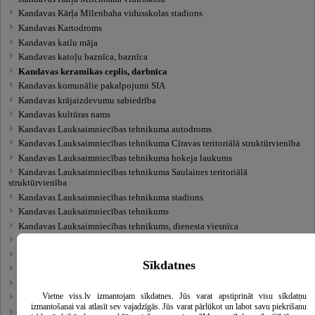
Kandavas Kārļa Mīlenbaha vidusskolas stadions
Kandavas Kartodroms
Kandavas katlu māja
Kandavas katoļu baznīca, baznīca
Kandavas keramikas ceplis, darbnīca
Kandavas komunālie pakalpojumi SIA
Kandavas krājaizdevumu sabiedrība
Kandavas kultūras nams
Kandavas Lauksaimniecības tehnikuma autodroms
Kandavas Lauksaimniecības tehnikuma Cīravas teritoriālā struktūrvienība
Kandavas Lauksaimniecības tehnikuma hokeja laukums
Kandavas Lauksaimniecības tehnikuma Saulaines teritoriālā
struktūrvienība
Kandavas Lauksaimniecības tehnikuma stadions
Kandavas Lauksaimniecības tehnikums
Kandavas Lauksaimniecības tehnikums, dienesta viesnīca
Kandavas Lauksaimniecības tehnikums, 2. dienesta viesnīca
Kandavas mācītājmuiža
Sīkdatnes
Kandavas Mākslas galerija, mākslas galerija
Kandavas Mākslu skola
Vietne viss.lv izmantojam sīkdatnes. Jūs varat apstiprināt visu sīkdatņu
Kandavas mežniecība, Grenču ugunsnovērošanas tornis
izmantošanai vai atlasīt sev vajadzīgās. Jūs varat pārlūkot un labot savu piekrišanu
Kandavas multifunkcionālais jaunatnes iniciatīvu centrs "Nagla"