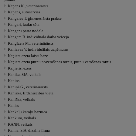
Kaņeps K., veterinārārsts
Kaņeps, autoserviss
Kangares T. ģimenes ārsta prakse
Kangari, lauku sēta
Kangaru pasta nodaļa
Kangere R. individuālā darba veicēja
Kangīzers M., veterinārārsts
Kaniavas V. individuālais uzņēmums
Kaņiera ezera laivu bāze
Kaņiera ezera putnu novērošanas tornis, putnu vērošanas tornis
Kaņieris, ezers
Kanika, SIA, veikals
Kanins
Kaniņš G., veterinārārsts
Kaniška, tirdzniecības vieta
Kaniška, veikals
Kaniss
Kankaļu katoļu baznīca
Kankuro, veikals
KANN, veikals
Kanna, SIA, dizaina firma