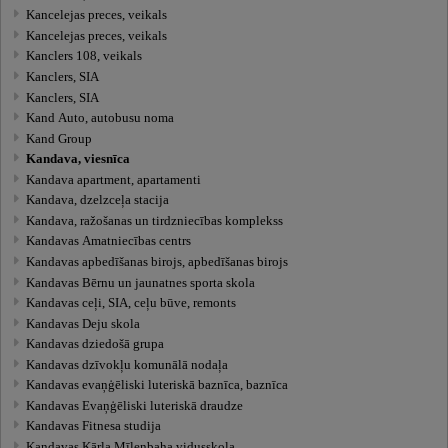
Kancelejas preces, veikals
Kancelejas preces, veikals
Kanclers 108, veikals
Kanclers, SIA
Kanclers, SIA
Kand Auto, autobusu noma
Kand Group
Kandava, viesnīca
Kandava apartment, apartamenti
Kandava, dzelzceļa stacija
Kandava, ražošanas un tirdzniecības komplekss
Kandavas Amatniecības centrs
Kandavas apbedīšanas birojs, apbedīšanas birojs
Kandavas Bērnu un jaunatnes sporta skola
Kandavas ceļi, SIA, ceļu būve, remonts
Kandavas Deju skola
Kandavas dziedošā grupa
Kandavas dzīvokļu komunālā nodaļa
Kandavas evaņģēliski luteriskā baznīca, baznīca
Kandavas Evaņģēliski luteriskā draudze
Kandavas Fitnesa studija
Kandavas Kārļa Mīlenbaha vidusskola