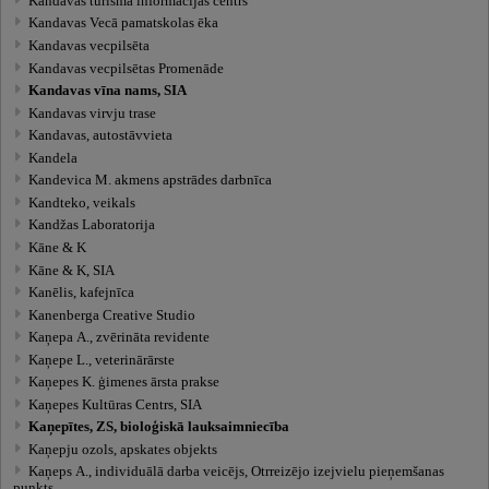
Kandavas tūrisma informācijas centrs
Kandavas Vecā pamatskolas ēka
Kandavas vecpilsēta
Kandavas vecpilsētas Promenāde
Kandavas vīna nams, SIA
Kandavas virvju trase
Kandavas, autostāvvieta
Kandela
Kandevica M. akmens apstrādes darbnīca
Kandteko, veikals
Kandžas Laboratorija
Kāne & K
Kāne & K, SIA
Kanēlis, kafejnīca
Kanenberga Creative Studio
Kaņepa A., zvērināta revidente
Kaņepe L., veterinārārste
Kaņepes K. ģimenes ārsta prakse
Kaņepes Kultūras Centrs, SIA
Kaņepītes, ZS, bioloģiskā lauksaimniecība
Kaņepju ozols, apskates objekts
Kaņeps A., individuālā darba veicējs, Otrreizējo izejvielu pieņemšanas
punkts