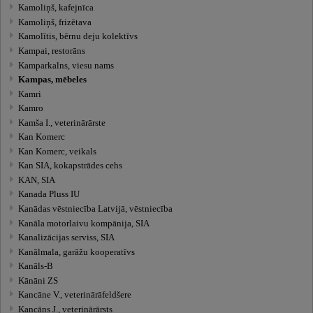
Kamoliņš, kafejnīca
Kamoliņš, frizētava
Kamolītis, bērnu deju kolektīvs
Kampai, restorāns
Kamparkalns, viesu nams
Kampas, mēbeles
Kamri
Kamro
Kamša I., veterinārārste
Kan Komerc
Kan Komerc, veikals
Kan SIA, kokapstrādes cehs
KAN, SIA
Kanada Pluss IU
Kanādas vēstniecība Latvijā, vēstniecība
Kanāla motorlaivu kompānija, SIA
Kanalizācijas serviss, SIA
Kanālmala, garāžu kooperatīvs
Kanāls-B
Kānāni ZS
Kancāne V., veterinārāfeldšere
Kancāns J., veterinārārsts