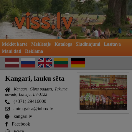
Meklēt kartē
Meklētājs
Katalogs
Sludinājumi
Lasītava
Mani dati
Reklāma
Kangari, lauku sēta
Kangari, Cēres pagasts, Tukuma
novads, Latvija, LV-3122
(+371) 29416000
antra.gaisa@inbox.lv
kangari.lv
Facebook
Waze