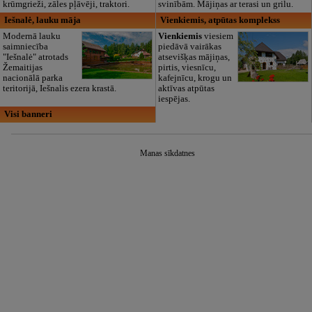
krūmgrieži, zāles pļāvēji, traktori.
svinībām. Mājiņas ar terasi un grilu.
Iešnalė, lauku māja
Vienkiemis, atpūtas komplekss
Modernā lauku
Vienkiemis
viesiem
saimniecība
piedāvā vairākas
"Iešnalė" atrotads
atsevišķas mājiņas,
Žemaitijas
pirtis, viesnīcu,
nacionālā parka
kafejnīcu, krogu un
teritorijā, Iešnalis ezera krastā.
aktīvas atpūtas
iespējas.
Visi banneri
Manas sīkdatnes