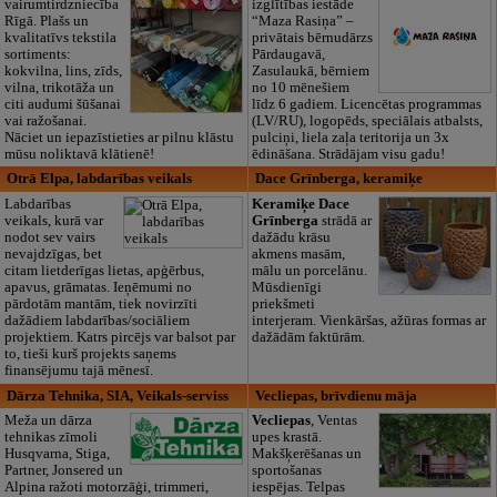
vairumtirdzniecība
izglītības iestāde
Rīgā. Plašs un
“Maza Rasiņa” –
kvalitatīvs tekstila
privātais bērnudārzs
sortiments:
Pārdaugavā,
kokvilna, lins, zīds,
Zasulaukā, bērniem
vilna, trikotāža un
no 10 mēnešiem
citi audumi šūšanai
līdz 6 gadiem. Licencētas programmas
vai ražošanai.
(LV/RU), logopēds, speciālais atbalsts,
Nāciet un iepazīstieties ar pilnu klāstu
pulciņi, liela zaļa teritorija un 3x
mūsu noliktavā klātienē!
ēdināšana. Strādājam visu gadu!
Otrā Elpa, labdarības veikals
Dace Grīnberga, keramiķe
Labdarības
Keramiķe Dace
veikals, kurā var
Grīnberga
strādā ar
nodot sev vairs
dažādu krāsu
nevajdzīgas, bet
akmens masām,
citam lietderīgas lietas, apģērbus,
mālu un porcelānu.
apavus, grāmatas. Ieņēmumi no
Mūsdienīgi
pārdotām mantām, tiek novirzīti
priekšmeti
dažādiem labdarības/sociāliem
interjeram. Vienkāršas, ažūras formas ar
projektiem. Katrs pircējs var balsot par
dažādām faktūrām.
to, tieši kurš projekts saņems
finansējumu tajā mēnesī.
Dārza Tehnika, SIA, Veikals-serviss
Vecliepas, brīvdienu māja
Meža un dārza
Vecliepas
, Ventas
tehnikas zīmoli
upes krastā.
Husqvarna, Stiga,
Makšķerēšanas un
Partner, Jonsered un
sportošanas
Alpina ražoti motorzāģi, trimmeri,
iespējas. Telpas