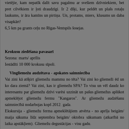
vietējie, kam nepatīk dalīt savu pagalmu ar svešiem dzīvniekiem, bet
pret cilvēkiem ir ļoti draudzīgi. Ir 2 dīķi, kur peldēt un plašs rotaļu
laukums, ir āra kamīns un pirtiņa. Un, protams, miers, klusums un daba
visapkārt!
6,5 km pa grants ceļu no Rīgas-Ventspils šosejas.
Krokusu ziedēšana pavasarī
Sezona: marts/ aprīlis
Iestādīti 10 000 krokusu sīpoli.
Vīngliemežu audzētava
-
apskates saimniecība
Vai zini kā atšķirt gliemežu mammu no tēta? Vai zini ko gliemeži ēd un
ko dara ziemā? Vai zini, kas ir gliemežu SPA? To visu un vēl daudz ko
interesantu par gliemežu dzīvi varēsi uzzināt un pašus gliemežus aplūkot
apmeklējot gliemežu fermu "Kangaros". Ar gliemežu audzēšanu
saimniecībā nodarbojas kopš 2012. gada.
Ekskursija - gliemežu ferma apmeklētājiem atvērta - no aprīļa beigām/
maija sākuma līdz septembra beigām/ oktobra sākumam (atkarībā no
laika apstākļiem). Gliemežu degustācijas - visu gadu.