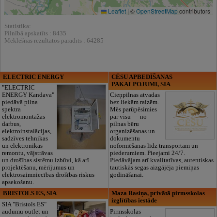
Leaflet
|
©
OpenStreetMap
contributors
Statistika:
Pilnībā apskatīts : 8435
Meklēšnas rezultātos parādīts : 64285
ELECTRIC ENERGY
CĒSU APBEDĪŠANAS
PAKALPOJUMI, SIA
"ELECTRIC
ENERGY Kandava"
Cieņpilnas atvadas
piedāvā pilna
bez liekām raizēm.
spektra
Mēs parūpēsimies
elektromontāžas
par visu — no
darbus,
pilnas bēru
elektroinstalācijas,
organizēšanas un
sadzīves tehnikas
dokumentu
un elektronikas
noformēšanas līdz transportam un
remontu, vājstrāvas
piederumiem. Pieejami 24/7.
un drošības sistēmu izbūvi, kā arī
Piedāvājam arī kvalitatīvas, autentiskas
projektēšanu, mērījumus un
tautiskās segas aizgājēja piemiņas
elektrosaimniecības drošības riskus
godināšanai.
apsekošanu.
BRISTOLS ES, SIA
Maza Rasiņa, privātā pirmsskolas
izglītības iestāde
SIA "Bristols ES"
audumu outlet un
Pirmsskolas