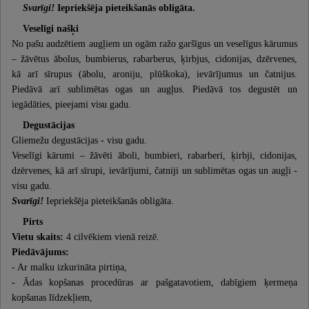
Svarīgi!
Iepriekšēja pieteikšanās obligāta.
Veselīgi našķi
No pašu audzētiem augļiem un ogām ražo garšīgus un veselīgus kārumus
– žāvētus ābolus, bumbierus, rabarberus, ķirbjus, cidonijas, dzērvenes,
kā arī sīrupus (ābolu, aroniju, plūškoka), ievārījumus un čatnijus.
Piedāvā arī sublimētas ogas un augļus. Piedāvā tos degustēt un
iegādāties, pieejami visu gadu.
Degustācijas
Gliemežu degustācijas - visu gadu.
Veselīgi kārumi – žāvēti āboli, bumbieri, rabarberi, ķirbji, cidonijas,
dzērvenes, kā arī sīrupi, ievārījumi, čatniji un sublimētas ogas un augļi -
visu gadu.
Svarīgi!
Iepriekšēja pieteikšanās obligāta.
Pirts
Vietu skaits:
4 cilvēkiem vienā reizē.
Piedāvājums:
- Ar malku izkurināta pirtiņa,
- Ādas kopšanas procedūras ar pašgatavotiem, dabīgiem ķermeņa
kopšanas līdzekļiem,