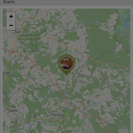
Karte
+
−