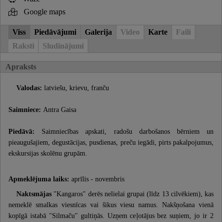
Google maps
Viss
Piedāvājumi
Galerija
Video
Karte
Faili
Raksti
Sludinājumi
Apraksts
Valodas:
latviešu, krievu, franču
Saimniece:
Antra Gaisa
Piedāvā:
Saimniecības apskati, radošu darbošanos bērniem un
pieaugušajiem, degustācijas, pusdienas, preču iegādi, pirts pakalpojumus,
ekskursijas skolēnu grupām.
Apmeklējuma laiks:
aprīlis - novembris
Naktsmājas
"Kangaros" derēs nelielai grupai (līdz 13 cilvēkiem), kas
nemeklē smalkas viesnīcas vai šikus viesu namus. Nakšņošana vienā
kopīgā istabā "Silmaču" gultiņās. Uzņem ceļotājus bez suņiem, jo ir 2