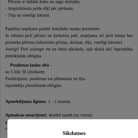
- Pēriens ar dažādu koku un augu slotiņām,
- Atspirdzinoša pelde dīķī pēc pēršanās,
- Tēja un veselīgi kārumi.
Papildus iespējams pasūtīt šokolādes masku ķermenim.
Ja vēlaties pirtī pērties un darboties paši, iespējama arī pirtī iešana bez
pirtnieka pēriena (izkurināta pirtiņa, slotiņas, tēja, veselīgi kārumi):
Svarīgi!
Pirtī aizliegts ēst un lietot alkoholu, tajā skaitā alu! Iepriekšēja
pieteikšanās obligāta.
Pusdienas lauku sētā
-
no 5 līdz 30 cilvēkiem.
Piedāvājums: pusdienas vai plātsmaize un tēja.
Iepriekšēja pieteikšanās obligāta.
Apmeklējuma ilgums:
1 - 2 stundas
Apmaksas nosacījumi:
skaidrā naudā (uz vietas);
grupām - skaidrā naudā vai ar pārskaitījumu (priekšapmaksa iepriekš
vienojoties)
Sīkdatnes
Mērķauditorija:
jebkura vecuma cilvēki