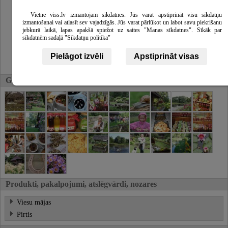
Vietne viss.lv izmantojam sīkdatnes. Jūs varat apstiprināt visu sīkdatņu
izmantošanai vai atlasīt sev vajadzīgās. Jūs varat pārlūkot un labot savu piekrišanu
jebkurā laikā, lapas apakšā spiežot uz saites "Manas sīkdatnes". Sīkāk par
sīkdatnēm sadaļā "Sīkdatņu politika"
Pielāgot izvēli
Apstiprināt visas
Galerija
Produkti, pakalpojumi, atslēgvārdi, nozares
Viesu mājas
Pirtis