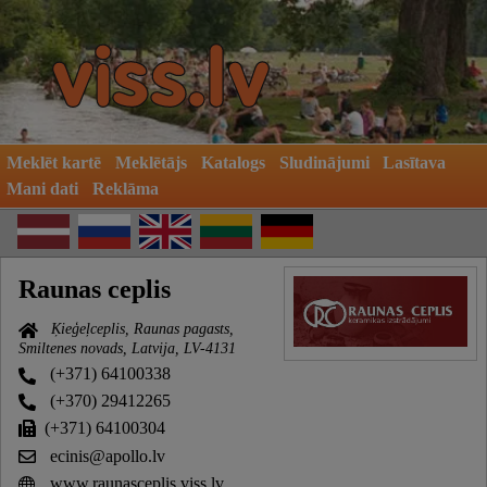
Meklēt kartē
Meklētājs
Katalogs
Sludinājumi
Lasītava
Mani dati
Reklāma
Raunas ceplis
Ķieģeļceplis, Raunas pagasts,
Smiltenes novads, Latvija, LV-4131
(+371) 64100338
(+370) 29412265
(+371) 64100304
ecinis@apollo.lv
www.raunasceplis.viss.lv