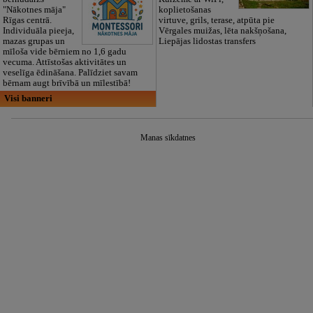
"Nākotnes māja"
koplietošanas
Rīgas centrā.
virtuve, grils, terase, atpūta pie
Individuāla pieeja,
Vērgales muižas, lēta nakšņošana,
mazas grupas un
Liepājas lidostas transfers
mīloša vide bērniem no 1,6 gadu
vecuma. Attīstošas aktivitātes un
veselīga ēdināšana. Palīdziet savam
bērnam augt brīvībā un mīlestībā!
Visi banneri
Manas sīkdatnes