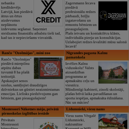
nebanku
Zagersmann Iecava
kredītdevējs
piedāvā
Latvijā, kas piedāvā
profesionālu redzes
ātrus un ērtus
pārbaudi, briļļu
aizdevumus
izgatavošanu un
neplānotu
remontu bērniem un
izdevumu segšanai. Saņemiet
pieaugušajiem.
steidzamu finansiālu atbalstu tieši tad,
Plašs ietvaru un kontaktlēcu klāsts,
kad tas ir nepieciešams visvairāk.
individuāla pieeja un konsultācijas.
Uzlabojiet redzes kvalitāti mūsu salonā
Iecavā!
Rančo "Ozolmājas", mini zoo
Nīgrandes pagasta Kalnu
pamatskola
Rančo "Ozolmājas"
piedāvā mierpilnu
Izvēlies Kalnu
atpūtu dabas
vidusskolu! Valsts
tuvumā 8 ha plašā
aizsardzības
teritorijā.
programma ar
Apskaujiet senos
apmaksātu ceļu un
ozolus, samīļojiet draudzīgos
viesnīcu.
dzīvniekus un gūstiet neaizmirstamas
Mūsdienīgi kabineti, zinoši skolotāji,
emocijas. Lielisks piedzīvojums gan
plašas brīvā laika pavadīšanas un
bērniem, gan pieaugušajiem!
sporta iespējas, apmaksāta ēdināšana.
Nāc un mācies!
Montessori Nākotnes māja, privātā
Līdumnieki, viesu nams
pirmsskolas izglītības iestāde
Viesu nams Vērgalē
Privātais
Līdumnieki,
Montessori
naktsmītne
bērnudārzs
Kurzemē ar WiFi,