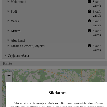
Māla trauki
Skatīt
vairāk
Podi
Skatīt
vairāk
Vāzes
Skatīt
vairāk
Krūkas
Skatīt
vairāk
Alus kausi
Dizaina elementi, objekti
Skatīt
vairāk
Cepļa atvēršana
Karte
+
−
Sīkdatnes
Vietne viss.lv izmantojam sīkdatnes. Jūs varat apstiprināt visu sīkdatņu
izmantošanai vai atlasīt sev vajadzīgās. Jūs varat pārlūkot un labot savu piekrišanu