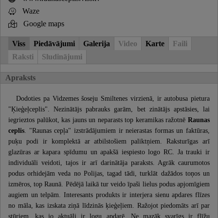
Waze
Google maps
Viss
Piedāvājumi
Galerija
Video
Karte
Faili
Raksti
Sludinājumi
Apraksts
Dodoties pa Vidzemes šoseju Smiltenes virzienā, ir autobusa pietura
"Ķieģeļceplis". Nezinātājs pabrauks garām, bet zinātājs apstāsies, lai
iegrieztos palūkot, kas jauns un neparasts top keramikas ražotnē
Raunas
ceplis
. "Raunas cepļa" izstrādājumiem ir neierastas formas un faktūras,
puķu podi ir komplektā ar atbilstošiem paliktņiem. Raksturīgas arī
glazūras ar kapara spīdumu un apakšā iespiesto logo RC. Ja trauki ir
individuāli veidoti, tajos ir arī darinātāja paraksts. Agrāk caurumotos
podus orhidejām veda no Polijas, tagad tādi, turklāt dažādos toņos un
izmēros, top Raunā. Pēdējā laikā tur veido īpaši lielus podus apjomīgiem
augiem un telpām. Interesants produkts ir interjera sienu apdares flīzes
no māla, kas izskata ziņā līdzinās ķieģeļiem. Ražojot piedomāts arī par
stūriem, kas jo aktuāli ir logu apdarē. Ne mazāk svarīgs ir flīžu