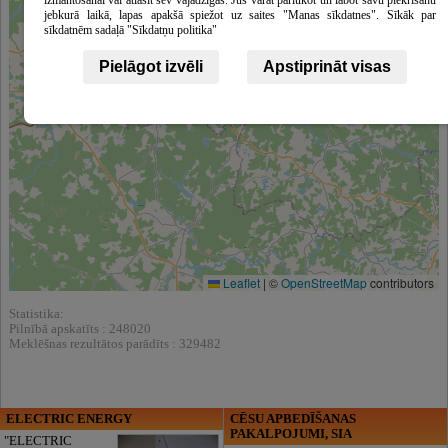
jebkurā laikā, lapas apakšā spiežot uz saites "Manas sīkdatnes". Sīkāk par
sīkdatnēm sadaļā "Sīkdatņu politika"
Pielāgot izvēli
Apstiprināt visas
Leaflet
|
©
OpenStreetMap
contributors
Statistika:
Pilnībā apskatīts : 248020
Meklēšnas rezultātos parādīts : 329482
ELECTRIC ENERGY
CĒSU APBEDĪŠANAS
PAKALPOJUMI, SIA
"ELECTRIC