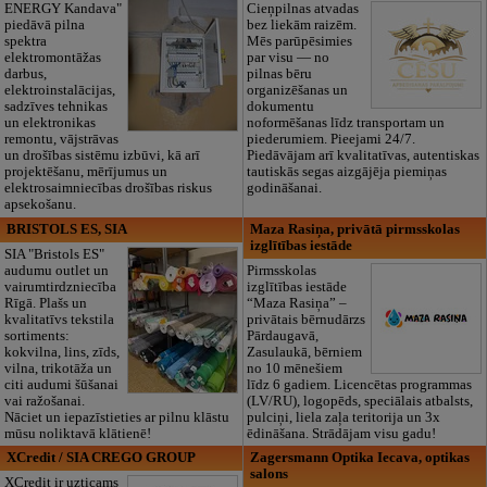
ENERGY Kandava"
Cieņpilnas atvadas
piedāvā pilna
bez liekām raizēm.
spektra
Mēs parūpēsimies
elektromontāžas
par visu — no
darbus,
pilnas bēru
elektroinstalācijas,
organizēšanas un
sadzīves tehnikas
dokumentu
un elektronikas
noformēšanas līdz transportam un
remontu, vājstrāvas
piederumiem. Pieejami 24/7.
un drošības sistēmu izbūvi, kā arī
Piedāvājam arī kvalitatīvas, autentiskas
projektēšanu, mērījumus un
tautiskās segas aizgājēja piemiņas
elektrosaimniecības drošības riskus
godināšanai.
apsekošanu.
BRISTOLS ES, SIA
Maza Rasiņa, privātā pirmsskolas
izglītības iestāde
SIA "Bristols ES"
audumu outlet un
Pirmsskolas
vairumtirdzniecība
izglītības iestāde
Rīgā. Plašs un
“Maza Rasiņa” –
kvalitatīvs tekstila
privātais bērnudārzs
sortiments:
Pārdaugavā,
kokvilna, lins, zīds,
Zasulaukā, bērniem
vilna, trikotāža un
no 10 mēnešiem
citi audumi šūšanai
līdz 6 gadiem. Licencētas programmas
vai ražošanai.
(LV/RU), logopēds, speciālais atbalsts,
Nāciet un iepazīstieties ar pilnu klāstu
pulciņi, liela zaļa teritorija un 3x
mūsu noliktavā klātienē!
ēdināšana. Strādājam visu gadu!
XCredit / SIA CREGO GROUP
Zagersmann Optika Iecava, optikas
salons
XCredit ir uzticams