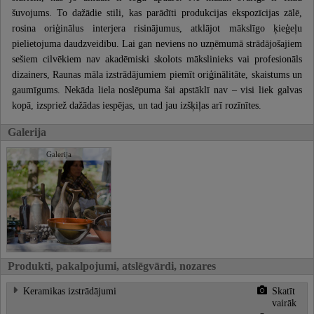
šuvojums. To dažādie stili, kas parādīti produkcijas ekspozīcijas zālē,
rosina oriģinālus interjera risinājumus, atklājot mākslīgo ķieģeļu
pielietojuma daudzveidību. Lai gan neviens no uzņēmumā strādājošajiem
sešiem cilvēkiem nav akadēmiski skolots mākslinieks vai profesionāls
dizainers, Raunas māla izstrādājumiem piemīt oriģinālitāte, skaistums un
gaumīgums. Nekāda liela noslēpuma šai apstāklī nav – visi liek galvas
kopā, izspriež dažādas iespējas, un tad jau izšķiļas arī rozīnītes.
Galerija
Galerija
Produkti, pakalpojumi, atslēgvārdi, nozares
Keramikas izstrādājumi
Skatīt
vairāk