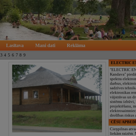
Lasītava
Mani dati
Reklāma
3
4
5
6
7
8
9
ELECTRIC 
"ELECTRIC E
Kandava" piedā
spektra elektro
darbus, elektroi
sadzīves tehnik
elektronikas re
vājstrāvas un d
sistēmu izbūvi, 
projektēšanu, 
elektrosaimniec
drošības riskus
CĒSU APBED
Cieņpilnas atva
liekām raizēm.