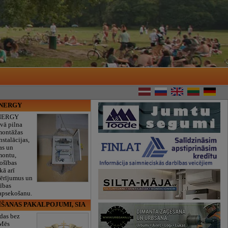
ENERGY
NERGY
vā pilna
montāžas
nstalācijas,
as un
montu,
rošības
kā arī
mērījumus un
ības
 apsekošanu.
ĪŠANAS PAKALPOJUMI, SIA
das bez
 Mēs