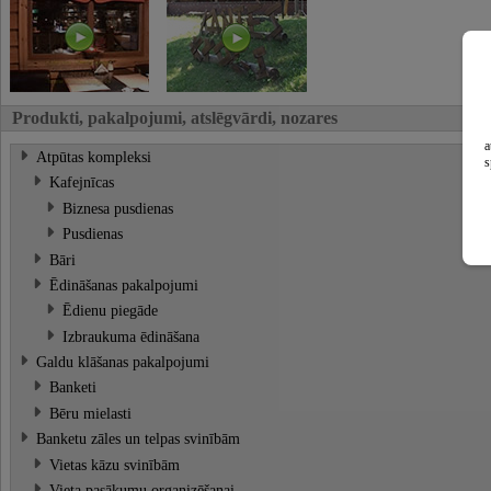
Produkti, pakalpojumi, atslēgvārdi, nozares
a
Atpūtas kompleksi
s
Kafejnīcas
Biznesa pusdienas
Pusdienas
Bāri
Ēdināšanas pakalpojumi
Ēdienu piegāde
Izbraukuma ēdināšana
Galdu klāšanas pakalpojumi
Banketi
Bēru mielasti
Banketu zāles un telpas svinībām
Vietas kāzu svinībām
Vieta pasākumu organizēšanai