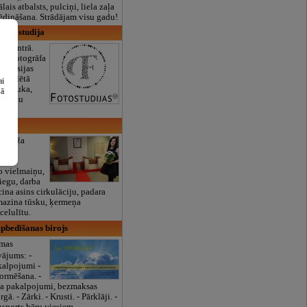
lais atbalsts, pulciņi, liela zaļa
x ēdināšana. Strādājam visu gadu!
, fotostudija
as centrā.
 un fotogrāfa
tosesijas
 izvēlētā
ai
ta druka,
šā
rāmatu
a 8
masāža
elību
ju un
bo vielmaiņu,
iegu, darba
icina asins cirkulāciju, padara
mazina tūsku, ķermeņa
celulītu.
apbedīšanas birojs
rmas
ājums: -
kalpojumi -
rmēšana. -
a pakalpojumi, bezmaksas
. - Zārki. - Krusti. - Pārklāji. -
nsports bēru viesiem