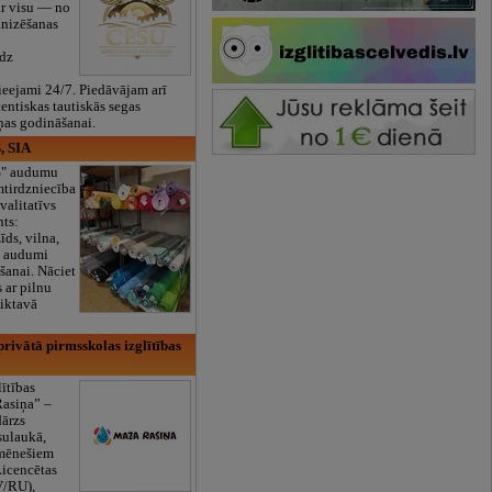
ar visu — no
anizēšanas
īdz
eejami 24/7. Piedāvājam arī
tentiskas tautiskās segas
ņas godināšanai.
, SIA
ES" audumu
mtirdzniecība
valitatīvs
nts:
īds, vilna,
ti audumi
šanai. Nāciet
s ar pilnu
iktavā
rivātā pirmsskolas izglītības
lītības
Rasiņa” –
dārzs
sulaukā,
 mēnešiem
Licencētas
V/RU),