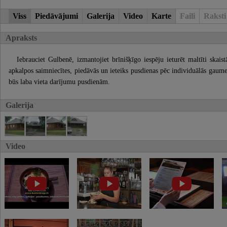
Viss
Piedāvājumi
Galerija
Video
Karte
Faili
Raksti
Apraksts
Iebrauciet Gulbenē, izmantojiet brīnišķīgo iespēju ieturēt maltīti skai
apkalpos saimniecītes, piedāvās un ieteiks pusdienas pēc individuālās gaume
būs laba vieta darījumu pusdienām.
Galerija
Video