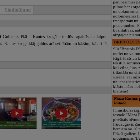
parūpēsimies p
pilnas bēru org
Sludinājumi
un dokumentu
noformēšanas l
transportam un
piederumiem. Pi
kvalitatīvas, au
aizgājēja piemi
stā Gulbenes ēkā – Kantes krogā. Tur Jūs sagaidīs un laipni
BRISTOLS ES
s. Kantes krogs klāj galdus arī svinībām un kāzām, kā arī tā
SIA "Bristols 
outlet un vairu
Rīgā. Plašs un k
tekstila sortime
kokvilna, lins, z
trikotāža un ci
šūšanai vai ražo
un iepazīstietie
klāstu mūsu nol
klātienē!
Maza Rasiņa, p
iestāde
Pirmsskolas izg
iestāde “Maza 
privātais bērnu
Pārdaugavā, Za
bērniem no 10
līdz 6 gadiem. 
programmas (L