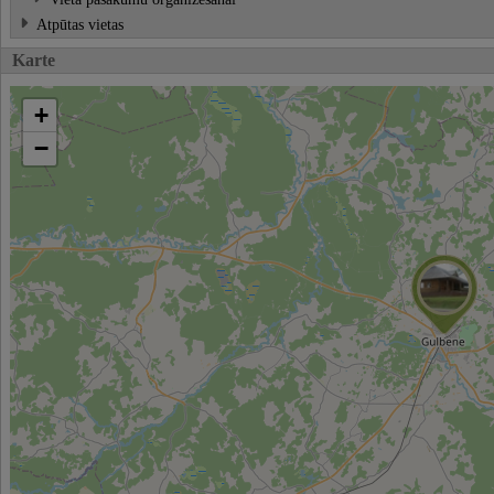
Atpūtas vietas
Karte
+
−