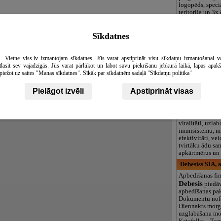
logopēds, speciā
teritorija un 3
Fotostudijas.lv
Sīkdatnes
Fotostudija Rīg
Fotostudijas īre
pakalpojumi. Fo
studijā vai Jūsu
Vietne viss.lv izmantojam sīkdatnes. Jūs varat apstiprināt visu sīkdatņu izmantošanai v
vietā. Lielformā
tlasīt sev vajadzīgās. Jūs varat pārlūkot un labot savu piekrišanu jebkurā laikā, lapas apak
kanvu un fotog
piežot uz saites "Manas sīkdatnes". Sīkāk par sīkdatnēm sadaļā "Sīkdatņu politika"
izgatavošana.
Masāžas studij
Pielāgot izvēli
Apstiprināt visas
Limfodrenāžas 
uzlabo jūsu ves
vairojot enerģi
vitalitāti, uzla
imūnsistēmu, m
efektivitāti, ve
tvirtāku ādu sa
apkārtmērus un 
Debesiss SIA, 
Apbedīšanas fi
Debesis
piedāv
apbedīšanas pa
Dokumentu nofo
Diennakts morg
uzglabāšana morgā
Katafalks. - Tra