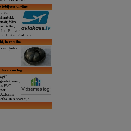
viobiļetes on-line
s. Visi
alamērķi.
anair, Wizz
airBaltic,
bai, Finnair,
t, Turkish Airlines...
bi, keramika
kas bļodas,
,
 durvis un logi
logi"
goefektīvus,
tes PVC
 par
 Uzticams
ecībā un renovācijā.