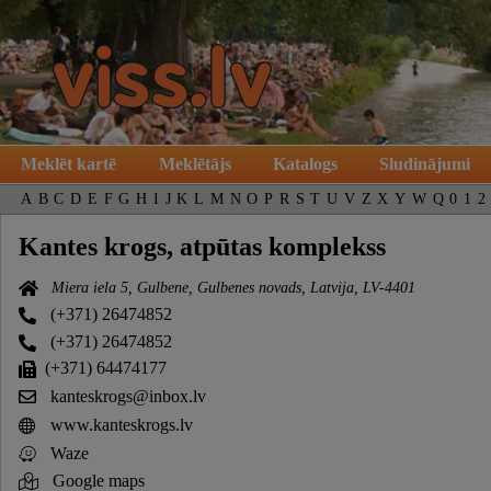
Meklēt kartē
Meklētājs
Katalogs
Sludinājumi
A
B
C
D
E
F
G
H
I
J
K
L
M
N
O
P
R
S
T
U
V
Z
X
Y
W
Q
0
1
2
Kantes krogs, atpūtas komplekss
Miera iela 5, Gulbene, Gulbenes novads, Latvija, LV-4401
(+371) 26474852
(+371) 26474852
(+371) 64474177
kanteskrogs@inbox.lv
www.kanteskrogs.lv
Waze
Google maps