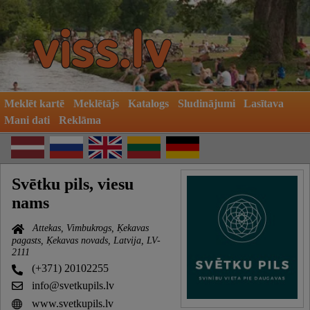
Meklēt kartē
Meklētājs
Katalogs
Sludinājumi
Lasītava
Mani dati
Reklāma
Svētku pils, viesu
nams
Attekas, Vimbukrogs, Ķekavas
pagasts, Ķekavas novads, Latvija, LV-
2111
(+371) 20102255
info@svetkupils.lv
www.svetkupils.lv