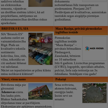
sadzīves tehnikas
dokumentu
un elektronikas
noformēšanas līdz transportam un
remontu, vājstrāvas
piederumiem. Pieejami 24/7.
un drošības sistēmu izbūvi, kā arī
Piedāvājam arī kvalitatīvas, autentiskas
projektēšanu, mērījumus un
tautiskās segas aizgājēja piemiņas
elektrosaimniecības drošības riskus
godināšanai.
apsekošanu.
BRISTOLS ES, SIA
Maza Rasiņa, privātā pirmsskolas
izglītības iestāde
SIA "Bristols ES"
audumu outlet un
Pirmsskolas
vairumtirdzniecība
izglītības iestāde
Rīgā. Plašs un
“Maza Rasiņa” –
kvalitatīvs tekstila
privātais bērnudārzs
sortiments:
Pārdaugavā,
kokvilna, lins, zīds,
Zasulaukā, bērniem
vilna, trikotāža un
no 10 mēnešiem
citi audumi šūšanai
līdz 6 gadiem. Licencētas programmas
vai ražošanai.
(LV/RU), logopēds, speciālais atbalsts,
Nāciet un iepazīstieties ar pilnu klāstu
pulciņi, liela zaļa teritorija un 3x
mūsu noliktavā klātienē!
ēdināšana. Strādājam visu gadu!
Vīteri, viesu nams
Pokaiņi
Brīvdienu māja pie
Sena svētvieta,
gleznainā
akmens krāvumi,
Adamovas
ezera.
enerģiju lauki.
Īsta lauku pirts.
Izzini sevi un
Blakus Sarkankalna
senatni.
slēpošanas trase ar pacēlājiem.
Ekskursijas pie apkārtnes amatniekiem.