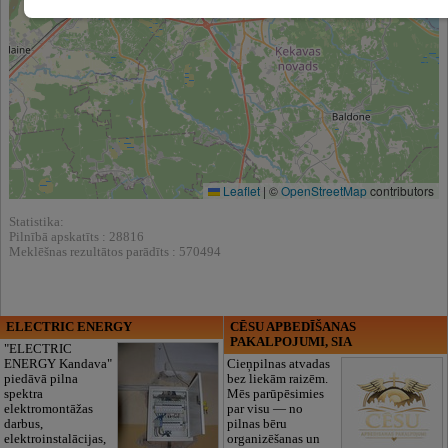
Leaflet
|
©
OpenStreetMap
contributors
Statistika:
Pilnībā apskatīts : 28816
Meklēšnas rezultātos parādīts : 570494
ELECTRIC ENERGY
CĒSU APBEDĪŠANAS
PAKALPOJUMI, SIA
"ELECTRIC
ENERGY Kandava"
Cieņpilnas atvadas
piedāvā pilna
bez liekām raizēm.
spektra
Mēs parūpēsimies
elektromontāžas
par visu — no
darbus,
pilnas bēru
elektroinstalācijas,
organizēšanas un