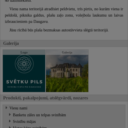
40 dalībniekiem.
Viesu nama teritorijā atradīsiet peldvietu, trīs pirtis, no kurām viena ir
peldošā, piknika galdus, plašu zaļo zonu, volejbola laukumu un laivas
izbraucieniem pa Daugavu.
Jūsu rīcībā būs plaša bezmaksas autostāvvieta slēgtā teritorijā.
Galerija
Logo
Galerija
Produkti, pakalpojumi, atslēgvārdi, nozares
Viesu nami
Banketu zāles un telpas svinībām
Svinību mājas