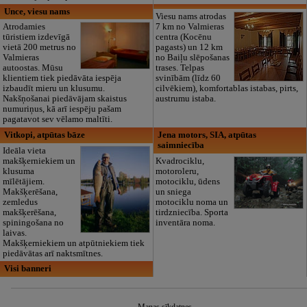
Unce, viesu nams
Viesu nams atrodas
Atrodamies
7 km no Valmieras
tūristiem izdevīgā
centra (Kocēnu
vietā 200 metrus no
pagasts) un 12 km
Valmieras
no Baiļu slēpošanas
autoostas. Mūsu
trases. Telpas
klientiem tiek piedāvāta iespēja
svinībām (līdz 60
izbaudīt mieru un klusumu.
cilvēkiem), komfortablas istabas, pirts,
Nakšņošanai piedāvājam skaistus
austrumu istaba.
numuriņus, kā arī iespēju pašam
pagatavot sev vēlamo maltīti.
Vitkopi, atpūtas bāze
Jena motors, SIA, atpūtas
saimniecība
Ideāla vieta
makšķerniekiem un
Kvadrociklu,
klusuma
motoroleru,
mīlētājiem.
motociklu, ūdens
Makšķerēšana,
un sniega
zemledus
motociklu noma un
makšķerēšana,
tirdzniecība. Sporta
spiningošana no
inventāra noma.
laivas.
Makšķerniekiem un atpūtniekiem tiek
piedāvātas arī naktsmītnes.
Visi banneri