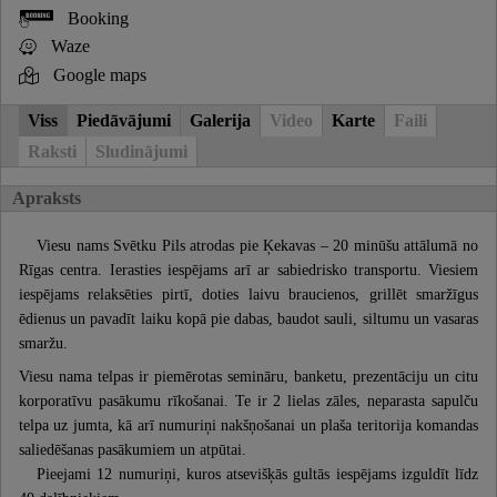
Booking
Waze
Google maps
Viss
Piedāvājumi
Galerija
Video
Karte
Faili
Raksti
Sludinājumi
Apraksts
Viesu nams Svētku Pils atrodas pie Ķekavas – 20 minūšu attālumā no
Rīgas centra. Ierasties iespējams arī ar sabiedrisko transportu. Viesiem
iespējams relaksēties pirtī, doties laivu braucienos, grillēt smaržīgus
ēdienus un pavadīt laiku kopā pie dabas, baudot sauli, siltumu un vasaras
smaržu.
Viesu nama telpas ir piemērotas semināru, banketu, prezentāciju un citu
korporatīvu pasākumu rīkošanai. Te ir 2 lielas zāles, neparasta sapulču
telpa uz jumta, kā arī numuriņi nakšņošanai un plaša teritorija komandas
saliedēšanas pasākumiem un atpūtai.
Pieejami 12 numuriņi, kuros atsevišķās gultās iespējams izguldīt līdz